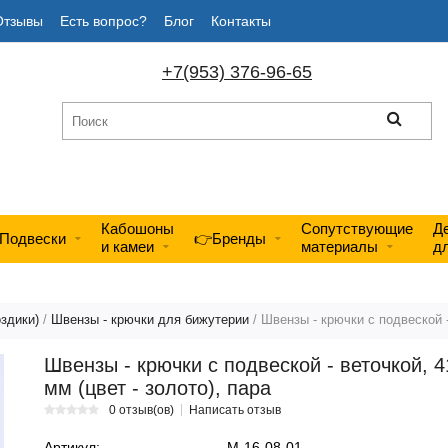
Отзывы
Есть вопрос?
Блог
Контакты
+7(953) 376-96-65
Кабошоны
Сопутствующие
Д
Подвески
👉Бренды
и камеи
материалы
д
здики)
/
Швензы - крючки для бижутерии
/ Швензы - крючки с подвеской -
Швензы - крючки с подвеской - веточкой, 
мм (цвет - золото), пара
0 отзыв(ов)
Написать отзыв
Артикул:
М-16-08-01