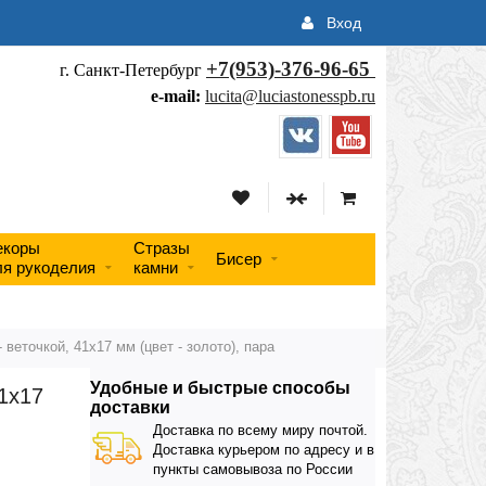
Вход
+7(953)-376-96-65
г. Санкт-Петербург
e-mail:
lucita@luciastonesspb.ru
екоры
Стразы
Бисер
ля рукоделия
камни
 веточкой, 41х17 мм (цвет - золото), пара
Удобные и быстрые способы
41х17
доставки
Доставка по всему миру почтой.
Доставка курьером по адресу и в
пункты самовывоза по России