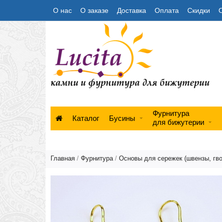
О нас
О заказе
Доставка
Оплата
Скидки
Фурнитура
Каталог
Бусины
для бижутерии
Главная
/
Фурнитура
/
Основы для сережек (швензы, гво