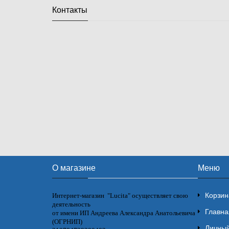
Контакты
О магазине
Меню
Корзин
Интернет-магазин "Lucita" осуществляет свою
деятельность
Главна
от имени ИП Андреева Александра Анатольевича
(ОГРНИП)
Личный