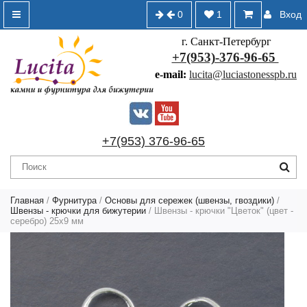
0
1
Вход
г. Санкт-Петербург
+7(953)-376-96-65
e-mail:
lucita@luciastonesspb.ru
+7(953) 376-96-65
Главная
/
Фурнитура
/
Основы для сережек (швензы, гвоздики)
/
Швензы - крючки для бижутерии
/ Швензы - крючки "Цветок" (цвет -
серебро) 25х9 мм