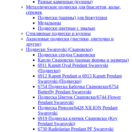
Разные каменные (кулоны)
Металлические подвески для браслетов, колье,
сережек
Подвески (шармы) для бижутерии
Медальоны
Подвески цветные с эмалью
Стеклянные подвески и кулоны
Акриловые подвески (листики, цветочки и
другие)
Подвески Swarovski (Сваровски)
Подвески сердца Сваровски
Капли Сваровски (разные формы и размеры)
6911 Kaputt Oval Pendant Swarovski
(Подвески)
6912 Kaputt Pendant и 6913 Kaputt Pendant
Swarovski (Подвески)
6754 Подвеска Бабочка Сваровски/6754
Butterfly Pendant Swarovski
Подвеска Цветок Сваровски/6744 Flower
Pendant Swarovski
Подвеска Риволи/6428 XILION Pendant
Swarovski
6919 Подвеска ключик Сваровски (Key
Pendant Swarovski)
6730 Radiolarian Pendant PF Swarovski