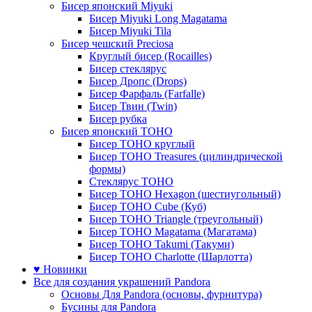
Бисер японский Miyuki
Бисер Miyuki Long Magatama
Бисер Miyuki Tila
Бисер чешский Preciosa
Круглый бисер (Rocailles)
Бисер стеклярус
Бисер Дропс (Drops)
Бисер Фарфаль (Farfalle)
Бисер Твин (Twin)
Бисер рубка
Бисер японский TOHO
Бисер TOHO круглый
Бисер TOHO Treasures (цилиндрической
формы)
Стеклярус TOHO
Бисер TOHO Hexagon (шестиугольный)
Бисер TOHO Cube (Куб)
Бисер TOHO Triangle (треугольный)
Бисер TOHO Magatama (Магатама)
Бисер TOHO Takumi (Такуми)
Бисер TOHO Charlotte (Шарлотта)
♥ Новинки
Все для создания украшений Pandora
Основы Для Pandora (основы, фурнитура)
Бусины для Pandora