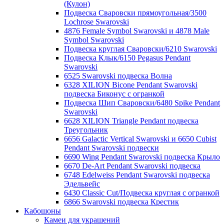
(Кулон)
Подвеска Сваровски прямоугольная/3500
Lochrose Swarovski
4876 Female Symbol Swarovski и 4878 Male
Symbol Swarovski
Подвеска круглая Сваровски/6210 Swarovski
Подвеска Клык/6150 Pegasus Pendant
Swarovski
6525 Swarovski подвеска Волна
6328 XILION Bicone Pendant Swarovski
подвеска Биконус c огранкой
Подвеска Шип Сваровски/6480 Spike Pendant
Swarovski
6628 XILION Triangle Pendant подвеска
Треугольник
6656 Galactic Vertical Swarovski и 6650 Cubist
Pendant Swarovski подвески
6690 Wing Pendant Swarovski подвеска Крыло
6670 De-Art Pendant Swarovski подвеска
6748 Edelweiss Pendant Swarovski подвеска
Эдельвейс
6430 Classic Cut/Подвеска круглая с огранкой
6866 Swarovski подвеска Крестик
Кабошоны
Камеи для украшений