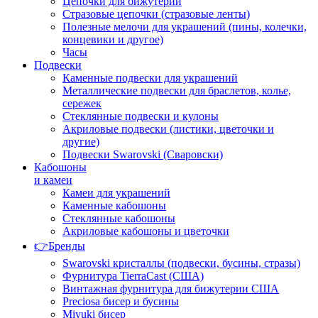
Цепочки для бижутерии
Стразовые цепочки (стразовые ленты)
Полезные мелочи для украшений (пины, колечки,
концевики и другое)
Часы
Подвески
Каменные подвески для украшений
Металлические подвески для браслетов, колье,
сережек
Стеклянные подвески и кулоны
Акриловые подвески (листики, цветочки и
другие)
Подвески Swarovski (Сваровски)
Кабошоны
и камеи
Камеи для украшений
Каменные кабошоны
Стеклянные кабошоны
Акриловые кабошоны и цветочки
👉Бренды
Swarovski кристаллы (подвески, бусины, стразы)
Фурнитура TierraCast (США)
Винтажная фурнитура для бижутерии США
Preciosa бисер и бусины
Miyuki бисер