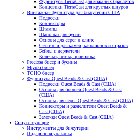
Фурнитура TierraCast для кожаных браслетов
Концевики TierraCast для круглых шнуров
Винтажная фурнитура для бижутерии США
Подвески
Коннекторы
Штампы
Шапочки для бусин
Основы для серег и клипс
Сеттинги для камей, кабошонов и стразов
Бейлы и держатели
Колечки, пины, проволока
Preciosa бисер и бусины
Miyuki бисер
TOHO бисер
Фурнитура Quest Beads & Cast (США)
Подвески Quest Beads & Cast (США)
Основы для брошей Quest Beads & Cast
(США)
Основы для серег Quest Beads & Cast (США)
Коннекторы и разделители Quest Beads &
Cast (США)
Замочки Quest Beads & Cast (США)
Сопутствующие
Инструменты для бижутерии
Подарочная упаковка