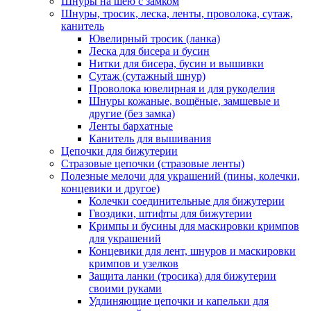
Шнуры на шею с замком
Шнуры, тросик, леска, ленты, проволока, сутаж,
канитель
Ювелирный тросик (ланка)
Леска для бисера и бусин
Нитки для бисера, бусин и вышивки
Сутаж (сутажный шнур)
Проволока ювелирная и для рукоделия
Шнуры кожаные, вощёные, замшевые и
другие (без замка)
Ленты бархатные
Канитель для вышивания
Цепочки для бижутерии
Стразовые цепочки (стразовые ленты)
Полезные мелочи для украшений (пины, колечки,
концевики и другое)
Колечки соединительные для бижутерии
Гвоздики, штифты для бижутерии
Кримпы и бусины для маскировки кримпов
для украшений
Концевики для лент, шнуров и маскировки
кримпов и узелков
Защита ланки (тросика) для бижутерии
своими руками
Удлиняющие цепочки и капельки для