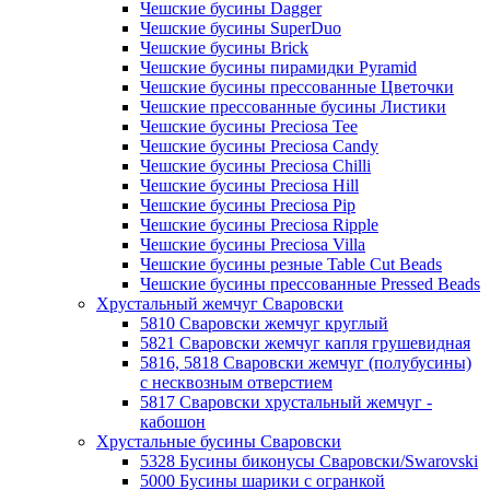
Чешские бусины Dagger
Чешские бусины SuperDuo
Чешские бусины Brick
Чешские бусины пирамидки Pyramid
Чешские бусины прессованные Цветочки
Чешские прессованные бусины Листики
Чешские бусины Preciosa Tee
Чешские бусины Preciosa Candy
Чешские бусины Preciosa Chilli
Чешские бусины Preciosa Hill
Чешские бусины Preciosa Pip
Чешские бусины Preciosa Ripple
Чешские бусины Preciosa Villa
Чешские бусины резные Table Cut Beads
Чешские бусины прессованные Pressed Beads
Хрустальный жемчуг Сваровски
5810 Сваровски жемчуг круглый
5821 Сваровски жемчуг капля грушевидная
5816, 5818 Сваровски жемчуг (полубусины)
с несквозным отверстием
5817 Сваровски хрустальный жемчуг -
кабошон
Хрустальные бусины Сваровски
5328 Бусины биконусы Сваровски/Swarovski
5000 Бусины шарики с огранкой