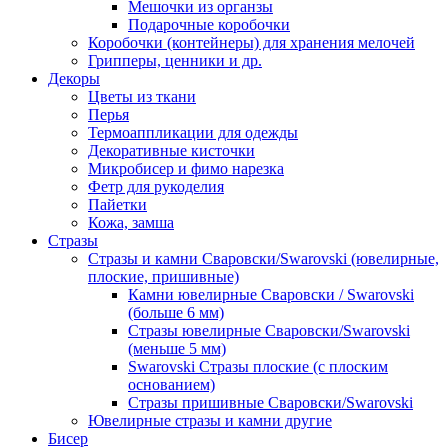
Мешочки из органзы
Подарочные коробочки
Коробочки (контейнеры) для хранения мелочей
Грипперы, ценники и др.
Декоры
Цветы из ткани
Перья
Термоаппликации для одежды
Декоративные кисточки
Микробисер и фимо нарезка
Фетр для рукоделия
Пайетки
Кожа, замша
Стразы
Стразы и камни Сваровски/Swarovski (ювелирные,
плоские, пришивные)
Камни ювелирные Сваровски / Swarovski
(больше 6 мм)
Стразы ювелирные Сваровски/Swarovski
(меньше 5 мм)
Swarovski Стразы плоские (с плоским
основанием)
Стразы пришивные Сваровски/Swarovski
Ювелирные стразы и камни другие
Бисер