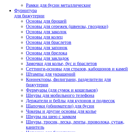
Рамки для бусин металлические
Фурнитура
для бижутерии
Основы для брошей
Основы для сережек (швензы, гвоздики)
Основы для заколок
Основы для колец
Основы для браслетов
Основы для запонок
Основы для брелока
Основы для закладок
Замочки для колье, бус и браслетов
Сеттинги-основы для стразов, кабошонов и камей
Штампы для украшений
Коннекторы, филиграни, разделители для
бижутерии
Фермуары (для сумок и кошельков)
Шнуры для мобильного телефона
Держатели и бейлы для кулонов и подвесок
Шапочки (обниматели) для бусин
Чокеры и другие основы для колье
Шнуры на шею с замком
Шнуры, тросик, леска, ленты, проволока, сутаж,
канитель