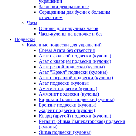
украшений
Заклепки декоративные
Сердцевины для бусин с большим
отверстием
Часы
Основы для наручных часов
Часы-кулоны на цепочке и без
Подвески
Каменные подвески для украшений
Срезы Агата без отверстия
Агат с фольгой подвески (кулоны)
Агат с кварцем подвески (кулоны)
Агат резной подвески (кулоны)
Агат "Крэкл" подвески (кулоны)
Агат с огранкой подвески (кулоны)
Агат подвески (кулоны)
Аметист подвески (кулоны)
Аммонит подвески (кулоны)
Бирюза и Говлит подвески (кулоны)
Бронзит подвески (кулоны)
Жадеит подвески (кулоны)
Кварц (другой) подвески (кулоны)
Регалит (Яшма Императорская) подвески
(кулоны)
Яшма подвески (кулоны)