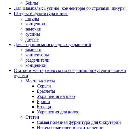
Бейлы
Для Шамбалы: Бусины, коннекторы со стразами, шнуры
Шнуры и фурнитура к ним
шнуры
концевики
замочки
бусины
другое
Для создания многорядных украшений
замочки
коннекторы
разделители
концевики
Статьи и мастер-классы по созданию бижутерии своими
руками
Мастер-классы
Серьги
Браслеты
Украшения на шею
Броши
Кольца
Украшения для волос
Статьи
Самая полезная фурнитура для бижутерии
Интересные идеи в изготовлении