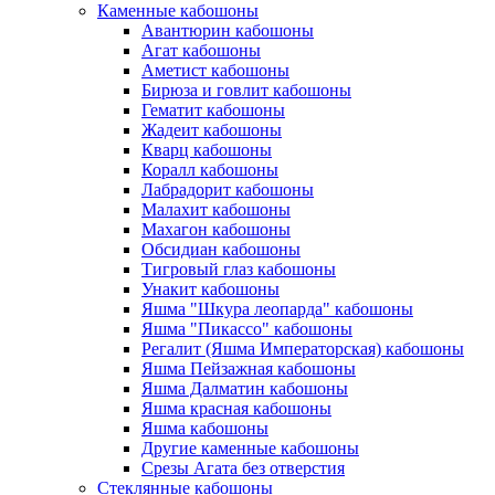
Каменные кабошоны
Авантюрин кабошоны
Агат кабошоны
Аметист кабошоны
Бирюза и говлит кабошоны
Гематит кабошоны
Жадеит кабошоны
Кварц кабошоны
Коралл кабошоны
Лабрадорит кабошоны
Малахит кабошоны
Махагон кабошоны
Обсидиан кабошоны
Тигровый глаз кабошоны
Унакит кабошоны
Яшма "Шкура леопарда" кабошоны
Яшма "Пикассо" кабошоны
Регалит (Яшма Императорская) кабошоны
Яшма Пейзажная кабошоны
Яшма Далматин кабошоны
Яшма красная кабошоны
Яшма кабошоны
Другие каменные кабошоны
Срезы Агата без отверстия
Стеклянные кабошоны