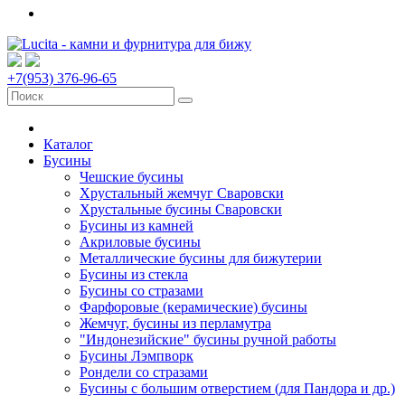
+7(953) 376-96-65
Каталог
Бусины
Чешские бусины
Хрустальный жемчуг Сваровски
Хрустальные бусины Сваровски
Бусины из камней
Акриловые бусины
Металлические бусины для бижутерии
Бусины из стекла
Бусины со стразами
Фарфоровые (керамические) бусины
Жемчуг, бусины из перламутра
"Индонезийские" бусины ручной работы
Бусины Лэмпворк
Рондели со стразами
Бусины с большим отверстием (для Пандора и др.)