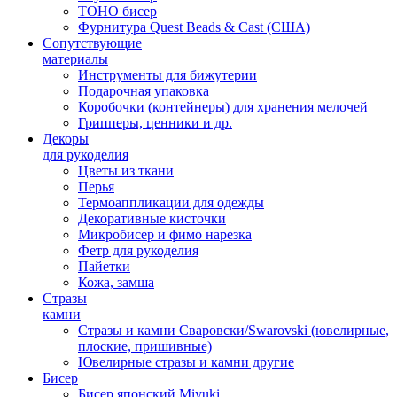
TOHO бисер
Фурнитура Quest Beads & Cast (США)
Сопутствующие
материалы
Инструменты для бижутерии
Подарочная упаковка
Коробочки (контейнеры) для хранения мелочей
Грипперы, ценники и др.
Декоры
для рукоделия
Цветы из ткани
Перья
Термоаппликации для одежды
Декоративные кисточки
Микробисер и фимо нарезка
Фетр для рукоделия
Пайетки
Кожа, замша
Стразы
камни
Стразы и камни Сваровски/Swarovski (ювелирные,
плоские, пришивные)
Ювелирные стразы и камни другие
Бисер
Бисер японский Miyuki