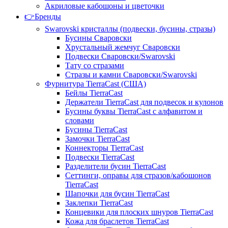
Акриловые кабошоны и цветочки
👉Бренды
Swarovski кристаллы (подвески, бусины, стразы)
Бусины Сваровски
Хрустальный жемчуг Сваровски
Подвески Сваровски/Swarovski
Тату со стразами
Стразы и камни Сваровски/Swarovski
Фурнитура TierraCast (США)
Бейлы TierraCast
Держатели TierraCast для подвесок и кулонов
Бусины буквы TierraCast с алфавитом и
словами
Бусины TierraCast
Замочки TierraCast
Коннекторы TierraCast
Подвески TierraCast
Разделители бусин TierraCast
Сеттинги, оправы для стразов/кабошонов
TierraCast
Шапочки для бусин TierraCast
Заклепки TierraCast
Концевики для плоских шнуров TierraCast
Кожа для браслетов TierraCast