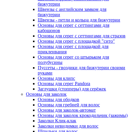
бижутерии
Швензы с английским замком для
бижутерии
Швензы - петли и кольца для бижутерии
Основы для серег с сеттингами для
кабошонов
Основы для серег с сеттингами для стразов
Основы для серег с площадкой "сито"
Основы для серег с площадкой для
приклеивания
Основы для серег со штырьком для
полубусины
Пуссеты - гвоздики для бижутерии своими
руками
Основы для клипс
Основы для серег Pandora
Заглушки (стопперы) для серёжек
Основы для заколок
Основы для ободков
Основы для гребней для волос
Основы для заколок-автомат
Основы для заколок крокодильчик (зажимы)
Заколки Клик-клак
Заколки невидимки для волос
Шпильки для волос