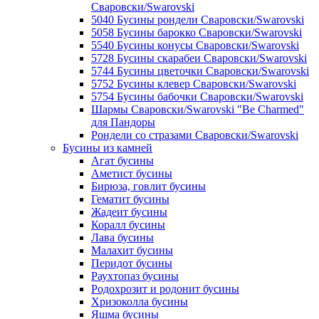
Сваровски/Swarovski
5040 Бусины рондели Сваровски/Swarovski
5058 Бусины барокко Сваровски/Swarovski
5540 Бусины конусы Сваровски/Swarovski
5728 Бусины скарабеи Сваровски/Swarovski
5744 Бусины цветочки Сваровски/Swarovski
5752 Бусины клевер Сваровски/Swarovski
5754 Бусины бабочки Сваровски/Swarovski
Шармы Сваровски/Swarovski "Be Charmed"
для Пандоры
Рондели со стразами Сваровски/Swarovski
Бусины из камней
Агат бусины
Аметист бусины
Бирюза, говлит бусины
Гематит бусины
Жадеит бусины
Коралл бусины
Лава бусины
Малахит бусины
Перидот бусины
Раухтопаз бусины
Родохрозит и родонит бусины
Хризоколла бусины
Яшма бусины