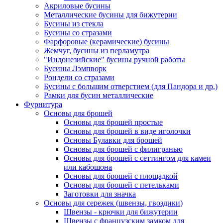
Акриловые бусины
Металлические бусины для бижутерии
Бусины из стекла
Бусины со стразами
Фарфоровые (керамические) бусины
Жемчуг, бусины из перламутра
"Индонезийские" бусины ручной работы
Бусины Лэмпворк
Рондели со стразами
Бусины с большим отверстием (для Пандора и др.)
Рамки для бусин металлические
Фурнитура
Основы для брошей
Основы для брошей простые
Основы для брошей в виде иголочки
Основы Булавки для брошей
Основы для брошей с филигранью
Основы для брошей с сеттингом для камеи
или кабошона
Основы для брошей с площадкой
Основы для брошей с петельками
Заготовки для значка
Основы для сережек (швензы, гвоздики)
Швензы - крючки для бижутерии
Швензы с французским замком для