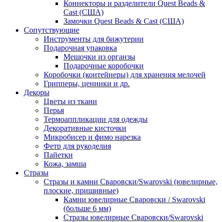
Коннекторы и разделители Quest Beads &
Cast (США)
Замочки Quest Beads & Cast (США)
Сопутствующие
Инструменты для бижутерии
Подарочная упаковка
Мешочки из органзы
Подарочные коробочки
Коробочки (контейнеры) для хранения мелочей
Грипперы, ценники и др.
Декоры
Цветы из ткани
Перья
Термоаппликации для одежды
Декоративные кисточки
Микробисер и фимо нарезка
Фетр для рукоделия
Пайетки
Кожа, замша
Стразы
Стразы и камни Сваровски/Swarovski (ювелирные,
плоские, пришивные)
Камни ювелирные Сваровски / Swarovski
(больше 6 мм)
Стразы ювелирные Сваровски/Swarovski