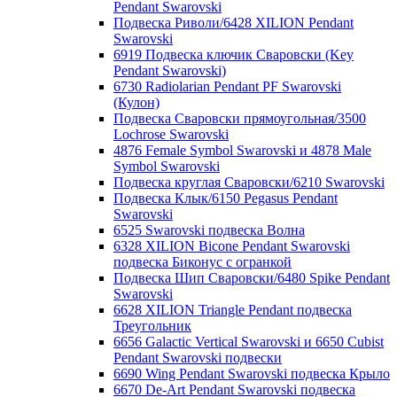
Pendant Swarovski
Подвеска Риволи/6428 XILION Pendant
Swarovski
6919 Подвеска ключик Сваровски (Key
Pendant Swarovski)
6730 Radiolarian Pendant PF Swarovski
(Кулон)
Подвеска Сваровски прямоугольная/3500
Lochrose Swarovski
4876 Female Symbol Swarovski и 4878 Male
Symbol Swarovski
Подвеска круглая Сваровски/6210 Swarovski
Подвеска Клык/6150 Pegasus Pendant
Swarovski
6525 Swarovski подвеска Волна
6328 XILION Bicone Pendant Swarovski
подвеска Биконус c огранкой
Подвеска Шип Сваровски/6480 Spike Pendant
Swarovski
6628 XILION Triangle Pendant подвеска
Треугольник
6656 Galactic Vertical Swarovski и 6650 Cubist
Pendant Swarovski подвески
6690 Wing Pendant Swarovski подвеска Крыло
6670 De-Art Pendant Swarovski подвеска