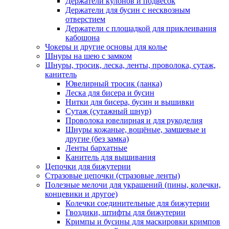
Держатели кулонов и подвесок
Держатели для бусин с несквозным
отверстием
Держатели с площадкой для приклеивания
кабошона
Чокеры и другие основы для колье
Шнуры на шею с замком
Шнуры, тросик, леска, ленты, проволока, сутаж,
канитель
Ювелирный тросик (ланка)
Леска для бисера и бусин
Нитки для бисера, бусин и вышивки
Сутаж (сутажный шнур)
Проволока ювелирная и для рукоделия
Шнуры кожаные, вощёные, замшевые и
другие (без замка)
Ленты бархатные
Канитель для вышивания
Цепочки для бижутерии
Стразовые цепочки (стразовые ленты)
Полезные мелочи для украшений (пины, колечки,
концевики и другое)
Колечки соединительные для бижутерии
Гвоздики, штифты для бижутерии
Кримпы и бусины для маскировки кримпов