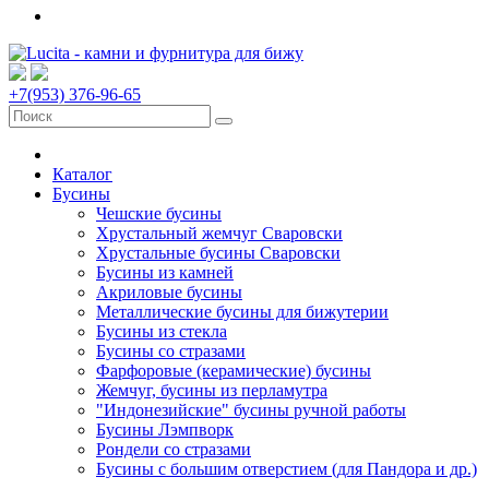
+7(953) 376-96-65
Каталог
Бусины
Чешские бусины
Хрустальный жемчуг Сваровски
Хрустальные бусины Сваровски
Бусины из камней
Акриловые бусины
Металлические бусины для бижутерии
Бусины из стекла
Бусины со стразами
Фарфоровые (керамические) бусины
Жемчуг, бусины из перламутра
"Индонезийские" бусины ручной работы
Бусины Лэмпворк
Рондели со стразами
Бусины с большим отверстием (для Пандора и др.)