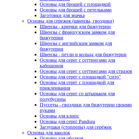
Основы для брошей с площадкой
Основы для брошей с петельками
Заготовки для значка
Основы для сережек (швензы, гвоздики)
Швензы - крючки для бижутерии
Швензы с французским замком для
бижутерии
Швензы с английским замком для
бижутерии
Швензы - петли и кольца для бижутерии
Основы для серег с сеттингами для
кабошонов
Основы для серег с сеттингами для стразов
Основы для серег с площадкой "сито"
Основы для серег с площадкой для
приклеивания
Основы для серег со штырьком для
полубусины
Пуссеты - гвоздики для бижутерии своими
руками
Основы для клипс
Основы для серег Pandora
Заглушки (стопперы) для серёжек
Основы для заколок
Основы для ободков