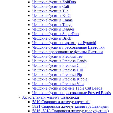
Чешские бусины ZoliDuo
Чешские бусины Cali
Чешские бусины Tile
Чешские бусины Es-O
Чешские бусины Emma
Чешские бусины Tango
Чешские бусины Dagger
Чешские бусины SuperDuo
Чешские бусины Brick
Чешские бусины пирамидки Pyramid
Чешские бусины прессованные Цветочки
Чешские прессованные бусины Листики
Чешские бусины Preciosa Tee
Чешские бусины Preciosa Candy
Чешские бусины Preciosa Chilli
Чешские бусины Preciosa Hill
Чешские бусины Preciosa Pip
Чешские бусины Preciosa Ripple
Чешские бусины Preciosa Villa
Чешские бусины резные Table Cut Beads
Чешские бусины прессованные Pressed Beads
Хрустальный жемчуг Сваровски
5810 Сваровски жемчуг круглый
5821 Сваровски жемчуг капля грушевидная
5816, 5818 Сваровски жемчуг (полубусины)