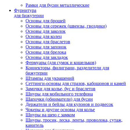
Рамки для бусин металлические
Фурнитура
для бижутерии
Основы для брошей
Основы для сережек (швензы, гвоздики)
Основы для заколок
Основы для колец
Основы для браслетов
Основы для запонок
Основы для брелока
Основы для закладок
Фермуары (для сумок и кошельков)
Коннекторы, филиграни, разделители для
бижутерии
Штампы для украшений
Сеттинги-основы для стразов, кабошонов и камей
Замочки для колье, бус и браслетов
Шнуры для мобильного телефона
Шапочки (обниматели) для бусин
Держатели и бейлы для кулонов и подвесок
Чокеры и другие основы для колье
Шнуры на шею с замком
Шнуры, тросик, леска, ленты, проволока, сутаж,
канитель