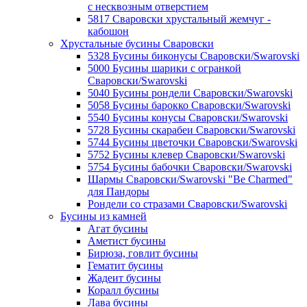
с несквозным отверстием
5817 Сваровски хрустальный жемчуг -
кабошон
Хрустальные бусины Сваровски
5328 Бусины биконусы Сваровски/Swarovski
5000 Бусины шарики с огранкой
Сваровски/Swarovski
5040 Бусины рондели Сваровски/Swarovski
5058 Бусины барокко Сваровски/Swarovski
5540 Бусины конусы Сваровски/Swarovski
5728 Бусины скарабеи Сваровски/Swarovski
5744 Бусины цветочки Сваровски/Swarovski
5752 Бусины клевер Сваровски/Swarovski
5754 Бусины бабочки Сваровски/Swarovski
Шармы Сваровски/Swarovski "Be Charmed"
для Пандоры
Рондели со стразами Сваровски/Swarovski
Бусины из камней
Агат бусины
Аметист бусины
Бирюза, говлит бусины
Гематит бусины
Жадеит бусины
Коралл бусины
Лава бусины