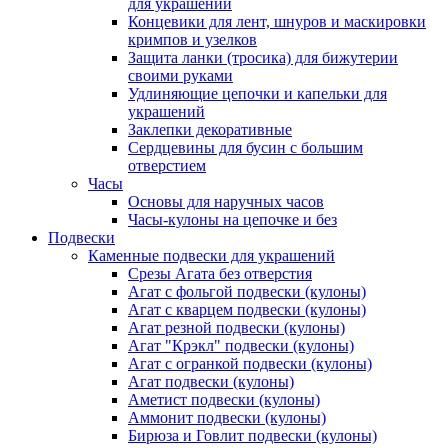
для украшений
Концевики для лент, шнуров и маскировки
кримпов и узелков
Защита ланки (тросика) для бижутерии
своими руками
Удлиняющие цепочки и капельки для
украшений
Заклепки декоративные
Сердцевины для бусин с большим
отверстием
Часы
Основы для наручных часов
Часы-кулоны на цепочке и без
Подвески
Каменные подвески для украшений
Срезы Агата без отверстия
Агат с фольгой подвески (кулоны)
Агат с кварцем подвески (кулоны)
Агат резной подвески (кулоны)
Агат "Крэкл" подвески (кулоны)
Агат с огранкой подвески (кулоны)
Агат подвески (кулоны)
Аметист подвески (кулоны)
Аммонит подвески (кулоны)
Бирюза и Говлит подвески (кулоны)