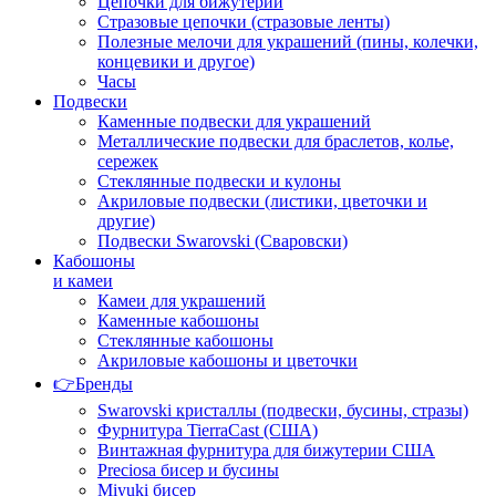
Цепочки для бижутерии
Стразовые цепочки (стразовые ленты)
Полезные мелочи для украшений (пины, колечки,
концевики и другое)
Часы
Подвески
Каменные подвески для украшений
Металлические подвески для браслетов, колье,
сережек
Стеклянные подвески и кулоны
Акриловые подвески (листики, цветочки и
другие)
Подвески Swarovski (Сваровски)
Кабошоны
и камеи
Камеи для украшений
Каменные кабошоны
Стеклянные кабошоны
Акриловые кабошоны и цветочки
👉Бренды
Swarovski кристаллы (подвески, бусины, стразы)
Фурнитура TierraCast (США)
Винтажная фурнитура для бижутерии США
Preciosa бисер и бусины
Miyuki бисер