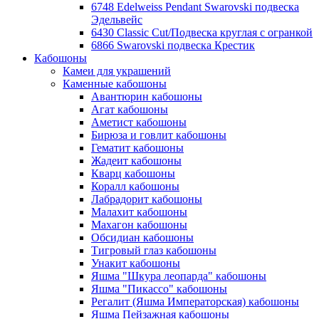
6748 Edelweiss Pendant Swarovski подвеска
Эдельвейс
6430 Classic Cut/Подвеска круглая с огранкой
6866 Swarovski подвеска Крестик
Кабошоны
Камеи для украшений
Каменные кабошоны
Авантюрин кабошоны
Агат кабошоны
Аметист кабошоны
Бирюза и говлит кабошоны
Гематит кабошоны
Жадеит кабошоны
Кварц кабошоны
Коралл кабошоны
Лабрадорит кабошоны
Малахит кабошоны
Махагон кабошоны
Обсидиан кабошоны
Тигровый глаз кабошоны
Унакит кабошоны
Яшма "Шкура леопарда" кабошоны
Яшма "Пикассо" кабошоны
Регалит (Яшма Императорская) кабошоны
Яшма Пейзажная кабошоны