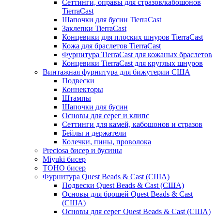
Сеттинги, оправы для стразов/кабошонов
TierraCast
Шапочки для бусин TierraCast
Заклепки TierraCast
Концевики для плоских шнуров TierraCast
Кожа для браслетов TierraCast
Фурнитура TierraCast для кожаных браслетов
Концевики TierraCast для круглых шнуров
Винтажная фурнитура для бижутерии США
Подвески
Коннекторы
Штампы
Шапочки для бусин
Основы для серег и клипс
Сеттинги для камей, кабошонов и стразов
Бейлы и держатели
Колечки, пины, проволока
Preciosa бисер и бусины
Miyuki бисер
TOHO бисер
Фурнитура Quest Beads & Cast (США)
Подвески Quest Beads & Cast (США)
Основы для брошей Quest Beads & Cast
(США)
Основы для серег Quest Beads & Cast (США)