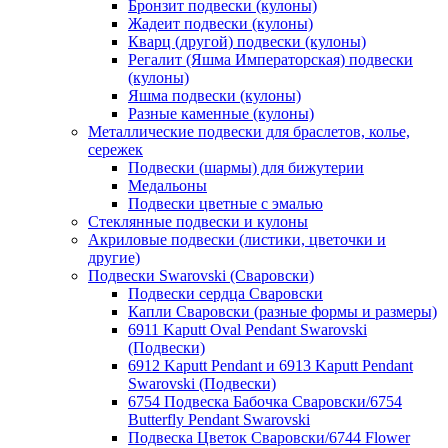
Бронзит подвески (кулоны)
Жадеит подвески (кулоны)
Кварц (другой) подвески (кулоны)
Регалит (Яшма Императорская) подвески
(кулоны)
Яшма подвески (кулоны)
Разные каменные (кулоны)
Металлические подвески для браслетов, колье,
сережек
Подвески (шармы) для бижутерии
Медальоны
Подвески цветные с эмалью
Стеклянные подвески и кулоны
Акриловые подвески (листики, цветочки и
другие)
Подвески Swarovski (Сваровски)
Подвески сердца Сваровски
Капли Сваровски (разные формы и размеры)
6911 Kaputt Oval Pendant Swarovski
(Подвески)
6912 Kaputt Pendant и 6913 Kaputt Pendant
Swarovski (Подвески)
6754 Подвеска Бабочка Сваровски/6754
Butterfly Pendant Swarovski
Подвеска Цветок Сваровски/6744 Flower