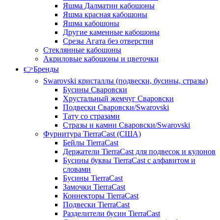
Яшма Далматин кабошоны
Яшма красная кабошоны
Яшма кабошоны
Другие каменные кабошоны
Срезы Агата без отверстия
Стеклянные кабошоны
Акриловые кабошоны и цветочки
👉Бренды
Swarovski кристаллы (подвески, бусины, стразы)
Бусины Сваровски
Хрустальный жемчуг Сваровски
Подвески Сваровски/Swarovski
Тату со стразами
Стразы и камни Сваровски/Swarovski
Фурнитура TierraCast (США)
Бейлы TierraCast
Держатели TierraCast для подвесок и кулонов
Бусины буквы TierraCast с алфавитом и
словами
Бусины TierraCast
Замочки TierraCast
Коннекторы TierraCast
Подвески TierraCast
Разделители бусин TierraCast