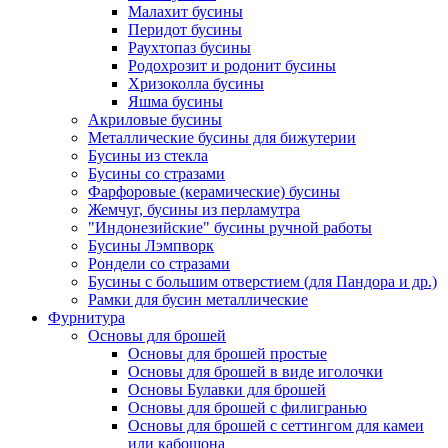
Малахит бусины
Перидот бусины
Раухтопаз бусины
Родохрозит и родонит бусины
Хризоколла бусины
Яшма бусины
Акриловые бусины
Металлические бусины для бижутерии
Бусины из стекла
Бусины со стразами
Фарфоровые (керамические) бусины
Жемчуг, бусины из перламутра
"Индонезийские" бусины ручной работы
Бусины Лэмпворк
Рондели со стразами
Бусины с большим отверстием (для Пандора и др.)
Рамки для бусин металлические
Фурнитура
Основы для брошей
Основы для брошей простые
Основы для брошей в виде иголочки
Основы Булавки для брошей
Основы для брошей с филигранью
Основы для брошей с сеттингом для камеи
или кабошона