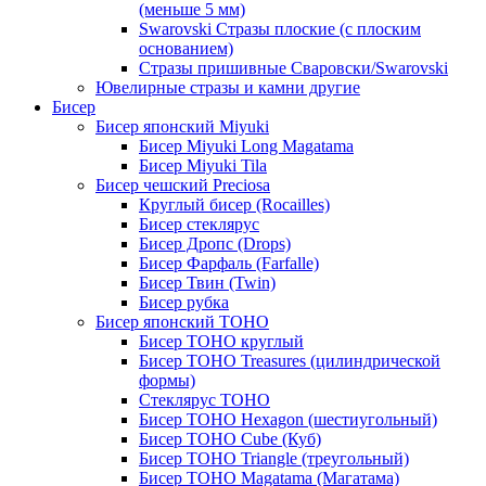
(меньше 5 мм)
Swarovski Стразы плоские (с плоским
основанием)
Стразы пришивные Сваровски/Swarovski
Ювелирные стразы и камни другие
Бисер
Бисер японский Miyuki
Бисер Miyuki Long Magatama
Бисер Miyuki Tila
Бисер чешский Preciosa
Круглый бисер (Rocailles)
Бисер стеклярус
Бисер Дропс (Drops)
Бисер Фарфаль (Farfalle)
Бисер Твин (Twin)
Бисер рубка
Бисер японский TOHO
Бисер TOHO круглый
Бисер TOHO Treasures (цилиндрической
формы)
Стеклярус TOHO
Бисер TOHO Hexagon (шестиугольный)
Бисер TOHO Cube (Куб)
Бисер TOHO Triangle (треугольный)
Бисер TOHO Magatama (Магатама)