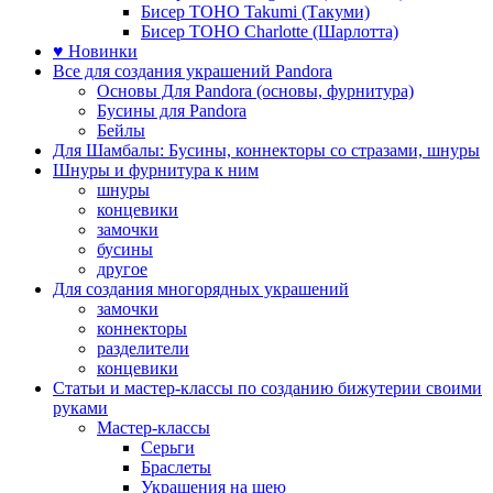
Бисер TOHO Takumi (Такуми)
Бисер TOHO Charlotte (Шарлотта)
♥ Новинки
Все для создания украшений Pandora
Основы Для Pandora (основы, фурнитура)
Бусины для Pandora
Бейлы
Для Шамбалы: Бусины, коннекторы со стразами, шнуры
Шнуры и фурнитура к ним
шнуры
концевики
замочки
бусины
другое
Для создания многорядных украшений
замочки
коннекторы
разделители
концевики
Статьи и мастер-классы по созданию бижутерии своими
руками
Мастер-классы
Серьги
Браслеты
Украшения на шею