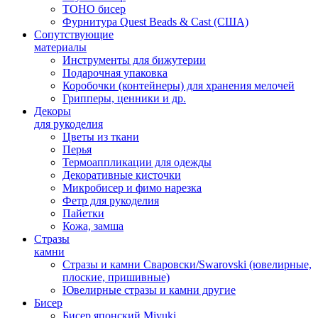
TOHO бисер
Фурнитура Quest Beads & Cast (США)
Сопутствующие
материалы
Инструменты для бижутерии
Подарочная упаковка
Коробочки (контейнеры) для хранения мелочей
Грипперы, ценники и др.
Декоры
для рукоделия
Цветы из ткани
Перья
Термоаппликации для одежды
Декоративные кисточки
Микробисер и фимо нарезка
Фетр для рукоделия
Пайетки
Кожа, замша
Стразы
камни
Стразы и камни Сваровски/Swarovski (ювелирные,
плоские, пришивные)
Ювелирные стразы и камни другие
Бисер
Бисер японский Miyuki