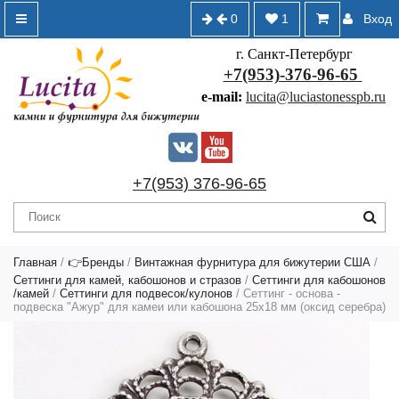
0
1
Вход
г. Санкт-Петербург
+7(953)-376-96-65
e-mail:
lucita@luciastonesspb.ru
+7(953) 376-96-65
Главная
/
👉Бренды
/
Винтажная фурнитура для бижутерии США
/
Сеттинги для камей, кабошонов и стразов
/
Сеттинги для кабошонов
/камей
/
Сеттинги для подвесок/кулонов
/ Сеттинг - основа -
подвеска "Ажур" для камеи или кабошона 25х18 мм (оксид серебра)