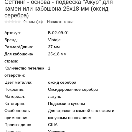
Сеттинг - основа - подвеска "Ажур" для
камеи или кабошона 25х18 мм (оксид
серебра)
0 отзыв(ов)
Написать отзыв
Артикул:
В-02-09-01
Бренд:
Vintaje
Размер/Длина:
37 мм
Для кабошона/
25х18 мм
страза:
Количество петелек/
1
отверстий:
Цвет металла:
оксид серебра
Покрытие:
Оксидированное серебро
Материал:
латунь
Категория:
Подвески и кулоны
Особенность
Для стразов и камней с плоским и
применения:
конусным основанием
Производство:
США
Цена за:
Упаковку