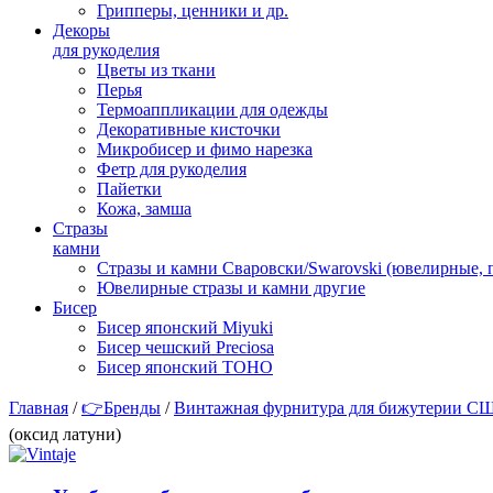
Грипперы, ценники и др.
Декоры
для рукоделия
Цветы из ткани
Перья
Термоаппликации для одежды
Декоративные кисточки
Микробисер и фимо нарезка
Фетр для рукоделия
Пайетки
Кожа, замша
Стразы
камни
Стразы и камни Сваровски/Swarovski (ювелирные,
Ювелирные стразы и камни другие
Бисер
Бисер японский Miyuki
Бисер чешский Preciosa
Бисер японский TOHO
Главная
/
👉Бренды
/
Винтажная фурнитура для бижутерии С
(оксид латуни)