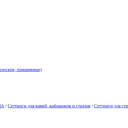
 плоские, пришивные)
ША
/
Сеттинги для камей, кабошонов и стразов
/
Сеттинги для стр