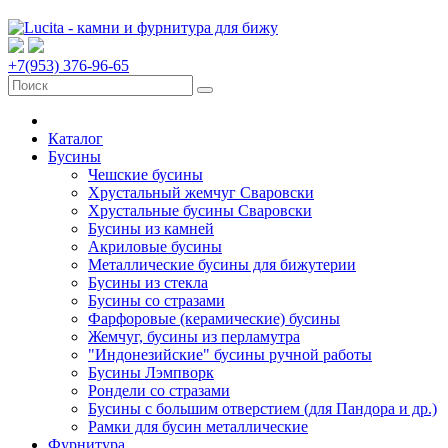
+7(953) 376-96-65
Каталог
Бусины
Чешские бусины
Хрустальный жемчуг Сваровски
Хрустальные бусины Сваровски
Бусины из камней
Акриловые бусины
Металлические бусины для бижутерии
Бусины из стекла
Бусины со стразами
Фарфоровые (керамические) бусины
Жемчуг, бусины из перламутра
"Индонезийские" бусины ручной работы
Бусины Лэмпворк
Рондели со стразами
Бусины с большим отверстием (для Пандора и др.)
Рамки для бусин металлические
Фурнитура