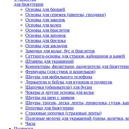
для бижутерии
Основы для брошей
Основы для сережек (швензы, гвоздики)
Основы для заколок
Основы для колец
Основы для браслетов
Основы для запонок
Основы для брелока
Основы для закладок
Замочки для колье, бус и браслетов
Сеттинги-основы для стразов, кабошонов и камей
Штампы для украшений
Коннекторы, филиграни, разделители для бижутер
Фермуары (для сумок и кошельков)
Шнуры для мобильного телефона
Держатели и бейлы для кулонов и подвесок
Шапочки (обниматели) для бусин
Чокеры и другие основы для колье
Шнуры на шею с замком
Шнуры, тросик, леска, ленты, проволока, сутаж, ка
Цепочки для бижутерии
Стразовые цепочки (стразовые ленты)
Полезные мелочи для украшений (пины, колечки, к
Часы
Подвески