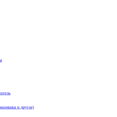
ии
нитель
онцевики и другое)