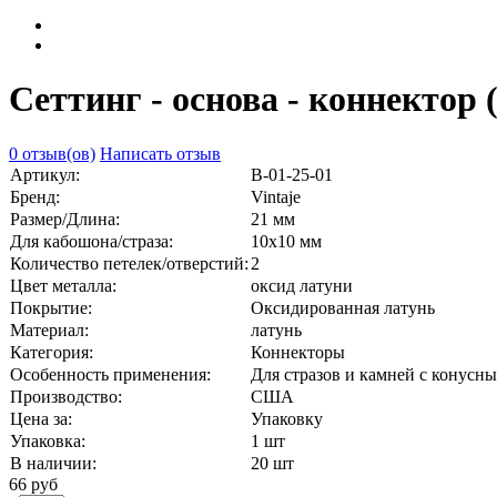
Сеттинг - основа - коннектор 
0 отзыв(ов)
Написать отзыв
Артикул:
В-01-25-01
Бренд:
Vintaje
Размер/Длина:
21 мм
Для кабошона/страза:
10х10 мм
Количество петелек/отверстий:
2
Цвет металла:
оксид латуни
Покрытие:
Оксидированная латунь
Материал:
латунь
Категория:
Коннекторы
Особенность применения:
Для стразов и камней с конус
Производство:
США
Цена за:
Упаковку
Упаковка:
1 шт
В наличии:
20
шт
66 руб