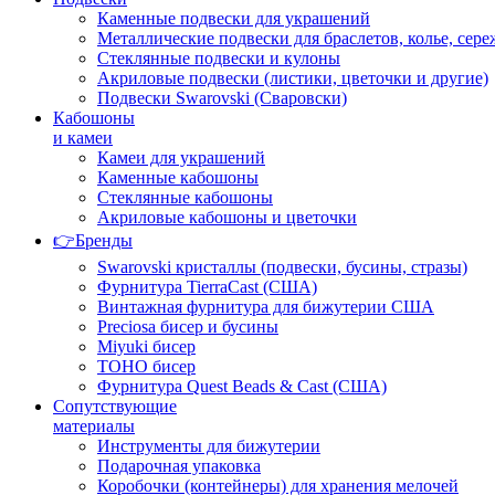
Каменные подвески для украшений
Металлические подвески для браслетов, колье, сере
Стеклянные подвески и кулоны
Акриловые подвески (листики, цветочки и другие)
Подвески Swarovski (Сваровски)
Кабошоны
и камеи
Камеи для украшений
Каменные кабошоны
Стеклянные кабошоны
Акриловые кабошоны и цветочки
👉Бренды
Swarovski кристаллы (подвески, бусины, стразы)
Фурнитура TierraCast (США)
Винтажная фурнитура для бижутерии США
Preciosa бисер и бусины
Miyuki бисер
TOHO бисер
Фурнитура Quest Beads & Cast (США)
Сопутствующие
материалы
Инструменты для бижутерии
Подарочная упаковка
Коробочки (контейнеры) для хранения мелочей