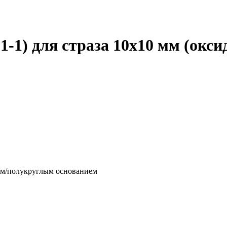
(1-1) для страза 10х10 мм (окси
ным/полукруглым основанием