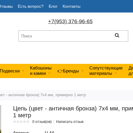
Отзывы
Есть вопрос?
Блог
Контакты
+7(953) 376-96-65
Кабошоны
Сопутствующие
Д
Подвески
👉Бренды
и камеи
материалы
д
вет - античная бронза) 7х4 мм, примерно 1 метр
Цепь (цвет - античная бронза) 7х4 мм, пр
1 метр
0 отзыв(ов)
Написать отзыв
Артикул:
Ц-44