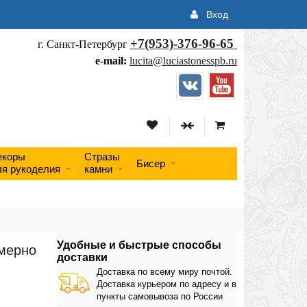
Вход
+7(953)-376-96-65
г. Санкт-Петербург
e-mail:
lucita@luciastonesspb.ru
екоры
Стразы
Бисер
ля рукоделия
камни
Удобные и быстрые способы
имерно
доставки
Доставка по всему миру почтой.
Доставка курьером по адресу и в
пункты самовывоза по России