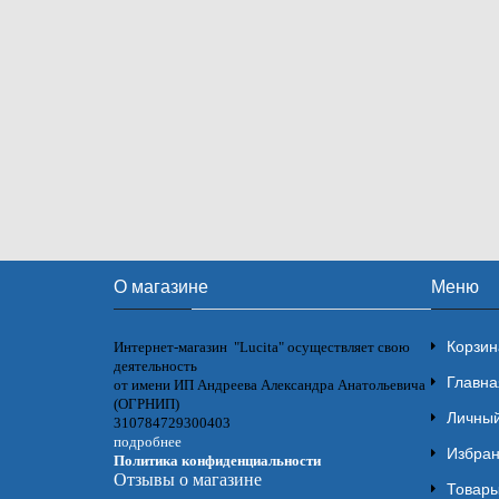
О магазине
Меню
Корзин
Интернет-магазин "Lucita" осуществляет свою
деятельность
Главна
от имени ИП Андреева Александра Анатольевича
(ОГРНИП)
Личный
310784729300403
подробнее
Избра
Политика конфиденциальности
Отзывы о магазине
Товары