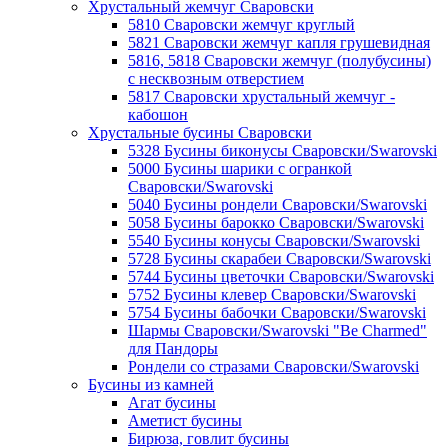
Хрустальный жемчуг Сваровски
5810 Сваровски жемчуг круглый
5821 Сваровски жемчуг капля грушевидная
5816, 5818 Сваровски жемчуг (полубусины)
с несквозным отверстием
5817 Сваровски хрустальный жемчуг -
кабошон
Хрустальные бусины Сваровски
5328 Бусины биконусы Сваровски/Swarovski
5000 Бусины шарики с огранкой
Сваровски/Swarovski
5040 Бусины рондели Сваровски/Swarovski
5058 Бусины барокко Сваровски/Swarovski
5540 Бусины конусы Сваровски/Swarovski
5728 Бусины скарабеи Сваровски/Swarovski
5744 Бусины цветочки Сваровски/Swarovski
5752 Бусины клевер Сваровски/Swarovski
5754 Бусины бабочки Сваровски/Swarovski
Шармы Сваровски/Swarovski "Be Charmed"
для Пандоры
Рондели со стразами Сваровски/Swarovski
Бусины из камней
Агат бусины
Аметист бусины
Бирюза, говлит бусины