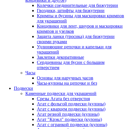
концевики и другое)
Колечки соединительные для бижутерии
Гвоздики, штифты для бижутерии
Кримпы и бусины для маскировки кримпов
для украшений
Концевики для лент, шнуров и маскировки
кримпов и узелков
Защита ланки (тросика) для бижутерии
своими руками
Удлиняющие цепочки и капельки для
украшений
Заклепки декоративные
Сердцевины для бусин с большим
отверстием
Часы
Основы для наручных часов
Часы-кулоны на цепочке и без
Подвески
Каменные подвески для украшений
Срезы Агата без отверстия
Агат с фольгой подвески (кулоны)
Агат с кварцем подвески (кулоны)
Агат резной подвески (кулоны)
Агат "Крэкл" подвески (кулоны)
Агат с огранкой подвески (кулоны)