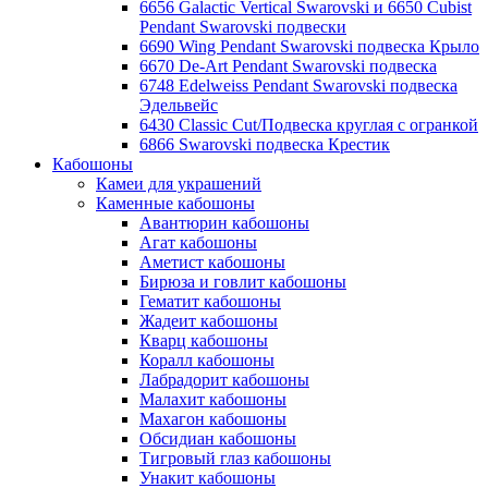
6656 Galactic Vertical Swarovski и 6650 Cubist
Pendant Swarovski подвески
6690 Wing Pendant Swarovski подвеска Крыло
6670 De-Art Pendant Swarovski подвеска
6748 Edelweiss Pendant Swarovski подвеска
Эдельвейс
6430 Classic Cut/Подвеска круглая с огранкой
6866 Swarovski подвеска Крестик
Кабошоны
Камеи для украшений
Каменные кабошоны
Авантюрин кабошоны
Агат кабошоны
Аметист кабошоны
Бирюза и говлит кабошоны
Гематит кабошоны
Жадеит кабошоны
Кварц кабошоны
Коралл кабошоны
Лабрадорит кабошоны
Малахит кабошоны
Махагон кабошоны
Обсидиан кабошоны
Тигровый глаз кабошоны
Унакит кабошоны