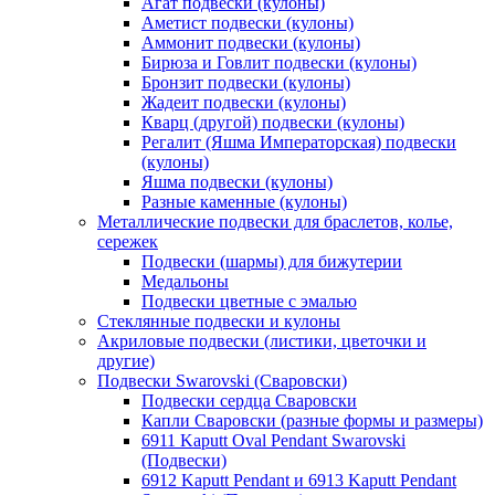
Агат подвески (кулоны)
Аметист подвески (кулоны)
Аммонит подвески (кулоны)
Бирюза и Говлит подвески (кулоны)
Бронзит подвески (кулоны)
Жадеит подвески (кулоны)
Кварц (другой) подвески (кулоны)
Регалит (Яшма Императорская) подвески
(кулоны)
Яшма подвески (кулоны)
Разные каменные (кулоны)
Металлические подвески для браслетов, колье,
сережек
Подвески (шармы) для бижутерии
Медальоны
Подвески цветные с эмалью
Стеклянные подвески и кулоны
Акриловые подвески (листики, цветочки и
другие)
Подвески Swarovski (Сваровски)
Подвески сердца Сваровски
Капли Сваровски (разные формы и размеры)
6911 Kaputt Oval Pendant Swarovski
(Подвески)
6912 Kaputt Pendant и 6913 Kaputt Pendant