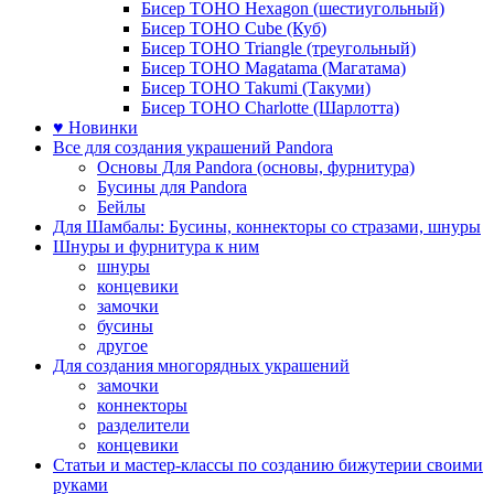
Бисер TOHO Hexagon (шестиугольный)
Бисер TOHO Cube (Куб)
Бисер TOHO Triangle (треугольный)
Бисер TOHO Magatama (Магатама)
Бисер TOHO Takumi (Такуми)
Бисер TOHO Charlotte (Шарлотта)
♥ Новинки
Все для создания украшений Pandora
Основы Для Pandora (основы, фурнитура)
Бусины для Pandora
Бейлы
Для Шамбалы: Бусины, коннекторы со стразами, шнуры
Шнуры и фурнитура к ним
шнуры
концевики
замочки
бусины
другое
Для создания многорядных украшений
замочки
коннекторы
разделители
концевики
Статьи и мастер-классы по созданию бижутерии своими
руками