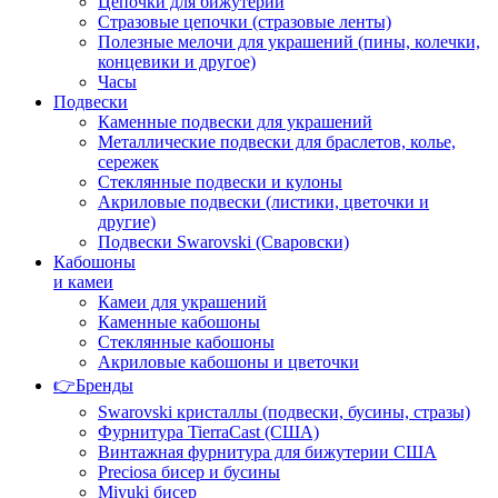
Цепочки для бижутерии
Стразовые цепочки (стразовые ленты)
Полезные мелочи для украшений (пины, колечки,
концевики и другое)
Часы
Подвески
Каменные подвески для украшений
Металлические подвески для браслетов, колье,
сережек
Стеклянные подвески и кулоны
Акриловые подвески (листики, цветочки и
другие)
Подвески Swarovski (Сваровски)
Кабошоны
и камеи
Камеи для украшений
Каменные кабошоны
Стеклянные кабошоны
Акриловые кабошоны и цветочки
👉Бренды
Swarovski кристаллы (подвески, бусины, стразы)
Фурнитура TierraCast (США)
Винтажная фурнитура для бижутерии США
Preciosa бисер и бусины
Miyuki бисер