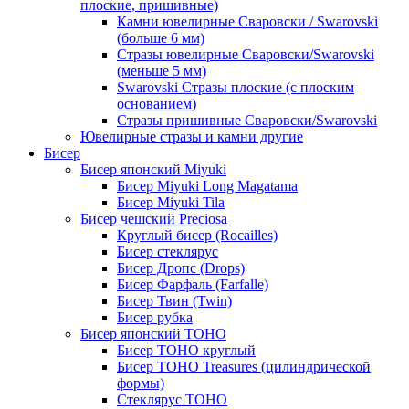
плоские, пришивные)
Камни ювелирные Сваровски / Swarovski
(больше 6 мм)
Стразы ювелирные Сваровски/Swarovski
(меньше 5 мм)
Swarovski Стразы плоские (с плоским
основанием)
Стразы пришивные Сваровски/Swarovski
Ювелирные стразы и камни другие
Бисер
Бисер японский Miyuki
Бисер Miyuki Long Magatama
Бисер Miyuki Tila
Бисер чешский Preciosa
Круглый бисер (Rocailles)
Бисер стеклярус
Бисер Дропс (Drops)
Бисер Фарфаль (Farfalle)
Бисер Твин (Twin)
Бисер рубка
Бисер японский TOHO
Бисер TOHO круглый
Бисер TOHO Treasures (цилиндрической
формы)
Стеклярус TOHO