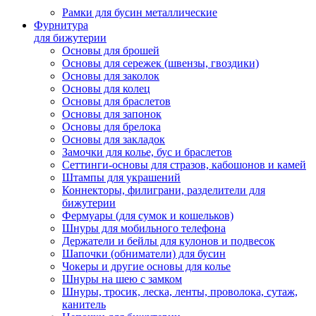
Рамки для бусин металлические
Фурнитура
для бижутерии
Основы для брошей
Основы для сережек (швензы, гвоздики)
Основы для заколок
Основы для колец
Основы для браслетов
Основы для запонок
Основы для брелока
Основы для закладок
Замочки для колье, бус и браслетов
Сеттинги-основы для стразов, кабошонов и камей
Штампы для украшений
Коннекторы, филиграни, разделители для
бижутерии
Фермуары (для сумок и кошельков)
Шнуры для мобильного телефона
Держатели и бейлы для кулонов и подвесок
Шапочки (обниматели) для бусин
Чокеры и другие основы для колье
Шнуры на шею с замком
Шнуры, тросик, леска, ленты, проволока, сутаж,
канитель