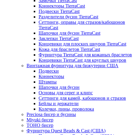
Замочки TierraCast
Коннекторы TierraCast
Подвески TierraCast
Разделители бусин TierraCast
Сеттинги, оправы для стразов/кабошонов
TierraCast
Шапочки для бусин TierraCast
Заклепки TierraCast
Концевики для плоских шнуров TierraCast
Кожа для браслетов TierraCast
Фурнитура TierraCast для кожаных браслетов
Концевики TierraCast для круглых шнуров
Винтажная фурнитура для бижутерии США
Подвески
Коннекторы
Штампы
Шапочки для бусин
Основы для серег и клипс
Сеттинги для камей, кабошонов и стразов
Бейлы и держатели
Колечки, пины, проволока
Preciosa бисер и бусины
Miyuki бисер
TOHO бисер
Фурнитура Quest Beads & Cast (США)