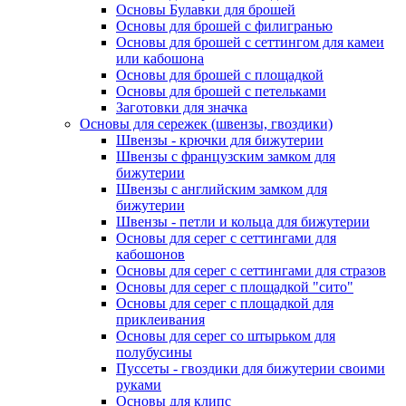
Основы Булавки для брошей
Основы для брошей с филигранью
Основы для брошей с сеттингом для камеи
или кабошона
Основы для брошей с площадкой
Основы для брошей с петельками
Заготовки для значка
Основы для сережек (швензы, гвоздики)
Швензы - крючки для бижутерии
Швензы с французским замком для
бижутерии
Швензы с английским замком для
бижутерии
Швензы - петли и кольца для бижутерии
Основы для серег с сеттингами для
кабошонов
Основы для серег с сеттингами для стразов
Основы для серег с площадкой "сито"
Основы для серег с площадкой для
приклеивания
Основы для серег со штырьком для
полубусины
Пуссеты - гвоздики для бижутерии своими
руками
Основы для клипс