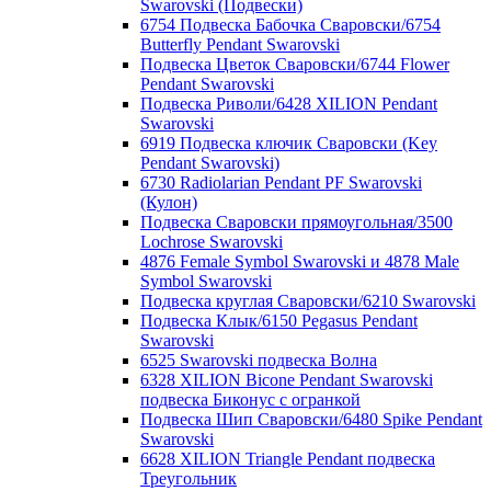
Swarovski (Подвески)
6754 Подвеска Бабочка Сваровски/6754
Butterfly Pendant Swarovski
Подвеска Цветок Сваровски/6744 Flower
Pendant Swarovski
Подвеска Риволи/6428 XILION Pendant
Swarovski
6919 Подвеска ключик Сваровски (Key
Pendant Swarovski)
6730 Radiolarian Pendant PF Swarovski
(Кулон)
Подвеска Сваровски прямоугольная/3500
Lochrose Swarovski
4876 Female Symbol Swarovski и 4878 Male
Symbol Swarovski
Подвеска круглая Сваровски/6210 Swarovski
Подвеска Клык/6150 Pegasus Pendant
Swarovski
6525 Swarovski подвеска Волна
6328 XILION Bicone Pendant Swarovski
подвеска Биконус c огранкой
Подвеска Шип Сваровски/6480 Spike Pendant
Swarovski
6628 XILION Triangle Pendant подвеска
Треугольник