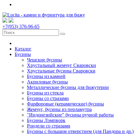
+7(953) 376-96-65
Каталог
Бусины
Чешские бусины
Хрустальный жемчуг Сваровски
Хрустальные бусины Сваровски
Бусины из камней
Акриловые бусины
Металлические бусины для бижутерии
Бусины из стекла
Бусины со стразами
Фарфоровые (керамические) бусины
Жемчуг, бусины из перламутра
"Индонезийские" бусины ручной работы
Бусины Лэмпворк
Рондели со стразами
Бусины с большим отверстием (для Пандора и др.)