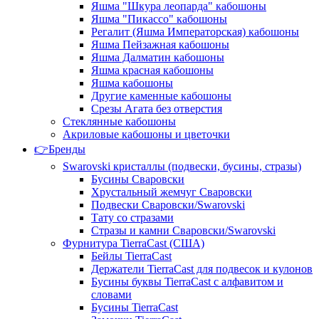
Яшма "Шкура леопарда" кабошоны
Яшма "Пикассо" кабошоны
Регалит (Яшма Императорская) кабошоны
Яшма Пейзажная кабошоны
Яшма Далматин кабошоны
Яшма красная кабошоны
Яшма кабошоны
Другие каменные кабошоны
Срезы Агата без отверстия
Стеклянные кабошоны
Акриловые кабошоны и цветочки
👉Бренды
Swarovski кристаллы (подвески, бусины, стразы)
Бусины Сваровски
Хрустальный жемчуг Сваровски
Подвески Сваровски/Swarovski
Тату со стразами
Стразы и камни Сваровски/Swarovski
Фурнитура TierraCast (США)
Бейлы TierraCast
Держатели TierraCast для подвесок и кулонов
Бусины буквы TierraCast с алфавитом и
словами
Бусины TierraCast