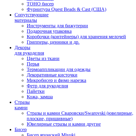
TOHO бисер
Фурнитура Quest Beads & Cast (США)
Сопутствующие
материалы
Инструменты для бижутерии
Подарочная упаковка
Коробочки (контейнеры) для хранения мелочей
Грипперы, ценники и др.
Декоры
для рукоделия
Цветы из ткани
Перья
Термоаппликации для одежды
Декоративные кисточки
Микробисер и фимо нарезка
Фетр для рукоделия
Пайетки
Кожа, замша
Стразы
камни
Стразы и камни Сваровски/Swarovski (ювелирные,
плоские, пришивные)
Ювелирные стразы и камни другие
Бисер
Бисер японский Miyuki