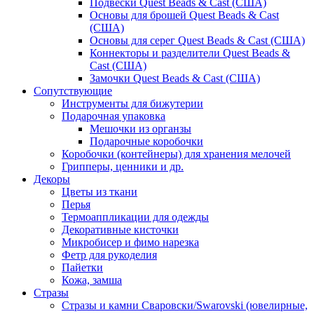
Подвески Quest Beads & Cast (США)
Основы для брошей Quest Beads & Cast
(США)
Основы для серег Quest Beads & Cast (США)
Коннекторы и разделители Quest Beads &
Cast (США)
Замочки Quest Beads & Cast (США)
Сопутствующие
Инструменты для бижутерии
Подарочная упаковка
Мешочки из органзы
Подарочные коробочки
Коробочки (контейнеры) для хранения мелочей
Грипперы, ценники и др.
Декоры
Цветы из ткани
Перья
Термоаппликации для одежды
Декоративные кисточки
Микробисер и фимо нарезка
Фетр для рукоделия
Пайетки
Кожа, замша
Стразы
Стразы и камни Сваровски/Swarovski (ювелирные,