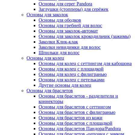
Основы для серег Pandora
Заглушки (стопперы) для серёжек
Основы для заколок
Основы для ободков
Основы для гребней для волос
Основы для заколок-автомат
Основы для заколок крокодильчик (зажимы)
Заколки Клик-клак
Заколки невидимки для волос
Шпильки для волос
Основы для колец
Основы для колец с сеттингом для кабошона
Основы для колец с площадкой
Основы для колец с филигранью
Основы для колец с петельками
Другие основы для колец
Основы для браслетов
Основы для браслетов - разделители и
коннекторы
Основы для браслетов с сеттингом
Основы для браслетов с филигранью
Основы для браслетов из кожи
Основы для браслетов с площадкой
Основы для браслетов Пандора/Pandora
Основы для браслетов -цепочки с замком