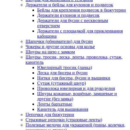
Держатели и бейлы для кулонов и подвесок
Бейлы для крепления подвесок в бижутерии
Держатели кулонов и подвесок
Держатели для бусин с несквозным
отверстием
Держатели с площадкой для приклеивания
кабошона
Шапочки (обниматели) для бусин
Чокеры и другие основы для колье
Шнуры на шею с замком
Шнуры, тросик, леска, ленты, проволока, сутаж,
канитель
Ювелирный тросик (ланка)
Леска для бисера и бусин
Нитки для бисера, бусин и вышивки
Сутаж (сутажный шнур)
Проволока ювелирная и для рукоделия
Шнуры кожаные, вощёные, замшевые и
другие (без замка)
Ленты бархатные
Канитель для вышивания
Цепочки для бижутерии
Стразовые цепочки (стразовые ленты)
Полезные мелочи для украшений (пины, колечки,