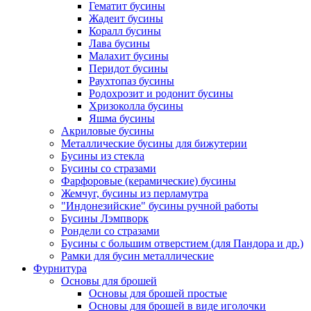
Гематит бусины
Жадеит бусины
Коралл бусины
Лава бусины
Малахит бусины
Перидот бусины
Раухтопаз бусины
Родохрозит и родонит бусины
Хризоколла бусины
Яшма бусины
Акриловые бусины
Металлические бусины для бижутерии
Бусины из стекла
Бусины со стразами
Фарфоровые (керамические) бусины
Жемчуг, бусины из перламутра
"Индонезийские" бусины ручной работы
Бусины Лэмпворк
Рондели со стразами
Бусины с большим отверстием (для Пандора и др.)
Рамки для бусин металлические
Фурнитура
Основы для брошей
Основы для брошей простые
Основы для брошей в виде иголочки