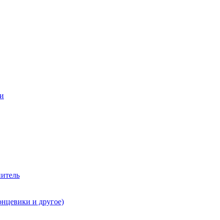
ии
нитель
онцевики и другое)