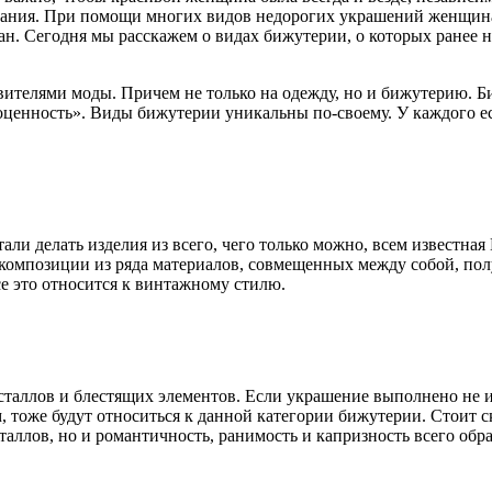
стания. При помощи многих видов недорогих украшений женщина
ран. Сегодня мы расскажем о видах бижутерии, о которых ранее н
елями моды. Причем не только на одежду, но и бижутерию. Биж
оценность». Виды бижутерии уникальны по-своему. У каждого ес
ли делать изделия из всего, чего только можно, всем известная
е композиции из ряда материалов, совмещенных между собой, п
е это относится к
винтажному
стилю.
таллов и блестящих элементов. Если украшение выполнено не из
, тоже будут относиться к данной категории бижутерии. Стоит 
аллов, но и романтичность, ранимость и капризность всего обра