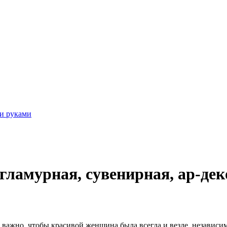
и руками
ламурная, сувенирная, ар-деко
ажно, чтобы красивой женщина была всегда и везде, независим