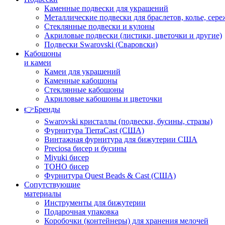
Каменные подвески для украшений
Металлические подвески для браслетов, колье, сере
Стеклянные подвески и кулоны
Акриловые подвески (листики, цветочки и другие)
Подвески Swarovski (Сваровски)
Кабошоны
и камеи
Камеи для украшений
Каменные кабошоны
Стеклянные кабошоны
Акриловые кабошоны и цветочки
👉Бренды
Swarovski кристаллы (подвески, бусины, стразы)
Фурнитура TierraCast (США)
Винтажная фурнитура для бижутерии США
Preciosa бисер и бусины
Miyuki бисер
TOHO бисер
Фурнитура Quest Beads & Cast (США)
Сопутствующие
материалы
Инструменты для бижутерии
Подарочная упаковка
Коробочки (контейнеры) для хранения мелочей