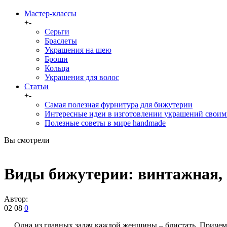
Мастер-классы
+
-
Серьги
Браслеты
Украшения на шею
Броши
Кольца
Украшения для волос
Статьи
+
-
Самая полезная фурнитура для бижутерии
Интересные идеи в изготовлении украшений своим
Полезные советы в мире handmade
Вы смотрели
Виды бижутерии: винтажная, г
Автор:
02
08
0
Одна из главных задач каждой женщины – блистать. Причем в