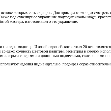
в основе которых есть сюрприз. Для примера можно рассмотреть
Также под сувенирное украшение подходит какой-нибудь браслет
ботой мастера, изготовившего это украшение.
 ни одна модница. Иконой европейского стиля 20 века являетс
 ар-
деко
: сочность цветовой палитры, геометрия в смелом испо
ями, серьги с перьями и длинными подвесками, свисающими почти
пользуют изделия индивидуально, подбирая образ относительно