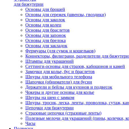
для бижутерии
Основы для брошей
Основы для сережек (швензы, гвоздики)
Основы для заколок
Основы для колец
Основы для браслетов
Основы для запонок
Основы для брелока
Основы для закладок
Фермуары (для сумок и кошельков)
Коннекторы, филиграни, разделители для бижутер
Штампы для украшений
Сеттинги-основы для стразов, кабошонов и камей
Замочки для колье, бус и браслетов
Шнуры для мобильного телефона
Шапочки (обниматели) для бусин
Держатели и бейлы для кулонов и подвесок
Чокеры и другие основы для колье
Шнуры на шею с замком
Шнуры, тросик, леска, ленты, проволока, сутаж, ка
Цепочки для бижутерии
Стразовые цепочки (стразовые ленты)
Полезные мелочи для украшений (пины, колечки, к
Часы
Подвески