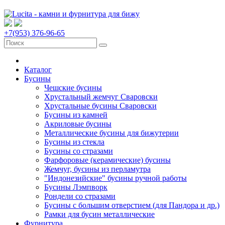
+7(953) 376-96-65
Каталог
Бусины
Чешские бусины
Хрустальный жемчуг Сваровски
Хрустальные бусины Сваровски
Бусины из камней
Акриловые бусины
Металлические бусины для бижутерии
Бусины из стекла
Бусины со стразами
Фарфоровые (керамические) бусины
Жемчуг, бусины из перламутра
"Индонезийские" бусины ручной работы
Бусины Лэмпворк
Рондели со стразами
Бусины с большим отверстием (для Пандора и др.)
Рамки для бусин металлические
Фурнитура