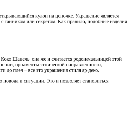
 открывающийся кулон на цепочке. Украшение является
 с тайником или секретом. Как правило, подобные изделия
я
Коко
Шанель
, она же и считается
родоначальницей
этой
лнении, орнаменты этнической направленности,
 до плеч – все это украшения стиля ар-
деко
.
 повода и ситуации. Это и позволяет становиться