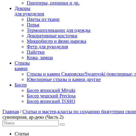
Грипперы, ценники и др.
Декоры
для рукоделия
Цветы из ткани
Перья
Термоаппликации для одежды
Декоративные кисточки
Микробисер и фимо нарезка
Фетр для рукоделия
Пайетки
Кожа, замша
Стразы
камни
Стразы и камни Сваровски/Swarovski (ювелирные,
Ювелирные стразы и камни другие
Бисер
Бисер японский Miyuki
Бисер чешский Preciosa
Бисер японский TOHO
Главная
/
Статьи и мастер-классы по созданию бижутерии сво
сувенирная, ар-деко (Часть 2)
Статьи