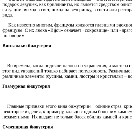
подарок девушек, как бриллианты, но является средством бли
ситуации: выход в свет, поход на вечеринку, в гости или ресто
вида.
Как известно многим, французы являются главными вдохновит
французы. С их языка «
Bijou
» означает «сокровище» или «драг
поговорим.
Винтажная
бижутерия
Во времена, когда подняли налоги на украшения, и мастера ста
этот вид украшений только набирает популярность. Различны
различные элементы (бусины, камни, люстры и кристаллы) – вс
Гламурная бижутерия
Главные признаки этого вида бижутерии – обилие страз, крис
некоторые изделия, к примеру, кольцо с одним большим камнем
незаметными. Их выдает не только блеск обилия камней и крист
Сувенирная бижутерия