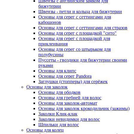
Швензы с английским замком для
бижутерии
Швензы - петли и кольца для бижутерии
Основы для серег с сеттингами для
кабошонов
Основы для серег с сеттингами для стразов
Основы для серег с площадкой "сито"
Основы для серег с площадкой для
приклеивания
Основы для серег со штырьком для
полубусины
Пуссеты - гвоздики для бижутерии своими
руками
Основы для клипс
Основы для серег Pandora
Заглушки (стопперы) для серёжек
Основы для заколок
Основы для ободков
Основы для гребней для волос
Основы для заколок-автомат
Основы для заколок крокодильчик (зажимы)
Заколки Клик-клак
Заколки невидимки для волос
Шпильки для волос
Основы для колец