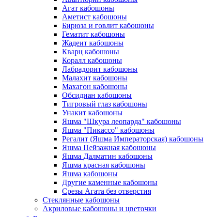
Агат кабошоны
Аметист кабошоны
Бирюза и говлит кабошоны
Гематит кабошоны
Жадеит кабошоны
Кварц кабошоны
Коралл кабошоны
Лабрадорит кабошоны
Малахит кабошоны
Махагон кабошоны
Обсидиан кабошоны
Тигровый глаз кабошоны
Унакит кабошоны
Яшма "Шкура леопарда" кабошоны
Яшма "Пикассо" кабошоны
Регалит (Яшма Императорская) кабошоны
Яшма Пейзажная кабошоны
Яшма Далматин кабошоны
Яшма красная кабошоны
Яшма кабошоны
Другие каменные кабошоны
Срезы Агата без отверстия
Стеклянные кабошоны
Акриловые кабошоны и цветочки