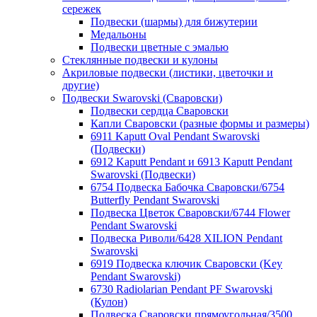
сережек
Подвески (шармы) для бижутерии
Медальоны
Подвески цветные с эмалью
Стеклянные подвески и кулоны
Акриловые подвески (листики, цветочки и
другие)
Подвески Swarovski (Сваровски)
Подвески сердца Сваровски
Капли Сваровски (разные формы и размеры)
6911 Kaputt Oval Pendant Swarovski
(Подвески)
6912 Kaputt Pendant и 6913 Kaputt Pendant
Swarovski (Подвески)
6754 Подвеска Бабочка Сваровски/6754
Butterfly Pendant Swarovski
Подвеска Цветок Сваровски/6744 Flower
Pendant Swarovski
Подвеска Риволи/6428 XILION Pendant
Swarovski
6919 Подвеска ключик Сваровски (Key
Pendant Swarovski)
6730 Radiolarian Pendant PF Swarovski
(Кулон)
Подвеска Сваровски прямоугольная/3500