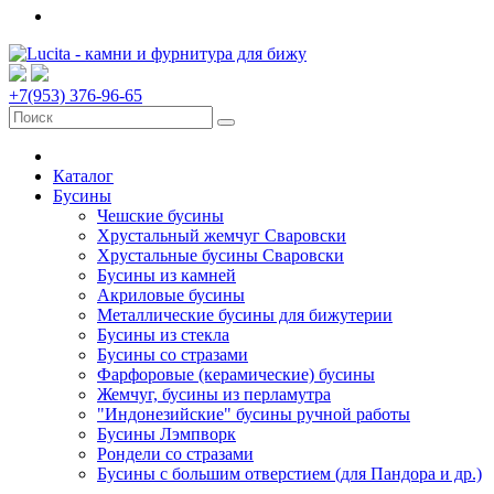
+7(953) 376-96-65
Каталог
Бусины
Чешские бусины
Хрустальный жемчуг Сваровски
Хрустальные бусины Сваровски
Бусины из камней
Акриловые бусины
Металлические бусины для бижутерии
Бусины из стекла
Бусины со стразами
Фарфоровые (керамические) бусины
Жемчуг, бусины из перламутра
"Индонезийские" бусины ручной работы
Бусины Лэмпворк
Рондели со стразами
Бусины с большим отверстием (для Пандора и др.)