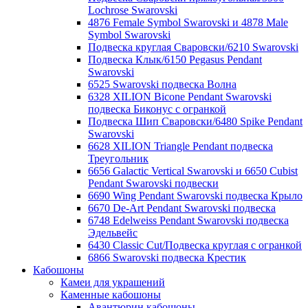
Lochrose Swarovski
4876 Female Symbol Swarovski и 4878 Male
Symbol Swarovski
Подвеска круглая Сваровски/6210 Swarovski
Подвеска Клык/6150 Pegasus Pendant
Swarovski
6525 Swarovski подвеска Волна
6328 XILION Bicone Pendant Swarovski
подвеска Биконус c огранкой
Подвеска Шип Сваровски/6480 Spike Pendant
Swarovski
6628 XILION Triangle Pendant подвеска
Треугольник
6656 Galactic Vertical Swarovski и 6650 Cubist
Pendant Swarovski подвески
6690 Wing Pendant Swarovski подвеска Крыло
6670 De-Art Pendant Swarovski подвеска
6748 Edelweiss Pendant Swarovski подвеска
Эдельвейс
6430 Classic Cut/Подвеска круглая с огранкой
6866 Swarovski подвеска Крестик
Кабошоны
Камеи для украшений
Каменные кабошоны
Авантюрин кабошоны