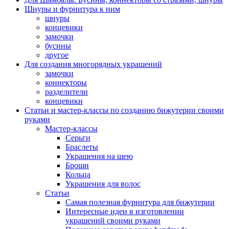
Шнуры и фурнитура к ним
шнуры
концевики
замочки
бусины
другое
Для создания многорядных украшений
замочки
коннекторы
разделители
концевики
Статьи и мастер-классы по созданию бижутерии своими
руками
Мастер-классы
Серьги
Браслеты
Украшения на шею
Броши
Кольца
Украшения для волос
Статьи
Самая полезная фурнитура для бижутерии
Интересные идеи в изготовлении
украшений своими руками