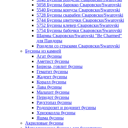
5058 Бусины барокко Сваровски/Swarovski
5540 Бусины конусы Сваровски/Swarovski
5728 Бусины скарабеи Сваровски/Swarovski
5744 Бусины цветочки Сваровски/Swarovski
5752 Бусины клевер Сваровски/Swarovski
5754 Бусины бабочки Сваровски/Swarovski
Шармы Сваровски/Swarovski "Be Charmed"
для Пандоры
Рондели со стразами Сваровски/Swarovski
Бусины из камней
Агат бусины
Аметист бусины
Бирюза, говлит бусины
Гематит бусины
Жадеит бусины
Коралл бусины
Лава бусины
Малахит бусины
Перидот бусины
Раухтопаз бусины
Родохрозит и родонит бусины
Хризоколла бусины
Яшма бусины
Акриловые бусины