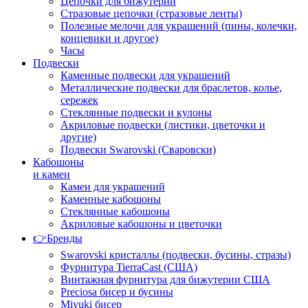
Цепочки для бижутерии
Стразовые цепочки (стразовые ленты)
Полезные мелочи для украшений (пины, колечки,
концевики и другое)
Часы
Подвески
Каменные подвески для украшений
Металлические подвески для браслетов, колье,
сережек
Стеклянные подвески и кулоны
Акриловые подвески (листики, цветочки и
другие)
Подвески Swarovski (Сваровски)
Кабошоны
и камеи
Камеи для украшений
Каменные кабошоны
Стеклянные кабошоны
Акриловые кабошоны и цветочки
👉Бренды
Swarovski кристаллы (подвески, бусины, стразы)
Фурнитура TierraCast (США)
Винтажная фурнитура для бижутерии США
Preciosa бисер и бусины
Miyuki бисер