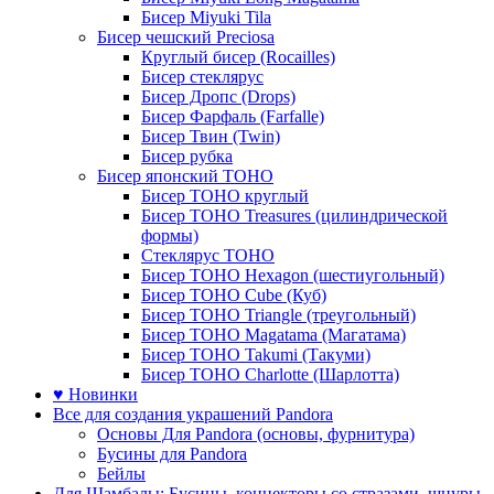
Бисер Miyuki Tila
Бисер чешский Preciosa
Круглый бисер (Rocailles)
Бисер стеклярус
Бисер Дропс (Drops)
Бисер Фарфаль (Farfalle)
Бисер Твин (Twin)
Бисер рубка
Бисер японский TOHO
Бисер TOHO круглый
Бисер TOHO Treasures (цилиндрической
формы)
Стеклярус TOHO
Бисер TOHO Hexagon (шестиугольный)
Бисер TOHO Cube (Куб)
Бисер TOHO Triangle (треугольный)
Бисер TOHO Magatama (Магатама)
Бисер TOHO Takumi (Такуми)
Бисер TOHO Charlotte (Шарлотта)
♥ Новинки
Все для создания украшений Pandora
Основы Для Pandora (основы, фурнитура)
Бусины для Pandora
Бейлы
Для Шамбалы: Бусины, коннекторы со стразами, шнуры