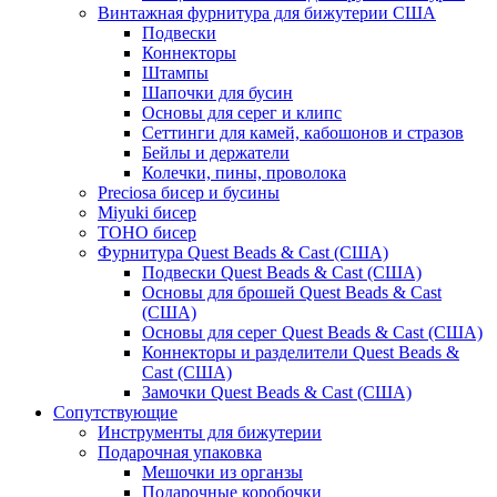
Винтажная фурнитура для бижутерии США
Подвески
Коннекторы
Штампы
Шапочки для бусин
Основы для серег и клипс
Сеттинги для камей, кабошонов и стразов
Бейлы и держатели
Колечки, пины, проволока
Preciosa бисер и бусины
Miyuki бисер
TOHO бисер
Фурнитура Quest Beads & Cast (США)
Подвески Quest Beads & Cast (США)
Основы для брошей Quest Beads & Cast
(США)
Основы для серег Quest Beads & Cast (США)
Коннекторы и разделители Quest Beads &
Cast (США)
Замочки Quest Beads & Cast (США)
Сопутствующие
Инструменты для бижутерии
Подарочная упаковка
Мешочки из органзы
Подарочные коробочки