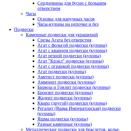
Сердцевины для бусин с большим
отверстием
Часы
Основы для наручных часов
Часы-кулоны на цепочке и без
Подвески
Каменные подвески для украшений
Срезы Агата без отверстия
Агат с фольгой подвески (кулоны)
Агат с кварцем подвески (кулоны)
Агат резной подвески (кулоны)
Агат "Крэкл" подвески (кулоны)
Агат с огранкой подвески (кулоны)
Агат подвески (кулоны)
Аметист подвески (кулоны)
Аммонит подвески (кулоны)
Бирюза и Говлит подвески (кулоны)
Бронзит подвески (кулоны)
Жадеит подвески (кулоны)
Кварц (другой) подвески (кулоны)
Регалит (Яшма Императорская) подвески
(кулоны)
Яшма подвески (кулоны)
Разные каменные (кулоны)
Металлические подвески для браслетов, колье,