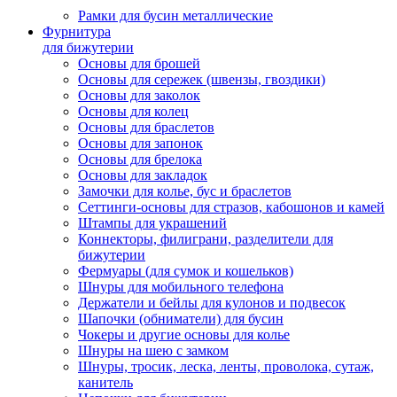
Рамки для бусин металлические
Фурнитура
для бижутерии
Основы для брошей
Основы для сережек (швензы, гвоздики)
Основы для заколок
Основы для колец
Основы для браслетов
Основы для запонок
Основы для брелока
Основы для закладок
Замочки для колье, бус и браслетов
Сеттинги-основы для стразов, кабошонов и камей
Штампы для украшений
Коннекторы, филиграни, разделители для
бижутерии
Фермуары (для сумок и кошельков)
Шнуры для мобильного телефона
Держатели и бейлы для кулонов и подвесок
Шапочки (обниматели) для бусин
Чокеры и другие основы для колье
Шнуры на шею с замком
Шнуры, тросик, леска, ленты, проволока, сутаж,
канитель