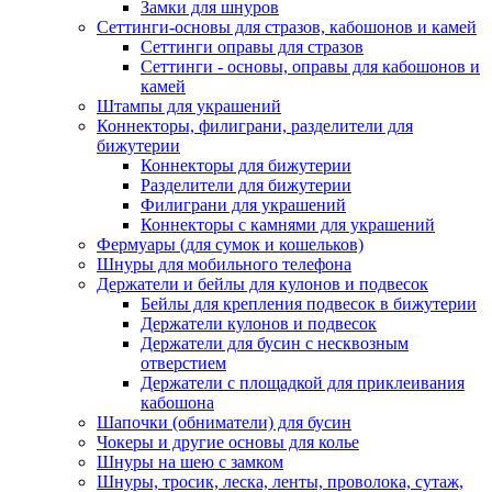
Замки для шнуров
Сеттинги-основы для стразов, кабошонов и камей
Сеттинги оправы для стразов
Сеттинги - основы, оправы для кабошонов и
камей
Штампы для украшений
Коннекторы, филиграни, разделители для
бижутерии
Коннекторы для бижутерии
Разделители для бижутерии
Филиграни для украшений
Коннекторы с камнями для украшений
Фермуары (для сумок и кошельков)
Шнуры для мобильного телефона
Держатели и бейлы для кулонов и подвесок
Бейлы для крепления подвесок в бижутерии
Держатели кулонов и подвесок
Держатели для бусин с несквозным
отверстием
Держатели с площадкой для приклеивания
кабошона
Шапочки (обниматели) для бусин
Чокеры и другие основы для колье
Шнуры на шею с замком
Шнуры, тросик, леска, ленты, проволока, сутаж,