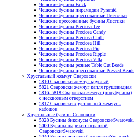
Чешские бусины Brick
Чешские бусины пирамидки Pyramid
Чешские бусины прессованные Цветочки
Чешские прессованные бусины Листики
Чешские бусины Preciosa Tee
Чешские бусины Preciosa Candy
Чешские бусины Preciosa Chilli
Чешские бусины Preciosa Hill
Чешские бусины Preciosa Pip
Чешские бусины Preciosa Ripple
Чешские бусины Preciosa Villa
Чешские бусины резные Table Cut Beads
Чешские бусины прессованные Pressed Beads
Хрустальный жемчуг Сваровски
5810 Сваровски жемчуг круглый
5821 Сваровски жемчуг капля грушевидная
5816, 5818 Сваровски жемчуг (полубусины)
с несквозным отверстием
5817 Сваровски хрустальный жемчуг -
кабошон
Хрустальные бусины Сваровски
5328 Бусины биконусы Сваровски/Swarovski
5000 Бусины шарики с огранкой
Сваровски/Swarovski
5040 Бусины рондели Сваровски/Swarovski