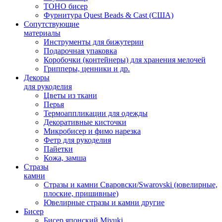
TOHO бисер
Фурнитура Quest Beads & Cast (США)
Сопутствующие
материалы
Инструменты для бижутерии
Подарочная упаковка
Коробочки (контейнеры) для хранения мелочей
Грипперы, ценники и др.
Декоры
для рукоделия
Цветы из ткани
Перья
Термоаппликации для одежды
Декоративные кисточки
Микробисер и фимо нарезка
Фетр для рукоделия
Пайетки
Кожа, замша
Стразы
камни
Стразы и камни Сваровски/Swarovski (ювелирные,
плоские, пришивные)
Ювелирные стразы и камни другие
Бисер
Бисер японский Miyuki