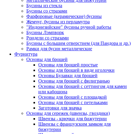
Металлические бусины для бижутерии
Бусины из стекла
Бусины со стразами
Фарфоровые (керамические) бусины
Жемчуг, бусины из перламутра
"Индонезийские" бусины ручной работы
Бусины Лэмпворк
Рондели со стразами
Бусины с большим отверстием (для Пандора и др.)
Рамки для бусин металлические
Фурнитура
Основы для брошей
Основы для брошей простые
Основы для брошей в виде иголочки
Основы Булавки для брошей
Основы для брошей с филигранью
Основы для брошей с сеттингом для камеи
или кабошона
Основы для брошей с площадкой
Основы для брошей с петельками
Заготовки для значка
Основы для сережек (швензы, гвоздики)
Швензы - крючки для бижутерии
Швензы с французским замком для
бижутерии