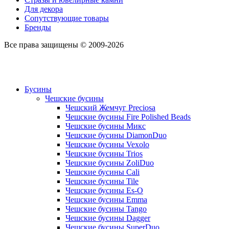
Для декора
Сопутствующие товары
Бренды
Все права защищены © 2009-2026
Бусины
Чешские бусины
Чешский Жемчуг Preciosa
Чешские бусины Fire Polished Beads
Чешские бусины Микс
Чешские бусины DiamonDuo
Чешские бусины Vexolo
Чешские бусины Trios
Чешские бусины ZoliDuo
Чешские бусины Cali
Чешские бусины Tile
Чешские бусины Es-O
Чешские бусины Emma
Чешские бусины Tango
Чешские бусины Dagger
Чешские бусины SuperDuo