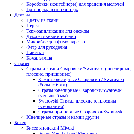
Коробочки (контейнеры) для хранения мелочей
Грипперы, ценники и др.
Декоры
Цветы из ткани
Перья
Термоаппликации для одежды
Декоративные кисточки
Микробисер и фимо нарезка
Фетр для рукоделия
Пайетки
Кожа, замша
Стразы
Стразы и камни Сваровски/Swarovski (ювелирные,
плоские, пришивные)
Камни ювелирные Сваровски / Swarovski
(больше 6 мм)
Стразы ювелирные Сваровски/Swarovski
(меньше 5 мм)
Swarovski Стразы плоские (с плоским
основанием)
Стразы пришивные Сваровски/Swarovski
Ювелирные стразы и камни другие
Бисер
Бисер японский Miyuki
Бисер Miyuki Long Magatama