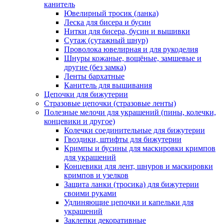
канитель
Ювелирный тросик (ланка)
Леска для бисера и бусин
Нитки для бисера, бусин и вышивки
Сутаж (сутажный шнур)
Проволока ювелирная и для рукоделия
Шнуры кожаные, вощёные, замшевые и
другие (без замка)
Ленты бархатные
Канитель для вышивания
Цепочки для бижутерии
Стразовые цепочки (стразовые ленты)
Полезные мелочи для украшений (пины, колечки,
концевики и другое)
Колечки соединительные для бижутерии
Гвоздики, штифты для бижутерии
Кримпы и бусины для маскировки кримпов
для украшений
Концевики для лент, шнуров и маскировки
кримпов и узелков
Защита ланки (тросика) для бижутерии
своими руками
Удлиняющие цепочки и капельки для
украшений
Заклепки декоративные