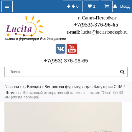
0
1
Вход
г. Санкт-Петербург
+7(953)-376-96-65
e-mail:
lucita@luciastonesspb.ru
+7(953) 376-96-65
Главная
/
👉Бренды
/
Винтажная фурнитура для бижутерии США
/
Штампы
/ Винтажный декоративный элемент - штамп "Оса" 67х33
мм (оксид серебра)