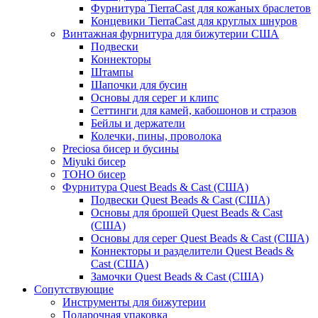
Фурнитура TierraCast для кожаных браслетов
Концевики TierraCast для круглых шнуров
Винтажная фурнитура для бижутерии США
Подвески
Коннекторы
Штампы
Шапочки для бусин
Основы для серег и клипс
Сеттинги для камей, кабошонов и стразов
Бейлы и держатели
Колечки, пины, проволока
Preciosa бисер и бусины
Miyuki бисер
TOHO бисер
Фурнитура Quest Beads & Cast (США)
Подвески Quest Beads & Cast (США)
Основы для брошей Quest Beads & Cast
(США)
Основы для серег Quest Beads & Cast (США)
Коннекторы и разделители Quest Beads &
Cast (США)
Замочки Quest Beads & Cast (США)
Сопутствующие
Инструменты для бижутерии
Подарочная упаковка