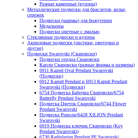
Разные каменные (кулоны)
Металлические подвески для браслетов, колье,
сережек
Подвески (шармы) для бижутерии
Медальоны
Подвески цветные с эмалью
Стеклянные подвески и кулоны
Акриловые подвески (листики, цветочки и
другие)
Подвески Swarovski (Сваровски)
Подвески сердца Сваровски
Капли Сваровски (разные формы и размеры)
6911 Kaputt Oval Pendant Swarovski
(Подвески)
6912 Kaputt Pendant и 6913 Kaputt Pendant
Swarovski (Подвески)
6754 Подвеска Бабочка Сваровски/6754
Butterfly Pendant Swarovski
Подвеска Цветок Сваровски/6744 Flower
Pendant Swarovski
Подвеска Риволи/6428 XILION Pendant
Swarovski
6919 Подвеска ключик Сваровски (Key
Pendant Swarovski)
6730 Radiolarian Pendant PF Swarovski