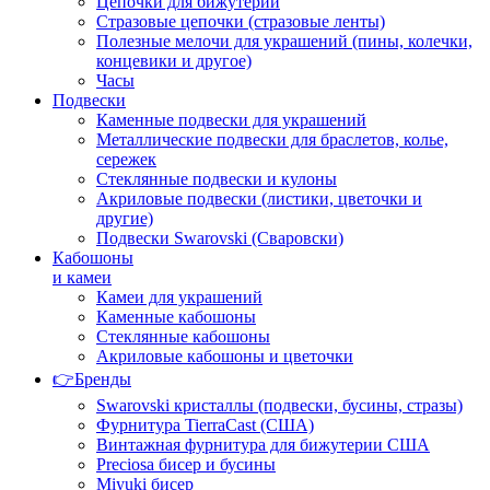
Цепочки для бижутерии
Стразовые цепочки (стразовые ленты)
Полезные мелочи для украшений (пины, колечки,
концевики и другое)
Часы
Подвески
Каменные подвески для украшений
Металлические подвески для браслетов, колье,
сережек
Стеклянные подвески и кулоны
Акриловые подвески (листики, цветочки и
другие)
Подвески Swarovski (Сваровски)
Кабошоны
и камеи
Камеи для украшений
Каменные кабошоны
Стеклянные кабошоны
Акриловые кабошоны и цветочки
👉Бренды
Swarovski кристаллы (подвески, бусины, стразы)
Фурнитура TierraCast (США)
Винтажная фурнитура для бижутерии США
Preciosa бисер и бусины
Miyuki бисер