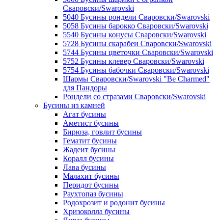
Сваровски/Swarovski
5040 Бусины рондели Сваровски/Swarovski
5058 Бусины барокко Сваровски/Swarovski
5540 Бусины конусы Сваровски/Swarovski
5728 Бусины скарабеи Сваровски/Swarovski
5744 Бусины цветочки Сваровски/Swarovski
5752 Бусины клевер Сваровски/Swarovski
5754 Бусины бабочки Сваровски/Swarovski
Шармы Сваровски/Swarovski "Be Charmed"
для Пандоры
Рондели со стразами Сваровски/Swarovski
Бусины из камней
Агат бусины
Аметист бусины
Бирюза, говлит бусины
Гематит бусины
Жадеит бусины
Коралл бусины
Лава бусины
Малахит бусины
Перидот бусины
Раухтопаз бусины
Родохрозит и родонит бусины
Хризоколла бусины