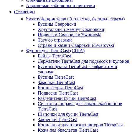
Стеклянные кабошоны
Акриловые кабошоны и цветочки
👉Бренды
Swarovski кристаллы (подвески, бусины, стразы)
Бусины Сваровски
Хрустальный жемчуг Сваровски
Подвески Сваровски/Swarovski
Тату со стразами
Стразы и камни Сваровски/Swarovski
Фурнитура TierraCast (США)
Бейлы TierraCast
Держатели TierraCast для подвесок и кулонов
Бусины буквы TierraCast с алфавитом и
словами
Бусины TierraCast
Замочки TierraCast
Коннекторы TierraCast
Подвески TierraCast
Разделители бусин TierraCast
Сеттинги, оправы для стразов/кабошонов
TierraCast
Шапочки для бусин TierraCast
Заклепки TierraCast
Концевики для плоских шнуров TierraCast
Кожа для браслетов TierraCast