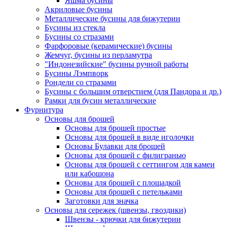
Яшма бусины
Акриловые бусины
Металлические бусины для бижутерии
Бусины из стекла
Бусины со стразами
Фарфоровые (керамические) бусины
Жемчуг, бусины из перламутра
"Индонезийские" бусины ручной работы
Бусины Лэмпворк
Рондели со стразами
Бусины с большим отверстием (для Пандора и др.)
Рамки для бусин металлические
Фурнитура
Основы для брошей
Основы для брошей простые
Основы для брошей в виде иголочки
Основы Булавки для брошей
Основы для брошей с филигранью
Основы для брошей с сеттингом для камеи
или кабошона
Основы для брошей с площадкой
Основы для брошей с петельками
Заготовки для значка
Основы для сережек (швензы, гвоздики)
Швензы - крючки для бижутерии