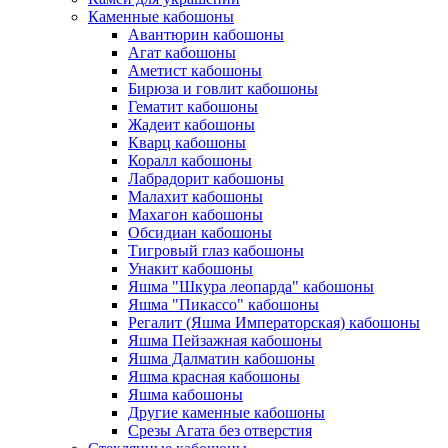
Каменные кабошоны
Авантюрин кабошоны
Агат кабошоны
Аметист кабошоны
Бирюза и говлит кабошоны
Гематит кабошоны
Жадеит кабошоны
Кварц кабошоны
Коралл кабошоны
Лабрадорит кабошоны
Малахит кабошоны
Махагон кабошоны
Обсидиан кабошоны
Тигровый глаз кабошоны
Унакит кабошоны
Яшма "Шкура леопарда" кабошоны
Яшма "Пикассо" кабошоны
Регалит (Яшма Императорская) кабошоны
Яшма Пейзажная кабошоны
Яшма Далматин кабошоны
Яшма красная кабошоны
Яшма кабошоны
Другие каменные кабошоны
Срезы Агата без отверстия