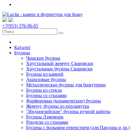
+7(953) 376-96-65
Каталог
Бусины
Чешские бусины
Хрустальный жемчуг Сваровски
Хрустальные бусины Сваровски
Бусины из камней
Акриловые бусины
Металлические бусины для бижутерии
Бусины из стекла
Бусины со стразами
Фарфоровые (керамические) бусины
Жемчуг, бусины из перламутра
"Индонезийские" бусины ручной работы
Бусины Лэмпворк
Рондели со стразами
Бусины с большим отверстием (для Пандора и др.)