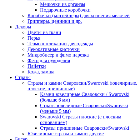
Мешочки из органзы
Подарочные коробочки
Коробочки (контейнеры) для хранения мелочей
Грипперы, ценники и др.
Декоры
Цветы из ткани
Перья
Термоаппликации для одежды
Декоративные кисточки
Микробисер и фимо нарезка
Фетр для рукоделия
Пайетки
Кожа, замша
Стразы
Стразы и камни Сваровски/Swarovski (ювелирные,
плоские, пришивные)
Камни ювелирные Сваровски / Swarovski
(больше 6 мм)
Стразы ювелирные Сваровски/Swarovski
(меньше 5 мм)
Swarovski Стразы плоские (с плоским
основанием)
Стразы пришивные Сваровски/Swarovski
Ювелирные стразы и камни другие
Бисер