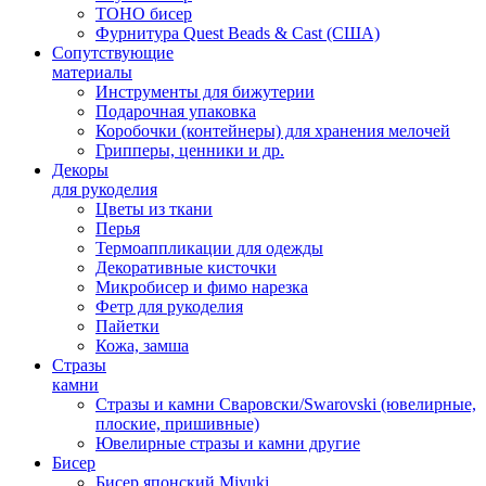
TOHO бисер
Фурнитура Quest Beads & Cast (США)
Сопутствующие
материалы
Инструменты для бижутерии
Подарочная упаковка
Коробочки (контейнеры) для хранения мелочей
Грипперы, ценники и др.
Декоры
для рукоделия
Цветы из ткани
Перья
Термоаппликации для одежды
Декоративные кисточки
Микробисер и фимо нарезка
Фетр для рукоделия
Пайетки
Кожа, замша
Стразы
камни
Стразы и камни Сваровски/Swarovski (ювелирные,
плоские, пришивные)
Ювелирные стразы и камни другие
Бисер
Бисер японский Miyuki