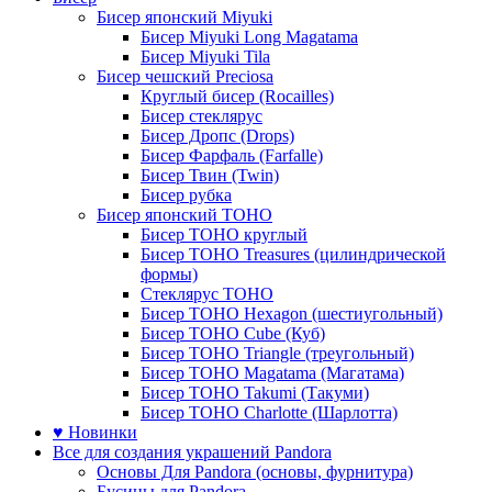
Бисер японский Miyuki
Бисер Miyuki Long Magatama
Бисер Miyuki Tila
Бисер чешский Preciosa
Круглый бисер (Rocailles)
Бисер стеклярус
Бисер Дропс (Drops)
Бисер Фарфаль (Farfalle)
Бисер Твин (Twin)
Бисер рубка
Бисер японский TOHO
Бисер TOHO круглый
Бисер TOHO Treasures (цилиндрической
формы)
Стеклярус TOHO
Бисер TOHO Hexagon (шестиугольный)
Бисер TOHO Cube (Куб)
Бисер TOHO Triangle (треугольный)
Бисер TOHO Magatama (Магатама)
Бисер TOHO Takumi (Такуми)
Бисер TOHO Charlotte (Шарлотта)
♥ Новинки
Все для создания украшений Pandora
Основы Для Pandora (основы, фурнитура)
Бусины для Pandora