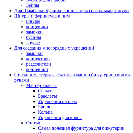
Бейлы
Для Шамбалы: Бусины, коннекторы со стразами, шнуры
Шнуры и фурнитура к ним
шнуры
концевики
замочки
бусины
другое
Для создания многорядных украшений
замочки
коннекторы
разделители
концевики
Статьи и мастер-классы по созданию бижутерии своими
руками
Мастер-классы
Серьги
Браслеты
Украшения на шею
Броши
Кольца
Украшения для волос
Статьи
Самая полезная фурнитура для бижутерии