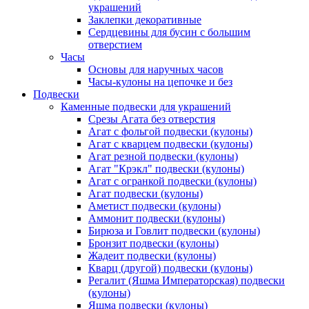
украшений
Заклепки декоративные
Сердцевины для бусин с большим
отверстием
Часы
Основы для наручных часов
Часы-кулоны на цепочке и без
Подвески
Каменные подвески для украшений
Срезы Агата без отверстия
Агат с фольгой подвески (кулоны)
Агат с кварцем подвески (кулоны)
Агат резной подвески (кулоны)
Агат "Крэкл" подвески (кулоны)
Агат с огранкой подвески (кулоны)
Агат подвески (кулоны)
Аметист подвески (кулоны)
Аммонит подвески (кулоны)
Бирюза и Говлит подвески (кулоны)
Бронзит подвески (кулоны)
Жадеит подвески (кулоны)
Кварц (другой) подвески (кулоны)
Регалит (Яшма Императорская) подвески
(кулоны)
Яшма подвески (кулоны)