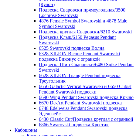
(Кулон)
Подвеска Сваровски прямоугольная/3500
Lochrose Swarovski
4876 Female Symbol Swarovski и 4878 Male
Symbol Swarovski
Подвеска круглая Сваровски/6210 Swarovski
Подвеска Клык/6150 Pegasus Pendant
Swarovski
6525 Swarovski подвеска Волна
6328 XILION Bicone Pendant Swarovski
подвеска Биконус c огранкой
Подвеска Шип Сваровски/6480 Spike Pendant
Swarovski
6628 XILION Triangle Pendant подвеска
Треугольник
6656 Galactic Vertical Swarovski и 6650 Cubist
Pendant Swarovski подвески
6690 Wing Pendant Swarovski подвеска Крыло
6670 De-Art Pendant Swarovski подвеска
6748 Edelweiss Pendant Swarovski подвеска
Эдельвейс
6430 Classic Cut/Подвеска круглая с огранкой
6866 Swarovski подвеска Крестик
Кабошоны
Камеи для украшений