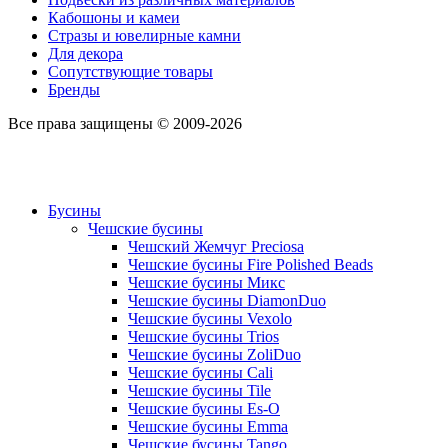
Кабошоны и камеи
Стразы и ювелирные камни
Для декора
Сопутствующие товары
Бренды
Все права защищены © 2009-2026
Бусины
Чешские бусины
Чешский Жемчуг Preciosa
Чешские бусины Fire Polished Beads
Чешские бусины Микс
Чешские бусины DiamonDuo
Чешские бусины Vexolo
Чешские бусины Trios
Чешские бусины ZoliDuo
Чешские бусины Cali
Чешские бусины Tile
Чешские бусины Es-O
Чешские бусины Emma
Чешские бусины Tango