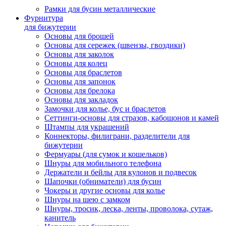
Рамки для бусин металлические
Фурнитура
для бижутерии
Основы для брошей
Основы для сережек (швензы, гвоздики)
Основы для заколок
Основы для колец
Основы для браслетов
Основы для запонок
Основы для брелока
Основы для закладок
Замочки для колье, бус и браслетов
Сеттинги-основы для стразов, кабошонов и камей
Штампы для украшений
Коннекторы, филиграни, разделители для
бижутерии
Фермуары (для сумок и кошельков)
Шнуры для мобильного телефона
Держатели и бейлы для кулонов и подвесок
Шапочки (обниматели) для бусин
Чокеры и другие основы для колье
Шнуры на шею с замком
Шнуры, тросик, леска, ленты, проволока, сутаж,
канитель