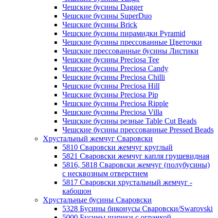
Чешские бусины Dagger
Чешские бусины SuperDuo
Чешские бусины Brick
Чешские бусины пирамидки Pyramid
Чешские бусины прессованные Цветочки
Чешские прессованные бусины Листики
Чешские бусины Preciosa Tee
Чешские бусины Preciosa Candy
Чешские бусины Preciosa Chilli
Чешские бусины Preciosa Hill
Чешские бусины Preciosa Pip
Чешские бусины Preciosa Ripple
Чешские бусины Preciosa Villa
Чешские бусины резные Table Cut Beads
Чешские бусины прессованные Pressed Beads
Хрустальный жемчуг Сваровски
5810 Сваровски жемчуг круглый
5821 Сваровски жемчуг капля грушевидная
5816, 5818 Сваровски жемчуг (полубусины)
с несквозным отверстием
5817 Сваровски хрустальный жемчуг -
кабошон
Хрустальные бусины Сваровски
5328 Бусины биконусы Сваровски/Swarovski
5000 Бусины шарики с огранкой