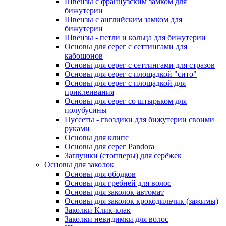
Швензы с французским замком для
бижутерии
Швензы с английским замком для
бижутерии
Швензы - петли и кольца для бижутерии
Основы для серег с сеттингами для
кабошонов
Основы для серег с сеттингами для стразов
Основы для серег с площадкой "сито"
Основы для серег с площадкой для
приклеивания
Основы для серег со штырьком для
полубусины
Пуссеты - гвоздики для бижутерии своими
руками
Основы для клипс
Основы для серег Pandora
Заглушки (стопперы) для серёжек
Основы для заколок
Основы для ободков
Основы для гребней для волос
Основы для заколок-автомат
Основы для заколок крокодильчик (зажимы)
Заколки Клик-клак
Заколки невидимки для волос