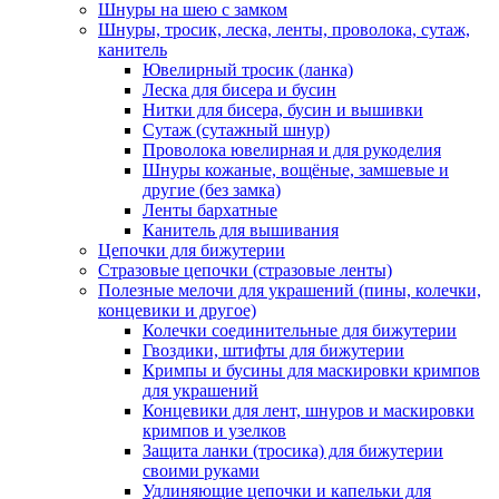
Шнуры на шею с замком
Шнуры, тросик, леска, ленты, проволока, сутаж,
канитель
Ювелирный тросик (ланка)
Леска для бисера и бусин
Нитки для бисера, бусин и вышивки
Сутаж (сутажный шнур)
Проволока ювелирная и для рукоделия
Шнуры кожаные, вощёные, замшевые и
другие (без замка)
Ленты бархатные
Канитель для вышивания
Цепочки для бижутерии
Стразовые цепочки (стразовые ленты)
Полезные мелочи для украшений (пины, колечки,
концевики и другое)
Колечки соединительные для бижутерии
Гвоздики, штифты для бижутерии
Кримпы и бусины для маскировки кримпов
для украшений
Концевики для лент, шнуров и маскировки
кримпов и узелков
Защита ланки (тросика) для бижутерии
своими руками
Удлиняющие цепочки и капельки для