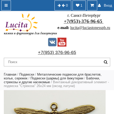
0
1
Вход
г. Санкт-Петербург
+7(953)-376-96-65
e-mail:
lucita@luciastonesspb.ru
+7(953) 376-96-65
Главная
/
Подвески
/
Металлические подвески для браслетов,
колье, сережек
/
Подвески (шармы) для бижутерии
/
Бабочки,
стрекозы и другие насекомые
/ Винтажный декоративный элемент -
подвеска "Стрекоза" 26х24 мм (оксид латуни)