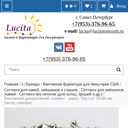
0
1
Вход
г. Санкт-Петербург
+7(953)-376-96-65
e-mail:
lucita@luciastonesspb.ru
+7(953) 376-96-65
Главная
/
👉Бренды
/
Винтажная фурнитура для бижутерии США
/
Сеттинги для камей, кабошонов и стразов
/
Сеттинги для кабошонов
/камей
/
Сеттинги без петелек (для колец, брошей и др.)
/
Винтажный декоративный элемент - рамка "Листья" 37х34 мм
(оксид серебра)