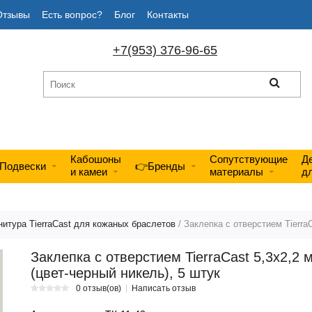
Отзывы
Есть вопрос?
Блог
Контакты
+7(953) 376-96-65
Кабошоны
Сопутствующие
Д
Подвески
👉Бренды
и камеи
материалы
д
итура TierraCast для кожаных браслетов
/ Заклепка с отверстием TierraC
Заклепка с отверстием TierraCast 5,3х2,2 
(цвет-черный никель), 5 штук
0 отзыв(ов)
Написать отзыв