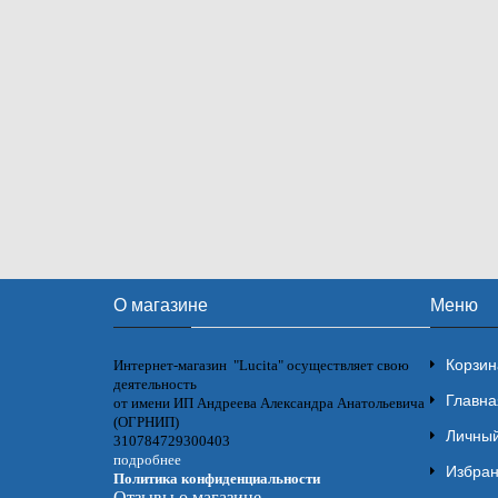
О магазине
Меню
Корзин
Интернет-магазин "Lucita" осуществляет свою
деятельность
Главна
от имени ИП Андреева Александра Анатольевича
(ОГРНИП)
Личный
310784729300403
подробнее
Избра
Политика конфиденциальности
Отзывы о магазине