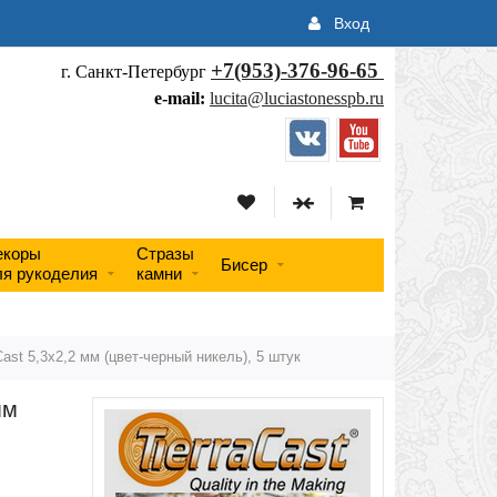
Вход
+7(953)-376-96-65
г. Санкт-Петербург
e-mail:
lucita@luciastonesspb.ru
екоры
Стразы
Бисер
ля рукоделия
камни
ast 5,3х2,2 мм (цвет-черный никель), 5 штук
мм