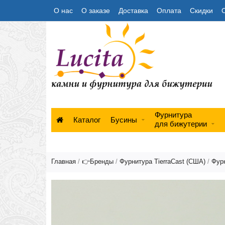
О нас
О заказе
Доставка
Оплата
Скидки
Фурнитура
Каталог
Бусины
для бижутерии
Главная
/
👉Бренды
/
Фурнитура TierraCast (США)
/
Фурн