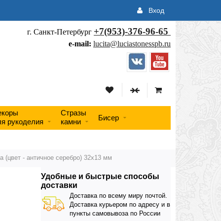
Вход
+7(953)-376-96-65
г. Санкт-Петербург
e-mail:
lucita@luciastonesspb.ru
екоры
Стразы
Бисер
ля рукоделия
камни
а (цвет - античное серебро) 32х13 мм
Удобные и быстрые способы
доставки
Доставка по всему миру почтой.
Доставка курьером по адресу и в
пункты самовывоза по России