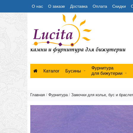
О нас
О заказе
Доставка
Оплата
Скидки
Фурнитура
Каталог
Бусины
для бижутерии
Главная
/
Фурнитура
/
Замочки для колье, бус и брасле