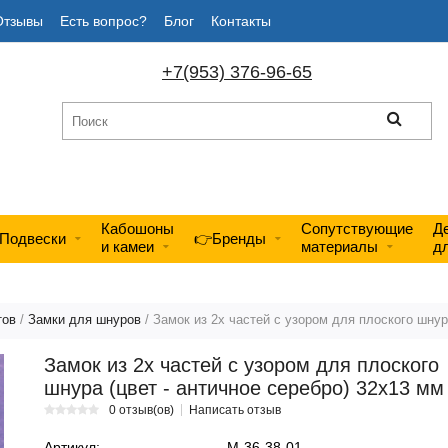
Отзывы
Есть вопрос?
Блог
Контакты
+7(953) 376-96-65
Кабошоны
Сопутствующие
Д
Подвески
👉Бренды
и камеи
материалы
д
тов
/
Замки для шнуров
/ Замок из 2х частей с узором для плоского шнур
Замок из 2х частей с узором для плоского
шнура (цвет - античное серебро) 32х13 мм
0 отзыв(ов)
Написать отзыв
Артикул:
М-36-38-01