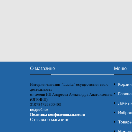
О магазине
Меню
Корзин
Интернет-магазин "Lucita" осуществляет свою
деятельность
Главна
от имени ИП Андреева Александра Анатольевича
(ОГРНИП)
Личный
310784729300403
подробнее
Избра
Политика конфиденциальности
Отзывы о магазине
Товары
Мастер