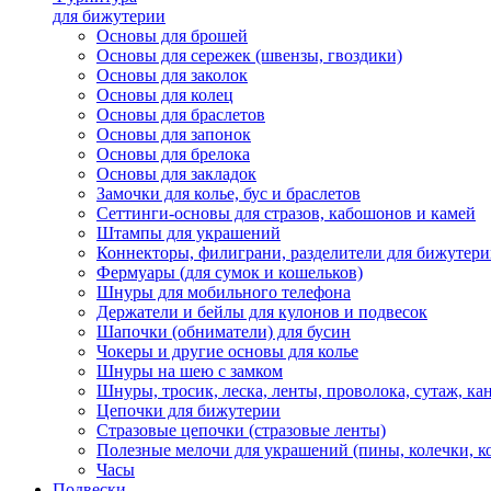
для бижутерии
Основы для брошей
Основы для сережек (швензы, гвоздики)
Основы для заколок
Основы для колец
Основы для браслетов
Основы для запонок
Основы для брелока
Основы для закладок
Замочки для колье, бус и браслетов
Сеттинги-основы для стразов, кабошонов и камей
Штампы для украшений
Коннекторы, филиграни, разделители для бижутер
Фермуары (для сумок и кошельков)
Шнуры для мобильного телефона
Держатели и бейлы для кулонов и подвесок
Шапочки (обниматели) для бусин
Чокеры и другие основы для колье
Шнуры на шею с замком
Шнуры, тросик, леска, ленты, проволока, сутаж, ка
Цепочки для бижутерии
Стразовые цепочки (стразовые ленты)
Полезные мелочи для украшений (пины, колечки, к
Часы
Подвески