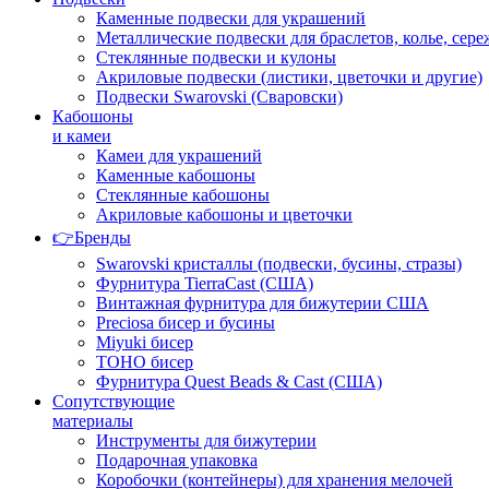
Каменные подвески для украшений
Металлические подвески для браслетов, колье, сере
Стеклянные подвески и кулоны
Акриловые подвески (листики, цветочки и другие)
Подвески Swarovski (Сваровски)
Кабошоны
и камеи
Камеи для украшений
Каменные кабошоны
Стеклянные кабошоны
Акриловые кабошоны и цветочки
👉Бренды
Swarovski кристаллы (подвески, бусины, стразы)
Фурнитура TierraCast (США)
Винтажная фурнитура для бижутерии США
Preciosa бисер и бусины
Miyuki бисер
TOHO бисер
Фурнитура Quest Beads & Cast (США)
Сопутствующие
материалы
Инструменты для бижутерии
Подарочная упаковка
Коробочки (контейнеры) для хранения мелочей