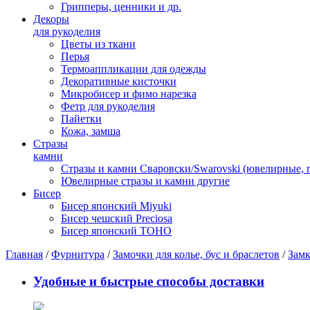
Грипперы, ценники и др.
Декоры
для рукоделия
Цветы из ткани
Перья
Термоаппликации для одежды
Декоративные кисточки
Микробисер и фимо нарезка
Фетр для рукоделия
Пайетки
Кожа, замша
Стразы
камни
Стразы и камни Сваровски/Swarovski (ювелирные,
Ювелирные стразы и камни другие
Бисер
Бисер японский Miyuki
Бисер чешский Preciosa
Бисер японский TOHO
Главная
/
Фурнитура
/
Замочки для колье, бус и браслетов
/
Замк
Удобные и быстрые способы доставки