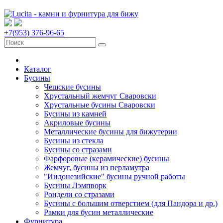
+7(953) 376-96-65
Каталог
Бусины
Чешские бусины
Хрустальный жемчуг Сваровски
Хрустальные бусины Сваровски
Бусины из камней
Акриловые бусины
Металлические бусины для бижутерии
Бусины из стекла
Бусины со стразами
Фарфоровые (керамические) бусины
Жемчуг, бусины из перламутра
"Индонезийские" бусины ручной работы
Бусины Лэмпворк
Рондели со стразами
Бусины с большим отверстием (для Пандора и др.)
Рамки для бусин металлические
Фурнитура