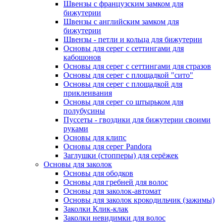
Швензы с французским замком для
бижутерии
Швензы с английским замком для
бижутерии
Швензы - петли и кольца для бижутерии
Основы для серег с сеттингами для
кабошонов
Основы для серег с сеттингами для стразов
Основы для серег с площадкой "сито"
Основы для серег с площадкой для
приклеивания
Основы для серег со штырьком для
полубусины
Пуссеты - гвоздики для бижутерии своими
руками
Основы для клипс
Основы для серег Pandora
Заглушки (стопперы) для серёжек
Основы для заколок
Основы для ободков
Основы для гребней для волос
Основы для заколок-автомат
Основы для заколок крокодильчик (зажимы)
Заколки Клик-клак
Заколки невидимки для волос