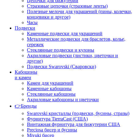
Цепочки для бижутерии
Стразовые цепочки (стразовые ленты)
Полезные мелочи для украшений (пины, колечки,
концевики и другое)
Часы
Подвески
Каменные подвески для украшений
Металлические подвески для браслетов, колье,
сережек
Стеклянные подвески и кулоны
Акриловые подвески (листики, цветочки и
другие)
Подвески Swarovski (Сваровски)
Кабошоны
и камеи
Камеи для украшений
Каменные кабошоны
Стеклянные кабошоны
Акриловые кабошоны и цветочки
👉Бренды
Swarovski кристаллы (подвески, бусины, стразы)
Фурнитура TierraCast (США)
Винтажная фурнитура для бижутерии США
Preciosa бисер и бусины
Miyuki бисер