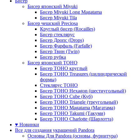
Бисер
Бисер японский Miyuki
Бисер Miyuki Long Magatama
Бисер Miyuki Tila
Бисер чешский Preciosa
Круглый бисер (Rocailles)
Бисер стеклярус
Бисер Дропс (Drops)
Бисер Фарфаль (Farfalle)
Бисер Твин (Twin)
Бисер рубка
Бисер японский TOHO
Бисер TOHO круглый
Бисер TOHO Treasures (цилиндрической
формы)
Стеклярус TOHO
Бисер TOHO Hexagon (шестиугольный)
Бисер TOHO Cube (Куб)
Бисер TOHO Triangle (треугольный)
Бисер TOHO Magatama (Магатама)
Бисер TOHO Takumi (Такуми)
Бисер TOHO Charlotte (Шарлотта)
♥ Новинки
Все для создания украшений Pandora
Основы Для Pandora (основы, фурнитура)