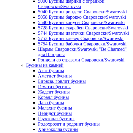
5000 Бусины шарики с огранкой
Сваровски/Swarovski
5040 Бусины рондели Сваровски/Swarovski
5058 Бусины барокко Сваровски/Swarovski
5540 Бусины конусы Сваровски/Swarovski
5728 Бусины скарабеи Сваровски/Swarovski
5744 Бусины цветочки Сваровски/Swarovski
5752 Бусины клевер Сваровски/Swarovski
5754 Бусины бабочки Сваровски/Swarovski
Шармы Сваровски/Swarovski "Be Charmed"
для Пандоры
Рондели со стразами Сваровски/Swarovski
Бусины из камней
Агат бусины
Аметист бусины
Бирюза, говлит бусины
Гематит бусины
Жадеит бусины
Коралл бусины
Лава бусины
Малахит бусины
Перидот бусины
Раухтопаз бусины
Родохрозит и родонит бусины
Хризоколла бусины