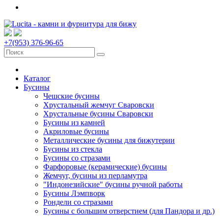
+7(953) 376-96-65
Каталог
Бусины
Чешские бусины
Хрустальный жемчуг Сваровски
Хрустальные бусины Сваровски
Бусины из камней
Акриловые бусины
Металлические бусины для бижутерии
Бусины из стекла
Бусины со стразами
Фарфоровые (керамические) бусины
Жемчуг, бусины из перламутра
"Индонезийские" бусины ручной работы
Бусины Лэмпворк
Рондели со стразами
Бусины с большим отверстием (для Пандора и др.)