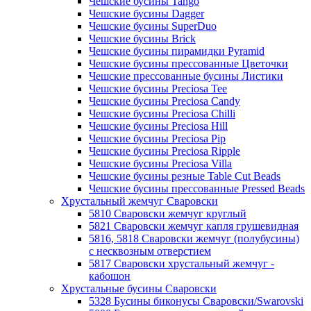
Чешские бусины Tango
Чешские бусины Dagger
Чешские бусины SuperDuo
Чешские бусины Brick
Чешские бусины пирамидки Pyramid
Чешские бусины прессованные Цветочки
Чешские прессованные бусины Листики
Чешские бусины Preciosa Tee
Чешские бусины Preciosa Candy
Чешские бусины Preciosa Chilli
Чешские бусины Preciosa Hill
Чешские бусины Preciosa Pip
Чешские бусины Preciosa Ripple
Чешские бусины Preciosa Villa
Чешские бусины резные Table Cut Beads
Чешские бусины прессованные Pressed Beads
Хрустальный жемчуг Сваровски
5810 Сваровски жемчуг круглый
5821 Сваровски жемчуг капля грушевидная
5816, 5818 Сваровски жемчуг (полубусины)
с несквозным отверстием
5817 Сваровски хрустальный жемчуг -
кабошон
Хрустальные бусины Сваровски
5328 Бусины биконусы Сваровски/Swarovski