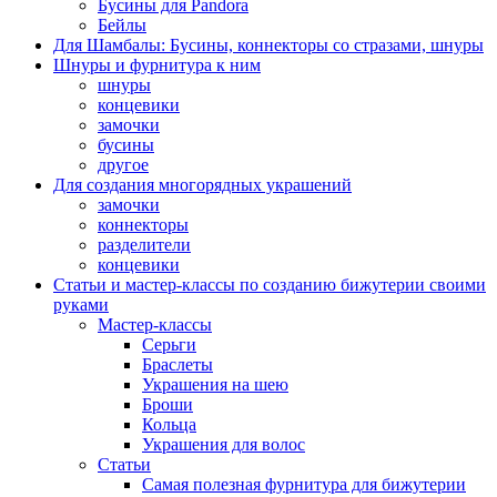
Бусины для Pandora
Бейлы
Для Шамбалы: Бусины, коннекторы со стразами, шнуры
Шнуры и фурнитура к ним
шнуры
концевики
замочки
бусины
другое
Для создания многорядных украшений
замочки
коннекторы
разделители
концевики
Статьи и мастер-классы по созданию бижутерии своими
руками
Мастер-классы
Серьги
Браслеты
Украшения на шею
Броши
Кольца
Украшения для волос
Статьи
Самая полезная фурнитура для бижутерии