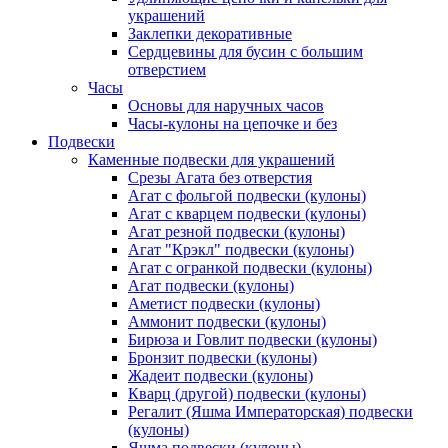
украшений
Заклепки декоративные
Сердцевины для бусин с большим
отверстием
Часы
Основы для наручных часов
Часы-кулоны на цепочке и без
Подвески
Каменные подвески для украшений
Срезы Агата без отверстия
Агат с фольгой подвески (кулоны)
Агат с кварцем подвески (кулоны)
Агат резной подвески (кулоны)
Агат "Крэкл" подвески (кулоны)
Агат с огранкой подвески (кулоны)
Агат подвески (кулоны)
Аметист подвески (кулоны)
Аммонит подвески (кулоны)
Бирюза и Говлит подвески (кулоны)
Бронзит подвески (кулоны)
Жадеит подвески (кулоны)
Кварц (другой) подвески (кулоны)
Регалит (Яшма Императорская) подвески
(кулоны)
Яшма подвески (кулоны)