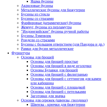
Яшма бусины
Акриловые бусины
Металлические бусины для бижутерии
Бусины из стекла
Бусины со стразами
Фарфоровые (керамические) бусины
Жемчуг, бусины из перламутра
"Индонезийские" бусины ручной работы
Бусины Лэмпворк
Рондели со стразами
Бусины с большим отверстием (для Пандора и др.)
Рамки для бусин металлические
Фурнитура
Основы для брошей
Основы для брошей простые
Основы для брошей в виде иголочки
Основы Булавки для брошей
Основы для брошей с филигранью
Основы для брошей с сеттингом для камеи
или кабошона
Основы для брошей с площадкой
Основы для брошей с петельками
Заготовки для значка
Основы для сережек (швензы, гвоздики)
Швензы - крючки для бижутерии