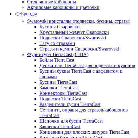
Стеклянные кабошоны
Акриловые кабошоны и цветочки
👉Бренды
Swarovski кристаллы (подвески, бусины, стразы)
Бусины Сваровски
Хрустальный жемчуг Сваровски
Подвески Сваровски/Swarovski
Тату со стразами
Стразы и камни Сваровски/Swarovski
Фурнитура TierraCast (США)
Бейлы TierraCast
Держатели TierraCast для подвесок и кулонов
Бусины буквы TierraCast с алфавитом и
словами
Бусины TierraCast
Замочки TierraCast
Коннекторы TierraCast
Подвески TierraCast
Разделители бусин TierraCast
Сеттинги, оправы для стразов/кабошонов
TierraCast
Шапочки для бусин TierraCast
Заклепки TierraCast
Концевики для плоских шнуров TierraCast
Кожа для браслетов TierraCast