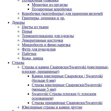
Подарочная упаковка
Мешочки из органзы
Подарочные коробочки
Коробочки (контейнеры) для хранения мелочей
Грипперы, ценники и др.
Декоры
Цветы из ткани
Перья
Термоаппликации для одежды
Декоративные кисточки
Микробисер и фимо нарезка
Фетр для рукоделия
Пайетки
Кожа, замша
Стразы
Стразы и камни Сваровски/Swarovski (ювелирные,
плоские, пришивные)
Камни ювелирные Сваровски / Swarovski
(больше 6 мм)
Стразы ювелирные Сваровски/Swarovski
(меньше 5 мм)
Swarovski Стразы плоские (с плоским
основанием)
Стразы пришивные Сваровски/Swarovski
Ювелирные стразы и камни другие