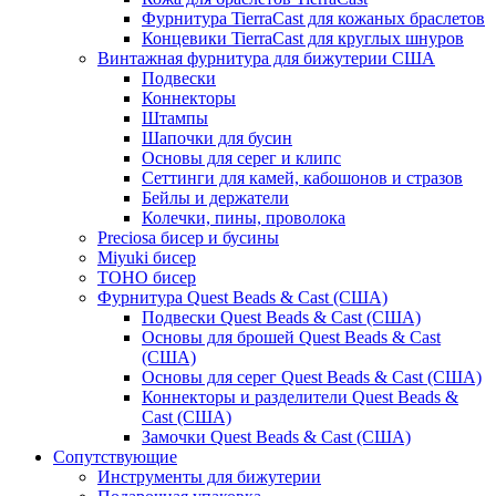
Фурнитура TierraCast для кожаных браслетов
Концевики TierraCast для круглых шнуров
Винтажная фурнитура для бижутерии США
Подвески
Коннекторы
Штампы
Шапочки для бусин
Основы для серег и клипс
Сеттинги для камей, кабошонов и стразов
Бейлы и держатели
Колечки, пины, проволока
Preciosa бисер и бусины
Miyuki бисер
TOHO бисер
Фурнитура Quest Beads & Cast (США)
Подвески Quest Beads & Cast (США)
Основы для брошей Quest Beads & Cast
(США)
Основы для серег Quest Beads & Cast (США)
Коннекторы и разделители Quest Beads &
Cast (США)
Замочки Quest Beads & Cast (США)
Сопутствующие
Инструменты для бижутерии