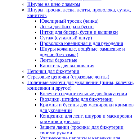
Шнуры на шею с замком
Шнуры, тросик, леска, ленты, проволока, сутаж,
канитель
Ювелирный тросик (ланка)
Леска для бисера и бусин
Нитки для бисера, бусин и вышивки
Сутаж (сутажный шнур)
Проволока ювелирная и для рукоделия
Шнуры кожаные, вощёные, замшевые и
другие (без замка)
Ленты бархатные
Канитель для вышивания
Цепочки для бижутерии
Стразовые цепочки (стразовые ленты)
Полезные мелочи для украшений (пины, колечки,
концевики и другое)
Колечки соединительные для бижутерии
Гвоздики, штифты для бижутерии
Кримпы и бусины для маскировки кримпов
для украшений
Концевики для лент, шнуров и маскировки
кримпов и узелков
Защита ланки (тросика) для бижутерии
своими руками
Удлиняющие цепочки и капельки для