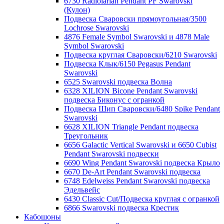
6730 Radiolarian Pendant PF Swarovski
(Кулон)
Подвеска Сваровски прямоугольная/3500
Lochrose Swarovski
4876 Female Symbol Swarovski и 4878 Male
Symbol Swarovski
Подвеска круглая Сваровски/6210 Swarovski
Подвеска Клык/6150 Pegasus Pendant
Swarovski
6525 Swarovski подвеска Волна
6328 XILION Bicone Pendant Swarovski
подвеска Биконус c огранкой
Подвеска Шип Сваровски/6480 Spike Pendant
Swarovski
6628 XILION Triangle Pendant подвеска
Треугольник
6656 Galactic Vertical Swarovski и 6650 Cubist
Pendant Swarovski подвески
6690 Wing Pendant Swarovski подвеска Крыло
6670 De-Art Pendant Swarovski подвеска
6748 Edelweiss Pendant Swarovski подвеска
Эдельвейс
6430 Classic Cut/Подвеска круглая с огранкой
6866 Swarovski подвеска Крестик
Кабошоны