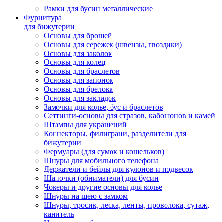
Рамки для бусин металлические
Фурнитура
для бижутерии
Основы для брошей
Основы для сережек (швензы, гвоздики)
Основы для заколок
Основы для колец
Основы для браслетов
Основы для запонок
Основы для брелока
Основы для закладок
Замочки для колье, бус и браслетов
Сеттинги-основы для стразов, кабошонов и камей
Штампы для украшений
Коннекторы, филиграни, разделители для
бижутерии
Фермуары (для сумок и кошельков)
Шнуры для мобильного телефона
Держатели и бейлы для кулонов и подвесок
Шапочки (обниматели) для бусин
Чокеры и другие основы для колье
Шнуры на шею с замком
Шнуры, тросик, леска, ленты, проволока, сутаж,
канитель