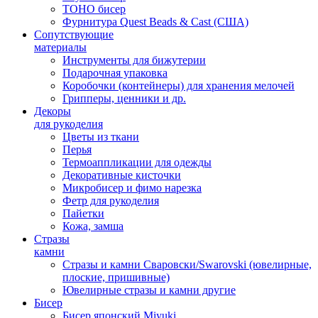
TOHO бисер
Фурнитура Quest Beads & Cast (США)
Сопутствующие
материалы
Инструменты для бижутерии
Подарочная упаковка
Коробочки (контейнеры) для хранения мелочей
Грипперы, ценники и др.
Декоры
для рукоделия
Цветы из ткани
Перья
Термоаппликации для одежды
Декоративные кисточки
Микробисер и фимо нарезка
Фетр для рукоделия
Пайетки
Кожа, замша
Стразы
камни
Стразы и камни Сваровски/Swarovski (ювелирные,
плоские, пришивные)
Ювелирные стразы и камни другие
Бисер
Бисер японский Miyuki