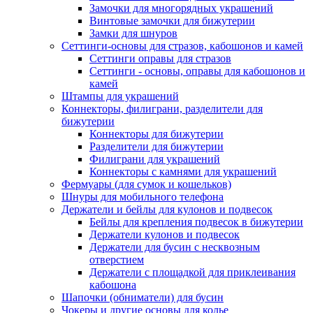
Замочки для многорядных украшений
Винтовые замочки для бижутерии
Замки для шнуров
Сеттинги-основы для стразов, кабошонов и камей
Сеттинги оправы для стразов
Сеттинги - основы, оправы для кабошонов и
камей
Штампы для украшений
Коннекторы, филиграни, разделители для
бижутерии
Коннекторы для бижутерии
Разделители для бижутерии
Филиграни для украшений
Коннекторы с камнями для украшений
Фермуары (для сумок и кошельков)
Шнуры для мобильного телефона
Держатели и бейлы для кулонов и подвесок
Бейлы для крепления подвесок в бижутерии
Держатели кулонов и подвесок
Держатели для бусин с несквозным
отверстием
Держатели с площадкой для приклеивания
кабошона
Шапочки (обниматели) для бусин
Чокеры и другие основы для колье