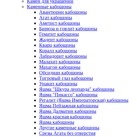
Камеи для украшений
Каменные кабошоны
Авантюрин кабошоны
Агат кабошоны
Аметист кабошоны
Бирюза и говлит кабошоны
Гематит кабошоны
Жадеит кабошоны
Кварц кабошоны
Коралл кабошоны
Лабрадорит кабошоны
Малахит кабошоны
Махагон кабошоны
Обсидиан кабошоны
Тигровый глаз кабошоны
Унакит кабошоны
Яшма "Шкура леопарда" кабошоны
Яшма "Пикассо" кабошоны
Регалит (Яшма Императорская) кабошоны
Яшма Пейзажная кабошоны
Яшма Далматин кабошоны
Яшма красная кабошоны
Яшма кабошоны
Другие каменные кабошоны
Срезы Агата без отверстия