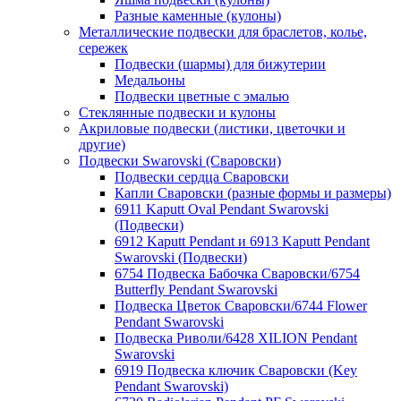
Разные каменные (кулоны)
Металлические подвески для браслетов, колье,
сережек
Подвески (шармы) для бижутерии
Медальоны
Подвески цветные с эмалью
Стеклянные подвески и кулоны
Акриловые подвески (листики, цветочки и
другие)
Подвески Swarovski (Сваровски)
Подвески сердца Сваровски
Капли Сваровски (разные формы и размеры)
6911 Kaputt Oval Pendant Swarovski
(Подвески)
6912 Kaputt Pendant и 6913 Kaputt Pendant
Swarovski (Подвески)
6754 Подвеска Бабочка Сваровски/6754
Butterfly Pendant Swarovski
Подвеска Цветок Сваровски/6744 Flower
Pendant Swarovski
Подвеска Риволи/6428 XILION Pendant
Swarovski
6919 Подвеска ключик Сваровски (Key
Pendant Swarovski)