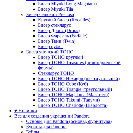
Бисер Miyuki Long Magatama
Бисер Miyuki Tila
Бисер чешский Preciosa
Круглый бисер (Rocailles)
Бисер стеклярус
Бисер Дропс (Drops)
Бисер Фарфаль (Farfalle)
Бисер Твин (Twin)
Бисер рубка
Бисер японский TOHO
Бисер TOHO круглый
Бисер TOHO Treasures (цилиндрической
формы)
Стеклярус TOHO
Бисер TOHO Hexagon (шестиугольный)
Бисер TOHO Cube (Куб)
Бисер TOHO Triangle (треугольный)
Бисер TOHO Magatama (Магатама)
Бисер TOHO Takumi (Такуми)
Бисер TOHO Charlotte (Шарлотта)
♥ Новинки
Все для создания украшений Pandora
Основы Для Pandora (основы, фурнитура)
Бусины для Pandora
Бейлы