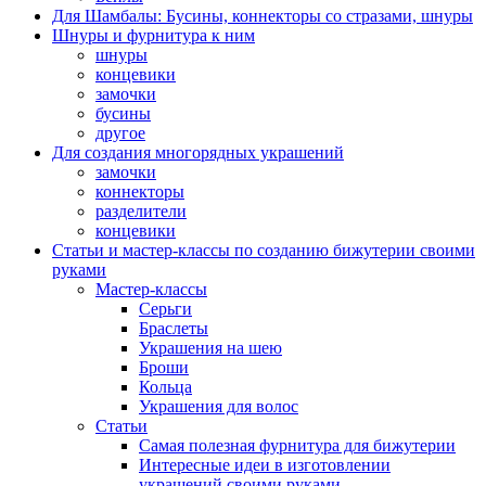
Для Шамбалы: Бусины, коннекторы со стразами, шнуры
Шнуры и фурнитура к ним
шнуры
концевики
замочки
бусины
другое
Для создания многорядных украшений
замочки
коннекторы
разделители
концевики
Статьи и мастер-классы по созданию бижутерии своими
руками
Мастер-классы
Серьги
Браслеты
Украшения на шею
Броши
Кольца
Украшения для волос
Статьи
Самая полезная фурнитура для бижутерии
Интересные идеи в изготовлении
украшений своими руками