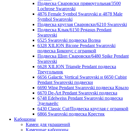
Подвеска Сваровски прямоугольная/3500
Lochrose Swarovski
4876 Female Symbol Swarovski и 4878 Male
Symbol Swarovski
Подвеска круглая Сваровски/6210 Swarovski
Подвеска Клык/6150 Pegasus Pendant
Swarovski
6525 Swarovski подвеска Волна
6328 XILION Bicone Pendant Swarovski
подвеска Биконус c огранкой
Подвеска Шип Сваровски/6480 Spike Pendant
Swarovski
6628 XILION Triangle Pendant подвеска
Треугольник
6656 Galactic Vertical Swarovski и 6650 Cubist
Pendant Swarovski подвески
6690 Wing Pendant Swarovski подвеска Крыло
6670 De-Art Pendant Swarovski подвеска
6748 Edelweiss Pendant Swarovski подвеска
Эдельвейс
6430 Classic Cut/Подвеска круглая с огранкой
6866 Swarovski подвеска Крестик
Кабошоны
Камеи для украшений
Каменные кабошоны