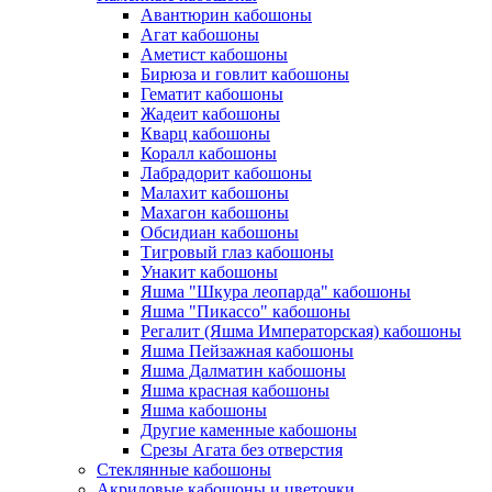
Авантюрин кабошоны
Агат кабошоны
Аметист кабошоны
Бирюза и говлит кабошоны
Гематит кабошоны
Жадеит кабошоны
Кварц кабошоны
Коралл кабошоны
Лабрадорит кабошоны
Малахит кабошоны
Махагон кабошоны
Обсидиан кабошоны
Тигровый глаз кабошоны
Унакит кабошоны
Яшма "Шкура леопарда" кабошоны
Яшма "Пикассо" кабошоны
Регалит (Яшма Императорская) кабошоны
Яшма Пейзажная кабошоны
Яшма Далматин кабошоны
Яшма красная кабошоны
Яшма кабошоны
Другие каменные кабошоны
Срезы Агата без отверстия
Стеклянные кабошоны
Акриловые кабошоны и цветочки