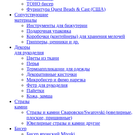
TOHO бисер
Фурнитура Quest Beads & Cast (США)
Сопутствующие
материалы
Инструменты для бижутерии
Подарочная упаковка
Коробочки (контейнеры) для хранения мелочей
Грипперы, ценники и др.
Декоры
для рукоделия
Цветы из ткани
Перья
Термоаппликации для одежды
Декоративные кисточки
Микробисер и фимо нарезка
Фетр для рукоделия
Пайетки
Кожа, замша
Стразы
камни
Стразы и камни Сваровски/Swarovski (ювелирные,
плоские, пришивные)
Ювелирные стразы и камни другие
Бисер
Бисер японский Miyuki