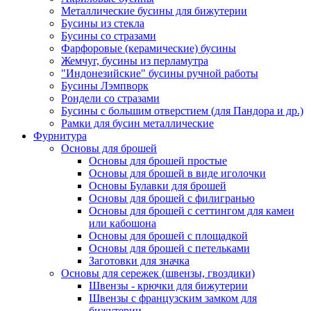
Металлические бусины для бижутерии
Бусины из стекла
Бусины со стразами
Фарфоровые (керамические) бусины
Жемчуг, бусины из перламутра
"Индонезийские" бусины ручной работы
Бусины Лэмпворк
Рондели со стразами
Бусины с большим отверстием (для Пандора и др.)
Рамки для бусин металлические
Фурнитура
Основы для брошей
Основы для брошей простые
Основы для брошей в виде иголочки
Основы Булавки для брошей
Основы для брошей с филигранью
Основы для брошей с сеттингом для камеи
или кабошона
Основы для брошей с площадкой
Основы для брошей с петельками
Заготовки для значка
Основы для сережек (швензы, гвоздики)
Швензы - крючки для бижутерии
Швензы с французским замком для
бижутерии