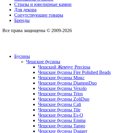
Стразы и ювелирные камни
Для декора
Сопутствующие товары
Бренды
Все права защищены © 2009-2026
Бусины
Чешские бусины
Чешский Жемчуг Preciosa
Чешские бусины Fire Polished Beads
Чешские бусины Микс
Чешские бусины DiamonDuo
Чешские бусины Vexolo
Чешские бусины Trios
Чешские бусины ZoliDuo
Чешские бусины Cali
Чешские бусины Tile
Чешские бусины Es-O
Чешские бусины Emma
Чешские бусины Tango
Чешские бусины Dagger