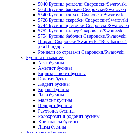
5040 Бусины рондели Сваровски/Swarovski
5058 Бусины барокко Сваровски/Swarovski
5540 Бусины конусы Сваровски/Swarovski
5728 Бусины скарабеи Сваровски/Swarovski
5744 Бусины цветочки Сваровски/Swarovski
5752 Бусины клевер Сваровски/Swarovski
5754 Бусины бабочки Сваровски/Swarovski
Шармы Сваровски/Swarovski "Be Charmed"
для Пандоры
Рондели со стразами Сваровски/Swarovski
Бусины из камней
Агат бусины
Аметист бусины
Бирюза, говлит бусины
Гематит бусины
Жадеит бусины
Коралл бусины
Лава бусины
Малахит бусины
Перидот бусины
Раухтопаз бусины
Родохрозит и родонит бусины
Хризоколла бусины
Яшма бусины
Акриловые бусины