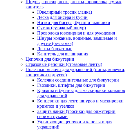
Шнуры, тросик, леска, ленты, проволока, сутаж,
канитель
Ювелирный тросик (ланка)
Леска для бисера и бусин
Нитки для бисера, бусин и вышивки
Сутаж (сутажный шнур)
Проволока ювелирная и для рукоделия
Шнуры кожаные, вощёные, замшевые и
другие (без замка)
Ленты бархатные
Канитель для вышивания
Цепочки для бижутерии
Стразовые цепочки (стразовые ленты)
Полезные мелочи для украшений (пины, колечки,
концевики и другое)
Колечки соединительные для бижутерии
Гвоздики, штифты для бижутерии
Кримпы и бусины для маскировки кримпов
для украшений
Концевики для лент, шнуров и маскировки
кримпов и узелков
Защита ланки (тросика) для бижутерии
своими руками
Удлиняющие цепочки и капельки для
украшений