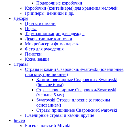
Подарочные коробочки
Коробочки (контейнеры) для хранения мелочей
Грипперы, ценники и др.
Декоры
Цветы из ткани
Перья
Термоаппликации для одежды
Декоративные кисточки
Микробисер и фимо нарезка
Фетр для рукоделия
Пайетки
Кожа, замша
Стразы
Стразы и камни Сваровски/Swarovski (ювелирные,
плоские, пришивные)
Камни ювелирные Сваровски / Swarovski
(больше 6 мм)
Стразы ювелирные Сваровски/Swarovski
(меньше 5 мм)
Swarovski Стразы плоские (с плоским
основанием)
Стразы пришивные Сваровски/Swarovski
Ювелирные стразы и камни другие
Бисер
Бисер японский Miyuki