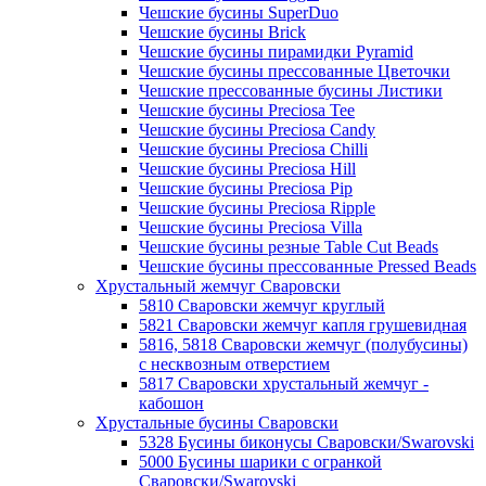
Чешские бусины SuperDuo
Чешские бусины Brick
Чешские бусины пирамидки Pyramid
Чешские бусины прессованные Цветочки
Чешские прессованные бусины Листики
Чешские бусины Preciosa Tee
Чешские бусины Preciosa Candy
Чешские бусины Preciosa Chilli
Чешские бусины Preciosa Hill
Чешские бусины Preciosa Pip
Чешские бусины Preciosa Ripple
Чешские бусины Preciosa Villa
Чешские бусины резные Table Cut Beads
Чешские бусины прессованные Pressed Beads
Хрустальный жемчуг Сваровски
5810 Сваровски жемчуг круглый
5821 Сваровски жемчуг капля грушевидная
5816, 5818 Сваровски жемчуг (полубусины)
с несквозным отверстием
5817 Сваровски хрустальный жемчуг -
кабошон
Хрустальные бусины Сваровски
5328 Бусины биконусы Сваровски/Swarovski
5000 Бусины шарики с огранкой
Сваровски/Swarovski