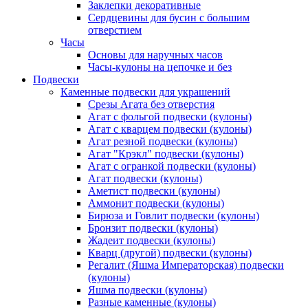
Заклепки декоративные
Сердцевины для бусин с большим
отверстием
Часы
Основы для наручных часов
Часы-кулоны на цепочке и без
Подвески
Каменные подвески для украшений
Срезы Агата без отверстия
Агат с фольгой подвески (кулоны)
Агат с кварцем подвески (кулоны)
Агат резной подвески (кулоны)
Агат "Крэкл" подвески (кулоны)
Агат с огранкой подвески (кулоны)
Агат подвески (кулоны)
Аметист подвески (кулоны)
Аммонит подвески (кулоны)
Бирюза и Говлит подвески (кулоны)
Бронзит подвески (кулоны)
Жадеит подвески (кулоны)
Кварц (другой) подвески (кулоны)
Регалит (Яшма Императорская) подвески
(кулоны)
Яшма подвески (кулоны)
Разные каменные (кулоны)