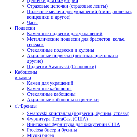
Цепочки для бижутерии
Стразовые цепочки (стразовые ленты)
Полезные мелочи для украшений (пины, колечки,
концевики и другое)
Часы
Подвески
Каменные подвески для украшений
Металлические подвески для браслетов, колье,
сережек
Стеклянные подвески и кулоны
Акриловые подвески (листики, цветочки и
другие)
Подвески Swarovski (Сваровски)
Кабошоны
и камеи
Камеи для украшений
Каменные кабошоны
Стеклянные кабошоны
Акриловые кабошоны и цветочки
👉Бренды
Swarovski кристаллы (подвески, бусины, стразы)
Фурнитура TierraCast (США)
Винтажная фурнитура для бижутерии США
Preciosa бисер и бусины
Miyuki бисер