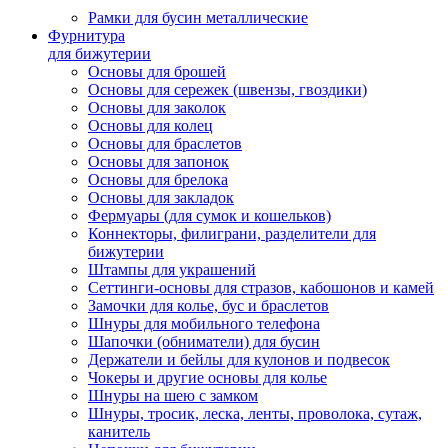
Рамки для бусин металлические
Фурнитура
для бижутерии
Основы для брошей
Основы для сережек (швензы, гвоздики)
Основы для заколок
Основы для колец
Основы для браслетов
Основы для запонок
Основы для брелока
Основы для закладок
Фермуары (для сумок и кошельков)
Коннекторы, филиграни, разделители для
бижутерии
Штампы для украшений
Сеттинги-основы для стразов, кабошонов и камей
Замочки для колье, бус и браслетов
Шнуры для мобильного телефона
Шапочки (обниматели) для бусин
Держатели и бейлы для кулонов и подвесок
Чокеры и другие основы для колье
Шнуры на шею с замком
Шнуры, тросик, леска, ленты, проволока, сутаж,
канитель