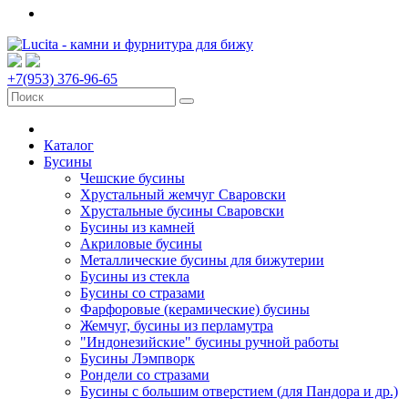
+7(953) 376-96-65
Каталог
Бусины
Чешские бусины
Хрустальный жемчуг Сваровски
Хрустальные бусины Сваровски
Бусины из камней
Акриловые бусины
Металлические бусины для бижутерии
Бусины из стекла
Бусины со стразами
Фарфоровые (керамические) бусины
Жемчуг, бусины из перламутра
"Индонезийские" бусины ручной работы
Бусины Лэмпворк
Рондели со стразами
Бусины с большим отверстием (для Пандора и др.)