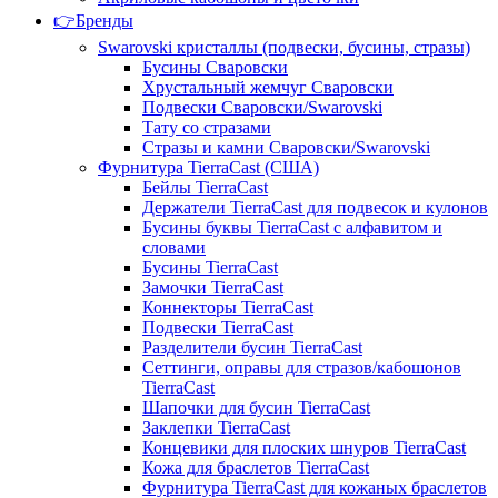
👉Бренды
Swarovski кристаллы (подвески, бусины, стразы)
Бусины Сваровски
Хрустальный жемчуг Сваровски
Подвески Сваровски/Swarovski
Тату со стразами
Стразы и камни Сваровски/Swarovski
Фурнитура TierraCast (США)
Бейлы TierraCast
Держатели TierraCast для подвесок и кулонов
Бусины буквы TierraCast с алфавитом и
словами
Бусины TierraCast
Замочки TierraCast
Коннекторы TierraCast
Подвески TierraCast
Разделители бусин TierraCast
Сеттинги, оправы для стразов/кабошонов
TierraCast
Шапочки для бусин TierraCast
Заклепки TierraCast
Концевики для плоских шнуров TierraCast
Кожа для браслетов TierraCast
Фурнитура TierraCast для кожаных браслетов