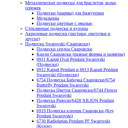
Металлические подвески для браслетов, колье,
сережек
Подвески (шармы) для бижутерии
Медальоны
Подвески цветные с эмалью
Стеклянные подвески и кулоны
Акриловые подвески (листики, цветочки и
другие)
Подвески Swarovski (Сваровски)
Подвески сердца Сваровски
Капли Сваровски (разные формы и размеры)
6911 Kaputt Oval Pendant Swarovski
(Подвески)
6912 Kaputt Pendant и 6913 Kaputt Pendant
Swarovski (Подвески)
6754 Подвеска Бабочка Сваровски/6754
Butterfly Pendant Swarovski
Подвеска Цветок Сваровски/6744 Flower
Pendant Swarovski
Подвеска Риволи/6428 XILION Pendant
Swarovski
6919 Подвеска ключик Сваровски (Key
Pendant Swarovski)
6730 Radiolarian Pendant PF Swarovski
(Кулон)