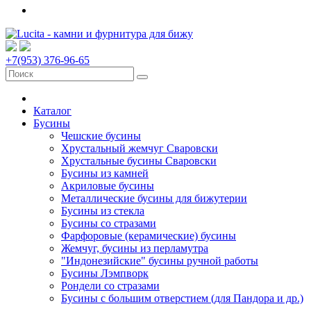
+7(953) 376-96-65
Каталог
Бусины
Чешские бусины
Хрустальный жемчуг Сваровски
Хрустальные бусины Сваровски
Бусины из камней
Акриловые бусины
Металлические бусины для бижутерии
Бусины из стекла
Бусины со стразами
Фарфоровые (керамические) бусины
Жемчуг, бусины из перламутра
"Индонезийские" бусины ручной работы
Бусины Лэмпворк
Рондели со стразами
Бусины с большим отверстием (для Пандора и др.)