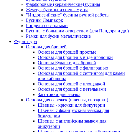
Фарфоровые (керамические) бусины
Жемчуг, бусины из перламутра
"Индонезийские" бусины ручной работы
Бусины Лэмпворк
Рондели со стразами
Бусины с большим отверстием (для Пандора и др.)
Рамки для бусин металлические
Фурнитура
Основы для брошей
Основы для брошей простые
Основы для брошей в виде иголочки
Основы Булавки для брошей
Основы для брошей с филигранью
Основы для брошей с сеттингом для камеи
или кабошона
Основы для брошей с площадкой
Основы для брошей с петельками
Заготовки для значка
Основы для сережек (швензы, гвоздики)
Швензы - крючки для бижутерии
Швензы с французским замком для
бижутерии
Швензы с английским замком для
бижутерии
Швензы - петли и кольца для бижутерии