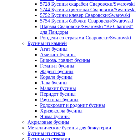
5728 Бусины скарабеи Сваровски/Swarovski
5744 Бусины цветочки Сваровски/Swarovski
5752 Бусины клевер Сваровски/Swarovski
5754 Бусины бабочки Сваровски/Swarovski
Шармы Сваровски/Swarovski "Be Charmed"
для Пандоры
Рондели со стразами Сваровски/Swarovski
Бусины из камней
Агат бусины
Аметист бусины
Бирюза, говлит бусины
Гематит бусины
Жадеит бусины
Коралл бусины
Лава бусины
Малахит бусины
Перидот бусины
Раухтопаз бусины
Родохрозит и родонит бусины
Хризоколла бусины
Яшма бусины
Акриловые бусины
Металлические бусины для бижутерии
Бусины из стекла
Бусины со стразами