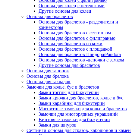
Основы для колец с филигранью
Основы для колец с петельками
Другие основы для колец
Основы для браслетов
Основы для браслетов - разделители и
коннекторы
Основы для браслетов с сеттингом
Основы для браслетов с филигранью
Основы для браслетов из кожи
Основы для браслетов с площадкой
Основы для браслетов Пандора/Pandora
Основы для браслетов -цепочки с замком
Другие основы для браслетов
Основы для запонок
Основы для брелока
Основы для закладок
Замочки для колье, бус и браслетов
Замки тогглы для бижутерии
Замки крючки для браслетов, колье и бус
Замки карабины для бижутерии
Магнитные замочки для колье и браслетов
Замочки для многорядных украшений
Винтовые замочки для бижутерии
Замки для шнуров
Сеттинги-основы для стразов, кабошонов и камей