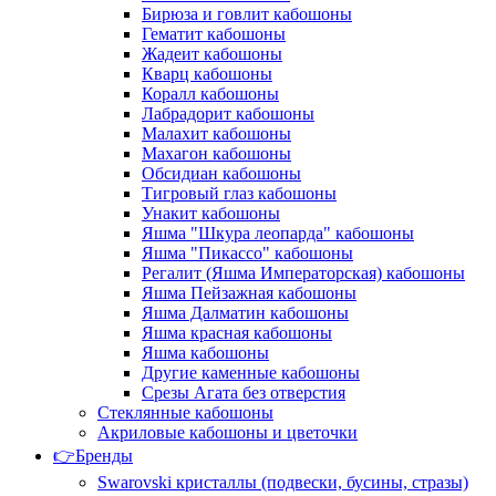
Бирюза и говлит кабошоны
Гематит кабошоны
Жадеит кабошоны
Кварц кабошоны
Коралл кабошоны
Лабрадорит кабошоны
Малахит кабошоны
Махагон кабошоны
Обсидиан кабошоны
Тигровый глаз кабошоны
Унакит кабошоны
Яшма "Шкура леопарда" кабошоны
Яшма "Пикассо" кабошоны
Регалит (Яшма Императорская) кабошоны
Яшма Пейзажная кабошоны
Яшма Далматин кабошоны
Яшма красная кабошоны
Яшма кабошоны
Другие каменные кабошоны
Срезы Агата без отверстия
Стеклянные кабошоны
Акриловые кабошоны и цветочки
👉Бренды
Swarovski кристаллы (подвески, бусины, стразы)