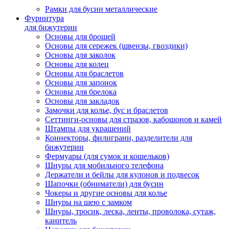
Рамки для бусин металлические
Фурнитура
для бижутерии
Основы для брошей
Основы для сережек (швензы, гвоздики)
Основы для заколок
Основы для колец
Основы для браслетов
Основы для запонок
Основы для брелока
Основы для закладок
Замочки для колье, бус и браслетов
Сеттинги-основы для стразов, кабошонов и камей
Штампы для украшений
Коннекторы, филиграни, разделители для
бижутерии
Фермуары (для сумок и кошельков)
Шнуры для мобильного телефона
Держатели и бейлы для кулонов и подвесок
Шапочки (обниматели) для бусин
Чокеры и другие основы для колье
Шнуры на шею с замком
Шнуры, тросик, леска, ленты, проволока, сутаж,
канитель