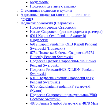
Медальоны
Подвески цветные с эмалью
Стеклянные подвески и кулоны
Акриловые подвески (листики, цветочки и
другие)
Подвески Swarovski (Сваровски)
Подвески сердца Сваровски
Капли Сваровски (разные формы и размеры)
6911 Kaputt Oval Pendant Swarovski
(Подвески)
6912 Kaputt Pendant и 6913 Kaputt Pendant
Swarovski (Подвески)
6754 Подвеска Бабочка Сваровски/6754
Butterfly Pendant Swarovski
Подвеска Цветок Сваровски/6744 Flower
Pendant Swarovski
Подвеска Риволи/6428 XILION Pendant
Swarovski
6919 Подвеска ключик Сваровски (Key
Pendant Swarovski)
6730 Radiolarian Pendant PF Swarovski
(Кулон)
Подвеска Сваровски прямоугольная/3500
Lochrose Swarovski
4876 Female Symbol Swarovski и 4878 Male