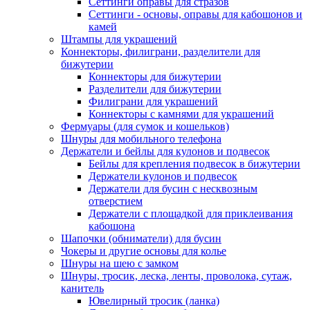
Сеттинги оправы для стразов
Сеттинги - основы, оправы для кабошонов и
камей
Штампы для украшений
Коннекторы, филиграни, разделители для
бижутерии
Коннекторы для бижутерии
Разделители для бижутерии
Филиграни для украшений
Коннекторы с камнями для украшений
Фермуары (для сумок и кошельков)
Шнуры для мобильного телефона
Держатели и бейлы для кулонов и подвесок
Бейлы для крепления подвесок в бижутерии
Держатели кулонов и подвесок
Держатели для бусин с несквозным
отверстием
Держатели с площадкой для приклеивания
кабошона
Шапочки (обниматели) для бусин
Чокеры и другие основы для колье
Шнуры на шею с замком
Шнуры, тросик, леска, ленты, проволока, сутаж,
канитель
Ювелирный тросик (ланка)