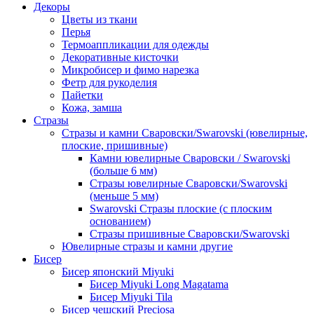
Декоры
Цветы из ткани
Перья
Термоаппликации для одежды
Декоративные кисточки
Микробисер и фимо нарезка
Фетр для рукоделия
Пайетки
Кожа, замша
Стразы
Стразы и камни Сваровски/Swarovski (ювелирные,
плоские, пришивные)
Камни ювелирные Сваровски / Swarovski
(больше 6 мм)
Стразы ювелирные Сваровски/Swarovski
(меньше 5 мм)
Swarovski Стразы плоские (с плоским
основанием)
Стразы пришивные Сваровски/Swarovski
Ювелирные стразы и камни другие
Бисер
Бисер японский Miyuki
Бисер Miyuki Long Magatama
Бисер Miyuki Tila
Бисер чешский Preciosa