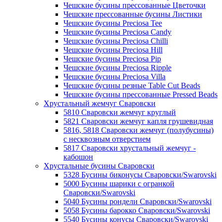
Чешские бусины прессованные Цветочки
Чешские прессованные бусины Листики
Чешские бусины Preciosa Tee
Чешские бусины Preciosa Candy
Чешские бусины Preciosa Chilli
Чешские бусины Preciosa Hill
Чешские бусины Preciosa Pip
Чешские бусины Preciosa Ripple
Чешские бусины Preciosa Villa
Чешские бусины резные Table Cut Beads
Чешские бусины прессованные Pressed Beads
Хрустальный жемчуг Сваровски
5810 Сваровски жемчуг круглый
5821 Сваровски жемчуг капля грушевидная
5816, 5818 Сваровски жемчуг (полубусины)
с несквозным отверстием
5817 Сваровски хрустальный жемчуг -
кабошон
Хрустальные бусины Сваровски
5328 Бусины биконусы Сваровски/Swarovski
5000 Бусины шарики с огранкой
Сваровски/Swarovski
5040 Бусины рондели Сваровски/Swarovski
5058 Бусины барокко Сваровски/Swarovski
5540 Бусины конусы Сваровски/Swarovski