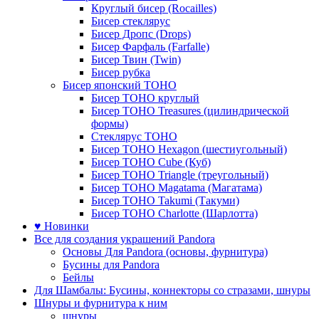
Круглый бисер (Rocailles)
Бисер стеклярус
Бисер Дропс (Drops)
Бисер Фарфаль (Farfalle)
Бисер Твин (Twin)
Бисер рубка
Бисер японский TOHO
Бисер TOHO круглый
Бисер TOHO Treasures (цилиндрической
формы)
Стеклярус TOHO
Бисер TOHO Hexagon (шестиугольный)
Бисер TOHO Cube (Куб)
Бисер TOHO Triangle (треугольный)
Бисер TOHO Magatama (Магатама)
Бисер TOHO Takumi (Такуми)
Бисер TOHO Charlotte (Шарлотта)
♥ Новинки
Все для создания украшений Pandora
Основы Для Pandora (основы, фурнитура)
Бусины для Pandora
Бейлы
Для Шамбалы: Бусины, коннекторы со стразами, шнуры
Шнуры и фурнитура к ним
шнуры