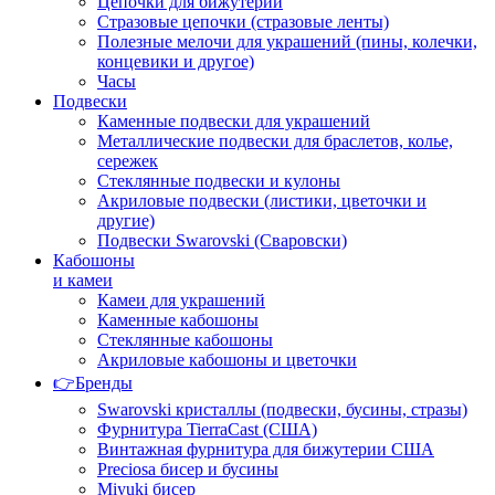
Цепочки для бижутерии
Стразовые цепочки (стразовые ленты)
Полезные мелочи для украшений (пины, колечки,
концевики и другое)
Часы
Подвески
Каменные подвески для украшений
Металлические подвески для браслетов, колье,
сережек
Стеклянные подвески и кулоны
Акриловые подвески (листики, цветочки и
другие)
Подвески Swarovski (Сваровски)
Кабошоны
и камеи
Камеи для украшений
Каменные кабошоны
Стеклянные кабошоны
Акриловые кабошоны и цветочки
👉Бренды
Swarovski кристаллы (подвески, бусины, стразы)
Фурнитура TierraCast (США)
Винтажная фурнитура для бижутерии США
Preciosa бисер и бусины
Miyuki бисер