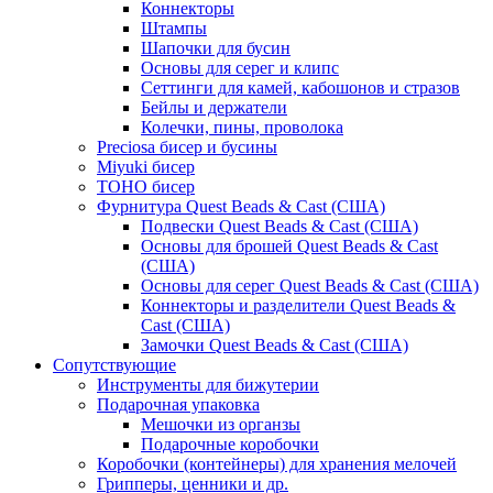
Коннекторы
Штампы
Шапочки для бусин
Основы для серег и клипс
Сеттинги для камей, кабошонов и стразов
Бейлы и держатели
Колечки, пины, проволока
Preciosa бисер и бусины
Miyuki бисер
TOHO бисер
Фурнитура Quest Beads & Cast (США)
Подвески Quest Beads & Cast (США)
Основы для брошей Quest Beads & Cast
(США)
Основы для серег Quest Beads & Cast (США)
Коннекторы и разделители Quest Beads &
Cast (США)
Замочки Quest Beads & Cast (США)
Сопутствующие
Инструменты для бижутерии
Подарочная упаковка
Мешочки из органзы
Подарочные коробочки
Коробочки (контейнеры) для хранения мелочей
Грипперы, ценники и др.