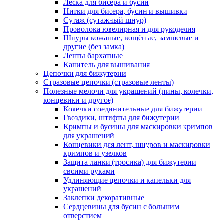
Леска для бисера и бусин
Нитки для бисера, бусин и вышивки
Сутаж (сутажный шнур)
Проволока ювелирная и для рукоделия
Шнуры кожаные, вощёные, замшевые и
другие (без замка)
Ленты бархатные
Канитель для вышивания
Цепочки для бижутерии
Стразовые цепочки (стразовые ленты)
Полезные мелочи для украшений (пины, колечки,
концевики и другое)
Колечки соединительные для бижутерии
Гвоздики, штифты для бижутерии
Кримпы и бусины для маскировки кримпов
для украшений
Концевики для лент, шнуров и маскировки
кримпов и узелков
Защита ланки (тросика) для бижутерии
своими руками
Удлиняющие цепочки и капельки для
украшений
Заклепки декоративные
Сердцевины для бусин с большим
отверстием