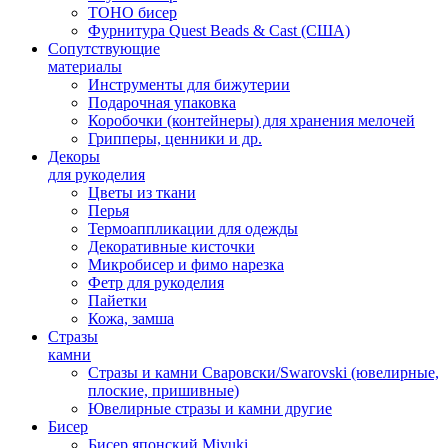
TOHO бисер
Фурнитура Quest Beads & Cast (США)
Сопутствующие
материалы
Инструменты для бижутерии
Подарочная упаковка
Коробочки (контейнеры) для хранения мелочей
Грипперы, ценники и др.
Декоры
для рукоделия
Цветы из ткани
Перья
Термоаппликации для одежды
Декоративные кисточки
Микробисер и фимо нарезка
Фетр для рукоделия
Пайетки
Кожа, замша
Стразы
камни
Стразы и камни Сваровски/Swarovski (ювелирные,
плоские, пришивные)
Ювелирные стразы и камни другие
Бисер
Бисер японский Miyuki