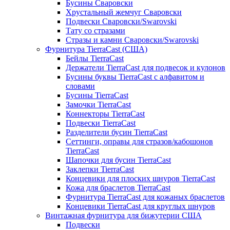
Бусины Сваровски
Хрустальный жемчуг Сваровски
Подвески Сваровски/Swarovski
Тату со стразами
Стразы и камни Сваровски/Swarovski
Фурнитура TierraCast (США)
Бейлы TierraCast
Держатели TierraCast для подвесок и кулонов
Бусины буквы TierraCast с алфавитом и
словами
Бусины TierraCast
Замочки TierraCast
Коннекторы TierraCast
Подвески TierraCast
Разделители бусин TierraCast
Сеттинги, оправы для стразов/кабошонов
TierraCast
Шапочки для бусин TierraCast
Заклепки TierraCast
Концевики для плоских шнуров TierraCast
Кожа для браслетов TierraCast
Фурнитура TierraCast для кожаных браслетов
Концевики TierraCast для круглых шнуров
Винтажная фурнитура для бижутерии США
Подвески