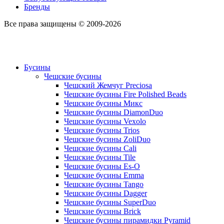
Бренды
Все права защищены © 2009-2026
Бусины
Чешские бусины
Чешский Жемчуг Preciosa
Чешские бусины Fire Polished Beads
Чешские бусины Микс
Чешские бусины DiamonDuo
Чешские бусины Vexolo
Чешские бусины Trios
Чешские бусины ZoliDuo
Чешские бусины Cali
Чешские бусины Tile
Чешские бусины Es-O
Чешские бусины Emma
Чешские бусины Tango
Чешские бусины Dagger
Чешские бусины SuperDuo
Чешские бусины Brick
Чешские бусины пирамидки Pyramid