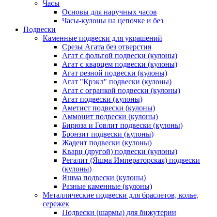
Часы
Основы для наручных часов
Часы-кулоны на цепочке и без
Подвески
Каменные подвески для украшений
Срезы Агата без отверстия
Агат с фольгой подвески (кулоны)
Агат с кварцем подвески (кулоны)
Агат резной подвески (кулоны)
Агат "Крэкл" подвески (кулоны)
Агат с огранкой подвески (кулоны)
Агат подвески (кулоны)
Аметист подвески (кулоны)
Аммонит подвески (кулоны)
Бирюза и Говлит подвески (кулоны)
Бронзит подвески (кулоны)
Жадеит подвески (кулоны)
Кварц (другой) подвески (кулоны)
Регалит (Яшма Императорская) подвески
(кулоны)
Яшма подвески (кулоны)
Разные каменные (кулоны)
Металлические подвески для браслетов, колье,
сережек
Подвески (шармы) для бижутерии