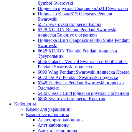
Symbol Swarovski
Подвеска круглая Сваровски/6210 Swarovski
Подвеска Клык/6150 Pegasus Pendant
Swarovski
6525 Swarovski подвеска Волна
6328 XILION Bicone Pendant Swarovski
подвеска Биконус c огранкой
Подвеска Шип Сваровски/6480 Spike Pendant
Swarovski
6628 XILION Triangle Pendant подвеска
Треугольник
6656 Galactic Vertical Swarovski и 6650 Cubist
Pendant Swarovski подвески
6690 Wing Pendant Swarovski подвеска Крыло
6670 De-Art Pendant Swarovski подвеска
6748 Edelweiss Pendant Swarovski подвеска
Эдельвейс
6430 Classic Cut/Подвеска круглая с огранкой
6866 Swarovski подвеска Крестик
Кабошоны
Камеи для украшений
Каменные кабошоны
Авантюрин кабошоны
Агат кабошоны
Аметист кабошоны