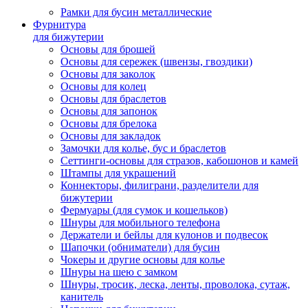
Рамки для бусин металлические
Фурнитура
для бижутерии
Основы для брошей
Основы для сережек (швензы, гвоздики)
Основы для заколок
Основы для колец
Основы для браслетов
Основы для запонок
Основы для брелока
Основы для закладок
Замочки для колье, бус и браслетов
Сеттинги-основы для стразов, кабошонов и камей
Штампы для украшений
Коннекторы, филиграни, разделители для
бижутерии
Фермуары (для сумок и кошельков)
Шнуры для мобильного телефона
Держатели и бейлы для кулонов и подвесок
Шапочки (обниматели) для бусин
Чокеры и другие основы для колье
Шнуры на шею с замком
Шнуры, тросик, леска, ленты, проволока, сутаж,
канитель