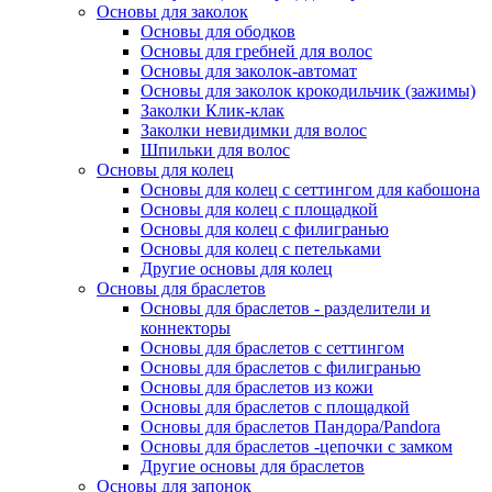
Основы для заколок
Основы для ободков
Основы для гребней для волос
Основы для заколок-автомат
Основы для заколок крокодильчик (зажимы)
Заколки Клик-клак
Заколки невидимки для волос
Шпильки для волос
Основы для колец
Основы для колец с сеттингом для кабошона
Основы для колец с площадкой
Основы для колец с филигранью
Основы для колец с петельками
Другие основы для колец
Основы для браслетов
Основы для браслетов - разделители и
коннекторы
Основы для браслетов с сеттингом
Основы для браслетов с филигранью
Основы для браслетов из кожи
Основы для браслетов с площадкой
Основы для браслетов Пандора/Pandora
Основы для браслетов -цепочки с замком
Другие основы для браслетов
Основы для запонок