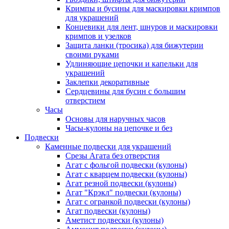
Кримпы и бусины для маскировки кримпов
для украшений
Концевики для лент, шнуров и маскировки
кримпов и узелков
Защита ланки (тросика) для бижутерии
своими руками
Удлиняющие цепочки и капельки для
украшений
Заклепки декоративные
Сердцевины для бусин с большим
отверстием
Часы
Основы для наручных часов
Часы-кулоны на цепочке и без
Подвески
Каменные подвески для украшений
Срезы Агата без отверстия
Агат с фольгой подвески (кулоны)
Агат с кварцем подвески (кулоны)
Агат резной подвески (кулоны)
Агат "Крэкл" подвески (кулоны)
Агат с огранкой подвески (кулоны)
Агат подвески (кулоны)
Аметист подвески (кулоны)