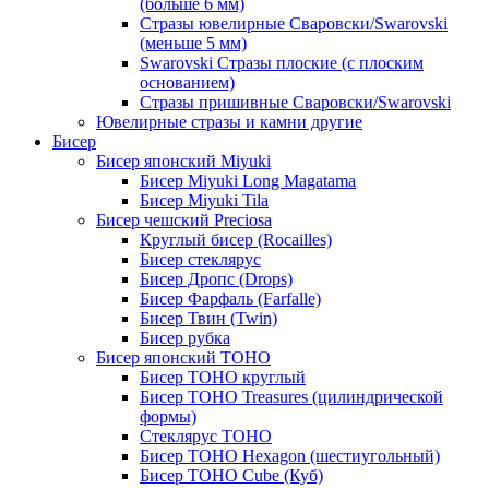
(больше 6 мм)
Стразы ювелирные Сваровски/Swarovski
(меньше 5 мм)
Swarovski Стразы плоские (с плоским
основанием)
Стразы пришивные Сваровски/Swarovski
Ювелирные стразы и камни другие
Бисер
Бисер японский Miyuki
Бисер Miyuki Long Magatama
Бисер Miyuki Tila
Бисер чешский Preciosa
Круглый бисер (Rocailles)
Бисер стеклярус
Бисер Дропс (Drops)
Бисер Фарфаль (Farfalle)
Бисер Твин (Twin)
Бисер рубка
Бисер японский TOHO
Бисер TOHO круглый
Бисер TOHO Treasures (цилиндрической
формы)
Стеклярус TOHO
Бисер TOHO Hexagon (шестиугольный)
Бисер TOHO Cube (Куб)