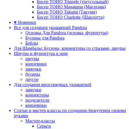
Бисер TOHO Triangle (треугольный)
Бисер TOHO Magatama (Магатама)
Бисер TOHO Takumi (Такуми)
Бисер TOHO Charlotte (Шарлотта)
♥ Новинки
Все для создания украшений Pandora
Основы Для Pandora (основы, фурнитура)
Бусины для Pandora
Бейлы
Для Шамбалы: Бусины, коннекторы со стразами, шнуры
Шнуры и фурнитура к ним
шнуры
концевики
замочки
бусины
другое
Для создания многорядных украшений
замочки
коннекторы
разделители
концевики
Статьи и мастер-классы по созданию бижутерии своими
руками
Мастер-классы
Серьги