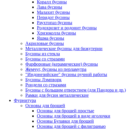
Коралл бусины
Лава бусины
Малахит бусины
Перидот бусины
Раухтопаз бусины
Родохрозит и родонит бусины
Хризоколла бусины
Яшма бусины
Акриловые бусины
Металлические бусины для бижутерии
Бусины из стекла
Бусины со стразами
Фарфоровые (керамические) бусины
Жемчуг, бусины из перламутра
"Индонезийские" бусины ручной работы
Бусины Лэмпворк
Рондели со стразами
Бусины с большим отверстием (для Пандора и др.)
Рамки для бусин металлические
Фурнитура
Основы для брошей
Основы для брошей простые
Основы для брошей в виде иголочки
Основы Булавки для брошей
Основы для брошей с филигранью