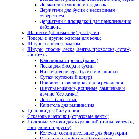
Держатели кулонов и подвесок
Держатели для бусин с несквозным
отверстием
Держатели с площадкой для приклеивания
кабошона
Шапочки (обниматели) для бусин
Чокеры и другие основы для колье
Шнуры на шею с замком
Шнуры, тросик, леска, ленты, проволока, сутаж,
канитель
Ювелирный тросик (ланка)
Леска для бисера и бусин
Нитки для бисера, бусин и вышивки
Сутаж (сутажный шнур)
Проволока ювелирная и для рукоделия
Шнуры кожаные, вощёные, замшевые и
другие (без замка)
Ленты бархатные
Канитель для вышивания
Цепочки для бижутерии
Стразовые цепочки (стразовые ленты)
Полезные мелочи для украшений (пины, колечки,
концевики и другое)
Колечки соединительные для бижутерии
Гвоздики, штифты для бижутерии