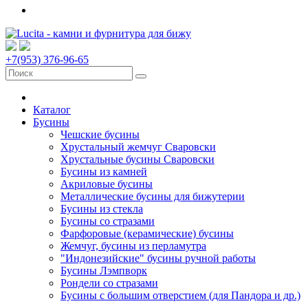
+7(953) 376-96-65
Каталог
Бусины
Чешские бусины
Хрустальный жемчуг Сваровски
Хрустальные бусины Сваровски
Бусины из камней
Акриловые бусины
Металлические бусины для бижутерии
Бусины из стекла
Бусины со стразами
Фарфоровые (керамические) бусины
Жемчуг, бусины из перламутра
"Индонезийские" бусины ручной работы
Бусины Лэмпворк
Рондели со стразами
Бусины с большим отверстием (для Пандора и др.)