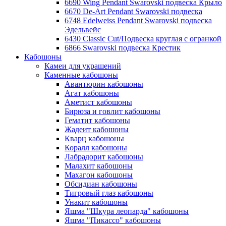
6690 Wing Pendant Swarovski подвеска Крыло
6670 De-Art Pendant Swarovski подвеска
6748 Edelweiss Pendant Swarovski подвеска
Эдельвейс
6430 Classic Cut/Подвеска круглая с огранкой
6866 Swarovski подвеска Крестик
Кабошоны
Камеи для украшений
Каменные кабошоны
Авантюрин кабошоны
Агат кабошоны
Аметист кабошоны
Бирюза и говлит кабошоны
Гематит кабошоны
Жадеит кабошоны
Кварц кабошоны
Коралл кабошоны
Лабрадорит кабошоны
Малахит кабошоны
Махагон кабошоны
Обсидиан кабошоны
Тигровый глаз кабошоны
Унакит кабошоны
Яшма "Шкура леопарда" кабошоны
Яшма "Пикассо" кабошоны