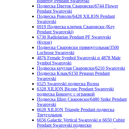
Butterfly Pendant Swarovski
Подвеска Цветок Сваровски/6744 Flower
Pendant Swarovski
Подвеска Риволи/6428 XILION Pendant
Swarovski
6919 Подвеска ключик Сваровски (Key
Pendant Swarovski)
6730 Radiolarian Pendant PF Swarovski
(Кулон)
Подвеска Сваровски прямоугольная/3500
Lochrose Swarovski
4876 Female Symbol Swarovski и 4878 Male
Symbol Swarovski
Подвеска круглая Сваровски/6210 Swarovski
Подвеска Клык/6150 Pegasus Pendant
Swarovski
6525 Swarovski подвеска Волна
6328 XILION Bicone Pendant Swarovski
подвеска Биконус c огранкой
Подвеска Шип Сваровски/6480 Spike Pendant
Swarovski
6628 XILION Triangle Pendant подвеска
Треугольник
6656 Galactic Vertical Swarovski и 6650 Cubist
Pendant Swarovski подвески