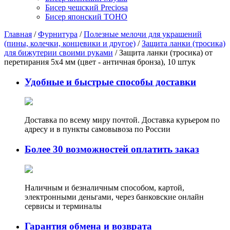
Бисер чешский Preciosa
Бисер японский TOHO
Главная
/
Фурнитура
/
Полезные мелочи для украшений
(пины, колечки, концевики и другое)
/
Защита ланки (тросика)
для бижутерии своими руками
/ Защита ланки (тросика) от
перетирания 5х4 мм (цвет - античная бронза), 10 штук
Удобные и быстрые способы доставки
Доставка по всему миру почтой. Доставка курьером по
адресу и в пункты самовывоза по России
Более 30 возможностей оплатить заказ
Наличным и безналичным способом, картой,
электронными деньгами, через банковские онлайн
сервисы и терминалы
Гарантия обмена и возврата