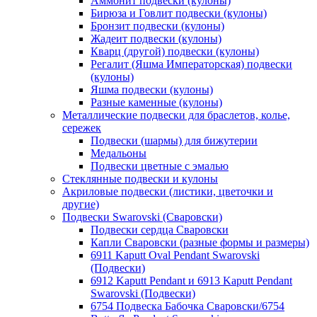
Аммонит подвески (кулоны)
Бирюза и Говлит подвески (кулоны)
Бронзит подвески (кулоны)
Жадеит подвески (кулоны)
Кварц (другой) подвески (кулоны)
Регалит (Яшма Императорская) подвески
(кулоны)
Яшма подвески (кулоны)
Разные каменные (кулоны)
Металлические подвески для браслетов, колье,
сережек
Подвески (шармы) для бижутерии
Медальоны
Подвески цветные с эмалью
Стеклянные подвески и кулоны
Акриловые подвески (листики, цветочки и
другие)
Подвески Swarovski (Сваровски)
Подвески сердца Сваровски
Капли Сваровски (разные формы и размеры)
6911 Kaputt Oval Pendant Swarovski
(Подвески)
6912 Kaputt Pendant и 6913 Kaputt Pendant
Swarovski (Подвески)
6754 Подвеска Бабочка Сваровски/6754