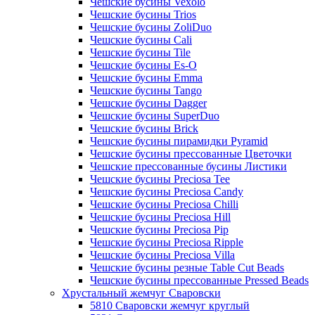
Чешские бусины Vexolo
Чешские бусины Trios
Чешские бусины ZoliDuo
Чешские бусины Cali
Чешские бусины Tile
Чешские бусины Es-O
Чешские бусины Emma
Чешские бусины Tango
Чешские бусины Dagger
Чешские бусины SuperDuo
Чешские бусины Brick
Чешские бусины пирамидки Pyramid
Чешские бусины прессованные Цветочки
Чешские прессованные бусины Листики
Чешские бусины Preciosa Tee
Чешские бусины Preciosa Candy
Чешские бусины Preciosa Chilli
Чешские бусины Preciosa Hill
Чешские бусины Preciosa Pip
Чешские бусины Preciosa Ripple
Чешские бусины Preciosa Villa
Чешские бусины резные Table Cut Beads
Чешские бусины прессованные Pressed Beads
Хрустальный жемчуг Сваровски
5810 Сваровски жемчуг круглый