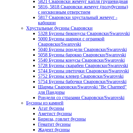
5821 Сваровски жемчуг капля грушевидная
5816, 5818 Сваровски жемчуг (полубусины)
с несквозным отверстием
5817 Сваровски хрустальный жемчуг -
кабошон
Хрустальные бусины Сваровски
5328 Бусины биконусы Сваровски/Swarovski
5000 Бусины шарики с огранкой
Сваровски/Swarovski
5040 Бусины рондели Сваровски/Swarovski
5058 Бусины барокко Сваровски/Swarovski
5540 Бусины конусы Сваровски/Swarovski
5728 Бусины скарабеи Сваровски/Swarovski
5744 Бусины цветочки Сваровски/Swarovski
5752 Бусины клевер Сваровски/Swarovski
5754 Бусины бабочки Сваровски/Swarovski
Шармы Сваровски/Swarovski "Be Charmed"
для Пандоры
Рондели со стразами Сваровски/Swarovski
Бусины из камней
Агат бусины
Аметист бусины
Бирюза, говлит бусины
Гематит бусины
Жадеит бусины