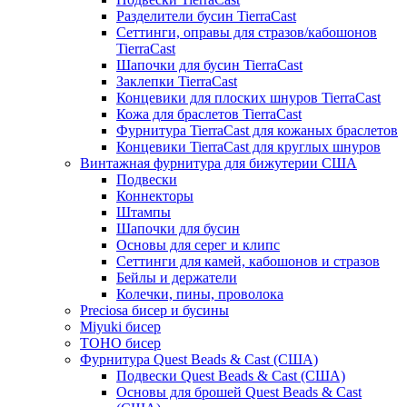
Разделители бусин TierraCast
Сеттинги, оправы для стразов/кабошонов
TierraCast
Шапочки для бусин TierraCast
Заклепки TierraCast
Концевики для плоских шнуров TierraCast
Кожа для браслетов TierraCast
Фурнитура TierraCast для кожаных браслетов
Концевики TierraCast для круглых шнуров
Винтажная фурнитура для бижутерии США
Подвески
Коннекторы
Штампы
Шапочки для бусин
Основы для серег и клипс
Сеттинги для камей, кабошонов и стразов
Бейлы и держатели
Колечки, пины, проволока
Preciosa бисер и бусины
Miyuki бисер
TOHO бисер
Фурнитура Quest Beads & Cast (США)
Подвески Quest Beads & Cast (США)
Основы для брошей Quest Beads & Cast