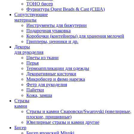
TOHO бисер
Фурнитура Quest Beads & Cast (США)
Сопутствующие
материалы
Инструменты для бижутерии
Подарочная упаковка
Коробочки (контейнеры) для хранения мелочей
Грипперы, ценники и др.
Декоры
для рукоделия
Цветы из ткани
Перья
Термоаппликации для одежды
Декоративные кисточки
Микробисер и фимо нарезка
Фетр для рукоделия
Пайетки
Кожа, замша
Стразы
камни
Стразы и камни Сваровски/Swarovski (ювелирные,
плоские, пришивные)
Ювелирные стразы и камни другие
Бисер
Бисер японский Miyuki