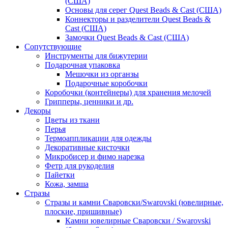
(США)
Основы для серег Quest Beads & Cast (США)
Коннекторы и разделители Quest Beads &
Cast (США)
Замочки Quest Beads & Cast (США)
Сопутствующие
Инструменты для бижутерии
Подарочная упаковка
Мешочки из органзы
Подарочные коробочки
Коробочки (контейнеры) для хранения мелочей
Грипперы, ценники и др.
Декоры
Цветы из ткани
Перья
Термоаппликации для одежды
Декоративные кисточки
Микробисер и фимо нарезка
Фетр для рукоделия
Пайетки
Кожа, замша
Стразы
Стразы и камни Сваровски/Swarovski (ювелирные,
плоские, пришивные)
Камни ювелирные Сваровски / Swarovski