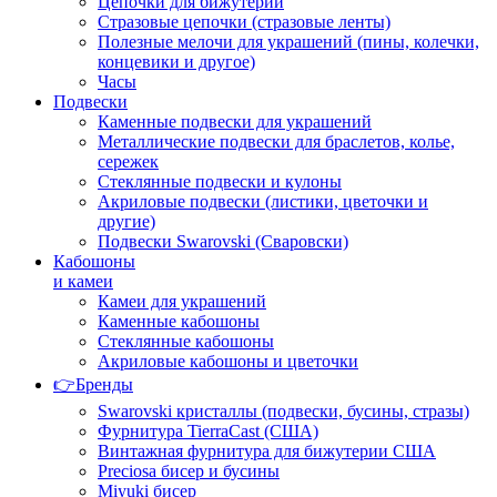
Цепочки для бижутерии
Стразовые цепочки (стразовые ленты)
Полезные мелочи для украшений (пины, колечки,
концевики и другое)
Часы
Подвески
Каменные подвески для украшений
Металлические подвески для браслетов, колье,
сережек
Стеклянные подвески и кулоны
Акриловые подвески (листики, цветочки и
другие)
Подвески Swarovski (Сваровски)
Кабошоны
и камеи
Камеи для украшений
Каменные кабошоны
Стеклянные кабошоны
Акриловые кабошоны и цветочки
👉Бренды
Swarovski кристаллы (подвески, бусины, стразы)
Фурнитура TierraCast (США)
Винтажная фурнитура для бижутерии США
Preciosa бисер и бусины
Miyuki бисер