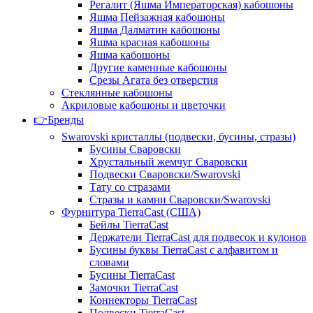
Регалит (Яшма Императорская) кабошоны
Яшма Пейзажная кабошоны
Яшма Далматин кабошоны
Яшма красная кабошоны
Яшма кабошоны
Другие каменные кабошоны
Срезы Агата без отверстия
Стеклянные кабошоны
Акриловые кабошоны и цветочки
👉Бренды
Swarovski кристаллы (подвески, бусины, стразы)
Бусины Сваровски
Хрустальный жемчуг Сваровски
Подвески Сваровски/Swarovski
Тату со стразами
Стразы и камни Сваровски/Swarovski
Фурнитура TierraCast (США)
Бейлы TierraCast
Держатели TierraCast для подвесок и кулонов
Бусины буквы TierraCast с алфавитом и
словами
Бусины TierraCast
Замочки TierraCast
Коннекторы TierraCast
Подвески TierraCast