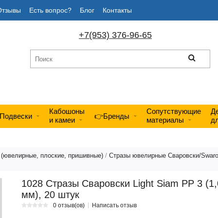
Отзывы
Есть вопрос?
Блог
Контакты
+7(953) 376-96-65
Кабошоны
Сопутствующие
Д
Подвески
👉Бренды
и камеи
материалы
д
 (ювелирные, плоские, пришивные)
/
Стразы ювелирные Сваровски/Swaro
1028 Стразы Сваровски Light Siam PP 3 (1,
мм), 20 штук
0 отзыв(ов)
Написать отзыв