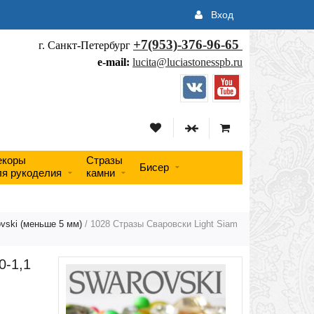
Вход
+7(953)-376-96-65
г. Санкт-Петербург
e-mail:
lucita@luciastonesspb.ru
екоры
Стразы
Бисер
ля рукоделия
камни
vski (меньше 5 мм)
/ 1028 Стразы Сваровски Light Siam
0-1,1