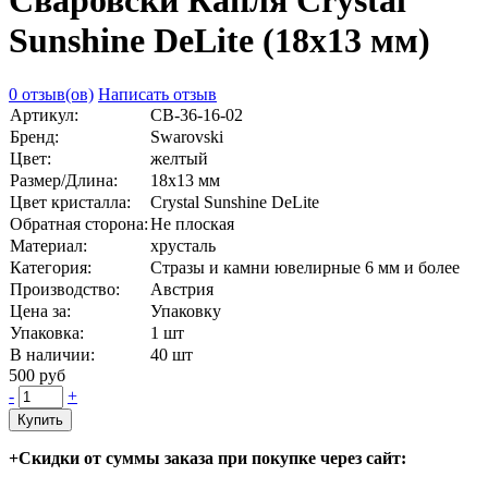
Сваровски Капля Crystal
Sunshine DeLite (18х13 мм)
0 отзыв(ов)
Написать отзыв
Артикул:
СВ-36-16-02
Бренд:
Swarovski
Цвет:
желтый
Размер/Длина:
18х13 мм
Цвет кристалла:
Crystal Sunshine DeLite
Обратная сторона:
Не плоская
Материал:
хрусталь
Категория:
Стразы и камни ювелирные 6 мм и более
Производство:
Австрия
Цена за:
Упаковку
Упаковка:
1 шт
В наличии:
40
шт
500 руб
-
+
Купить
+Скидки от суммы заказа при покупке через сайт: