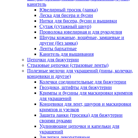
канитель
Ювелирный тросик (ланка)
Леска для бисера и бусин
Нитки для бисера, бусин и вышивки
Сутаж (сутажный шнур)
Проволока ювелирная и для рукоделия
Шнуры кожаные, вощёные, замшевые и
другие (без замка)
Ленты бархатные
Канитель для вышивания
Цепочки для бижутерии
Стразовые цепочки (стразовые ленты)
Полезные мелочи для украшений (пины, колечки,
концевики и другое)
Колечки соединительные для бижутерии
Гвоздики, штифты для бижутерии
Кримпы и бусины для маскировки кримпов
для украшений
Концевики для лент, шнуров и маскировки
кримпов и узелков
Защита ланки (тросика) для бижутерии
своими руками
Удлиняющие цепочки и капельки для
украшений
Заклепки декоративные