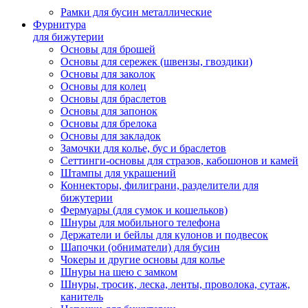
Рамки для бусин металлические
Фурнитура
для бижутерии
Основы для брошей
Основы для сережек (швензы, гвоздики)
Основы для заколок
Основы для колец
Основы для браслетов
Основы для запонок
Основы для брелока
Основы для закладок
Замочки для колье, бус и браслетов
Сеттинги-основы для стразов, кабошонов и камей
Штампы для украшений
Коннекторы, филиграни, разделители для
бижутерии
Фермуары (для сумок и кошельков)
Шнуры для мобильного телефона
Держатели и бейлы для кулонов и подвесок
Шапочки (обниматели) для бусин
Чокеры и другие основы для колье
Шнуры на шею с замком
Шнуры, тросик, леска, ленты, проволока, сутаж,
канитель