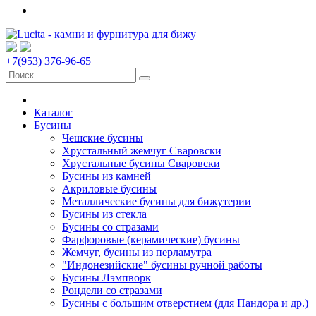
+7(953) 376-96-65
Каталог
Бусины
Чешские бусины
Хрустальный жемчуг Сваровски
Хрустальные бусины Сваровски
Бусины из камней
Акриловые бусины
Металлические бусины для бижутерии
Бусины из стекла
Бусины со стразами
Фарфоровые (керамические) бусины
Жемчуг, бусины из перламутра
"Индонезийские" бусины ручной работы
Бусины Лэмпворк
Рондели со стразами
Бусины с большим отверстием (для Пандора и др.)