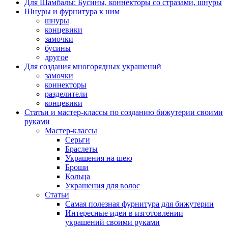
Для Шамбалы: Бусины, коннекторы со стразами, шнуры
Шнуры и фурнитура к ним
шнуры
концевики
замочки
бусины
другое
Для создания многорядных украшений
замочки
коннекторы
разделители
концевики
Статьи и мастер-классы по созданию бижутерии своими
руками
Мастер-классы
Серьги
Браслеты
Украшения на шею
Броши
Кольца
Украшения для волос
Статьи
Самая полезная фурнитура для бижутерии
Интересные идеи в изготовлении
украшений своими руками