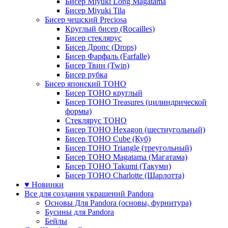
Бисер Miyuki Long Magatama
Бисер Miyuki Tila
Бисер чешский Preciosa
Круглый бисер (Rocailles)
Бисер стеклярус
Бисер Дропс (Drops)
Бисер Фарфаль (Farfalle)
Бисер Твин (Twin)
Бисер рубка
Бисер японский TOHO
Бисер TOHO круглый
Бисер TOHO Treasures (цилиндрической
формы)
Стеклярус TOHO
Бисер TOHO Hexagon (шестиугольный)
Бисер TOHO Cube (Куб)
Бисер TOHO Triangle (треугольный)
Бисер TOHO Magatama (Магатама)
Бисер TOHO Takumi (Такуми)
Бисер TOHO Charlotte (Шарлотта)
♥ Новинки
Все для создания украшений Pandora
Основы Для Pandora (основы, фурнитура)
Бусины для Pandora
Бейлы