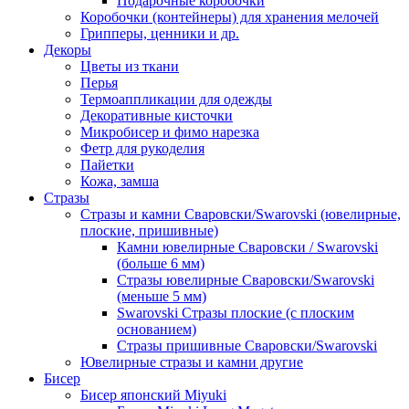
Подарочные коробочки
Коробочки (контейнеры) для хранения мелочей
Грипперы, ценники и др.
Декоры
Цветы из ткани
Перья
Термоаппликации для одежды
Декоративные кисточки
Микробисер и фимо нарезка
Фетр для рукоделия
Пайетки
Кожа, замша
Стразы
Стразы и камни Сваровски/Swarovski (ювелирные,
плоские, пришивные)
Камни ювелирные Сваровски / Swarovski
(больше 6 мм)
Стразы ювелирные Сваровски/Swarovski
(меньше 5 мм)
Swarovski Стразы плоские (с плоским
основанием)
Стразы пришивные Сваровски/Swarovski
Ювелирные стразы и камни другие
Бисер
Бисер японский Miyuki