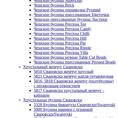
Чешские бусины SuperDuo
Чешские бусины Brick
Чешские бусины пирамидки Pyramid
Чешские бусины прессованные Цветочки
Чешские прессованные бусины Листики
Чешские бусины Preciosa Tee
Чешские бусины Preciosa Candy
Чешские бусины Preciosa Chilli
Чешские бусины Preciosa Hill
Чешские бусины Preciosa Pip
Чешские бусины Preciosa Ripple
Чешские бусины Preciosa Villa
Чешские бусины резные Table Cut Beads
Чешские бусины прессованные Pressed Beads
Хрустальный жемчуг Сваровски
5810 Сваровски жемчуг круглый
5821 Сваровски жемчуг капля грушевидная
5816, 5818 Сваровски жемчуг (полубусины)
с несквозным отверстием
5817 Сваровски хрустальный жемчуг -
кабошон
Хрустальные бусины Сваровски
5328 Бусины биконусы Сваровски/Swarovski
5000 Бусины шарики с огранкой
Сваровски/Swarovski