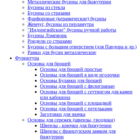
Металлические бусины для бижутерии
Бусины из стекла
Бусины со стразами
Фарфоровые (керамические) бусины
Жемчуг, бусины из перламутра
"Индонезийские" бусины ручной работы
Бусины Лэмпворк
Рондели со стразами
Бусины с большим отверстием (для Пандора и др.)
Рамки для бусин металлические
Фурнитура
Основы для брошей
Основы для брошей простые
Основы для брошей в виде иголочки
Основы Булавки для брошей
Основы для брошей с филигранью
Основы для брошей с сеттингом для камеи
или кабошона
Основы для брошей с площадкой
Основы для брошей с петельками
Заготовки для значка
Основы для сережек (швензы, гвоздики)
Швензы - крючки для бижутерии
Швензы с французским замком для
бижутерии