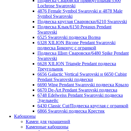
Подвеска Сваровски прямоугольная/3500
Lochrose Swarovski
4876 Female Symbol Swarovski и 4878 Male
Symbol Swarovski
Подвеска круглая Сваровски/6210 Swarovski
Подвеска Клык/6150 Pegasus Pendant
Swarovski
6525 Swarovski подвеска Волна
6328 XILION Bicone Pendant Swarovski
подвеска Биконус c огранкой
Подвеска Шип Сваровски/6480 Spike Pendant
Swarovski
6628 XILION Triangle Pendant подвеска
Треугольник
6656 Galactic Vertical Swarovski и 6650 Cubist
Pendant Swarovski подвески
6690 Wing Pendant Swarovski подвеска Крыло
6670 De-Art Pendant Swarovski подвеска
6748 Edelweiss Pendant Swarovski подвеска
Эдельвейс
6430 Classic Cut/Подвеска круглая с огранкой
6866 Swarovski подвеска Крестик
Кабошоны
Камеи для украшений
Каменные кабошоны