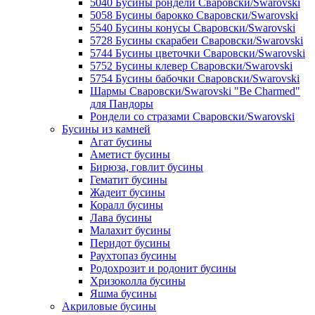
5040 Бусины рондели Сваровски/Swarovski
5058 Бусины барокко Сваровски/Swarovski
5540 Бусины конусы Сваровски/Swarovski
5728 Бусины скарабеи Сваровски/Swarovski
5744 Бусины цветочки Сваровски/Swarovski
5752 Бусины клевер Сваровски/Swarovski
5754 Бусины бабочки Сваровски/Swarovski
Шармы Сваровски/Swarovski "Be Charmed"
для Пандоры
Рондели со стразами Сваровски/Swarovski
Бусины из камней
Агат бусины
Аметист бусины
Бирюза, говлит бусины
Гематит бусины
Жадеит бусины
Коралл бусины
Лава бусины
Малахит бусины
Перидот бусины
Раухтопаз бусины
Родохрозит и родонит бусины
Хризоколла бусины
Яшма бусины
Акриловые бусины