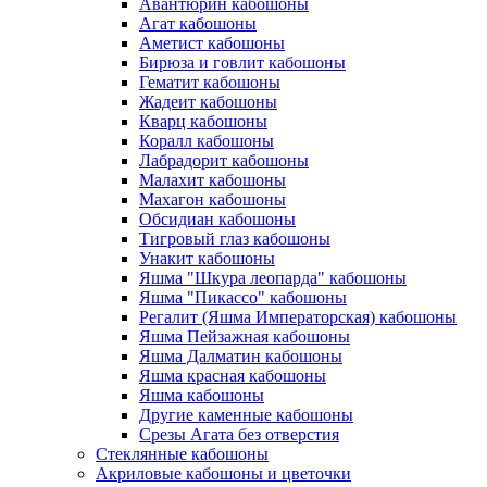
Авантюрин кабошоны
Агат кабошоны
Аметист кабошоны
Бирюза и говлит кабошоны
Гематит кабошоны
Жадеит кабошоны
Кварц кабошоны
Коралл кабошоны
Лабрадорит кабошоны
Малахит кабошоны
Махагон кабошоны
Обсидиан кабошоны
Тигровый глаз кабошоны
Унакит кабошоны
Яшма "Шкура леопарда" кабошоны
Яшма "Пикассо" кабошоны
Регалит (Яшма Императорская) кабошоны
Яшма Пейзажная кабошоны
Яшма Далматин кабошоны
Яшма красная кабошоны
Яшма кабошоны
Другие каменные кабошоны
Срезы Агата без отверстия
Стеклянные кабошоны
Акриловые кабошоны и цветочки