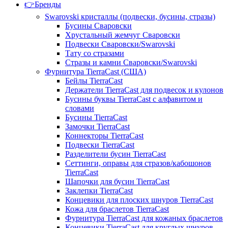
👉Бренды
Swarovski кристаллы (подвески, бусины, стразы)
Бусины Сваровски
Хрустальный жемчуг Сваровски
Подвески Сваровски/Swarovski
Тату со стразами
Стразы и камни Сваровски/Swarovski
Фурнитура TierraCast (США)
Бейлы TierraCast
Держатели TierraCast для подвесок и кулонов
Бусины буквы TierraCast с алфавитом и
словами
Бусины TierraCast
Замочки TierraCast
Коннекторы TierraCast
Подвески TierraCast
Разделители бусин TierraCast
Сеттинги, оправы для стразов/кабошонов
TierraCast
Шапочки для бусин TierraCast
Заклепки TierraCast
Концевики для плоских шнуров TierraCast
Кожа для браслетов TierraCast
Фурнитура TierraCast для кожаных браслетов
Концевики TierraCast для круглых шнуров