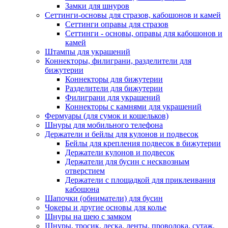
Замки для шнуров
Сеттинги-основы для стразов, кабошонов и камей
Сеттинги оправы для стразов
Сеттинги - основы, оправы для кабошонов и
камей
Штампы для украшений
Коннекторы, филиграни, разделители для
бижутерии
Коннекторы для бижутерии
Разделители для бижутерии
Филиграни для украшений
Коннекторы с камнями для украшений
Фермуары (для сумок и кошельков)
Шнуры для мобильного телефона
Держатели и бейлы для кулонов и подвесок
Бейлы для крепления подвесок в бижутерии
Держатели кулонов и подвесок
Держатели для бусин с несквозным
отверстием
Держатели с площадкой для приклеивания
кабошона
Шапочки (обниматели) для бусин
Чокеры и другие основы для колье
Шнуры на шею с замком
Шнуры, тросик, леска, ленты, проволока, сутаж,