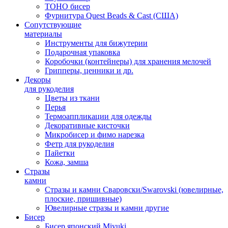
TOHO бисер
Фурнитура Quest Beads & Cast (США)
Сопутствующие
материалы
Инструменты для бижутерии
Подарочная упаковка
Коробочки (контейнеры) для хранения мелочей
Грипперы, ценники и др.
Декоры
для рукоделия
Цветы из ткани
Перья
Термоаппликации для одежды
Декоративные кисточки
Микробисер и фимо нарезка
Фетр для рукоделия
Пайетки
Кожа, замша
Стразы
камни
Стразы и камни Сваровски/Swarovski (ювелирные,
плоские, пришивные)
Ювелирные стразы и камни другие
Бисер
Бисер японский Miyuki