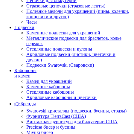
Цепочки для бижутерии
Стразовые цепочки (стразовые ленты)
Полезные мелочи для украшений (пины, колечки,
концевики и другое)
Часы
Подвески
Каменные подвески для украшений
Металлические подвески для браслетов, колье,
сережек
Стеклянные подвески и кулоны
Акриловые подвески (листики, цветочки и
другие)
Подвески Swarovski (Сваровски)
Кабошоны
и камеи
Камеи для украшений
Каменные кабошоны
Стеклянные кабошоны
Акриловые кабошоны и цветочки
👉Бренды
Swarovski кристаллы (подвески, бусины, стразы)
Фурнитура TierraCast (США)
Винтажная фурнитура для бижутерии США
Preciosa бисер и бусины
Miyuki бисер