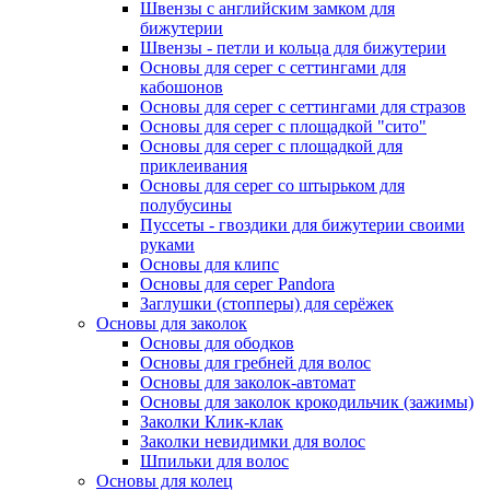
Швензы с английским замком для
бижутерии
Швензы - петли и кольца для бижутерии
Основы для серег с сеттингами для
кабошонов
Основы для серег с сеттингами для стразов
Основы для серег с площадкой "сито"
Основы для серег с площадкой для
приклеивания
Основы для серег со штырьком для
полубусины
Пуссеты - гвоздики для бижутерии своими
руками
Основы для клипс
Основы для серег Pandora
Заглушки (стопперы) для серёжек
Основы для заколок
Основы для ободков
Основы для гребней для волос
Основы для заколок-автомат
Основы для заколок крокодильчик (зажимы)
Заколки Клик-клак
Заколки невидимки для волос
Шпильки для волос
Основы для колец