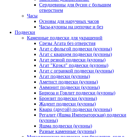
Сердцевины для бусин с большим
отверстием
Часы
Основы для наручных часов
Часы-кулоны на цепочке и без
Подвески
Каменные подвески для украшений
Срезы Агата без отверстия
Агат с фольгой подвески (кулоны)
Агат с кварцем подвески (кулоны)
Агат резной подвески (кулоны)
Агат "Крэкл" подвески (кулоны)
Агат с огранкой подвески (кулоны)
Агат подвески (кулоны)
Аметист подвески (кулоны)
Аммонит подвески (кулоны)
Бирюза и Говлит подвески (кулоны)
Бронзит подвески (кулоны)
Жадеит подвески (кулоны)
Кварц (другой) подвески (кулоны)
Регалит (Яшма Императорская) подвески
(кулоны)
Яшма подвески (кулоны)
Разные каменные (кулоны)
Металлические подвески для браслетов, колье,