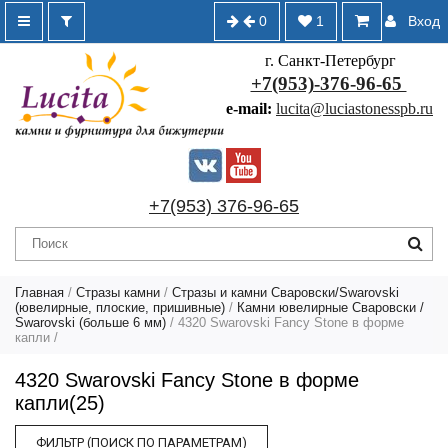
0
1
Вход
г. Санкт-Петербург
+7(953)-376-96-65
e-mail:
lucita@luciastonesspb.ru
+7(953) 376-96-65
Главная
/
Стразы камни
/
Стразы и камни Сваровски/Swarovski
(ювелирные, плоские, пришивные)
/
Камни ювелирные Сваровски /
Swarovski (больше 6 мм)
/
4320 Swarovski Fancy Stone в форме
капли
/
4320 Swarovski Fancy Stone в форме
капли(25)
ФИЛЬТР (ПОИСК ПО ПАРАМЕТРАМ)