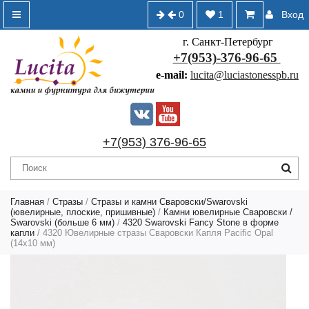
0
1
Вход
г. Санкт-Петербург
+7(953)-376-96-65
e-mail:
lucita@luciastonesspb.ru
+7(953) 376-96-65
Главная
/
Стразы
/
Стразы и камни Сваровски/Swarovski
(ювелирные, плоские, пришивные)
/
Камни ювелирные Сваровски /
Swarovski (больше 6 мм)
/
4320 Swarovski Fancy Stone в форме
капли
/ 4320 Ювелирные стразы Сваровски Капля Pacific Opal
(14х10 мм)