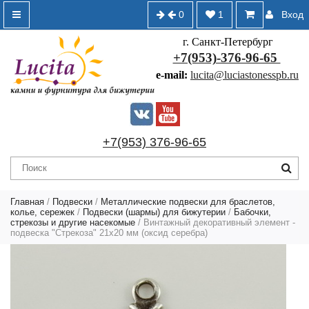
0
1
Вход
г. Санкт-Петербург
+7(953)-376-96-65
e-mail:
lucita@luciastonesspb.ru
+7(953) 376-96-65
Главная
/
Подвески
/
Металлические подвески для браслетов,
колье, сережек
/
Подвески (шармы) для бижутерии
/
Бабочки,
стрекозы и другие насекомые
/ Винтажный декоративный элемент -
подвеска "Стрекоза" 21х20 мм (оксид серебра)