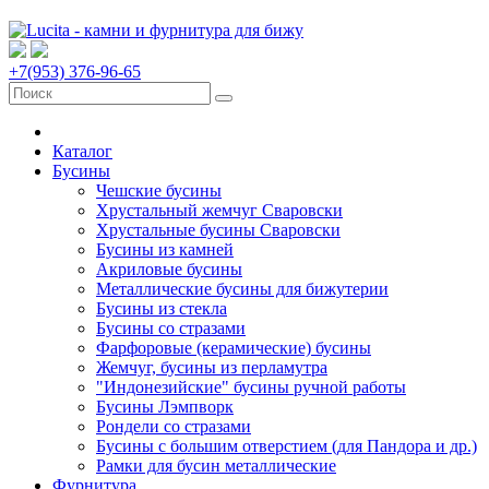
+7(953) 376-96-65
Каталог
Бусины
Чешские бусины
Хрустальный жемчуг Сваровски
Хрустальные бусины Сваровски
Бусины из камней
Акриловые бусины
Металлические бусины для бижутерии
Бусины из стекла
Бусины со стразами
Фарфоровые (керамические) бусины
Жемчуг, бусины из перламутра
"Индонезийские" бусины ручной работы
Бусины Лэмпворк
Рондели со стразами
Бусины с большим отверстием (для Пандора и др.)
Рамки для бусин металлические
Фурнитура