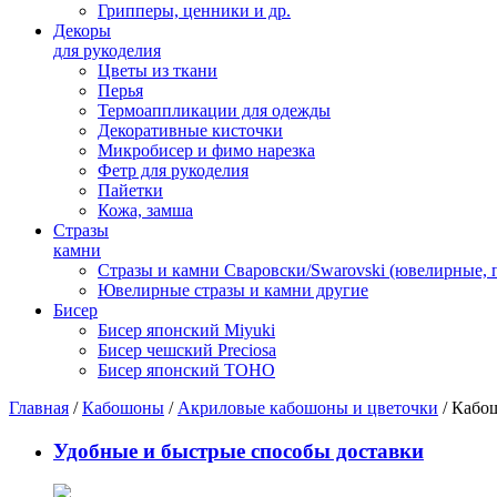
Грипперы, ценники и др.
Декоры
для рукоделия
Цветы из ткани
Перья
Термоаппликации для одежды
Декоративные кисточки
Микробисер и фимо нарезка
Фетр для рукоделия
Пайетки
Кожа, замша
Стразы
камни
Стразы и камни Сваровски/Swarovski (ювелирные,
Ювелирные стразы и камни другие
Бисер
Бисер японский Miyuki
Бисер чешский Preciosa
Бисер японский TOHO
Главная
/
Кабошоны
/
Акриловые кабошоны и цветочки
/ Кабош
Удобные и быстрые способы доставки