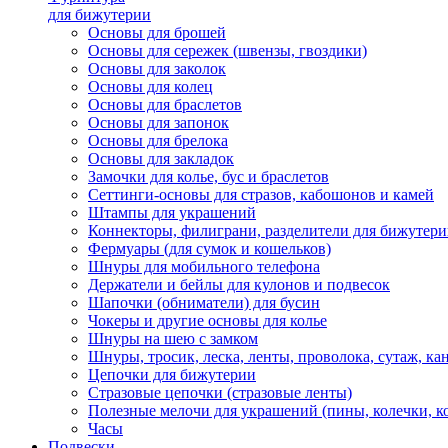
для бижутерии
Основы для брошей
Основы для сережек (швензы, гвоздики)
Основы для заколок
Основы для колец
Основы для браслетов
Основы для запонок
Основы для брелока
Основы для закладок
Замочки для колье, бус и браслетов
Сеттинги-основы для стразов, кабошонов и камей
Штампы для украшений
Коннекторы, филиграни, разделители для бижутер
Фермуары (для сумок и кошельков)
Шнуры для мобильного телефона
Держатели и бейлы для кулонов и подвесок
Шапочки (обниматели) для бусин
Чокеры и другие основы для колье
Шнуры на шею с замком
Шнуры, тросик, леска, ленты, проволока, сутаж, ка
Цепочки для бижутерии
Стразовые цепочки (стразовые ленты)
Полезные мелочи для украшений (пины, колечки, к
Часы
Подвески