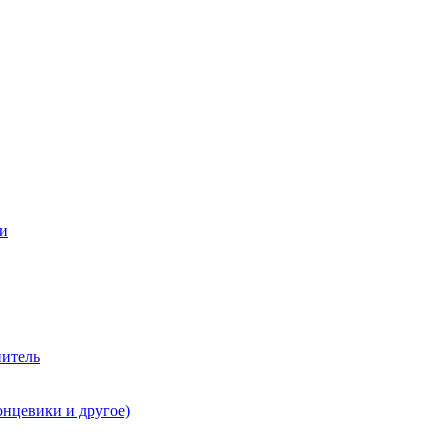
ии
нитель
онцевики и другое)