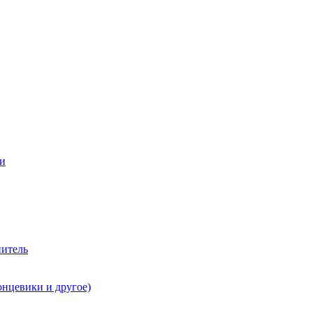
ии
нитель
онцевики и другое)