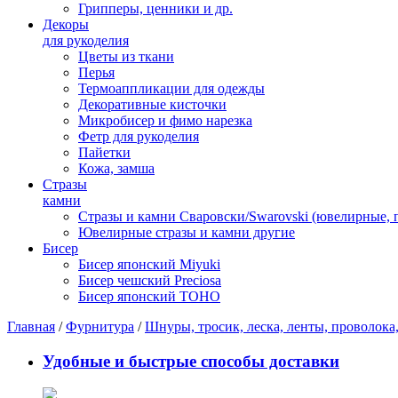
Грипперы, ценники и др.
Декоры
для рукоделия
Цветы из ткани
Перья
Термоаппликации для одежды
Декоративные кисточки
Микробисер и фимо нарезка
Фетр для рукоделия
Пайетки
Кожа, замша
Стразы
камни
Стразы и камни Сваровски/Swarovski (ювелирные,
Ювелирные стразы и камни другие
Бисер
Бисер японский Miyuki
Бисер чешский Preciosa
Бисер японский TOHO
Главная
/
Фурнитура
/
Шнуры, тросик, леска, ленты, проволока,
Удобные и быстрые способы доставки