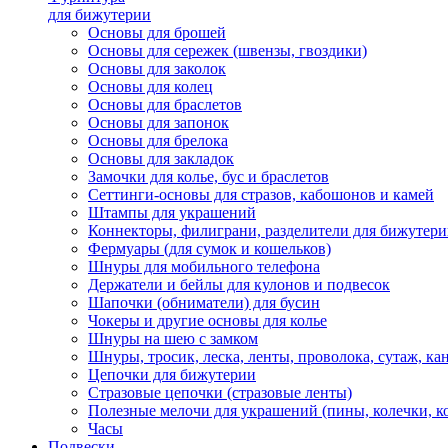
для бижутерии
Основы для брошей
Основы для сережек (швензы, гвоздики)
Основы для заколок
Основы для колец
Основы для браслетов
Основы для запонок
Основы для брелока
Основы для закладок
Замочки для колье, бус и браслетов
Сеттинги-основы для стразов, кабошонов и камей
Штампы для украшений
Коннекторы, филиграни, разделители для бижутер
Фермуары (для сумок и кошельков)
Шнуры для мобильного телефона
Держатели и бейлы для кулонов и подвесок
Шапочки (обниматели) для бусин
Чокеры и другие основы для колье
Шнуры на шею с замком
Шнуры, тросик, леска, ленты, проволока, сутаж, ка
Цепочки для бижутерии
Стразовые цепочки (стразовые ленты)
Полезные мелочи для украшений (пины, колечки, к
Часы
Подвески