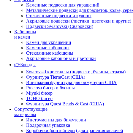
Каменные подвески для украшений
Металлические подвески для браслетов, колье, сере
Стеклянные подвески и кулоны
Акриловые подвески (листики, цветочки и другие)
Подвески Swarovski (Сваровски)
Кабошоны
и камеи
Камеи для украшений
Каменные кабошоны
Стеклянные кабошоны
Акриловые кабошоны и цветочки
👉Бренды
Swarovski кристаллы (подвески, бусины, стразы)
Фурнитура TierraCast (США)
Винтажная фурнитура для бижутерии США
Preciosa бисер и бусины
Miyuki бисер
TOHO бисер
Фурнитура Quest Beads & Cast (США)
Сопутствующие
материалы
Инструменты для бижутерии
Подарочная упаковка
Коробочки (контейнеры) для хранения мелочей