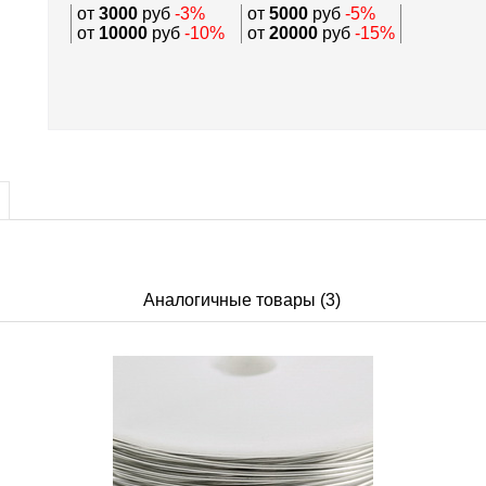
от
3000
руб
-3%
от
5000
руб
-5%
от
10000
руб
-10%
от
20000
руб
-15%
Аналогичные товары (3)