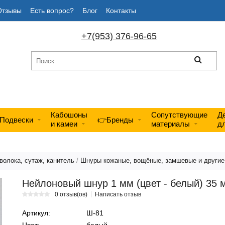
Отзывы
Есть вопрос?
Блог
Контакты
+7(953) 376-96-65
Кабошоны
Сопутствующие
Д
Подвески
👉Бренды
и камеи
материалы
д
волока, сутаж, канитель
/
Шнуры кожаные, вощёные, замшевые и другие 
Нейлоновый шнур 1 мм (цвет - белый) 35 
0 отзыв(ов)
Написать отзыв
Артикул:
Ш-81