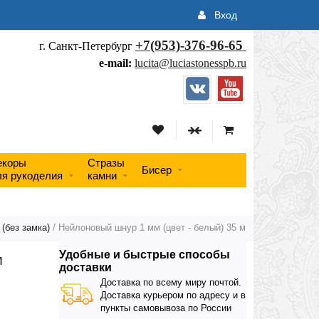
Вход
+7(953)-376-96-65
г. Санкт-Петербург
e-mail:
lucita@luciastonesspb.ru
екоры
Стразы
Бисер
ля рукоделия
камни
(без замка)
/ Нейлоновый шнур 1 мм (цвет - белый) 35 м
Удобные и быстрые способы
м
доставки
Доставка по всему миру почтой.
Доставка курьером по адресу и в
пункты самовывоза по России