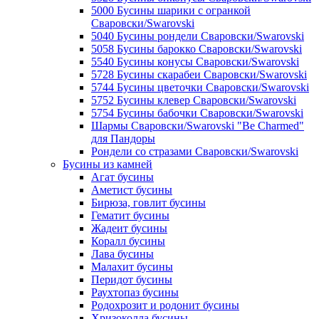
5000 Бусины шарики с огранкой
Сваровски/Swarovski
5040 Бусины рондели Сваровски/Swarovski
5058 Бусины барокко Сваровски/Swarovski
5540 Бусины конусы Сваровски/Swarovski
5728 Бусины скарабеи Сваровски/Swarovski
5744 Бусины цветочки Сваровски/Swarovski
5752 Бусины клевер Сваровски/Swarovski
5754 Бусины бабочки Сваровски/Swarovski
Шармы Сваровски/Swarovski "Be Charmed"
для Пандоры
Рондели со стразами Сваровски/Swarovski
Бусины из камней
Агат бусины
Аметист бусины
Бирюза, говлит бусины
Гематит бусины
Жадеит бусины
Коралл бусины
Лава бусины
Малахит бусины
Перидот бусины
Раухтопаз бусины
Родохрозит и родонит бусины
Хризоколла бусины