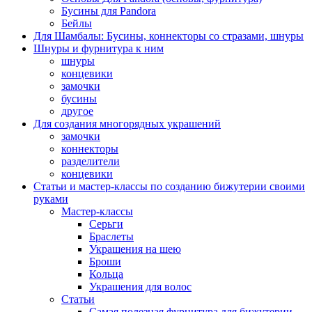
Бусины для Pandora
Бейлы
Для Шамбалы: Бусины, коннекторы со стразами, шнуры
Шнуры и фурнитура к ним
шнуры
концевики
замочки
бусины
другое
Для создания многорядных украшений
замочки
коннекторы
разделители
концевики
Статьи и мастер-классы по созданию бижутерии своими
руками
Мастер-классы
Серьги
Браслеты
Украшения на шею
Броши
Кольца
Украшения для волос
Статьи
Самая полезная фурнитура для бижутерии