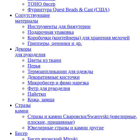
TOHO бисер
Фурнитура Quest Beads & Cast (США)
Сопутствующие
материалы
Инструменты для бижутерии
Подарочная упаковка
Коробочки (контейнеры) для хранения мелочей
Грипперы, ценники и др.
Декоры
для рукоделия
Цветы из ткани
Перья
Термоаппликации для одежды
Декоративные кисточки
Микробисер и фимо нарезка
Фетр для рукоделия
Пайетки
Кожа, замша
Стразы
камни
Стразы и камни Сваровски/Swarovski (ювелирные,
плоские, пришивные)
Ювелирные стразы и камни другие
Бисер
Бисер японский Miyuki