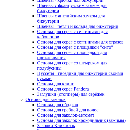
Швензы - крючки для бижутерии
Швензы с французским замком для
бижутерии
Швензы с английским замком для
бижутерии
Швензы - петли и кольца для бижутерии
Основы для серег с сеттингами для
кабошонов
Основы для серег с сеттингами для стразов
Основы для серег с площадкой "сито"
Основы для серег с площадкой для
приклеивания
Основы для серег со штырьком для
полубусины
Пуссеты - гвоздики для бижутерии своими
руками
Основы для клипс
Основы для серег Pandora
Заглушки (стопперы) для серёжек
Основы для заколок
Основы для ободков
Основы для гребней для волос
Основы для заколок-автомат
Основы для заколок крокодильчик (зажимы)
Заколки Клик-клак