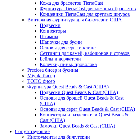
Кожа для браслетов TierraCast
Фурнитура TierraCast для кожаных браслетов
Концевики TierraCast для круглых шнуров
Винтажная фурнитура для бижутерии США
Подвески
Коннекторы
Штампы
Шапочки для бусин
Основы для серег и клипс
Сеттинги для камей, кабошонов и стразов
Бейлы и держатели
Колечки, пины, проволока
Preciosa бисер и бусины
Miyuki бисер
TOHO бисер
Фурнитура Quest Beads & Cast (США)
Подвески Quest Beads & Cast (США)
Основы для брошей Quest Beads & Cast
(США)
Основы для серег Quest Beads & Cast (США)
Коннекторы и разделители Quest Beads &
Cast (США)
Замочки Quest Beads & Cast (США)
Сопутствующие
Инструменты для бижутерии