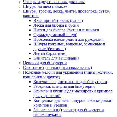
Чокеры и другие основы для колье
Шнуры на шею с замком
Шнуры, тросик, леска, ленты, проволока, сутаж,
канитель
Ювелирный тросик (ланка)
Леска для бисера и бусин
Нитки для бисера, бусин и вышивки
Сутаж (сутажный шнур)
Проволока ювелирная и для рукоделия
Шнуры кожаные, вощёные, замшевые и
другие (без замка)
Ленты бархатные
Канитель для вышивания
Цепочки для бижутерии
Стразовые цепочки (стразовые ленты)
Полезные мелочи для украшений (пины, колечки,
концевики и другое)
Колечки соединительные для бижутерии
Гвоздики, штифты для бижутерии
Кримпы и бусины для маскировки кримпов
для украшений
Концевики для лент, шнуров и маскировки
кримпов и узелков
Защита ланки (тросика) для бижутерии
своими руками