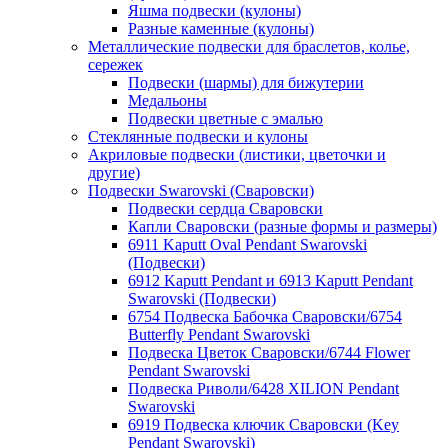
Яшма подвески (кулоны)
Разные каменные (кулоны)
Металлические подвески для браслетов, колье,
сережек
Подвески (шармы) для бижутерии
Медальоны
Подвески цветные с эмалью
Стеклянные подвески и кулоны
Акриловые подвески (листики, цветочки и
другие)
Подвески Swarovski (Сваровски)
Подвески сердца Сваровски
Капли Сваровски (разные формы и размеры)
6911 Kaputt Oval Pendant Swarovski
(Подвески)
6912 Kaputt Pendant и 6913 Kaputt Pendant
Swarovski (Подвески)
6754 Подвеска Бабочка Сваровски/6754
Butterfly Pendant Swarovski
Подвеска Цветок Сваровски/6744 Flower
Pendant Swarovski
Подвеска Риволи/6428 XILION Pendant
Swarovski
6919 Подвеска ключик Сваровски (Key
Pendant Swarovski)