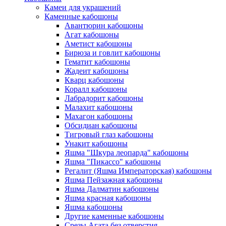
Камеи для украшений
Каменные кабошоны
Авантюрин кабошоны
Агат кабошоны
Аметист кабошоны
Бирюза и говлит кабошоны
Гематит кабошоны
Жадеит кабошоны
Кварц кабошоны
Коралл кабошоны
Лабрадорит кабошоны
Малахит кабошоны
Махагон кабошоны
Обсидиан кабошоны
Тигровый глаз кабошоны
Унакит кабошоны
Яшма "Шкура леопарда" кабошоны
Яшма "Пикассо" кабошоны
Регалит (Яшма Императорская) кабошоны
Яшма Пейзажная кабошоны
Яшма Далматин кабошоны
Яшма красная кабошоны
Яшма кабошоны
Другие каменные кабошоны
Срезы Агата без отверстия