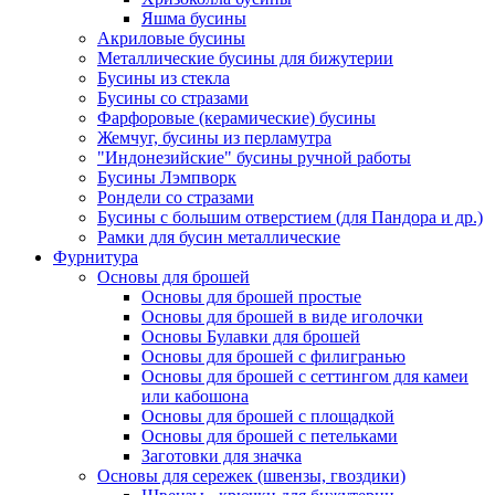
Яшма бусины
Акриловые бусины
Металлические бусины для бижутерии
Бусины из стекла
Бусины со стразами
Фарфоровые (керамические) бусины
Жемчуг, бусины из перламутра
"Индонезийские" бусины ручной работы
Бусины Лэмпворк
Рондели со стразами
Бусины с большим отверстием (для Пандора и др.)
Рамки для бусин металлические
Фурнитура
Основы для брошей
Основы для брошей простые
Основы для брошей в виде иголочки
Основы Булавки для брошей
Основы для брошей с филигранью
Основы для брошей с сеттингом для камеи
или кабошона
Основы для брошей с площадкой
Основы для брошей с петельками
Заготовки для значка
Основы для сережек (швензы, гвоздики)