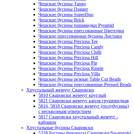
Чешские бусины Tango
Чешские бусины Dagger
Чешские бусины SuperDuo
Чешские бусины Brick
Чешские бусины пирамидки Pyramid
Чешские бусины прессованные Цветочки
Чешские прессованные бусины Листики
Чешские бусины Preciosa Tee
Чешские бусины Preciosa Candy
Чешские бусины Preciosa Chilli
Чешские бусины Preciosa Hill
Чешские бусины Preciosa Pip
Чешские бусины Preciosa Ripple
Чешские бусины Preciosa Villa
Чешские бусины резные Table Cut Beads
Чешские бусины прессованные Pressed Beads
Хрустальный жемчуг Сваровски
5810 Сваровски жемчуг круглый
5821 Сваровски жемчуг капля грушевидная
5816, 5818 Сваровски жемчуг (полубусины)
с несквозным отверстием
5817 Сваровски хрустальный жемчуг -
кабошон
Хрустальные бусины Сваровски
5328 Бусины биконусы Сваровски/Swarovski