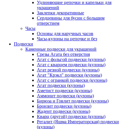
Удлиняющие цепочки и капельки для
украшений
Заклепки декоративные
Сердцевины для бусин с большим
отверстием
Часы
Основы для наручных часов
Часы-кулоны на цепочке и без
Подвески
Каменные подвески для украшений
Срезы Агата без отверстия
Агат с фольгой подвески (кулоны)
Агат с кварцем подвески (кулоны)
Агат резной подвески (кулоны)
Агат "Крэкл" подвески (кулоны)
Агат с огранкой подвески (кулоны)
Агат подвески (кулоны)
Аметист подвески (кулоны)
Аммонит подвески (кулоны)
Бирюза и Говлит подвески (кулоны)
Бронзит подвески (кулоны)
Жадеит подвески (кулоны)
Кварц (другой) подвески (кулоны)
Регалит (Яшма Императорская) подвески
(кулоны)