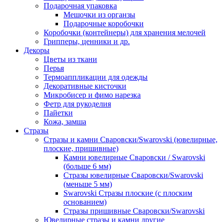
Подарочная упаковка
Мешочки из органзы
Подарочные коробочки
Коробочки (контейнеры) для хранения мелочей
Грипперы, ценники и др.
Декоры
Цветы из ткани
Перья
Термоаппликации для одежды
Декоративные кисточки
Микробисер и фимо нарезка
Фетр для рукоделия
Пайетки
Кожа, замша
Стразы
Стразы и камни Сваровски/Swarovski (ювелирные,
плоские, пришивные)
Камни ювелирные Сваровски / Swarovski
(больше 6 мм)
Стразы ювелирные Сваровски/Swarovski
(меньше 5 мм)
Swarovski Стразы плоские (с плоским
основанием)
Стразы пришивные Сваровски/Swarovski
Ювелирные стразы и камни другие