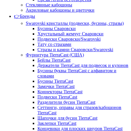
Стеклянные кабошоны
Акриловые кабошоны и цветочки
👉Бренды
Swarovski кристаллы (подвески, бусины, стразы)
Бусины Сваровски
Хрустальный жемчуг Сваровски
Подвески Сваровски/Swarovski
Тату со стразами
Стразы и камни Сваровски/Swarovski
Фурнитура TierraCast (США)
Бейлы TierraCast
Держатели TierraCast для подвесок и кулонов
Бусины буквы TierraCast с алфавитом и
словами
Бусины TierraCast
Замочки TierraCast
Коннекторы TierraCast
Подвески TierraCast
Разделители бусин TierraCast
Сеттинги, оправы для стразов/кабошонов
TierraCast
Шапочки для бусин TierraCast
Заклепки TierraCast
Концевики для плоских шнуров TierraCast