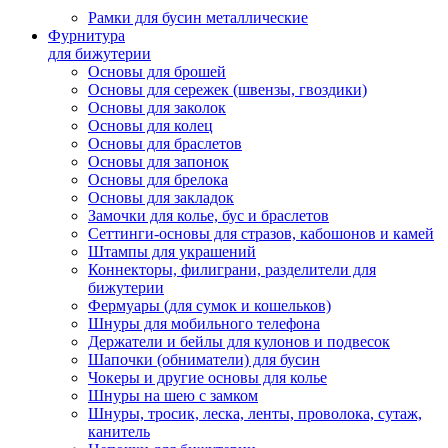
Рамки для бусин металлические
Фурнитура
для бижутерии
Основы для брошей
Основы для сережек (швензы, гвоздики)
Основы для заколок
Основы для колец
Основы для браслетов
Основы для запонок
Основы для брелока
Основы для закладок
Замочки для колье, бус и браслетов
Сеттинги-основы для стразов, кабошонов и камей
Штампы для украшений
Коннекторы, филиграни, разделители для
бижутерии
Фермуары (для сумок и кошельков)
Шнуры для мобильного телефона
Держатели и бейлы для кулонов и подвесок
Шапочки (обниматели) для бусин
Чокеры и другие основы для колье
Шнуры на шею с замком
Шнуры, тросик, леска, ленты, проволока, сутаж,
канитель