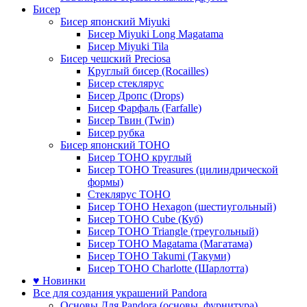
Бисер
Бисер японский Miyuki
Бисер Miyuki Long Magatama
Бисер Miyuki Tila
Бисер чешский Preciosa
Круглый бисер (Rocailles)
Бисер стеклярус
Бисер Дропс (Drops)
Бисер Фарфаль (Farfalle)
Бисер Твин (Twin)
Бисер рубка
Бисер японский TOHO
Бисер TOHO круглый
Бисер TOHO Treasures (цилиндрической
формы)
Стеклярус TOHO
Бисер TOHO Hexagon (шестиугольный)
Бисер TOHO Cube (Куб)
Бисер TOHO Triangle (треугольный)
Бисер TOHO Magatama (Магатама)
Бисер TOHO Takumi (Такуми)
Бисер TOHO Charlotte (Шарлотта)
♥ Новинки
Все для создания украшений Pandora
Основы Для Pandora (основы, фурнитура)