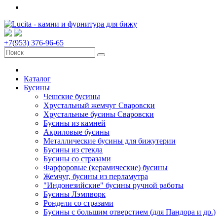
+7(953) 376-96-65
Каталог
Бусины
Чешские бусины
Хрустальный жемчуг Сваровски
Хрустальные бусины Сваровски
Бусины из камней
Акриловые бусины
Металлические бусины для бижутерии
Бусины из стекла
Бусины со стразами
Фарфоровые (керамические) бусины
Жемчуг, бусины из перламутра
"Индонезийские" бусины ручной работы
Бусины Лэмпворк
Рондели со стразами
Бусины с большим отверстием (для Пандора и др.)