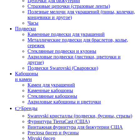
Цепочки для бижутерии
Стразовые цепочки (стразовые ленты)
Полезные мелочи для украшений (пины, колечки,
концевики и другое)
Часы
Подвески
Каменные подвески для украшений
Металлические подвески для браслетов, колье,
сережек
Стеклянные подвески и кулоны
Акриловые подвески (листики, цветочки и
другие)
Подвески Swarovski (Сваровски)
Кабошоны
и камеи
Камеи для украшений
Каменные кабошоны
Стеклянные кабошоны
Акриловые кабошоны и цветочки
👉Бренды
Swarovski кристаллы (подвески, бусины, стразы)
Фурнитура TierraCast (США)
Винтажная фурнитура для бижутерии США
Preciosa бисер и бусины
Miyuki бисер