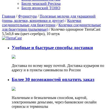
Бисер чешский Preciosa
Бисер японский TOHO
Главная
/
Фурнитура
/
Полезные мелочи для украшений
(пины, колечки, концевики и другое)
/
Колечки
соединительные для бижутерии
/
Колечки соединительные
для бижутерии (разъемные)
/ Колечко одинарное TierraCast
5,5х0,8 мм (цвет-серебро), 10 штук
Удобные и быстрые способы доставки
Доставка по всему миру почтой. Доставка курьером по
адресу и в пункты самовывоза по России
Более 30 возможностей оплатить заказ
Наличным и безналичным способом, картой,
электронными деньгами, через банковские онлайн
сервисы и терминалы