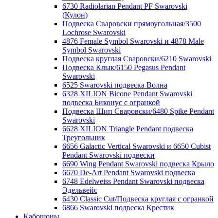
6730 Radiolarian Pendant PF Swarovski
(Кулон)
Подвеска Сваровски прямоугольная/3500
Lochrose Swarovski
4876 Female Symbol Swarovski и 4878 Male
Symbol Swarovski
Подвеска круглая Сваровски/6210 Swarovski
Подвеска Клык/6150 Pegasus Pendant
Swarovski
6525 Swarovski подвеска Волна
6328 XILION Bicone Pendant Swarovski
подвеска Биконус c огранкой
Подвеска Шип Сваровски/6480 Spike Pendant
Swarovski
6628 XILION Triangle Pendant подвеска
Треугольник
6656 Galactic Vertical Swarovski и 6650 Cubist
Pendant Swarovski подвески
6690 Wing Pendant Swarovski подвеска Крыло
6670 De-Art Pendant Swarovski подвеска
6748 Edelweiss Pendant Swarovski подвеска
Эдельвейс
6430 Classic Cut/Подвеска круглая с огранкой
6866 Swarovski подвеска Крестик
Кабошоны