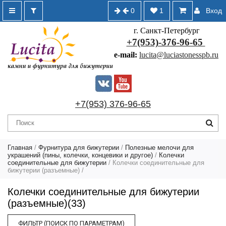
0
1
Вход
г. Санкт-Петербург
+7(953)-376-96-65
e-mail:
lucita@luciastonesspb.ru
+7(953) 376-96-65
Главная
/
Фурнитура для бижутерии
/
Полезные мелочи для
украшений (пины, колечки, концевики и другое)
/
Колечки
соединительные для бижутерии
/
Колечки соединительные для
бижутерии (разъемные)
/
Колечки соединительные для бижутерии
(разъемные)(33)
ФИЛЬТР (ПОИСК ПО ПАРАМЕТРАМ)