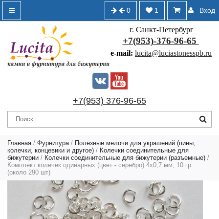
0
1
Вход
г. Санкт-Петербург
+7(953)-376-96-65
e-mail:
lucita@luciastonesspb.ru
+7(953) 376-96-65
Главная
/
Фурнитура
/
Полезные мелочи для украшений (пины,
колечки, концевики и другое)
/
Колечки соединительные для
бижутерии
/
Колечки соединительные для бижутерии (разъемные)
/
Комплект колечек одинарных (цвет - серебро) 4х0,7 мм, 10 гр
(около 290 шт)