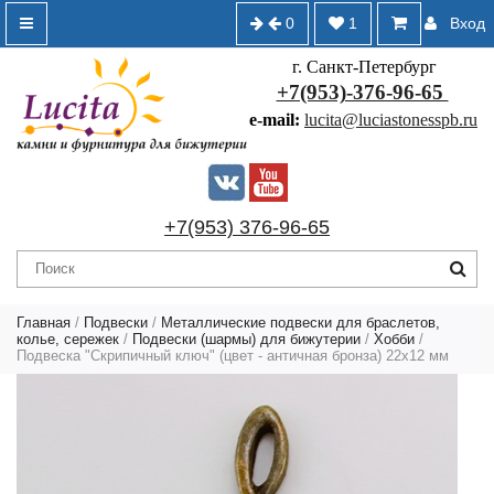
0
1
Вход
г. Санкт-Петербург
+7(953)-376-96-65
e-mail:
lucita@luciastonesspb.ru
+7(953) 376-96-65
Главная
/
Подвески
/
Металлические подвески для браслетов,
колье, сережек
/
Подвески (шармы) для бижутерии
/
Хобби
/
Подвеска "Скрипичный ключ" (цвет - античная бронза) 22х12 мм