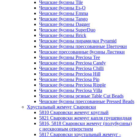
Чешские бусины Tile
Чешские бусины Es-O
Чешские бусины Emma
Чешские бусины Tango
Чешские бусины Dagger
Чешские бусины SuperDuo
Чешские бусины Brick
Чешские бусины пирамидки Pyramid
Чешские бусины прессованные Цветочки
Чешские прессованные бусины Листики
Чешские бусины Preciosa Tee
Чешские бусины Preciosa Candy
Чешские бусины Preciosa Chilli
Чешские бусины Preciosa Hill
Чешские бусины Preciosa Pip
Чешские бусины Preciosa Ripple
Чешские бусины Preciosa Villa
Чешские бусины резные Table Cut Beads
Чешские бусины прессованные Pressed Beads
Хрустальный жемчуг Сваровски
5810 Сваровски жемчуг круглый
5821 Сваровски жемчуг капля грушевидная
5816, 5818 Сваровски жемчуг (полубусины)
с несквозным отверстием
5817 Сваровски хрустальный жемчуг -