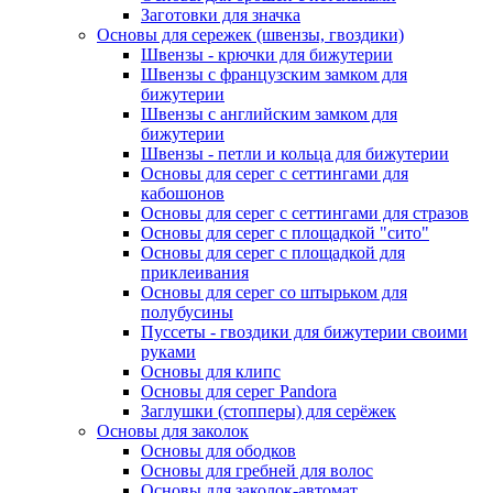
Заготовки для значка
Основы для сережек (швензы, гвоздики)
Швензы - крючки для бижутерии
Швензы с французским замком для
бижутерии
Швензы с английским замком для
бижутерии
Швензы - петли и кольца для бижутерии
Основы для серег с сеттингами для
кабошонов
Основы для серег с сеттингами для стразов
Основы для серег с площадкой "сито"
Основы для серег с площадкой для
приклеивания
Основы для серег со штырьком для
полубусины
Пуссеты - гвоздики для бижутерии своими
руками
Основы для клипс
Основы для серег Pandora
Заглушки (стопперы) для серёжек
Основы для заколок
Основы для ободков
Основы для гребней для волос
Основы для заколок-автомат