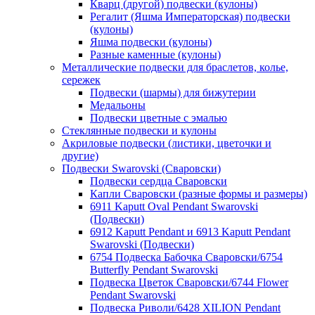
Кварц (другой) подвески (кулоны)
Регалит (Яшма Императорская) подвески
(кулоны)
Яшма подвески (кулоны)
Разные каменные (кулоны)
Металлические подвески для браслетов, колье,
сережек
Подвески (шармы) для бижутерии
Медальоны
Подвески цветные с эмалью
Стеклянные подвески и кулоны
Акриловые подвески (листики, цветочки и
другие)
Подвески Swarovski (Сваровски)
Подвески сердца Сваровски
Капли Сваровски (разные формы и размеры)
6911 Kaputt Oval Pendant Swarovski
(Подвески)
6912 Kaputt Pendant и 6913 Kaputt Pendant
Swarovski (Подвески)
6754 Подвеска Бабочка Сваровски/6754
Butterfly Pendant Swarovski
Подвеска Цветок Сваровски/6744 Flower
Pendant Swarovski
Подвеска Риволи/6428 XILION Pendant