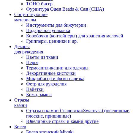
TOHO бисер
Фурнитура Quest Beads & Cast (США)
Сопутствующие
материалы
Инструменты для бижутерии
Подарочная упаковка
Коробочки (контейнеры) для хранения мелочей
Грипперы, ценники и др.
Декоры
для рукоделия
Цветы из ткани
Перья
Термоаппликации для одежды
Декоративные кисточки
Микробисер и фимо нарезка
Фетр для рукоделия
Пайетки
Кожа, замша
Стразы
камни
Стразы и камни Сваровски/Swarovski (ювелирные,
плоские, пришивные)
Ювелирные стразы и камни другие
Бисер
Бисер японский Miyuki