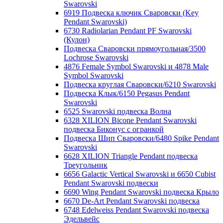
Swarovski
6919 Подвеска ключик Сваровски (Key
Pendant Swarovski)
6730 Radiolarian Pendant PF Swarovski
(Кулон)
Подвеска Сваровски прямоугольная/3500
Lochrose Swarovski
4876 Female Symbol Swarovski и 4878 Male
Symbol Swarovski
Подвеска круглая Сваровски/6210 Swarovski
Подвеска Клык/6150 Pegasus Pendant
Swarovski
6525 Swarovski подвеска Волна
6328 XILION Bicone Pendant Swarovski
подвеска Биконус c огранкой
Подвеска Шип Сваровски/6480 Spike Pendant
Swarovski
6628 XILION Triangle Pendant подвеска
Треугольник
6656 Galactic Vertical Swarovski и 6650 Cubist
Pendant Swarovski подвески
6690 Wing Pendant Swarovski подвеска Крыло
6670 De-Art Pendant Swarovski подвеска
6748 Edelweiss Pendant Swarovski подвеска
Эдельвейс