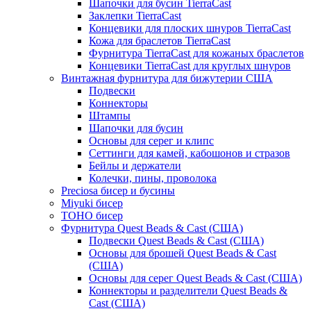
Шапочки для бусин TierraCast
Заклепки TierraCast
Концевики для плоских шнуров TierraCast
Кожа для браслетов TierraCast
Фурнитура TierraCast для кожаных браслетов
Концевики TierraCast для круглых шнуров
Винтажная фурнитура для бижутерии США
Подвески
Коннекторы
Штампы
Шапочки для бусин
Основы для серег и клипс
Сеттинги для камей, кабошонов и стразов
Бейлы и держатели
Колечки, пины, проволока
Preciosa бисер и бусины
Miyuki бисер
TOHO бисер
Фурнитура Quest Beads & Cast (США)
Подвески Quest Beads & Cast (США)
Основы для брошей Quest Beads & Cast
(США)
Основы для серег Quest Beads & Cast (США)
Коннекторы и разделители Quest Beads &
Cast (США)