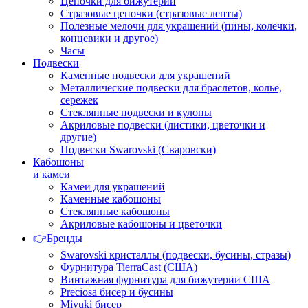
Цепочки для бижутерии
Стразовые цепочки (стразовые ленты)
Полезные мелочи для украшений (пины, колечки,
концевики и другое)
Часы
Подвески
Каменные подвески для украшений
Металлические подвески для браслетов, колье,
сережек
Стеклянные подвески и кулоны
Акриловые подвески (листики, цветочки и
другие)
Подвески Swarovski (Сваровски)
Кабошоны
и камеи
Камеи для украшений
Каменные кабошоны
Стеклянные кабошоны
Акриловые кабошоны и цветочки
👉Бренды
Swarovski кристаллы (подвески, бусины, стразы)
Фурнитура TierraCast (США)
Винтажная фурнитура для бижутерии США
Preciosa бисер и бусины
Miyuki бисер