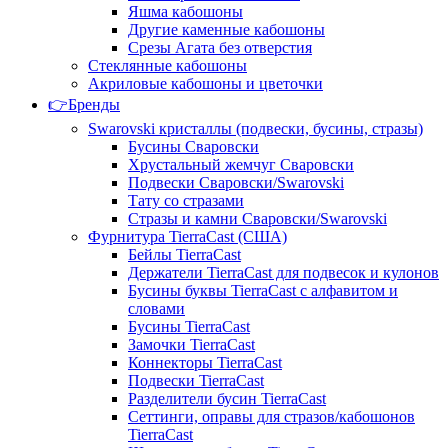
Яшма кабошоны
Другие каменные кабошоны
Срезы Агата без отверстия
Стеклянные кабошоны
Акриловые кабошоны и цветочки
👉Бренды
Swarovski кристаллы (подвески, бусины, стразы)
Бусины Сваровски
Хрустальный жемчуг Сваровски
Подвески Сваровски/Swarovski
Тату со стразами
Стразы и камни Сваровски/Swarovski
Фурнитура TierraCast (США)
Бейлы TierraCast
Держатели TierraCast для подвесок и кулонов
Бусины буквы TierraCast с алфавитом и
словами
Бусины TierraCast
Замочки TierraCast
Коннекторы TierraCast
Подвески TierraCast
Разделители бусин TierraCast
Сеттинги, оправы для стразов/кабошонов
TierraCast