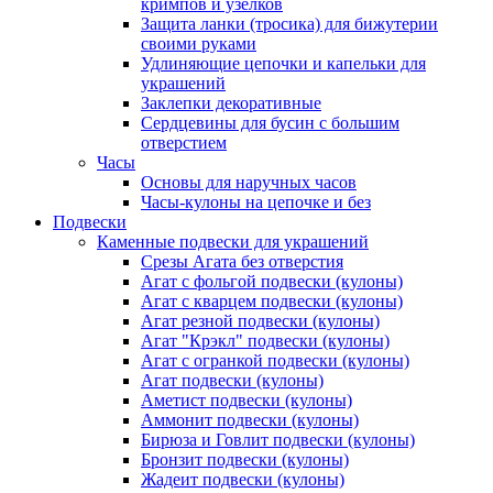
кримпов и узелков
Защита ланки (тросика) для бижутерии
своими руками
Удлиняющие цепочки и капельки для
украшений
Заклепки декоративные
Сердцевины для бусин с большим
отверстием
Часы
Основы для наручных часов
Часы-кулоны на цепочке и без
Подвески
Каменные подвески для украшений
Срезы Агата без отверстия
Агат с фольгой подвески (кулоны)
Агат с кварцем подвески (кулоны)
Агат резной подвески (кулоны)
Агат "Крэкл" подвески (кулоны)
Агат с огранкой подвески (кулоны)
Агат подвески (кулоны)
Аметист подвески (кулоны)
Аммонит подвески (кулоны)
Бирюза и Говлит подвески (кулоны)
Бронзит подвески (кулоны)
Жадеит подвески (кулоны)