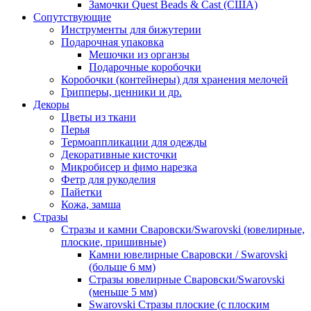
Замочки Quest Beads & Cast (США)
Сопутствующие
Инструменты для бижутерии
Подарочная упаковка
Мешочки из органзы
Подарочные коробочки
Коробочки (контейнеры) для хранения мелочей
Грипперы, ценники и др.
Декоры
Цветы из ткани
Перья
Термоаппликации для одежды
Декоративные кисточки
Микробисер и фимо нарезка
Фетр для рукоделия
Пайетки
Кожа, замша
Стразы
Стразы и камни Сваровски/Swarovski (ювелирные,
плоские, пришивные)
Камни ювелирные Сваровски / Swarovski
(больше 6 мм)
Стразы ювелирные Сваровски/Swarovski
(меньше 5 мм)
Swarovski Стразы плоские (с плоским