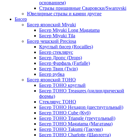
основанием)
Стразы пришивные Сваровски/Swarovski
Ювелирные стразы и камни другие
Бисер
Бисер японский Miyuki
Бисер Miyuki Long Magatama
Бисер Miyuki Tila
Бисер чешский Preciosa
Круглый бисер (Rocailles)
Бисер стеклярус
Бисер Дропс (Drops)
Бисер Фарфаль (Farfalle)
Бисер Твин (Twin)
Бисер рубка
Бисер японский TOHO
Бисер TOHO круглый
Бисер TOHO Treasures (цилиндрической
формы)
Стеклярус TOHO
Бисер TOHO Hexagon (шестиугольный)
Бисер TOHO Cube (Куб)
Бисер TOHO Triangle (треугольный)
Бисер TOHO Magatama (Магатама)
Бисер TOHO Takumi (Такуми)
Бисер TOHO Charlotte (Шарлотта)