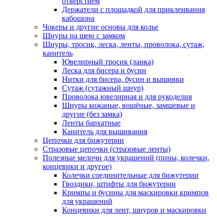
отверстием
Держатели с площадкой для приклеивания
кабошона
Чокеры и другие основы для колье
Шнуры на шею с замком
Шнуры, тросик, леска, ленты, проволока, сутаж,
канитель
Ювелирный тросик (ланка)
Леска для бисера и бусин
Нитки для бисера, бусин и вышивки
Сутаж (сутажный шнур)
Проволока ювелирная и для рукоделия
Шнуры кожаные, вощёные, замшевые и
другие (без замка)
Ленты бархатные
Канитель для вышивания
Цепочки для бижутерии
Стразовые цепочки (стразовые ленты)
Полезные мелочи для украшений (пины, колечки,
концевики и другое)
Колечки соединительные для бижутерии
Гвоздики, штифты для бижутерии
Кримпы и бусины для маскировки кримпов
для украшений
Концевики для лент, шнуров и маскировки