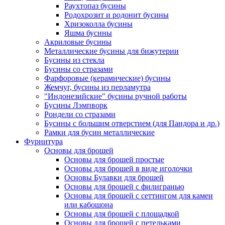
Раухтопаз бусины
Родохрозит и родонит бусины
Хризоколла бусины
Яшма бусины
Акриловые бусины
Металлические бусины для бижутерии
Бусины из стекла
Бусины со стразами
Фарфоровые (керамические) бусины
Жемчуг, бусины из перламутра
"Индонезийские" бусины ручной работы
Бусины Лэмпворк
Рондели со стразами
Бусины с большим отверстием (для Пандора и др.)
Рамки для бусин металлические
Фурнитура
Основы для брошей
Основы для брошей простые
Основы для брошей в виде иголочки
Основы Булавки для брошей
Основы для брошей с филигранью
Основы для брошей с сеттингом для камеи
или кабошона
Основы для брошей с площадкой
Основы для брошей с петельками