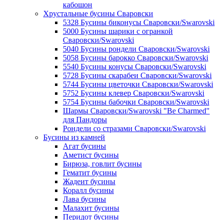
кабошон
Хрустальные бусины Сваровски
5328 Бусины биконусы Сваровски/Swarovski
5000 Бусины шарики с огранкой
Сваровски/Swarovski
5040 Бусины рондели Сваровски/Swarovski
5058 Бусины барокко Сваровски/Swarovski
5540 Бусины конусы Сваровски/Swarovski
5728 Бусины скарабеи Сваровски/Swarovski
5744 Бусины цветочки Сваровски/Swarovski
5752 Бусины клевер Сваровски/Swarovski
5754 Бусины бабочки Сваровски/Swarovski
Шармы Сваровски/Swarovski "Be Charmed"
для Пандоры
Рондели со стразами Сваровски/Swarovski
Бусины из камней
Агат бусины
Аметист бусины
Бирюза, говлит бусины
Гематит бусины
Жадеит бусины
Коралл бусины
Лава бусины
Малахит бусины
Перидот бусины