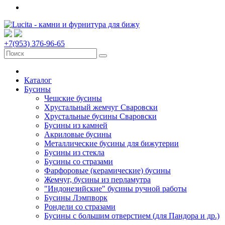
+7(953) 376-96-65
Каталог
Бусины
Чешские бусины
Хрустальный жемчуг Сваровски
Хрустальные бусины Сваровски
Бусины из камней
Акриловые бусины
Металлические бусины для бижутерии
Бусины из стекла
Бусины со стразами
Фарфоровые (керамические) бусины
Жемчуг, бусины из перламутра
"Индонезийские" бусины ручной работы
Бусины Лэмпворк
Рондели со стразами
Бусины с большим отверстием (для Пандора и др.)