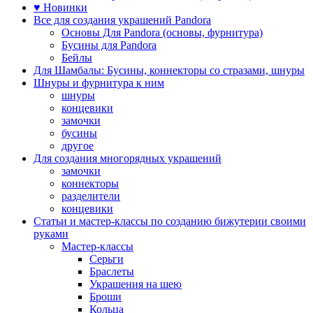
♥ Новинки
Все для создания украшений Pandora
Основы Для Pandora (основы, фурнитура)
Бусины для Pandora
Бейлы
Для Шамбалы: Бусины, коннекторы со стразами, шнуры
Шнуры и фурнитура к ним
шнуры
концевики
замочки
бусины
другое
Для создания многорядных украшений
замочки
коннекторы
разделители
концевики
Статьи и мастер-классы по созданию бижутерии своими
руками
Мастер-классы
Серьги
Браслеты
Украшения на шею
Броши
Кольца