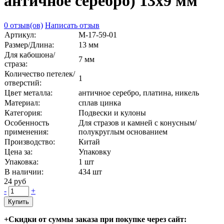
античное серебро) 13х9 мм
0 отзыв(ов)
Написать отзыв
Артикул:
М-17-59-01
Размер/Длина:
13 мм
Для кабошона/
7 мм
страза:
Количество петелек/
1
отверстий:
Цвет металла:
античное серебро, платина, никель
Материал:
сплав цинка
Категория:
Подвески и кулоны
Особенность
Для стразов и камней с конусным/
применения:
полукруглым основанием
Производство:
Китай
Цена за:
Упаковку
Упаковка:
1 шт
В наличии:
434
шт
24 руб
-
+
Купить
+Скидки от суммы заказа при покупке через сайт: