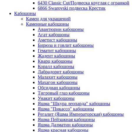
6430 Classic Cut/Подвеска круглая с огранкой
6866 Swarovski подвеска Крестик
Кабошоны
Камеи для украшений
Каменные кабошоны
Авантюрин кабошоны
Агат кабошоны
Аметист кабошоны
Бирюза и говлит кабошоны
Гематит кабошоны
Жадеит кабошоны
Кварц кабошоны
Коралл кабошоны
Лабрадорит кабошоны
Малахит кабошоны
Махагон кабошоны
Обсидиан кабошоны
Тигровый глаз кабошоны
Унакит кабошоны
Яшма "Шкура леопарда" кабошоны
Яшма "Пикассо" кабошоны
Регалит (Яшма Императорская) кабошоны
Яшма Пейзажная кабошоны
Яшма Далматин кабошоны
Яшма красная кабошоны