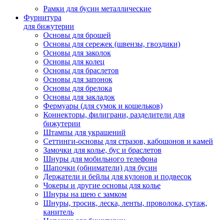
Рамки для бусин металлические
Фурнитура
для бижутерии
Основы для брошей
Основы для сережек (швензы, гвоздики)
Основы для заколок
Основы для колец
Основы для браслетов
Основы для запонок
Основы для брелока
Основы для закладок
Фермуары (для сумок и кошельков)
Коннекторы, филиграни, разделители для
бижутерии
Штампы для украшений
Сеттинги-основы для стразов, кабошонов и камей
Замочки для колье, бус и браслетов
Шнуры для мобильного телефона
Шапочки (обниматели) для бусин
Держатели и бейлы для кулонов и подвесок
Чокеры и другие основы для колье
Шнуры на шею с замком
Шнуры, тросик, леска, ленты, проволока, сутаж,
канитель