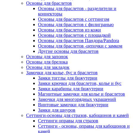
Основы для браслетов
Основы для браслетов - разделители и
коннекторы
Основы для браслетов с сеттингом
Основы для браслетов с филигранью
Основы для браслетов из кожи
Основы для браслетов с площадкой
Основы для браслетов Пандора/Pandora
Основы для браслетов -цепочки с замком
Другие основы для браслетов
Основы для запонок
Основы для брелока
Основы для закладок
Замочки для колье, бус и браслетов
Замки тогглы для бижутерии
Замки крючки для браслетов, колье и бус
Замки карабины для бижутерии
Магнитные замочки для колье и браслетов
Замочки для многорядных украшений
Винтовые замочки для бижутерии
Замки для шнуров
Сеттинги-основы для стразов, кабошонов и камей
Сеттинги оправы для стразов
Сеттинги - основы, оправы для кабошонов и
камей