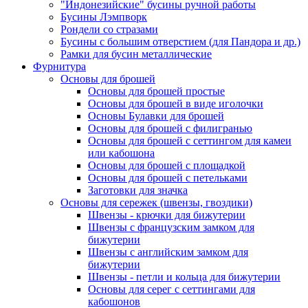
"Индонезийские" бусины ручной работы
Бусины Лэмпворк
Рондели со стразами
Бусины с большим отверстием (для Пандора и др.)
Рамки для бусин металлические
Фурнитура
Основы для брошей
Основы для брошей простые
Основы для брошей в виде иголочки
Основы Булавки для брошей
Основы для брошей с филигранью
Основы для брошей с сеттингом для камеи
или кабошона
Основы для брошей с площадкой
Основы для брошей с петельками
Заготовки для значка
Основы для сережек (швензы, гвоздики)
Швензы - крючки для бижутерии
Швензы с французским замком для
бижутерии
Швензы с английским замком для
бижутерии
Швензы - петли и кольца для бижутерии
Основы для серег с сеттингами для
кабошонов