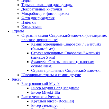
Перья
Термоаппликации для одежды
Декоративные кисточки
Микробисер и фимо нарезка
Фетр для рукоделия
Пайетки
Кожа, замша
Стразы
Стразы и камни Сваровски/Swarovski (ювелирные,
плоские, пришивные)
Камни ювелирные Сваровски / Swarovski
(больше 6 мм)
Стразы ювелирные Сваровски/Swarovski
(меньше 5 мм)
Swarovski Стразы плоские (с плоским
основанием)
Стразы пришивные Сваровски/Swarovski
Ювелирные стразы и камни другие
Бисер
Бисер японский Miyuki
Бисер Miyuki Long Magatama
Бисер Miyuki Tila
Бисер чешский Preciosa
Круглый бисер (Rocailles)
Бисер стеклярус