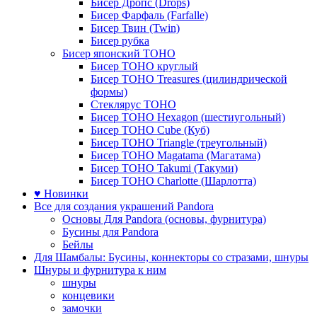
Бисер Дропс (Drops)
Бисер Фарфаль (Farfalle)
Бисер Твин (Twin)
Бисер рубка
Бисер японский TOHO
Бисер TOHO круглый
Бисер TOHO Treasures (цилиндрической
формы)
Стеклярус TOHO
Бисер TOHO Hexagon (шестиугольный)
Бисер TOHO Cube (Куб)
Бисер TOHO Triangle (треугольный)
Бисер TOHO Magatama (Магатама)
Бисер TOHO Takumi (Такуми)
Бисер TOHO Charlotte (Шарлотта)
♥ Новинки
Все для создания украшений Pandora
Основы Для Pandora (основы, фурнитура)
Бусины для Pandora
Бейлы
Для Шамбалы: Бусины, коннекторы со стразами, шнуры
Шнуры и фурнитура к ним
шнуры
концевики
замочки