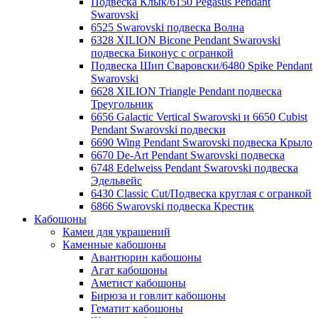
Подвеска Клык/6150 Pegasus Pendant
Swarovski
6525 Swarovski подвеска Волна
6328 XILION Bicone Pendant Swarovski
подвеска Биконус c огранкой
Подвеска Шип Сваровски/6480 Spike Pendant
Swarovski
6628 XILION Triangle Pendant подвеска
Треугольник
6656 Galactic Vertical Swarovski и 6650 Cubist
Pendant Swarovski подвески
6690 Wing Pendant Swarovski подвеска Крыло
6670 De-Art Pendant Swarovski подвеска
6748 Edelweiss Pendant Swarovski подвеска
Эдельвейс
6430 Classic Cut/Подвеска круглая с огранкой
6866 Swarovski подвеска Крестик
Кабошоны
Камеи для украшений
Каменные кабошоны
Авантюрин кабошоны
Агат кабошоны
Аметист кабошоны
Бирюза и говлит кабошоны
Гематит кабошоны