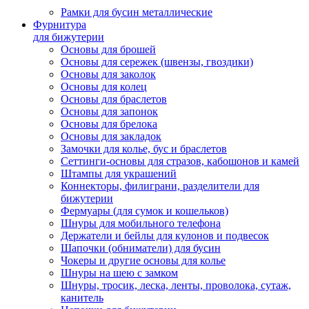
Рамки для бусин металлические
Фурнитура
для бижутерии
Основы для брошей
Основы для сережек (швензы, гвоздики)
Основы для заколок
Основы для колец
Основы для браслетов
Основы для запонок
Основы для брелока
Основы для закладок
Замочки для колье, бус и браслетов
Сеттинги-основы для стразов, кабошонов и камей
Штампы для украшений
Коннекторы, филиграни, разделители для
бижутерии
Фермуары (для сумок и кошельков)
Шнуры для мобильного телефона
Держатели и бейлы для кулонов и подвесок
Шапочки (обниматели) для бусин
Чокеры и другие основы для колье
Шнуры на шею с замком
Шнуры, тросик, леска, ленты, проволока, сутаж,
канитель