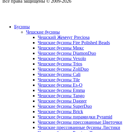
Все права защищены © 2009-2026
Бусины
Чешские бусины
Чешский Жемчуг Preciosa
Чешские бусины Fire Polished Beads
Чешские бусины Микс
Чешские бусины DiamonDuo
Чешские бусины Vexolo
Чешские бусины Trios
Чешские бусины ZoliDuo
Чешские бусины Cali
Чешские бусины Tile
Чешские бусины Es-O
Чешские бусины Emma
Чешские бусины Tango
Чешские бусины Dagger
Чешские бусины SuperDuo
Чешские бусины Brick
Чешские бусины пирамидки Pyramid
Чешские бусины прессованные Цветочки
Чешские прессованные бусины Листики