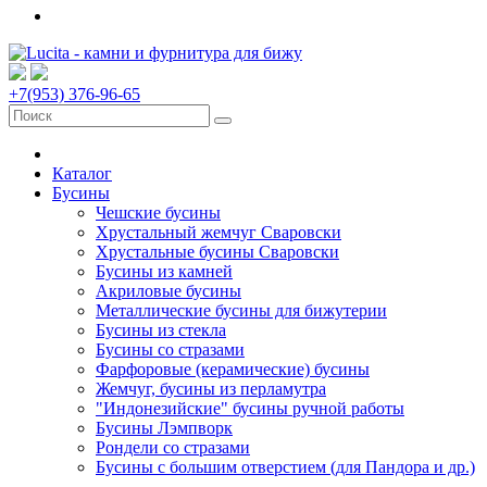
+7(953) 376-96-65
Каталог
Бусины
Чешские бусины
Хрустальный жемчуг Сваровски
Хрустальные бусины Сваровски
Бусины из камней
Акриловые бусины
Металлические бусины для бижутерии
Бусины из стекла
Бусины со стразами
Фарфоровые (керамические) бусины
Жемчуг, бусины из перламутра
"Индонезийские" бусины ручной работы
Бусины Лэмпворк
Рондели со стразами
Бусины с большим отверстием (для Пандора и др.)