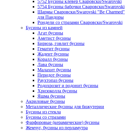
5752 Бусины клевер Сваровски/Swarovski
5754 Бусины бабочки Сваровски/Swarovski
Шармы Сваровски/Swarovski "Be Charmed"
для Пандоры
Рондели со стразами Сваровски/Swarovski
Бусины из камней
Агат бусины
Аметист бусины
Бирюза, говлит бусины
Гематит бусины
Жадеит бусины
Коралл бусины
Лава бусины
Малахит бусины
Перидот бусины
Раухтопаз бусины
Родохрозит и родонит бусины
Хризоколла бусины
Яшма бусины
Акриловые бусины
Металлические бусины для бижутерии
Бусины из стекла
Бусины со стразами
Фарфоровые (керамические) бусины
Жемчуг, бусины из перламутра