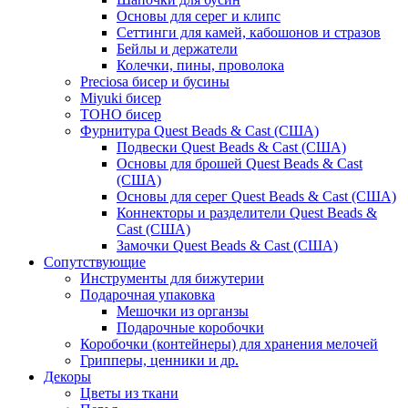
Основы для серег и клипс
Сеттинги для камей, кабошонов и стразов
Бейлы и держатели
Колечки, пины, проволока
Preciosa бисер и бусины
Miyuki бисер
TOHO бисер
Фурнитура Quest Beads & Cast (США)
Подвески Quest Beads & Cast (США)
Основы для брошей Quest Beads & Cast
(США)
Основы для серег Quest Beads & Cast (США)
Коннекторы и разделители Quest Beads &
Cast (США)
Замочки Quest Beads & Cast (США)
Сопутствующие
Инструменты для бижутерии
Подарочная упаковка
Мешочки из органзы
Подарочные коробочки
Коробочки (контейнеры) для хранения мелочей
Грипперы, ценники и др.
Декоры
Цветы из ткани