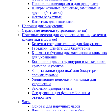
Проволока ювелирная и для рукоделия
Шнуры кожаные, вощёные, замшевые и
другие (без замка)
Ленты бархатные
Канитель для вышивания
Цепочки для бижутерии
Стразовые цепочки (стразовые ленты)
Полезные мелочи для украшений (пины, колечки,
концевики и другое)
Колечки соединительные для бижутерии
Гвоздики, штифты для бижутерии
Кримпы и бусины для маскировки кримпов
для украшений
Концевики для лент, шнуров и маскировки
кримпов и узелков
Защита ланки (тросика) для бижутерии
своими руками
Удлиняющие цепочки и капельки для
украшений
Заклепки декоративные
Сердцевины для бусин с большим
отверстием
Часы
Основы для наручных часов
Часы-кулоны на цепочке и без