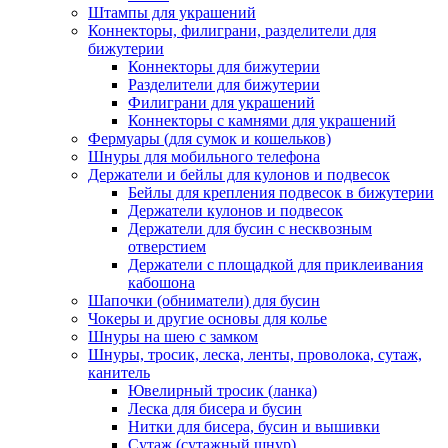
Штампы для украшений
Коннекторы, филиграни, разделители для
бижутерии
Коннекторы для бижутерии
Разделители для бижутерии
Филиграни для украшений
Коннекторы с камнями для украшений
Фермуары (для сумок и кошельков)
Шнуры для мобильного телефона
Держатели и бейлы для кулонов и подвесок
Бейлы для крепления подвесок в бижутерии
Держатели кулонов и подвесок
Держатели для бусин с несквозным
отверстием
Держатели с площадкой для приклеивания
кабошона
Шапочки (обниматели) для бусин
Чокеры и другие основы для колье
Шнуры на шею с замком
Шнуры, тросик, леска, ленты, проволока, сутаж,
канитель
Ювелирный тросик (ланка)
Леска для бисера и бусин
Нитки для бисера, бусин и вышивки
Сутаж (сутажный шнур)