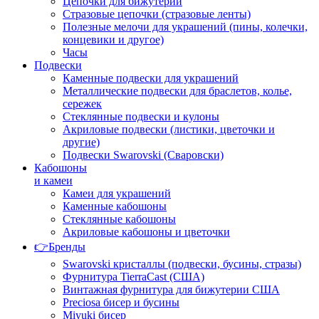
Цепочки для бижутерии
Стразовые цепочки (стразовые ленты)
Полезные мелочи для украшений (пины, колечки,
концевики и другое)
Часы
Подвески
Каменные подвески для украшений
Металлические подвески для браслетов, колье,
сережек
Стеклянные подвески и кулоны
Акриловые подвески (листики, цветочки и
другие)
Подвески Swarovski (Сваровски)
Кабошоны
и камеи
Камеи для украшений
Каменные кабошоны
Стеклянные кабошоны
Акриловые кабошоны и цветочки
👉Бренды
Swarovski кристаллы (подвески, бусины, стразы)
Фурнитура TierraCast (США)
Винтажная фурнитура для бижутерии США
Preciosa бисер и бусины
Miyuki бисер