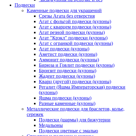
Подвески
Каменные подвески для украшений
Срезы Агата без отверстия
Агат с фольгой подвески (кулоны)
Агат с кварцем подвески (кулоны)
Агат резной подвески (кулоны)
Агат "Крэкл" подвески (кулоны)
Агат с огранкой подвески (кулоны)
Агат подвески (кулоны)
Аметист подвески (кулоны)
Аммонит подвески (кулоны)
Бирюза и Говлит подвески (кулоны)
Бронзит подвески (кулоны)
Жадеит подвески (кулоны)
Кварц (другой) подвески (кулоны)
Регалит (Яшма Императорская) подвески
(кулоны)
Яшма подвески (кулоны)
Разные каменные (кулоны)
Металлические подвески для браслетов, колье,
сережек
Подвески (шармы) для бижутерии
Медальоны
Подвески цветные с эмалью