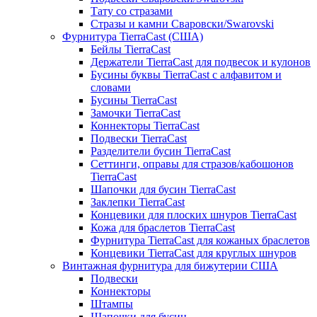
Тату со стразами
Стразы и камни Сваровски/Swarovski
Фурнитура TierraCast (США)
Бейлы TierraCast
Держатели TierraCast для подвесок и кулонов
Бусины буквы TierraCast с алфавитом и
словами
Бусины TierraCast
Замочки TierraCast
Коннекторы TierraCast
Подвески TierraCast
Разделители бусин TierraCast
Сеттинги, оправы для стразов/кабошонов
TierraCast
Шапочки для бусин TierraCast
Заклепки TierraCast
Концевики для плоских шнуров TierraCast
Кожа для браслетов TierraCast
Фурнитура TierraCast для кожаных браслетов
Концевики TierraCast для круглых шнуров
Винтажная фурнитура для бижутерии США
Подвески
Коннекторы
Штампы
Шапочки для бусин