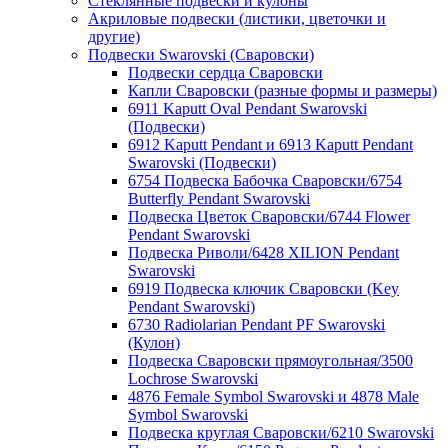
Стеклянные подвески и кулоны
Акриловые подвески (листики, цветочки и
другие)
Подвески Swarovski (Сваровски)
Подвески сердца Сваровски
Капли Сваровски (разные формы и размеры)
6911 Kaputt Oval Pendant Swarovski
(Подвески)
6912 Kaputt Pendant и 6913 Kaputt Pendant
Swarovski (Подвески)
6754 Подвеска Бабочка Сваровски/6754
Butterfly Pendant Swarovski
Подвеска Цветок Сваровски/6744 Flower
Pendant Swarovski
Подвеска Риволи/6428 XILION Pendant
Swarovski
6919 Подвеска ключик Сваровски (Key
Pendant Swarovski)
6730 Radiolarian Pendant PF Swarovski
(Кулон)
Подвеска Сваровски прямоугольная/3500
Lochrose Swarovski
4876 Female Symbol Swarovski и 4878 Male
Symbol Swarovski
Подвеска круглая Сваровски/6210 Swarovski