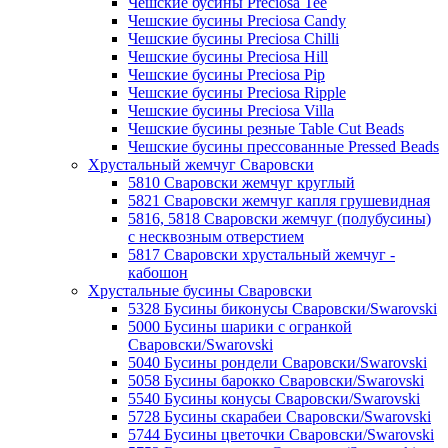
Чешские бусины Preciosa Tee
Чешские бусины Preciosa Candy
Чешские бусины Preciosa Chilli
Чешские бусины Preciosa Hill
Чешские бусины Preciosa Pip
Чешские бусины Preciosa Ripple
Чешские бусины Preciosa Villa
Чешские бусины резные Table Cut Beads
Чешские бусины прессованные Pressed Beads
Хрустальный жемчуг Сваровски
5810 Сваровски жемчуг круглый
5821 Сваровски жемчуг капля грушевидная
5816, 5818 Сваровски жемчуг (полубусины)
с несквозным отверстием
5817 Сваровски хрустальный жемчуг -
кабошон
Хрустальные бусины Сваровски
5328 Бусины биконусы Сваровски/Swarovski
5000 Бусины шарики с огранкой
Сваровски/Swarovski
5040 Бусины рондели Сваровски/Swarovski
5058 Бусины барокко Сваровски/Swarovski
5540 Бусины конусы Сваровски/Swarovski
5728 Бусины скарабеи Сваровски/Swarovski
5744 Бусины цветочки Сваровски/Swarovski