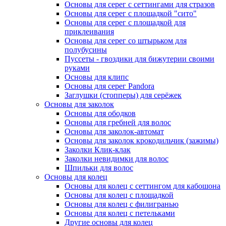
Основы для серег с сеттингами для стразов
Основы для серег с площадкой "сито"
Основы для серег с площадкой для
приклеивания
Основы для серег со штырьком для
полубусины
Пуссеты - гвоздики для бижутерии своими
руками
Основы для клипс
Основы для серег Pandora
Заглушки (стопперы) для серёжек
Основы для заколок
Основы для ободков
Основы для гребней для волос
Основы для заколок-автомат
Основы для заколок крокодильчик (зажимы)
Заколки Клик-клак
Заколки невидимки для волос
Шпильки для волос
Основы для колец
Основы для колец с сеттингом для кабошона
Основы для колец с площадкой
Основы для колец с филигранью
Основы для колец с петельками
Другие основы для колец