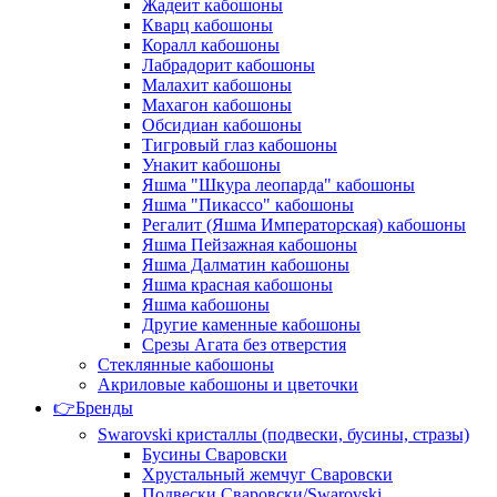
Жадеит кабошоны
Кварц кабошоны
Коралл кабошоны
Лабрадорит кабошоны
Малахит кабошоны
Махагон кабошоны
Обсидиан кабошоны
Тигровый глаз кабошоны
Унакит кабошоны
Яшма "Шкура леопарда" кабошоны
Яшма "Пикассо" кабошоны
Регалит (Яшма Императорская) кабошоны
Яшма Пейзажная кабошоны
Яшма Далматин кабошоны
Яшма красная кабошоны
Яшма кабошоны
Другие каменные кабошоны
Срезы Агата без отверстия
Стеклянные кабошоны
Акриловые кабошоны и цветочки
👉Бренды
Swarovski кристаллы (подвески, бусины, стразы)
Бусины Сваровски
Хрустальный жемчуг Сваровски
Подвески Сваровски/Swarovski