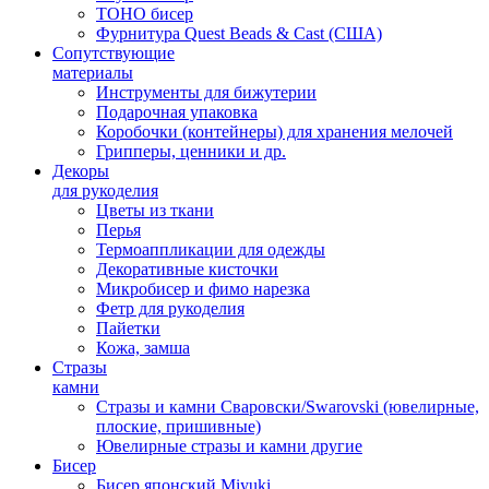
TOHO бисер
Фурнитура Quest Beads & Cast (США)
Сопутствующие
материалы
Инструменты для бижутерии
Подарочная упаковка
Коробочки (контейнеры) для хранения мелочей
Грипперы, ценники и др.
Декоры
для рукоделия
Цветы из ткани
Перья
Термоаппликации для одежды
Декоративные кисточки
Микробисер и фимо нарезка
Фетр для рукоделия
Пайетки
Кожа, замша
Стразы
камни
Стразы и камни Сваровски/Swarovski (ювелирные,
плоские, пришивные)
Ювелирные стразы и камни другие
Бисер
Бисер японский Miyuki