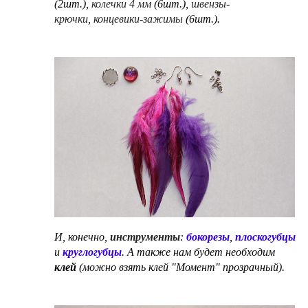
(2шт.),
колечки 4 мм
(6шт.),
швензы-
крючки
,
концевики-зажимы
(6шт.).
И, конечно,
инструменты
:
бокорезы
,
плоскогубцы
и
круглогубцы
.
А также нам будет необходим
клей
(можно взять клей "Момент" прозрачный).