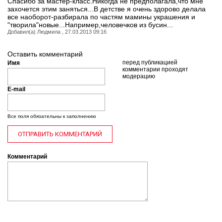
Спасибо за мастер-класс.Никогда не предполагала,что мне
захочется этим заняться...В детстве я очень здорово делала
все наоборот-разбирала по частям мамины украшения и
"творила"новые...Например,человечков из бусин...
Добавил(а) Людмила , 27.03.2013 09:16
Оставить комментарий
перед публикацией
Имя
комментарии проходят
модерацию
E-mail
Все поля обязательны к заполнению
Комментарий