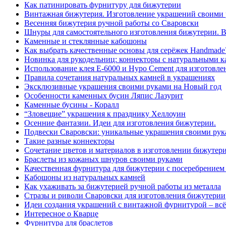
Как патинировать фурнитуру для бижутерии
Винтажная бижутерия. Изготовление украшений своими 
Весенняя бижутерия ручной работы со Сваровски
Шнуры для самостоятельного изготовления бижутерии. В
Каменные и стеклянные кабошоны
Как выбрать качественные основы для серёжек Handmade
Новинка для рукодельниц: коннекторы с натуральными 
Использование клея Е-6000 и Hypo Cement для изготовл
Правила сочетания натуральных камней в украшениях
Эксклюзивные украшения своими руками на Новый год
Особенности каменных бусин Ляпис Лазурит
Каменные бусины - Коралл
“Зловещие” украшения к празднику Хеллоуин
Осенние фантазии. Идеи для изготовления бижутерии.
Подвески Сваровски: уникальные украшения своими ру
Такие разные коннекторы
Cочетание цветов и материалов в изготовлении бижутер
Браслеты из кожаных шнуров своими руками
Качественная фурнитура для бижутерии с посеребрением
Кабошоны из натуральных камней
Как ухаживать за бижутерией ручной работы из металла
Стразы и риволи Сваровски для изготовления бижутерии
Идеи создания украшений с винтажной фурнитурой – всё 
Интересное о Кварце
Фурнитура для браслетов