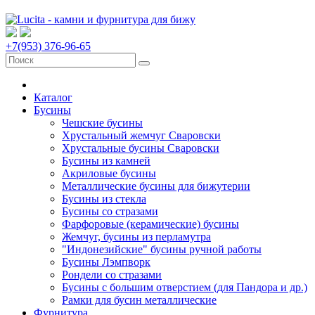
+7(953) 376-96-65
Каталог
Бусины
Чешские бусины
Хрустальный жемчуг Сваровски
Хрустальные бусины Сваровски
Бусины из камней
Акриловые бусины
Металлические бусины для бижутерии
Бусины из стекла
Бусины со стразами
Фарфоровые (керамические) бусины
Жемчуг, бусины из перламутра
"Индонезийские" бусины ручной работы
Бусины Лэмпворк
Рондели со стразами
Бусины с большим отверстием (для Пандора и др.)
Рамки для бусин металлические
Фурнитура