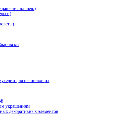
 Украшения на шею)
ерьги)
аслеты)
Сваровски
ижутерии для начинающих
ой
шим украшениям
зных декоративных элементов