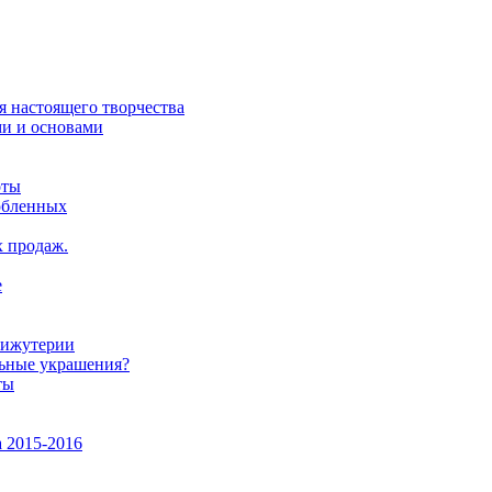
я настоящего творчества
ми и основами
оты
юбленных
х продаж.
е
бижутерии
льные украшения?
ты
 2015-2016