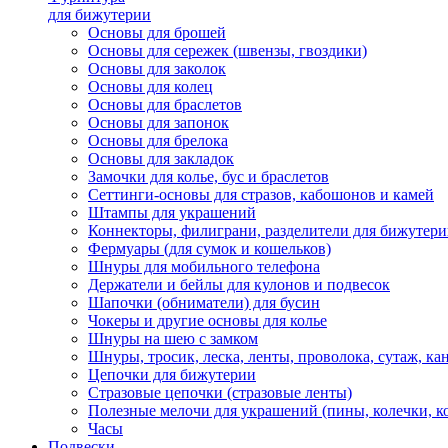
для бижутерии
Основы для брошей
Основы для сережек (швензы, гвоздики)
Основы для заколок
Основы для колец
Основы для браслетов
Основы для запонок
Основы для брелока
Основы для закладок
Замочки для колье, бус и браслетов
Сеттинги-основы для стразов, кабошонов и камей
Штампы для украшений
Коннекторы, филиграни, разделители для бижутер
Фермуары (для сумок и кошельков)
Шнуры для мобильного телефона
Держатели и бейлы для кулонов и подвесок
Шапочки (обниматели) для бусин
Чокеры и другие основы для колье
Шнуры на шею с замком
Шнуры, тросик, леска, ленты, проволока, сутаж, ка
Цепочки для бижутерии
Стразовые цепочки (стразовые ленты)
Полезные мелочи для украшений (пины, колечки, к
Часы
Подвески