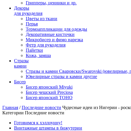
Грипперы, ценники и др.
Декоры
для рукоделия
Цветы из ткани
Перья
Термоаппликации для одежды
Декоративные кисточки
Микробисер и фимо нарезка
Фетр для рукоделия
Пайетки
Кожа, замша
Стразы
камни
Стразы и камни Сваровски/Swarovski (ювелирные,
Ювелирные стразы и камни другие
Бисер
Бисер японский Miyuki
Бисер чешский Preciosa
Бисер японский TOHO
Главная
/
Последние новости
Чудесные идеи из Нигерии - роск
Категории Последние новости
Готовимся к хэллоуину!
Винтажные штампы в бижутерии