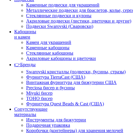
Каменные подвески для украшений
Металлические подвески для браслетов, колье, сере
Стеклянные подвески и кулоны
Акриловые подвески (листики, цветочки и другие)
Подвески Swarovski (Сваровски)
Кабошоны
и камеи
Камеи для украшений
Каменные кабошоны
Стеклянные кабошоны
Акриловые кабошоны и цветочки
👉Бренды
Swarovski кристаллы (подвески, бусины, стразы)
Фурнитура TierraCast (США)
Винтажная фурнитура для бижутерии США
Preciosa бисер и бусины
Miyuki бисер
TOHO бисер
Фурнитура Quest Beads & Cast (США)
Сопутствующие
материалы
Инструменты для бижутерии
Подарочная упаковка
Коробочки (контейнеры) для хранения мелочей