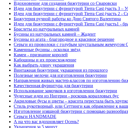
Вдохновение для создания бижутерии со Сваровски
Идеи для бижутерии с фурнитурой Tierra Cast (часть 3 –
Идеи для бижутерии с фурнитурой Tierra Cast (часть 2 - С
Бижутерия ручной работы ко Дню Святого Валентина
Идеи для бижутерии с фурнитурой Tierra Cast (часть1 - бр
Браслеты из натуральных камней
Бусины из натуральных камней – Жадеит
Бусины из агата - благородное и красивое решение
Серьги из проволоки с голубым хрустальным жемчугом 
Каменные бусины - осколки звёзд
Камеи - признание королей
Кабошоны и их происхождение
Как выбрать длину украшения
Винтажная бижутерия: украшения из прошлого
Полезные мелочи для изготовления бижутерии
Направления живых мастер-классов по изготовлению б
Качественная фурнитура для бижутерии
Использование замочков в изготовлении бижутерии
Чудесные идеи из Нигерии - роскошь коралловых бус
Акриловые бусы и цветы – красота перестала быть хрупк
Стиль рукотворный, или Сеттинги как обрамление к ва
Изготовление изящной бижутерии с помощью разнообра
Серьги HANDMADE
А на что вас вдохновляет Осень?
Украшения за 5 минут