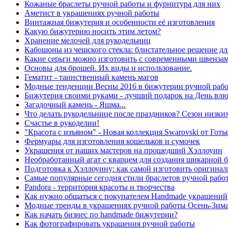
Кожаные браслеты ручной работы и фурнитура для них
Аметист в украшениях ручной работы
Винтажная бижутерия и особенности её изготовления
Какую бижутерию носить этим летом?
Хранение мелочей для рукодельниц
Кабошоны из чешского стекла: блистательное решение дл
Какие серьги можно изготовить с современными швенза
Основы для брошей. Их виды и использование.
Гематит - таинственный камень магов
Модные тенденции Весны 2016 в бижутерии ручной раб
Бижутерия своими руками - лучший подарок на День вл
Загадочный камень - Яшма...
Что делать рукодельнице после праздников? Сезон низки
Cчастье в рукоделии!
"Красота с изъяном" - Новая коллекция Swarovski от Готь
Фермуары для изготовления кошельков и сумочек
Украшения от наших мастеров на прошедший Хэллоуин
Необработанный агат с кварцем для создания шикарной 
Подготовка к Хэллоуину: как самой изготовить оригина
Самые популярные сегодня стили браслетов ручной рабо
Pandora - территория красоты и творчества
Как нужно общаться с покупателем Handmade украшений
Модные тренды в украшениях ручной работы Осень-Зима
Как начать бизнес по handmade бижутерии?
Как фотографировать украшения ручной работы