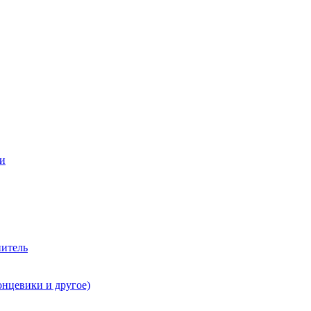
ии
нитель
онцевики и другое)