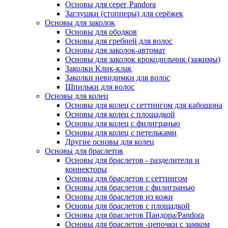
Основы для серег Pandora
Заглушки (стопперы) для серёжек
Основы для заколок
Основы для ободков
Основы для гребней для волос
Основы для заколок-автомат
Основы для заколок крокодильчик (зажимы)
Заколки Клик-клак
Заколки невидимки для волос
Шпильки для волос
Основы для колец
Основы для колец с сеттингом для кабошона
Основы для колец с площадкой
Основы для колец с филигранью
Основы для колец с петельками
Другие основы для колец
Основы для браслетов
Основы для браслетов - разделители и
коннекторы
Основы для браслетов с сеттингом
Основы для браслетов с филигранью
Основы для браслетов из кожи
Основы для браслетов с площадкой
Основы для браслетов Пандора/Pandora
Основы для браслетов -цепочки с замком