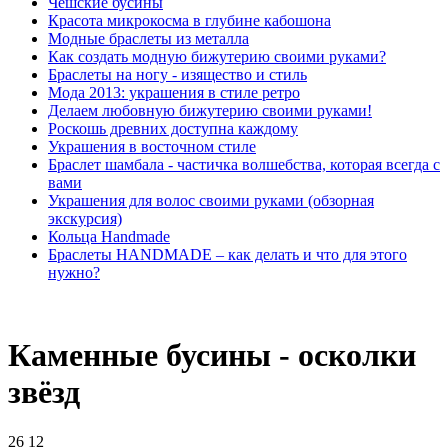
Чешские бусины
Красота микрокосма в глубине кабошона
Модные браслеты из металла
Как создать модную бижутерию своими руками?
Браслеты на ногу - изящество и стиль
Мода 2013: украшения в стиле ретро
Делаем любовную бижутерию своими руками!
Роскошь древних доступна каждому
Украшения в восточном стиле
Браслет шамбала - частичка волшебства, которая всегда с
вами
Украшения для волос своими руками (обзорная
экскурсия)
Кольца Handmade
Браслеты HANDMADE – как делать и что для этого
нужно?
Каменные бусины - осколки
звёзд
26
12