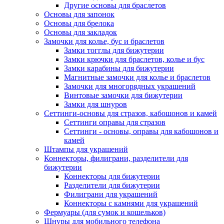
Другие основы для браслетов
Основы для запонок
Основы для брелока
Основы для закладок
Замочки для колье, бус и браслетов
Замки тогглы для бижутерии
Замки крючки для браслетов, колье и бус
Замки карабины для бижутерии
Магнитные замочки для колье и браслетов
Замочки для многорядных украшений
Винтовые замочки для бижутерии
Замки для шнуров
Сеттинги-основы для стразов, кабошонов и камей
Сеттинги оправы для стразов
Сеттинги - основы, оправы для кабошонов и
камей
Штампы для украшений
Коннекторы, филиграни, разделители для
бижутерии
Коннекторы для бижутерии
Разделители для бижутерии
Филиграни для украшений
Коннекторы с камнями для украшений
Фермуары (для сумок и кошельков)
Шнуры для мобильного телефона