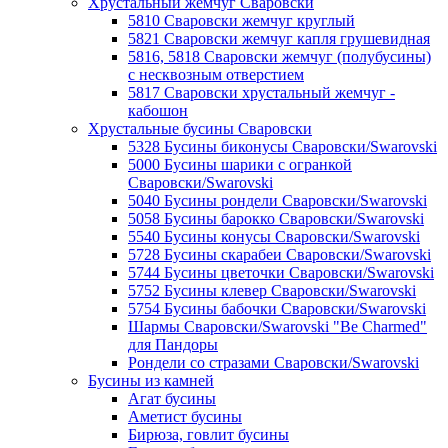
Хрустальный жемчуг Сваровски
5810 Сваровски жемчуг круглый
5821 Сваровски жемчуг капля грушевидная
5816, 5818 Сваровски жемчуг (полубусины)
с несквозным отверстием
5817 Сваровски хрустальный жемчуг -
кабошон
Хрустальные бусины Сваровски
5328 Бусины биконусы Сваровски/Swarovski
5000 Бусины шарики с огранкой
Сваровски/Swarovski
5040 Бусины рондели Сваровски/Swarovski
5058 Бусины барокко Сваровски/Swarovski
5540 Бусины конусы Сваровски/Swarovski
5728 Бусины скарабеи Сваровски/Swarovski
5744 Бусины цветочки Сваровски/Swarovski
5752 Бусины клевер Сваровски/Swarovski
5754 Бусины бабочки Сваровски/Swarovski
Шармы Сваровски/Swarovski "Be Charmed"
для Пандоры
Рондели со стразами Сваровски/Swarovski
Бусины из камней
Агат бусины
Аметист бусины
Бирюза, говлит бусины