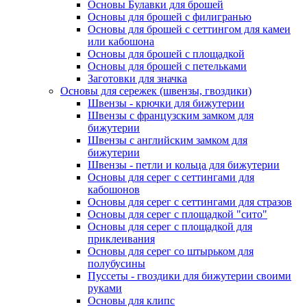
Основы Булавки для брошей
Основы для брошей с филигранью
Основы для брошей с сеттингом для камеи
или кабошона
Основы для брошей с площадкой
Основы для брошей с петельками
Заготовки для значка
Основы для сережек (швензы, гвоздики)
Швензы - крючки для бижутерии
Швензы с французским замком для
бижутерии
Швензы с английским замком для
бижутерии
Швензы - петли и кольца для бижутерии
Основы для серег с сеттингами для
кабошонов
Основы для серег с сеттингами для стразов
Основы для серег с площадкой "сито"
Основы для серег с площадкой для
приклеивания
Основы для серег со штырьком для
полубусины
Пуссеты - гвоздики для бижутерии своими
руками
Основы для клипс