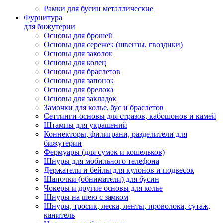
Рамки для бусин металлические
Фурнитура
для бижутерии
Основы для брошей
Основы для сережек (швензы, гвоздики)
Основы для заколок
Основы для колец
Основы для браслетов
Основы для запонок
Основы для брелока
Основы для закладок
Замочки для колье, бус и браслетов
Сеттинги-основы для стразов, кабошонов и камей
Штампы для украшений
Коннекторы, филиграни, разделители для
бижутерии
Фермуары (для сумок и кошельков)
Шнуры для мобильного телефона
Держатели и бейлы для кулонов и подвесок
Шапочки (обниматели) для бусин
Чокеры и другие основы для колье
Шнуры на шею с замком
Шнуры, тросик, леска, ленты, проволока, сутаж,
канитель