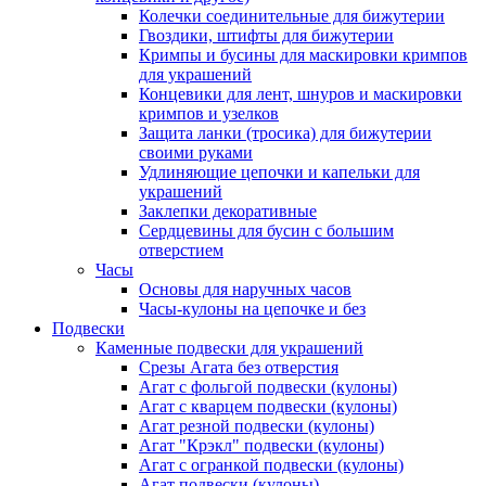
Колечки соединительные для бижутерии
Гвоздики, штифты для бижутерии
Кримпы и бусины для маскировки кримпов
для украшений
Концевики для лент, шнуров и маскировки
кримпов и узелков
Защита ланки (тросика) для бижутерии
своими руками
Удлиняющие цепочки и капельки для
украшений
Заклепки декоративные
Сердцевины для бусин с большим
отверстием
Часы
Основы для наручных часов
Часы-кулоны на цепочке и без
Подвески
Каменные подвески для украшений
Срезы Агата без отверстия
Агат с фольгой подвески (кулоны)
Агат с кварцем подвески (кулоны)
Агат резной подвески (кулоны)
Агат "Крэкл" подвески (кулоны)
Агат с огранкой подвески (кулоны)
Агат подвески (кулоны)