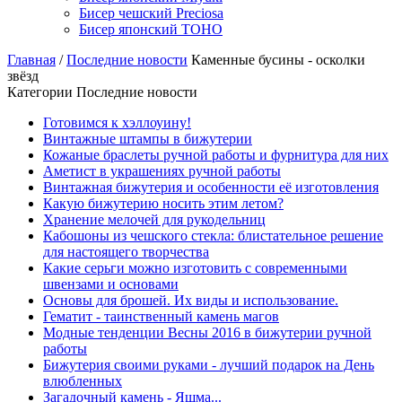
Бисер чешский Preciosa
Бисер японский TOHO
Главная
/
Последние новости
Каменные бусины - осколки
звёзд
Категории Последние новости
Готовимся к хэллоуину!
Винтажные штампы в бижутерии
Кожаные браслеты ручной работы и фурнитура для них
Аметист в украшениях ручной работы
Винтажная бижутерия и особенности её изготовления
Какую бижутерию носить этим летом?
Хранение мелочей для рукодельниц
Кабошоны из чешского стекла: блистательное решение
для настоящего творчества
Какие серьги можно изготовить с современными
швензами и основами
Основы для брошей. Их виды и использование.
Гематит - таинственный камень магов
Модные тенденции Весны 2016 в бижутерии ручной
работы
Бижутерия своими руками - лучший подарок на День
влюбленных
Загадочный камень - Яшма...