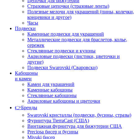
Цепочки для бижутерии
Стразовые цепочки (стразовые ленты)
Полезные мелочи для украшений (пины, колечки,
концевики и другое)
Часы
Подвески
Каменные подвески для украшений
Металлические подвески для браслетов, колье,
сережек
Стеклянные подвески и кулоны
Акриловые подвески (листики, цветочки и
другие)
Подвески Swarovski (Сваровски)
Кабошоны
и камеи
Камеи для украшений
Каменные кабошоны
Стеклянные кабошоны
Акриловые кабошоны и цветочки
👉Бренды
Swarovski кристаллы (подвески, бусины, стразы)
Фурнитура TierraCast (США)
Винтажная фурнитура для бижутерии США
Preciosa бисер и бусины
Miyuki бисер