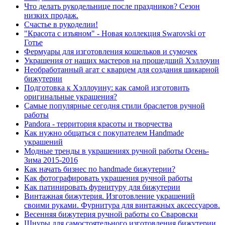
Что делать рукодельнице после праздников? Сезон
низких продаж.
Cчастье в рукоделии!
"Красота с изъяном" - Новая коллекция Swarovski от
Готье
Фермуары для изготовления кошельков и сумочек
Украшения от наших мастеров на прошедший Хэллоуин
Необработанный агат с кварцем для создания шикарной
бижутерии
Подготовка к Хэллоуину: как самой изготовить
оригинальные украшения?
Самые популярные сегодня стили браслетов ручной
работы
Pandora - территория красоты и творчества
Как нужно общаться с покупателем Handmade
украшений
Модные тренды в украшениях ручной работы Осень-
Зима 2015-2016
Как начать бизнес по handmade бижутерии?
Как фотографировать украшения ручной работы
Как патинировать фурнитуру для бижутерии
Винтажная бижутерия. Изготовление украшений
своими руками. Фурнитура для винтажных аксессуаров.
Весенняя бижутерия ручной работы со Сваровски
Шнуры для самостоятельного изготовления бижутерии.