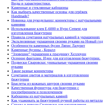
Виды и характеристики.
Каменные и стеклянные кабошоны
Как выбрать качественные основы для серёжек
Handmade?
Новинка для рукодельниц: коннекторы с натуральными
камнями
Использование клея Е-6000 и Hypo Cement для
изготовления бижутерии
Правила сочетания натуральных камней в украшениях
Эксклюзивные украшения своими руками на Новый год
Особенности каменных бусин Ляпис Лазурит
Каменные бусины - Коралл
“Зловещие” украшения к празднику Хеллоуин
Осенние фантазии. Идеи для изготовления бижутерии.
Подвески Сваровски: уникальные украшения своими
руками
Такие разные коннекторы
Cочетание цветов и материалов в изготовлении
бижутерии
Браслеты из кожаных шнуров своими руками
Качественная фурнитура для бижутерии с
посеребрением и позолочением
Кабошоны из натуральных камней
Как ухаживать за бижутерией ручной работы из металла
Стразы и риволи Сваровски для изготовления