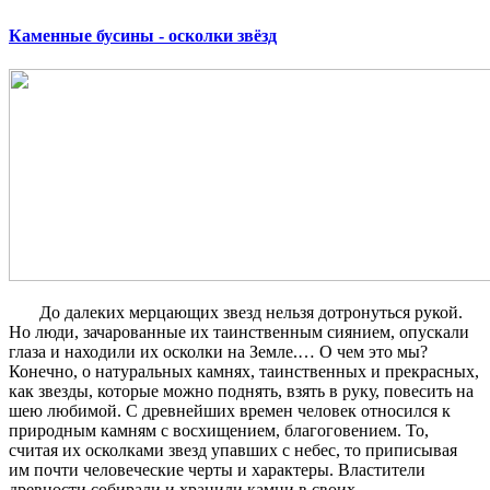
Каменные бусины - осколки звёзд
До далеких мерцающих звезд нельзя дотронуться рукой.
Но люди, зачарованные их таинственным сиянием, опускали
глаза и находили их осколки на Земле.… О чем это мы?
Конечно, о натуральных камнях, таинственных и прекрасных,
как звезды, которые можно поднять, взять в руку, повесить на
шею любимой. С древнейших времен человек относился к
природным камням с восхищением, благоговением. То,
считая их осколками звезд упавших с небес, то приписывая
им почти человеческие черты и характеры. Властители
древности собирали и хранили камни в своих