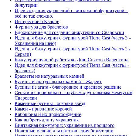
бижутерии
Идеи создания украшений с винтажной фурнитурой –
всё не так сложно.
Интересное о Кварце
Фурнитура для браслетов
Вдохновение для создания бижутерии со Сваровски
Идеи для бижутерии с фурнитурой Tierra Cast (часть 3 –
Украшения на шею)
Идеи для бижутерии с фурнитурой Tierra Cast (часть 2 -
Серьги)
Бижутерия ручной работы ко Дню Святого Валентина
Идеи для бижутерии с фурнитурой Tierra Cast (часть1 -
браслеты)
Браслеты из натуральных камней
Бусины из натуральных камней – Жадеит
Бусины из агата - благородное и красивое решение
Серьги из проволоки с голубым хрустальным жемчугом
Сваровски
Каменные бусины - осколки звёзд
Камеи - признание королей
Кабошоны и их происхождение
Как выбрать длину украшения
Винтажная бижутерия: украшения из прошлого
Полезные мелочи для изготовления бижутерии