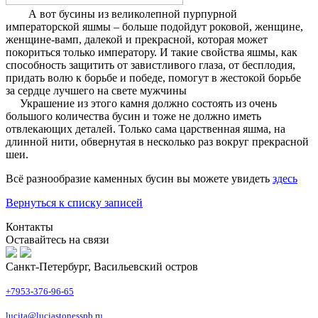
А вот бусины из великолепной пурпурной
императорской яшмы – больше подойдут роковой, женщине,
женщине-вамп, далекой и прекрасной, которая может
покориться только императору. И такие свойства яшмы, как
способность защитить от завистливого глаза, от бесплодия,
придать волю к борьбе и победе, помогут в жестокой борьбе
за сердце лучшего на свете мужчины
Украшение из этого камня должно состоять из очень
большого количества бусин и тоже не должно иметь
отвлекающих деталей. Только сама царственная яшма, на
длинной нити, обвернутая в несколько раз вокруг прекрасной
шеи.
Всё разнообразие каменных бусин вы можете увидеть
здесь
Вернуться к списку записей
Контакты
Оставайтесь на связи
Санкт-Петербург, Васильевский остров
+7953-376-96-65
lucita@luciastonesspb.ru