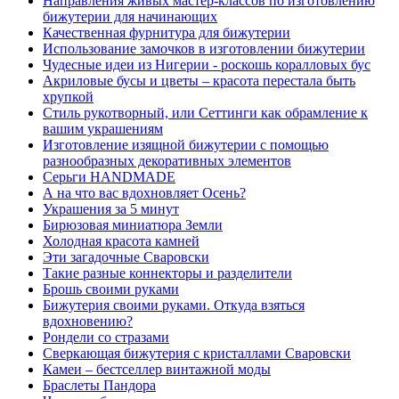
Направления живых мастер-классов по изготовлению
бижутерии для начинающих
Качественная фурнитура для бижутерии
Использование замочков в изготовлении бижутерии
Чудесные идеи из Нигерии - роскошь коралловых бус
Акриловые бусы и цветы – красота перестала быть
хрупкой
Стиль рукотворный, или Сеттинги как обрамление к
вашим украшениям
Изготовление изящной бижутерии с помощью
разнообразных декоративных элементов
Серьги HANDMADE
А на что вас вдохновляет Осень?
Украшения за 5 минут
Бирюзовая миниатюра Земли
Холодная красота камней
Эти загадочные Сваровски
Такие разные коннекторы и разделители
Брошь своими руками
Бижутерия своими руками. Откуда взяться
вдохновению?
Рондели со стразами
Сверкающая бижутерия с кристаллами Сваровски
Камеи – бестселлер винтажной моды
Браслеты Пандора