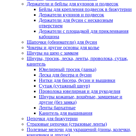
Держатели и бейлы для кулонов и подвесок
Бейлы для крепления подвесок в бижутерии
Держатели кулонов и подвесок
Держатели для бусин с несквозным
отверстием
Держатели с площадкой для приклеивания
кабошона
Шапочки (обниматели) для бусин
Чокеры и другие основы для колье
Шнуры на шею с замком
Шнуры, тросик, леска, ленты, проволока, сутаж,
канитель
Ювелирный тросик (ланка)
Леска для бисера и бусин
Нитки для бисера, бусин и вышивки
Сутаж (сутажный шнур)
Проволока ювелирная и для рукоделия
Шнуры кожаные, вощёные, замшевые и
другие (без замка)
Ленты бархатные
Канитель для вышивания
Цепочки для бижутерии
Стразовые цепочки (стразовые ленты)
Полезные мелочи для украшений (пины, колечки,
концевики и другое)