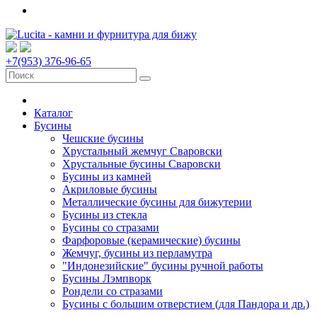
+7(953) 376-96-65
Каталог
Бусины
Чешские бусины
Хрустальный жемчуг Сваровски
Хрустальные бусины Сваровски
Бусины из камней
Акриловые бусины
Металлические бусины для бижутерии
Бусины из стекла
Бусины со стразами
Фарфоровые (керамические) бусины
Жемчуг, бусины из перламутра
"Индонезийские" бусины ручной работы
Бусины Лэмпворк
Рондели со стразами
Бусины с большим отверстием (для Пандора и др.)