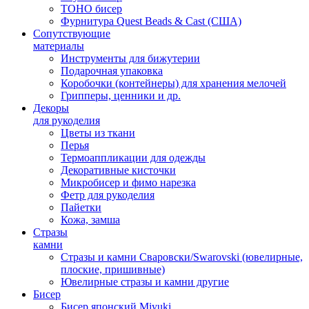
TOHO бисер
Фурнитура Quest Beads & Cast (США)
Сопутствующие
материалы
Инструменты для бижутерии
Подарочная упаковка
Коробочки (контейнеры) для хранения мелочей
Грипперы, ценники и др.
Декоры
для рукоделия
Цветы из ткани
Перья
Термоаппликации для одежды
Декоративные кисточки
Микробисер и фимо нарезка
Фетр для рукоделия
Пайетки
Кожа, замша
Стразы
камни
Стразы и камни Сваровски/Swarovski (ювелирные,
плоские, пришивные)
Ювелирные стразы и камни другие
Бисер
Бисер японский Miyuki