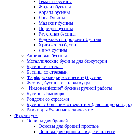
Гематит бусины
Жадеит бусины
Коралл бусины
Лава бусины
Малахит бусины
Перидот бусины
Раухтопаз бусины
Родохрозит и родонит бусины
Хризоколла бусины
Яшма бусины
Акриловые бусины
Металлические бусины для бижутерии
Бусины из стекла
Бусины со стразами
Фарфоровые (керамические) бусины
Жемчуг, бусины из перламутра
"Индонезийские" бусины ручной работы
Бусины Лэмпворк
Рондели со стразами
Бусины с большим отверстием (для Пандора и др.)
Рамки для бусин металлические
Фурнитура
Основы для брошей
Основы для брошей простые
Основы для брошей в виде иголочки