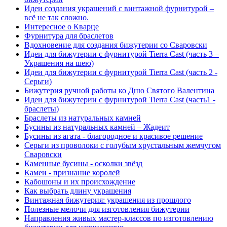
Идеи создания украшений с винтажной фурнитурой –
всё не так сложно.
Интересное о Кварце
Фурнитура для браслетов
Вдохновение для создания бижутерии со Сваровски
Идеи для бижутерии с фурнитурой Tierra Cast (часть 3 –
Украшения на шею)
Идеи для бижутерии с фурнитурой Tierra Cast (часть 2 -
Серьги)
Бижутерия ручной работы ко Дню Святого Валентина
Идеи для бижутерии с фурнитурой Tierra Cast (часть1 -
браслеты)
Браслеты из натуральных камней
Бусины из натуральных камней – Жадеит
Бусины из агата - благородное и красивое решение
Серьги из проволоки с голубым хрустальным жемчугом
Сваровски
Каменные бусины - осколки звёзд
Камеи - признание королей
Кабошоны и их происхождение
Как выбрать длину украшения
Винтажная бижутерия: украшения из прошлого
Полезные мелочи для изготовления бижутерии
Направления живых мастер-классов по изготовлению