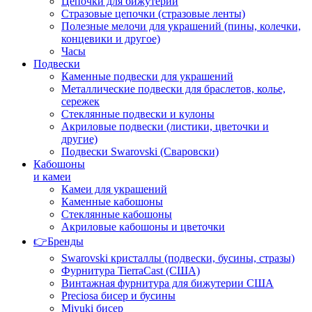
Цепочки для бижутерии
Стразовые цепочки (стразовые ленты)
Полезные мелочи для украшений (пины, колечки,
концевики и другое)
Часы
Подвески
Каменные подвески для украшений
Металлические подвески для браслетов, колье,
сережек
Стеклянные подвески и кулоны
Акриловые подвески (листики, цветочки и
другие)
Подвески Swarovski (Сваровски)
Кабошоны
и камеи
Камеи для украшений
Каменные кабошоны
Стеклянные кабошоны
Акриловые кабошоны и цветочки
👉Бренды
Swarovski кристаллы (подвески, бусины, стразы)
Фурнитура TierraCast (США)
Винтажная фурнитура для бижутерии США
Preciosa бисер и бусины
Miyuki бисер