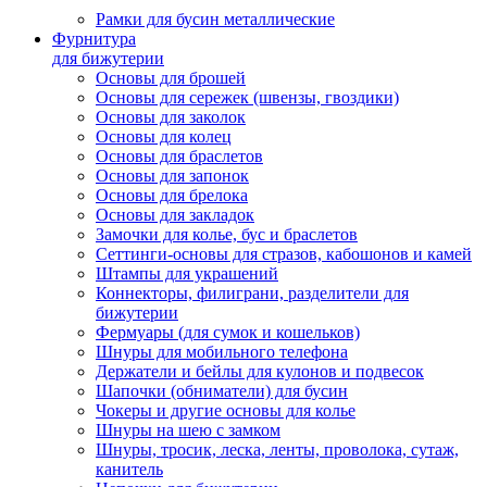
Рамки для бусин металлические
Фурнитура
для бижутерии
Основы для брошей
Основы для сережек (швензы, гвоздики)
Основы для заколок
Основы для колец
Основы для браслетов
Основы для запонок
Основы для брелока
Основы для закладок
Замочки для колье, бус и браслетов
Сеттинги-основы для стразов, кабошонов и камей
Штампы для украшений
Коннекторы, филиграни, разделители для
бижутерии
Фермуары (для сумок и кошельков)
Шнуры для мобильного телефона
Держатели и бейлы для кулонов и подвесок
Шапочки (обниматели) для бусин
Чокеры и другие основы для колье
Шнуры на шею с замком
Шнуры, тросик, леска, ленты, проволока, сутаж,
канитель