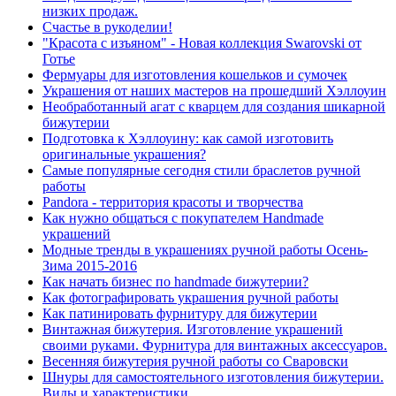
низких продаж.
Cчастье в рукоделии!
"Красота с изъяном" - Новая коллекция Swarovski от
Готье
Фермуары для изготовления кошельков и сумочек
Украшения от наших мастеров на прошедший Хэллоуин
Необработанный агат с кварцем для создания шикарной
бижутерии
Подготовка к Хэллоуину: как самой изготовить
оригинальные украшения?
Самые популярные сегодня стили браслетов ручной
работы
Pandora - территория красоты и творчества
Как нужно общаться с покупателем Handmade
украшений
Модные тренды в украшениях ручной работы Осень-
Зима 2015-2016
Как начать бизнес по handmade бижутерии?
Как фотографировать украшения ручной работы
Как патинировать фурнитуру для бижутерии
Винтажная бижутерия. Изготовление украшений
своими руками. Фурнитура для винтажных аксессуаров.
Весенняя бижутерия ручной работы со Сваровски
Шнуры для самостоятельного изготовления бижутерии.
Виды и характеристики.