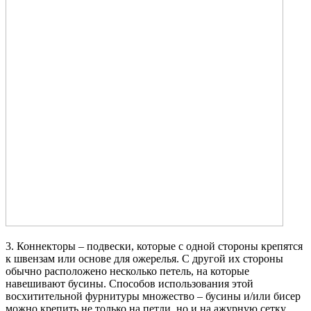
3. Коннекторы – подвески, которые с одной стороны крепятся
к швензам или основе для ожерелья. С другой их стороны
обычно расположено несколько петель, на которые
навешивают бусины. Способов использования этой
восхитительной фурнитуры множество – бусины и/или бисер
можно крепить не только на петли, но и на ажурную сетку,