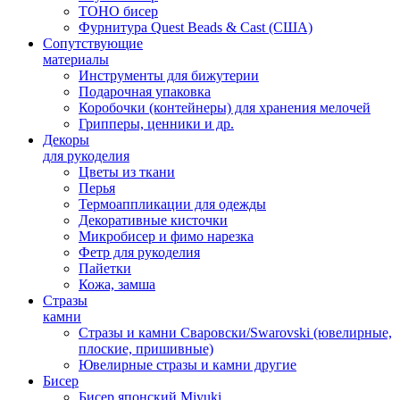
TOHO бисер
Фурнитура Quest Beads & Cast (США)
Сопутствующие
материалы
Инструменты для бижутерии
Подарочная упаковка
Коробочки (контейнеры) для хранения мелочей
Грипперы, ценники и др.
Декоры
для рукоделия
Цветы из ткани
Перья
Термоаппликации для одежды
Декоративные кисточки
Микробисер и фимо нарезка
Фетр для рукоделия
Пайетки
Кожа, замша
Стразы
камни
Стразы и камни Сваровски/Swarovski (ювелирные,
плоские, пришивные)
Ювелирные стразы и камни другие
Бисер
Бисер японский Miyuki