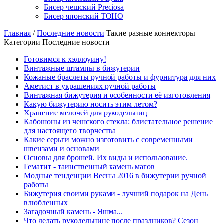
Бисер чешский Preciosa
Бисер японский TOHO
Главная
/
Последние новости
Такие разные коннекторы
Категории Последние новости
Готовимся к хэллоуину!
Винтажные штампы в бижутерии
Кожаные браслеты ручной работы и фурнитура для них
Аметист в украшениях ручной работы
Винтажная бижутерия и особенности её изготовления
Какую бижутерию носить этим летом?
Хранение мелочей для рукодельниц
Кабошоны из чешского стекла: блистательное решение
для настоящего творчества
Какие серьги можно изготовить с современными
швензами и основами
Основы для брошей. Их виды и использование.
Гематит - таинственный камень магов
Модные тенденции Весны 2016 в бижутерии ручной
работы
Бижутерия своими руками - лучший подарок на День
влюбленных
Загадочный камень - Яшма...
Что делать рукодельнице после праздников? Сезон