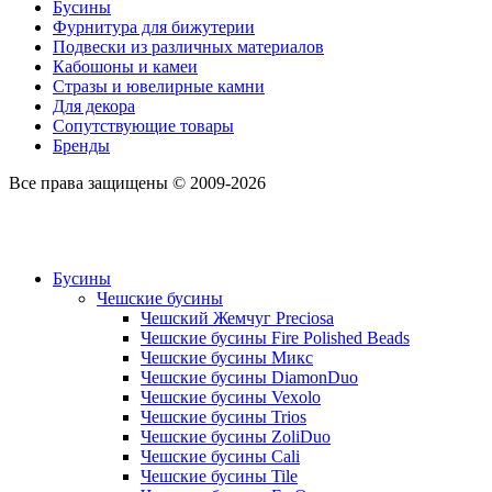
Бусины
Фурнитура для бижутерии
Подвески из различных материалов
Кабошоны и камеи
Стразы и ювелирные камни
Для декора
Сопутствующие товары
Бренды
Все права защищены © 2009-2026
Бусины
Чешские бусины
Чешский Жемчуг Preciosa
Чешские бусины Fire Polished Beads
Чешские бусины Микс
Чешские бусины DiamonDuo
Чешские бусины Vexolo
Чешские бусины Trios
Чешские бусины ZoliDuo
Чешские бусины Cali
Чешские бусины Tile