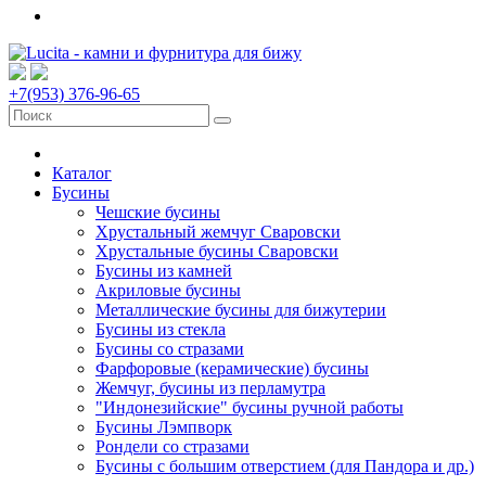
+7(953) 376-96-65
Каталог
Бусины
Чешские бусины
Хрустальный жемчуг Сваровски
Хрустальные бусины Сваровски
Бусины из камней
Акриловые бусины
Металлические бусины для бижутерии
Бусины из стекла
Бусины со стразами
Фарфоровые (керамические) бусины
Жемчуг, бусины из перламутра
"Индонезийские" бусины ручной работы
Бусины Лэмпворк
Рондели со стразами
Бусины с большим отверстием (для Пандора и др.)