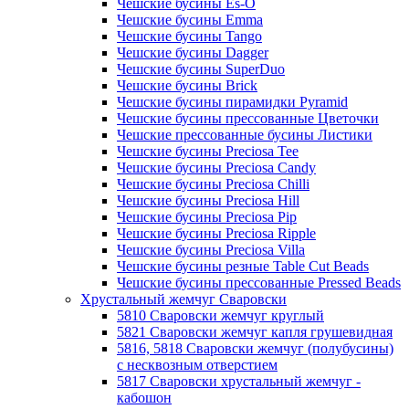
Чешские бусины Es-O
Чешские бусины Emma
Чешские бусины Tango
Чешские бусины Dagger
Чешские бусины SuperDuo
Чешские бусины Brick
Чешские бусины пирамидки Pyramid
Чешские бусины прессованные Цветочки
Чешские прессованные бусины Листики
Чешские бусины Preciosa Tee
Чешские бусины Preciosa Candy
Чешские бусины Preciosa Chilli
Чешские бусины Preciosa Hill
Чешские бусины Preciosa Pip
Чешские бусины Preciosa Ripple
Чешские бусины Preciosa Villa
Чешские бусины резные Table Cut Beads
Чешские бусины прессованные Pressed Beads
Хрустальный жемчуг Сваровски
5810 Сваровски жемчуг круглый
5821 Сваровски жемчуг капля грушевидная
5816, 5818 Сваровски жемчуг (полубусины)
с несквозным отверстием
5817 Сваровски хрустальный жемчуг -
кабошон