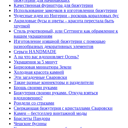
бижутерии для начинающих
Качественная фурнитура для бижутерии
Использование замочков в изготовлении бижутерии
Чудесные идеи из Нигерии - роскошь коралловых бус
Акриловые бусы и цветы – красота перестала быть
хрупкой
Стиль рукотворный, или Сеттинги как обрамление к
вашим украшениям
Изготовление изящной бижутерии с помощью
разнообразных декоративных элементов
Серьги HANDMADE
А на что вас вдохновляет Осень?
Украшения за 5 минут
Бирюзовая миниатюра Земли
Холодная красота камней
Эти загадочные Сваровски
Такие разные коннекторы и разделители
Брошь своими руками
Бижутерия своими руками. Откуда взяться
вдохновению?
Рондели со стразами
Сверкающая бижутерия с кристаллами Сваровски
Камеи – бестселлер винтажной моды
Браслеты Пандора
Чешские бусины