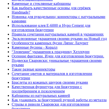
Каменные и стеклянные кабошоны
Как выбрать качественные основы для серёжек
Handmade?
Новинка для рукодельниц: коннекторы с натуральными
камнями
Использование клея Е-6000 и Hypo Cement для
изготовления бижутерии
Правила сочетания натуральных камней в украшениях
Эксклюзивные украшения своими руками на Новый год
Особенности каменных бусин Ляпис Лазурит
Каменные бусины - Коралл
“Зловещие” украшения к празднику Хеллоуин
Осенние фантазии. Идеи для изготовления бижутерии.
Подвески Сваровски: уникальные украшения своими
руками
Такие разные коннекторы
Cочетание цветов и материалов в изготовлении
бижутерии
Браслеты из кожаных шнуров своими руками
Качественная фурнитура для бижутерии с
посеребрением и позолочением
Кабошоны из натуральных камней
Как ухаживать за бижутерией ручной работы из металла
Стразы и риволи Сваровски для изготовления
бижутерии