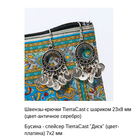
Швензы-крючки TierraCast с шариком 23х8 мм
(цвет-античное серебро)
Бусина - спейсер TierraCast "Диск" (цвет-
платина) 7х2 мм