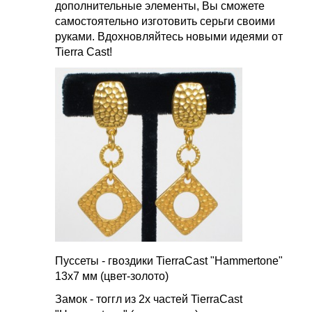
дополнительные элементы, Вы сможете
самостоятельно изготовить серьги своими
руками. Вдохновляйтесь новыми идеями от
Tierra Cast!
Пуссеты
-
гвоздики
TierraCast "Hammertone"
13
х
7
мм
(
цвет
-
золото
)
Замок - тоггл из 2х частей TierraCast