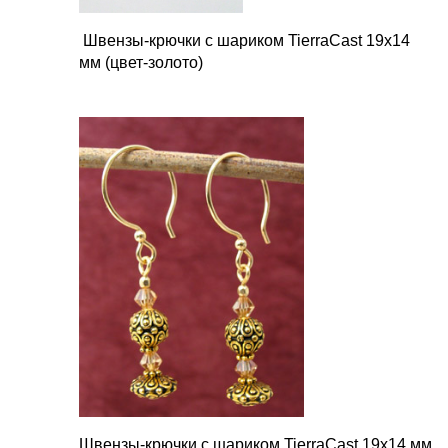
Швензы-крючки с шариком TierraCast 19х14
мм (цвет-золото)
Швензы-крючки с шариком TierraCast 19х14 мм