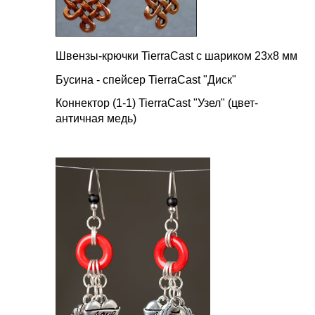
Швензы-крючки TierraCast с шариком 23х8 мм
Бусина - спейсер TierraCast "Диск"
Коннектор (1-1) TierraCast "Узел" (цвет-
античная медь)