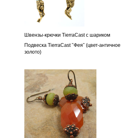
Швензы-крючки TierraCast с шариком
Подвеска TierraCast "Фея" (цвет-античное
золото)