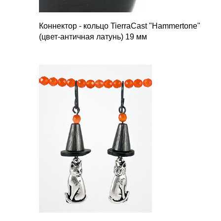
Коннектор
-
кольцо
TierraCast "Hammertone"
(
цвет
-
античная латунь
) 19
мм