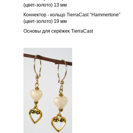
(
цвет
-
золото
) 13
мм
Коннектор
-
кольцо
TierraCast "Hammertone"
(
цвет
-
золото
) 19
мм
Основы для серёжек TierraCast