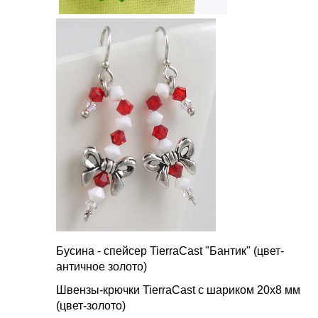
Бусина - спейсер TierraCast "Бантик" (цвет-
античное золото)
Швензы-крючки TierraCast с шариком 20х8 мм
(цвет-золото)