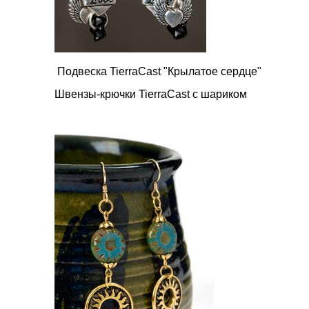
Подвеска TierraCast "Крылатое сердце"
Швензы-крючки TierraCast с шариком