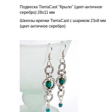
Подвеска TierraCast "Крыло" (цвет-античное
серебро) 28х11 мм
Швензы-крючки TierraCast с шариком 23х8 мм
(цвет-античное серебро)