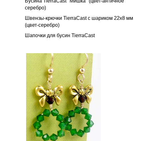
Бусина TierraCast "Мишка" (цвет-античное
серебро)
Швензы-крючки TierraCast с шариком 22х8 мм
(цвет-серебро)
Шапочки для бусин TierraCast