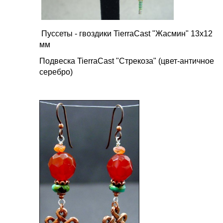
Пуссеты - гвоздики TierraCast "Жасмин" 13х12
мм
Подвеска TierraCast "Стрекоза" (цвет-античное
серебро)