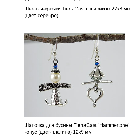
Швензы-крючки TierraCast с шариком 22х8 мм
(цвет-серебро)
Шапочка для бусины TierraCast "Hammertone"
конус (цвет-платина) 12х9 мм