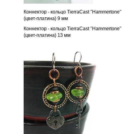
Коннектор
-
кольцо
TierraCast "Hammertone"
(
цвет
-
платина
) 9
мм
Коннектор
-
кольцо
TierraCast "Hammertone"
(
цвет
-
платина
) 13
мм