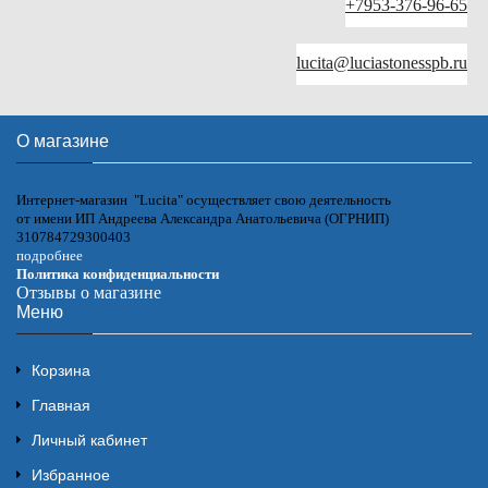
+7953-376-96-65
lucita@luciastonesspb.ru
О магазине
Интернет-магазин "Lucita" осуществляет свою деятельность
от имени ИП Андреева Александра Анатольевича (ОГРНИП)
310784729300403
подробнее
Политика конфиденциальности
Отзывы о магазине
Меню
Корзина
Главная
Личный кабинет
Избранное