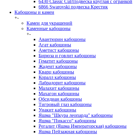
6430 Classic Cut/Подвеска круглая с огранкой
6866 Swarovski подвеска Крестик
Кабошоны и камеи
+
-
Камеи для украшений
Каменные кабошоны
+
-
Авантюрин кабошоны
Агат кабошоны
Аметист кабошоны
Бирюза и говлит кабошоны
Гематит кабошоны
Жадеит кабошоны
Кварц кабошоны
Коралл кабошоны
Лабрадорит кабошоны
Малахит кабошоны
Махагон кабошоны
Обсидиан кабошоны
Тигровый глаз кабошоны
Унакит кабошоны
Яшма "Шкура леопарда" кабошоны
Яшма "Пикассо" кабошоны
Регалит (Яшма Императорская) кабошоны
Яшма Пейзажная кабошоны