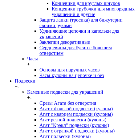
Концевики для круглых шнуров
Концевики трубочки для многорядных
украшений и другие
Защита ланки (тросика) для бижутерии
своими руками
Удлиняющие цепочки и капельки для
украшений
Заклепки декоративные
Сердцевины для бусин с большим
отверстием
Часы
+
-
Основы для наручных часов
Часы-кулоны на цепочке и без
Подвески
+
-
Каменные подвески для украшений
+
-
Срезы Агата без отверстия
Агат с фольгой подвески (кулоны)
Агат с кварцем подвески (кулоны)
Агат резной подвески (кулоны)
Агат "Крэкл" подвески (кулоны)
Агат с огранкой подвески (кулоны)
Агат подвески (кулоны)