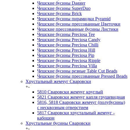
Чешские бусины Dagger
Чешские бусины SuperDuo
Чешские бусины Brick
Чешские бусины пирамидки Pyramid
Чешские бусины прессованные Цветочки
Чешские прессованные бусины Листики
Чешские бусины Preciosa Tee
Чешские бусины Preciosa Candy
Чешские бусины Preciosa Chilli
Чешские бусины Preciosa Hill
Чешские бусины Preciosa Pip
Чешские бусины Preciosa Ripple
Чешские бусины Preciosa Villa
Чешские бусины резные Table Cut Beads
Чешские бусины прессованные Pressed Beads
Хрустальный жемчуг Сваровски
+
-
5810 Сваровски жемчуг круглый
5821 Сваровски жемчуг капля грушевидная
5816, 5818 Сваровски жемчуг (полубусины)
с несквозным отверстием
5817 Сваровски хрустальный жемчуг -
кабошон
Хрустальные бусины Сваровски
+
-