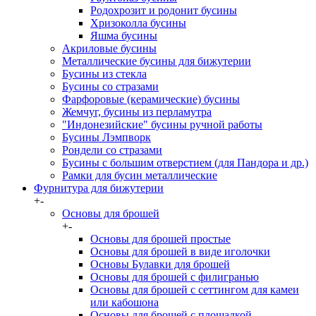
Родохрозит и родонит бусины
Хризоколла бусины
Яшма бусины
Акриловые бусины
Металлические бусины для бижутерии
Бусины из стекла
Бусины со стразами
Фарфоровые (керамические) бусины
Жемчуг, бусины из перламутра
"Индонезийские" бусины ручной работы
Бусины Лэмпворк
Рондели со стразами
Бусины с большим отверстием (для Пандора и др.)
Рамки для бусин металлические
Фурнитура для бижутерии
+
-
Основы для брошей
+
-
Основы для брошей простые
Основы для брошей в виде иголочки
Основы Булавки для брошей
Основы для брошей с филигранью
Основы для брошей с сеттингом для камеи
или кабошона
Основы для брошей с площадкой