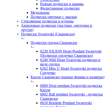
Разные подвески и шармы
Филигранные подвески
Медальоны
Подвески цветные с эмалью
Стеклянные подвески и кулоны
Акриловые подвески (листики, цветочки и
другие)
Подвески Swarovski (Сваровски)
+
-
Подвески сердца Сваровски
+
-
6228 XILION Heart Pendant Swarovski
(Подвески сердечки Сваровски)
6240 Wild Heart Svarovski подвески в
виде сердца
6262 Miss U Heart Swarovski подвеска
Сердечко
Капли Сваровски (разные формы и размеры)
+
-
6000 Drop pendant Swarovski подвеска
Капля
6002 Ball pendant Swarovski - подвеска
Сваровски
6010 Briolette Pendant Swarovski