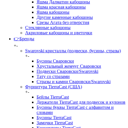
Яшма Далматин кабошоны
Яшма красная кабошоны
Яшма кабошоны
Другие каменные кабошоны
Срезы Агата без отверстия
Стеклянные кабошоны
Акриловые кабошоны и цветочки
👉Бренды
+
-
Swarovski кристаллы (подвески, бусины, стразы)
+
-
Бусины Сваровски
Хрустальный жемчуг Сваровски
Подвески Сваровски/Swarovski
Тату со стразами
Стразы и камни Сваровски/Swarovski
Фурнитура TierraCast (США)
+
-
Бейлы TierraCast
Держатели TierraCast для подвесок и кулонов
Бусины буквы TierraCast с алфавитом и
словами
Бусины TierraCast
Замочки TierraCast
Коннекторы TierraCast