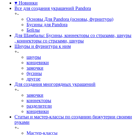
♥ Новинки
Все для создания украшений Pandora
+
-
Основы Для Pandora (основы, фурнитура)
Бусины для Pandora
Бейлы
Для Шамбалы: Бусины, коннекторы со стразами, шнуры
, коннекторы со стразами, шнуры
Шнуры и фурнитура к ним
+
-
шнуры
концевики
замочки
бусины
другое
Для создания многорядных украшений
+
-
замочки
коннекторы
разделители
концевики
Статьи и мастер-классы по созданию бижутерии своими
руками
+
-
Мастер-классы