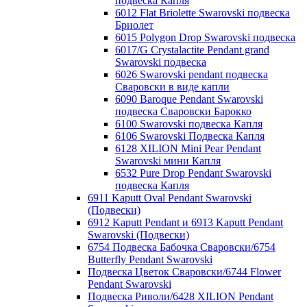
подвеска Капля
6012 Flat Briolette Swarovski подвеска
Бриолет
6015 Polygon Drop Swarovski подвеска
6017/G Crystalactite Pendant grand
Swarovski подвеска
6026 Swarovski pendant подвеска
Сваровски в виде капли
6090 Baroque Pendant Swarovski
подвеска Сваровски Барокко
6100 Swarovski подвеска Капля
6106 Swarovski Подвеска Капля
6128 XILION Mini Pear Pendant
Swarovski мини Капля
6532 Pure Drop Pendant Swarovski
подвеска Капля
6911 Kaputt Oval Pendant Swarovski
(Подвески)
6912 Kaputt Pendant и 6913 Kaputt Pendant
Swarovski (Подвески)
6754 Подвеска Бабочка Сваровски/6754
Butterfly Pendant Swarovski
Подвеска Цветок Сваровски/6744 Flower
Pendant Swarovski
Подвеска Риволи/6428 XILION Pendant