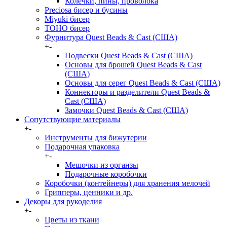
Колечки, пины, проволока
Preciosa бисер и бусины
Miyuki бисер
TOHO бисер
Фурнитура Quest Beads & Cast (США)
+
-
Подвески Quest Beads & Cast (США)
Основы для брошей Quest Beads & Cast
(США)
Основы для серег Quest Beads & Cast (США)
Коннекторы и разделители Quest Beads &
Cast (США)
Замочки Quest Beads & Cast (США)
Сопутствующие материалы
+
-
Инструменты для бижутерии
Подарочная упаковка
+
-
Мешочки из органзы
Подарочные коробочки
Коробочки (контейнеры) для хранения мелочей
Грипперы, ценники и др.
Декоры для рукоделия
+
-
Цветы из ткани