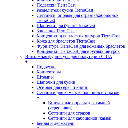
Подвески TierraCast
Разделители бусин TierraCast
Сеттинги, оправы для стразов/кабошонов
TierraCast
Шапочки для бусин TierraCast
Заклепки TierraCast
Концевики для плоских шнуров TierraCast
Кожа для браслетов TierraCast
Фурнитура TierraCast для кожаных браслетов
Концевики TierraCast для круглых шнуров
Винтажная фурнитура для бижутерии США
+
-
Подвески
Коннекторы
Штампы
Шапочки для бусин
Основы для серег и клипс
Сеттинги для камей, кабошонов и стразов
+
-
Винтажные оправы для камней
(черепашки)
Сеттинги для стразов
Сеттинги для кабошонов /камей
Бейлы и держатели