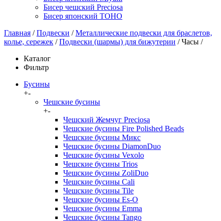
Бисер чешский Preciosa
Бисер японский TOHO
Главная
/
Подвески
/
Металлические подвески для браслетов,
колье, сережек
/
Подвески (шармы) для бижутерии
/
Часы
/
Каталог
Фильтр
Бусины
+
-
Чешские бусины
+
-
Чешский Жемчуг Preciosa
Чешские бусины Fire Polished Beads
Чешские бусины Микс
Чешские бусины DiamonDuo
Чешские бусины Vexolo
Чешские бусины Trios
Чешские бусины ZoliDuo
Чешские бусины Cali
Чешские бусины Tile
Чешские бусины Es-O
Чешские бусины Emma
Чешские бусины Tango