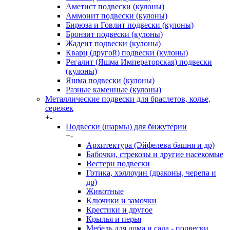
Аметист подвески (кулоны)
Аммонит подвески (кулоны)
Бирюза и Говлит подвески (кулоны)
Бронзит подвески (кулоны)
Жадеит подвески (кулоны)
Кварц (другой) подвески (кулоны)
Регалит (Яшма Императорская) подвески
(кулоны)
Яшма подвески (кулоны)
Разные каменные (кулоны)
Металлические подвески для браслетов, колье,
сережек
+
-
Подвески (шармы) для бижутерии
+
-
Архитектура (Эйфелева башня и др)
Бабочки, стрекозы и другие насекомые
Вестерн подвески
Готика, хэллоуин (драконы, черепа и
др)
Животные
Ключики и замочки
Крестики и другое
Крылья и перья
Мебель для дома и сада - подвески