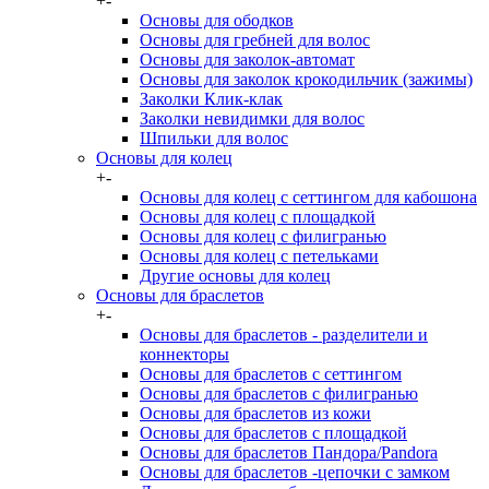
+
-
Основы для ободков
Основы для гребней для волос
Основы для заколок-автомат
Основы для заколок крокодильчик (зажимы)
Заколки Клик-клак
Заколки невидимки для волос
Шпильки для волос
Основы для колец
+
-
Основы для колец с сеттингом для кабошона
Основы для колец с площадкой
Основы для колец с филигранью
Основы для колец с петельками
Другие основы для колец
Основы для браслетов
+
-
Основы для браслетов - разделители и
коннекторы
Основы для браслетов с сеттингом
Основы для браслетов с филигранью
Основы для браслетов из кожи
Основы для браслетов с площадкой
Основы для браслетов Пандора/Pandora
Основы для браслетов -цепочки с замком