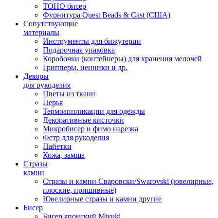
TOHO бисер
Фурнитура Quest Beads & Cast (США)
Сопутствующие
материалы
Инструменты для бижутерии
Подарочная упаковка
Коробочки (контейнеры) для хранения мелочей
Грипперы, ценники и др.
Декоры
для рукоделия
Цветы из ткани
Перья
Термоаппликации для одежды
Декоративные кисточки
Микробисер и фимо нарезка
Фетр для рукоделия
Пайетки
Кожа, замша
Стразы
камни
Стразы и камни Сваровски/Swarovski (ювелирные,
плоские, пришивные)
Ювелирные стразы и камни другие
Бисер
Бисер японский Miyuki