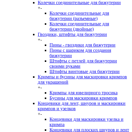
Колечки соединительные для бижутерии
+
-
Колечки соединительные для
бижутерии (разъемные)
Колечки соединительные для
бижутерии (двойные)
Гвоздики, штифты для бижутерии
+
-
Пины - гвоздики для бижутерии
Пины с шариком для создания
бижутерии
Штифты с петлей для бижутерии
своими руками
Штифты винтовые для бижутерии
Кримпы и бусины для маскировки кримпов
для украшений
+
-
Кримпы для ювелирного тросика
Бусины для маскировки кримпов
Концевики для лент, шнуров и маскировки
кримпов и узелков
+
-
Концевики для маскировки узелка и
кримпа
Концевики для плоских шнуров и лент