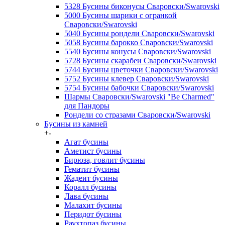
5328 Бусины биконусы Сваровски/Swarovski
5000 Бусины шарики с огранкой
Сваровски/Swarovski
5040 Бусины рондели Сваровски/Swarovski
5058 Бусины барокко Сваровски/Swarovski
5540 Бусины конусы Сваровски/Swarovski
5728 Бусины скарабеи Сваровски/Swarovski
5744 Бусины цветочки Сваровски/Swarovski
5752 Бусины клевер Сваровски/Swarovski
5754 Бусины бабочки Сваровски/Swarovski
Шармы Сваровски/Swarovski "Be Charmed"
для Пандоры
Рондели со стразами Сваровски/Swarovski
Бусины из камней
+
-
Агат бусины
Аметист бусины
Бирюза, говлит бусины
Гематит бусины
Жадеит бусины
Коралл бусины
Лава бусины
Малахит бусины
Перидот бусины
Раухтопаз бусины