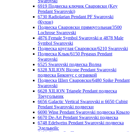
Swarovski
6919 Подвеска ключик Сваровски (Key
Pendant Swarovski)
6730 Radiolarian Pendant PF Swarovski
(Кулон)
Подвеска Сваровски прямоугольная/3500
Lochrose Swarovski
4876 Female Symbol Swarovski и 4878 Male
Symbol Swarovski
Подвеска круглая Сваровски/6210 Swarovski
Подвеска Клык/6150 Pegasus Pendant
Swarovski
6525 Swarovski подвеска Волна
6328 XILION Bicone Pendant Swarovski
подвеска Биконус c огранкой
Подвеска Шип Сваровски/6480 Spike Pendant
Swarovski
6628 XILION Triangle Pendant подвеска
Треугольник
6656 Galactic Vertical Swarovski и 6650 Cubist
Pendant Swarovski подвески
6690 Wing Pendant Swarovski подвеска Крыло
6670 De-Art Pendant Swarovski подвеска
6748 Edelweiss Pendant Swarovski подвеска
Эдельвейс