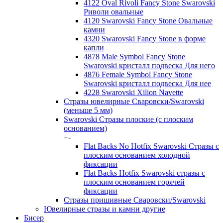
4122 Oval Rivoli Fancy Stone Swarovski
Риволи овальные
4120 Swarovski Fancy Stone Овальные
камни
4320 Swarovski Fancy Stone в форме
капли
4878 Male Symbol Fancy Stone
Swarovski кристалл подвеска Для него
4876 Female Symbol Fancy Stone
Swarovski кристалл подвеска Для нее
4228 Swarovski Xilion Navette
Стразы ювелирные Сваровски/Swarovski
(меньше 5 мм)
Swarovski Стразы плоские (с плоским
основанием)
+
-
Flat Backs No Hotfix Swarovski Стразы с
плоским основанием холодной
фиксации
Flat Backs Hotfix Swarovski стразы с
плоским основанием горячей
фиксации
Стразы пришивные Сваровски/Swarovski
Ювелирные стразы и камни другие
Бисер