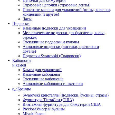
Цепочки для бижутерии
Стразовые цепочки (стразовые ленты)
Полезные мелочи для украшений (пины, колечки,
концевики и другое)
Часы
Подвески
Каменные подвески для украшений
Металлические подвески для браслетов, колье,
сережек
Стеклянные подвески и кулоны
Акриловые подвески (листики, цветочки и
другие)
Подвески Swarovski (Сваровски)
Кабошоны
и камеи
Камеи для украшений
Каменные кабошоны
Стеклянные кабошоны
Акриловые кабошоны и цветочки
👉Бренды
Swarovski кристаллы (подвески, бусины, стразы)
Фурнитура TierraCast (США)
Винтажная фурнитура для бижутерии США
Preciosa бисер и бусины
Miyuki бисер