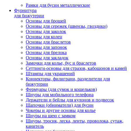
Рамки для бусин металлические
Фурнитура
для бижутерии
Основы для брошей
Основы для сережек (швензы, гвоздики)
Основы для заколок
Основы для колец
Основы для браслетов
Основы для запонок
Основы для брелока
Основы для закладок
Замочки для колье, бус и браслетов
Сеттинги-основы для стразов, кабошонов и камей
Штампы для украшений
Коннекторы, филиграни, разделители для
бижутерии
Фермуары (для сумок и кошельков)
Шнуры для мобильного телефона
Держатели и бейлы для кулонов и подвесок
Шапочки (обниматели) для бусин
Чокеры и другие основы для колье
Шнуры на шею с замком
Шнуры, тросик, леска, ленты, проволока, сутаж,
канитель