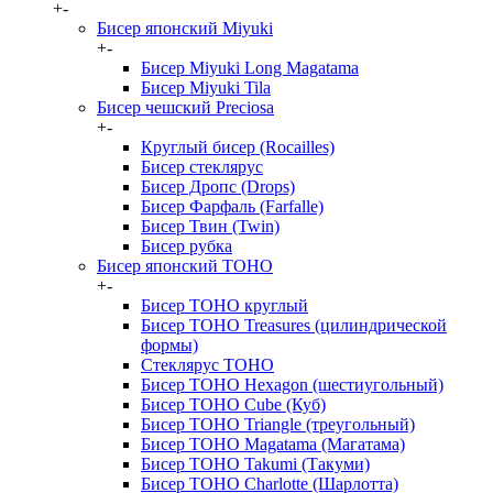
+
-
Бисер японский Miyuki
+
-
Бисер Miyuki Long Magatama
Бисер Miyuki Tila
Бисер чешский Preciosa
+
-
Круглый бисер (Rocailles)
Бисер стеклярус
Бисер Дропс (Drops)
Бисер Фарфаль (Farfalle)
Бисер Твин (Twin)
Бисер рубка
Бисер японский TOHO
+
-
Бисер TOHO круглый
Бисер TOHO Treasures (цилиндрической
формы)
Стеклярус TOHO
Бисер TOHO Hexagon (шестиугольный)
Бисер TOHO Cube (Куб)
Бисер TOHO Triangle (треугольный)
Бисер TOHO Magatama (Магатама)
Бисер TOHO Takumi (Такуми)
Бисер TOHO Charlotte (Шарлотта)