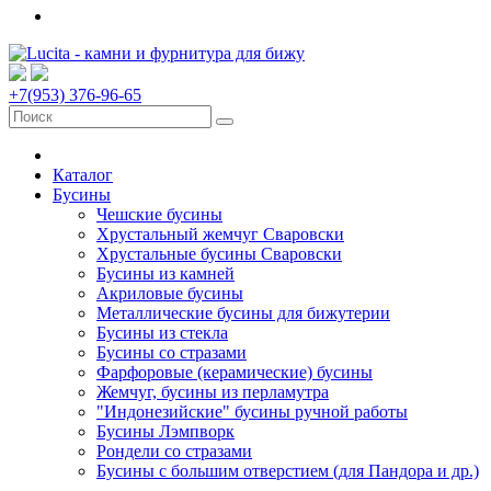
+7(953) 376-96-65
Каталог
Бусины
Чешские бусины
Хрустальный жемчуг Сваровски
Хрустальные бусины Сваровски
Бусины из камней
Акриловые бусины
Металлические бусины для бижутерии
Бусины из стекла
Бусины со стразами
Фарфоровые (керамические) бусины
Жемчуг, бусины из перламутра
"Индонезийские" бусины ручной работы
Бусины Лэмпворк
Рондели со стразами
Бусины с большим отверстием (для Пандора и др.)