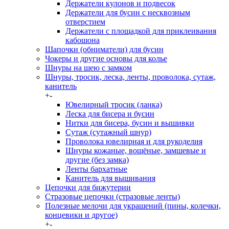
Держатели кулонов и подвесок
Держатели для бусин с несквозным
отверстием
Держатели с площадкой для приклеивания
кабошона
Шапочки (обниматели) для бусин
Чокеры и другие основы для колье
Шнуры на шею с замком
Шнуры, тросик, леска, ленты, проволока, сутаж,
канитель
+
-
Ювелирный тросик (ланка)
Леска для бисера и бусин
Нитки для бисера, бусин и вышивки
Сутаж (сутажный шнур)
Проволока ювелирная и для рукоделия
Шнуры кожаные, вощёные, замшевые и
другие (без замка)
Ленты бархатные
Канитель для вышивания
Цепочки для бижутерии
Стразовые цепочки (стразовые ленты)
Полезные мелочи для украшений (пины, колечки,
концевики и другое)
+
-