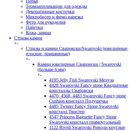
Перья
Термоаппликации для одежды
Декоративные кисточки
Микробисер и фимо нарезка
Фетр для рукоделия
Пайетки
Кожа, замша
Стразы камни
+
-
Стразы и камни Сваровски/Swarovski (ювелирные,
плоские, пришивные)
+
-
Камни ювелирные Сваровски / Swarovski
(больше 6 мм)
+
-
4195 Jelly Fish Swarovski Медуза
4428 Swarovski Fancy stone Квадратные
кристаллы Сваровски
4470, 4568, 4483 Swarovski Fancy stone
Cushion кристалл Подушечка
4485 Twister Fancy Stone Swarovski
кристалл Твистер
4547 Princess Baguette Fancy Stone
Swarovski кристалл прямоугольный
1122 Rivoli Swarovski Риволи круглые