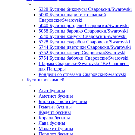
+
-
5328 Бусины биконусы Сваровски/Swarovski
5000 Бусины шарики с огранкой
Сваровски/Swarovski
5040 Бусины рондели Сваровски/Swarovski
5058 Бусины барокко Сваровски/Swarovski
5540 Бусины конусы Сваровски/Swarovski
5728 Бусины скарабеи Сваровски/Swarovski
5744 Бусины цветочки Сваровски/Swarovski
5752 Бусины клевер Сваровски/Swarovski
5754 Бусины бабочки Сваровски/Swarovski
Шармы Сваровски/Swarovski "Be Charmed"
для Пандоры
Рондели со стразами Сваровски/Swarovski
Бусины из камней
+
-
Агат бусины
Аметист бусины
Бирюза, говлит бусины
Гематит бусины
Жадеит бусины
Коралл бусины
Лава бусины
Малахит бусины
Перидот бусины