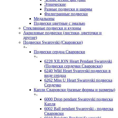
Этнические
Разные подвески и шармы
Филигранные подвески
Медальоны
Подвески цветные с эмалью
Стеклянные подвески и кулоны
Акриловые подвески (листики, цветочки и
другие)
Подвески Swarovski (Сваровски)
+
-
Подвески сердца Сваровски
+
-
6228 XILION Heart Pendant Swarovski
(Подвески сердечки Сваровски)
6240 Wild Heart Svarovski подвески в
виде сердца
6262 Miss U Heart Swarovski подвеска
Сердечко
Капли Сваровски (разные формы и размеры)
+
-
6000 Drop pendant Swarovski подвеска
Капля
6002 Ball pendant Swarovski - подвеска
Сваровски