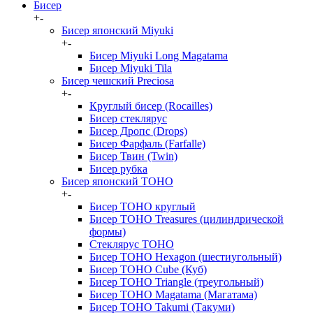
Бисер
+
-
Бисер японский Miyuki
+
-
Бисер Miyuki Long Magatama
Бисер Miyuki Tila
Бисер чешский Preciosa
+
-
Круглый бисер (Rocailles)
Бисер стеклярус
Бисер Дропс (Drops)
Бисер Фарфаль (Farfalle)
Бисер Твин (Twin)
Бисер рубка
Бисер японский TOHO
+
-
Бисер TOHO круглый
Бисер TOHO Treasures (цилиндрической
формы)
Стеклярус TOHO
Бисер TOHO Hexagon (шестиугольный)
Бисер TOHO Cube (Куб)
Бисер TOHO Triangle (треугольный)
Бисер TOHO Magatama (Магатама)
Бисер TOHO Takumi (Такуми)