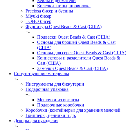
Бейлы и держатели
Колечки, пины, проволока
Preciosa бисер и бусины
Miyuki бисер
TOHO бисер
Фурнитура Quest Beads & Cast (США)
+
-
Подвески Quest Beads & Cast (США)
Основы для брошей Quest Beads & Cast
(США)
Основы для серег Quest Beads & Cast (США)
Коннекторы и разделители Quest Beads &
Cast (США)
Замочки Quest Beads & Cast (США)
Сопутствующие материалы
+
-
Инструменты для бижутерии
Подарочная упаковка
+
-
Мешочки из органзы
Подарочные коробочки
Коробочки (контейнеры) для хранения мелочей
Грипперы, ценники и др.
Декоры для рукоделия
+
-