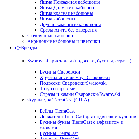
Яшма Пейзажная кабошоны
Яшма Далматин кабошоны
Яшма красная кабошоны
Яшма кабошоны
Другие каменные кабошоны
Срезы Агата без отверстия
Стеклянные кабошоны
Акриловые кабошоны и цветочки
👉Бренды
+
-
Swarovski кристаллы (подвески, бусины, стразы)
+
-
Бусины Сваровски
Хрустальный жемчуг Сваровски
Подвески Сваровски/Swarovski
Тату со стразами
Стразы и камни Сваровски/Swarovski
Фурнитура TierraCast (США)
+
-
Бейлы TierraCast
Держатели TierraCast для подвесок и кулонов
Бусины буквы TierraCast с алфавитом и
словами
Бусины TierraCast
Замочки TierraCast