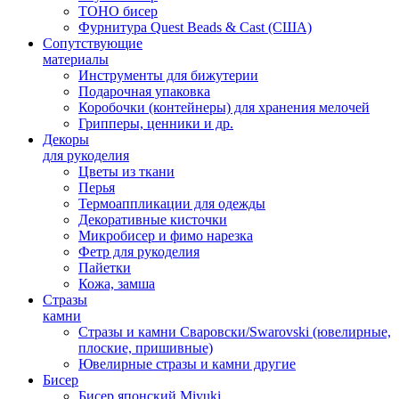
TOHO бисер
Фурнитура Quest Beads & Cast (США)
Сопутствующие
материалы
Инструменты для бижутерии
Подарочная упаковка
Коробочки (контейнеры) для хранения мелочей
Грипперы, ценники и др.
Декоры
для рукоделия
Цветы из ткани
Перья
Термоаппликации для одежды
Декоративные кисточки
Микробисер и фимо нарезка
Фетр для рукоделия
Пайетки
Кожа, замша
Стразы
камни
Стразы и камни Сваровски/Swarovski (ювелирные,
плоские, пришивные)
Ювелирные стразы и камни другие
Бисер
Бисер японский Miyuki