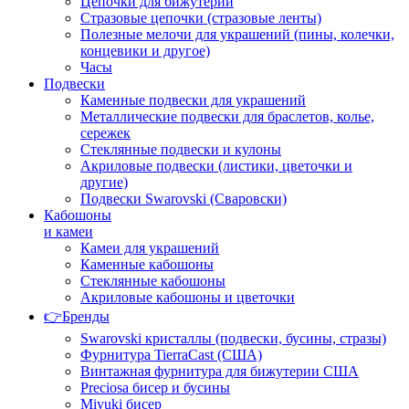
Цепочки для бижутерии
Стразовые цепочки (стразовые ленты)
Полезные мелочи для украшений (пины, колечки,
концевики и другое)
Часы
Подвески
Каменные подвески для украшений
Металлические подвески для браслетов, колье,
сережек
Стеклянные подвески и кулоны
Акриловые подвески (листики, цветочки и
другие)
Подвески Swarovski (Сваровски)
Кабошоны
и камеи
Камеи для украшений
Каменные кабошоны
Стеклянные кабошоны
Акриловые кабошоны и цветочки
👉Бренды
Swarovski кристаллы (подвески, бусины, стразы)
Фурнитура TierraCast (США)
Винтажная фурнитура для бижутерии США
Preciosa бисер и бусины
Miyuki бисер