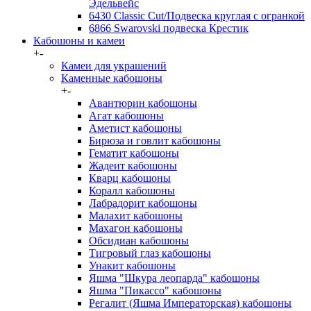
Эдельвейс
6430 Classic Cut/Подвеска круглая с огранкой
6866 Swarovski подвеска Крестик
Кабошоны и камеи
+
-
Камеи для украшений
Каменные кабошоны
+
-
Авантюрин кабошоны
Агат кабошоны
Аметист кабошоны
Бирюза и говлит кабошоны
Гематит кабошоны
Жадеит кабошоны
Кварц кабошоны
Коралл кабошоны
Лабрадорит кабошоны
Малахит кабошоны
Махагон кабошоны
Обсидиан кабошоны
Тигровый глаз кабошоны
Унакит кабошоны
Яшма "Шкура леопарда" кабошоны
Яшма "Пикассо" кабошоны
Регалит (Яшма Императорская) кабошоны