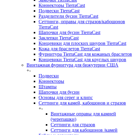
Коннекторы TierraCast
Подвески TierraCast
Разделители бусин TierraCast
Сеттинги, оправы для стразов/кабошонов
TierraCast
Шапочки для бусин TierraCast
Заклепки TierraCast
Концевики для плоских шнуров TierraCast
Кожа для браслетов TierraCast
Фурнитура TierraCast для кожаных браслетов
Концевики TierraCast для круглых шнуров
Винтажная фурнитура для бижутерии США
+
-
Подвески
Коннекторы
Штампы
Шапочки для бусин
Основы для серег и клипс
Сеттинги для камей, кабошонов и стразов
+
-
Винтажные оправы для камней
(черепашки)
Сеттинги для стразов
Сеттинги для кабошонов /камей