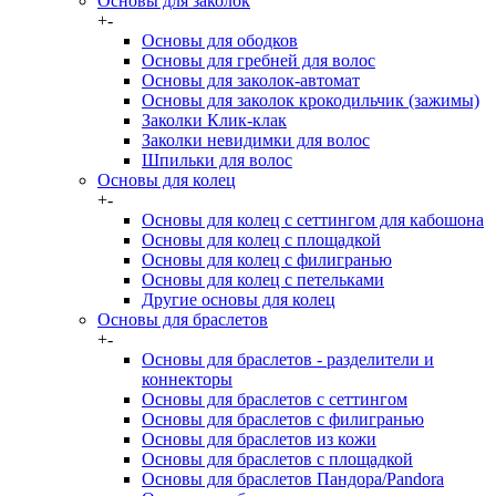
Основы для заколок
+
-
Основы для ободков
Основы для гребней для волос
Основы для заколок-автомат
Основы для заколок крокодильчик (зажимы)
Заколки Клик-клак
Заколки невидимки для волос
Шпильки для волос
Основы для колец
+
-
Основы для колец с сеттингом для кабошона
Основы для колец с площадкой
Основы для колец с филигранью
Основы для колец с петельками
Другие основы для колец
Основы для браслетов
+
-
Основы для браслетов - разделители и
коннекторы
Основы для браслетов с сеттингом
Основы для браслетов с филигранью
Основы для браслетов из кожи
Основы для браслетов с площадкой
Основы для браслетов Пандора/Pandora