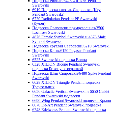
Подвеска Риволи/6428 XILION Pendant
Swarovski
6919 Подвеска ключик Сваровски (Key
Pendant Swarovski)
6730 Radiolarian Pendant PF Swarovski
(Кулон)
Подвеска Сваровски прямоугольная/3500
Lochrose Swarovski
4876 Female Symbol Swarovski и 4878 Male
Symbol Swarovski
Подвеска круглая Сваровски/6210 Swarovski
Подвеска Клык/6150 Pegasus Pendant
Swarovski
6525 Swarovski подвеска Волна
6328 XILION Bicone Pendant Swarovski
подвеска Биконус c огранкой
Подвеска Шип Сваровски/6480 Spike Pendant
Swarovski
6628 XILION Triangle Pendant подвеска
Треугольник
6656 Galactic Vertical Swarovski и 6650 Cubist
Pendant Swarovski подвески
6690 Wing Pendant Swarovski подвеска Крыло
6670 De-Art Pendant Swarovski подвеска
6748 Edelweiss Pendant Swarovski подвеска