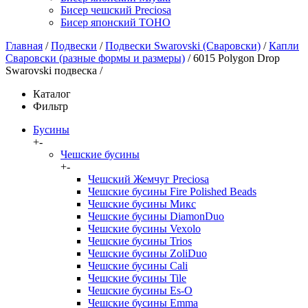
Бисер чешский Preciosa
Бисер японский TOHO
Главная
/
Подвески
/
Подвески Swarovski (Сваровски)
/
Капли
Сваровски (разные формы и размеры)
/
6015 Polygon Drop
Swarovski подвеска
/
Каталог
Фильтр
Бусины
+
-
Чешские бусины
+
-
Чешский Жемчуг Preciosa
Чешские бусины Fire Polished Beads
Чешские бусины Микс
Чешские бусины DiamonDuo
Чешские бусины Vexolo
Чешские бусины Trios
Чешские бусины ZoliDuo
Чешские бусины Cali
Чешские бусины Tile
Чешские бусины Es-O
Чешские бусины Emma