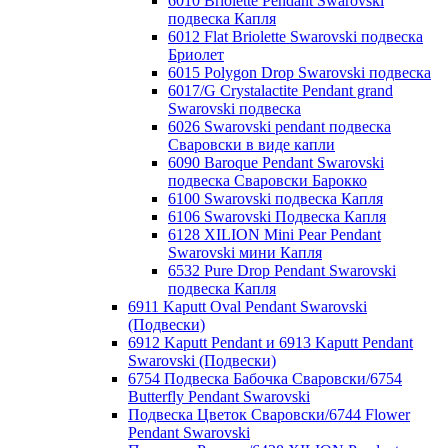
6010 Briolette Pendant Swarovski
подвеска Капля
6012 Flat Briolette Swarovski подвеска
Бриолет
6015 Polygon Drop Swarovski подвеска
6017/G Crystalactite Pendant grand
Swarovski подвеска
6026 Swarovski pendant подвеска
Сваровски в виде капли
6090 Baroque Pendant Swarovski
подвеска Сваровски Барокко
6100 Swarovski подвеска Капля
6106 Swarovski Подвеска Капля
6128 XILION Mini Pear Pendant
Swarovski мини Капля
6532 Pure Drop Pendant Swarovski
подвеска Капля
6911 Kaputt Oval Pendant Swarovski
(Подвески)
6912 Kaputt Pendant и 6913 Kaputt Pendant
Swarovski (Подвески)
6754 Подвеска Бабочка Сваровски/6754
Butterfly Pendant Swarovski
Подвеска Цветок Сваровски/6744 Flower
Pendant Swarovski