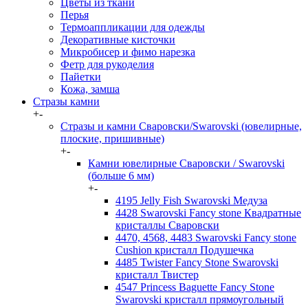
Цветы из ткани
Перья
Термоаппликации для одежды
Декоративные кисточки
Микробисер и фимо нарезка
Фетр для рукоделия
Пайетки
Кожа, замша
Стразы камни
+
-
Стразы и камни Сваровски/Swarovski (ювелирные,
плоские, пришивные)
+
-
Камни ювелирные Сваровски / Swarovski
(больше 6 мм)
+
-
4195 Jelly Fish Swarovski Медуза
4428 Swarovski Fancy stone Квадратные
кристаллы Сваровски
4470, 4568, 4483 Swarovski Fancy stone
Cushion кристалл Подушечка
4485 Twister Fancy Stone Swarovski
кристалл Твистер
4547 Princess Baguette Fancy Stone
Swarovski кристалл прямоугольный