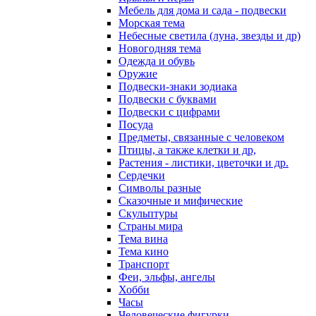
Мебель для дома и сада - подвески
Морская тема
Небесные светила (луна, звезды и др)
Новогодняя тема
Одежда и обувь
Оружие
Подвески-знаки зодиака
Подвески с буквами
Подвески с цифрами
Посуда
Предметы, связанные с человеком
Птицы, а также клетки и др,
Растения - листики, цветочки и др.
Сердечки
Символы разные
Сказочные и мифические
Скульптуры
Страны мира
Тема вина
Тема кино
Транспорт
Феи, эльфы, ангелы
Хобби
Часы
Человеческие фигурки