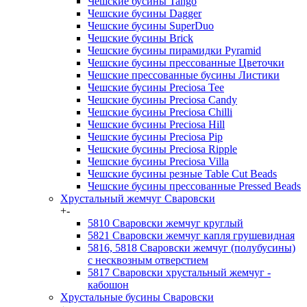
Чешские бусины Tango
Чешские бусины Dagger
Чешские бусины SuperDuo
Чешские бусины Brick
Чешские бусины пирамидки Pyramid
Чешские бусины прессованные Цветочки
Чешские прессованные бусины Листики
Чешские бусины Preciosa Tee
Чешские бусины Preciosa Candy
Чешские бусины Preciosa Chilli
Чешские бусины Preciosa Hill
Чешские бусины Preciosa Pip
Чешские бусины Preciosa Ripple
Чешские бусины Preciosa Villa
Чешские бусины резные Table Cut Beads
Чешские бусины прессованные Pressed Beads
Хрустальный жемчуг Сваровски
+
-
5810 Сваровски жемчуг круглый
5821 Сваровски жемчуг капля грушевидная
5816, 5818 Сваровски жемчуг (полубусины)
с несквозным отверстием
5817 Сваровски хрустальный жемчуг -
кабошон
Хрустальные бусины Сваровски