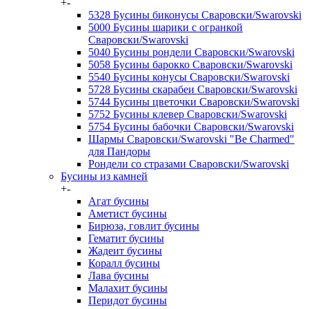
+
-
5328 Бусины биконусы Сваровски/Swarovski
5000 Бусины шарики с огранкой
Сваровски/Swarovski
5040 Бусины рондели Сваровски/Swarovski
5058 Бусины барокко Сваровски/Swarovski
5540 Бусины конусы Сваровски/Swarovski
5728 Бусины скарабеи Сваровски/Swarovski
5744 Бусины цветочки Сваровски/Swarovski
5752 Бусины клевер Сваровски/Swarovski
5754 Бусины бабочки Сваровски/Swarovski
Шармы Сваровски/Swarovski "Be Charmed"
для Пандоры
Рондели со стразами Сваровски/Swarovski
Бусины из камней
+
-
Агат бусины
Аметист бусины
Бирюза, говлит бусины
Гематит бусины
Жадеит бусины
Коралл бусины
Лава бусины
Малахит бусины
Перидот бусины