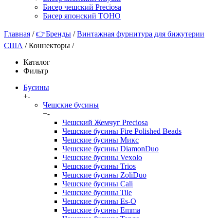
Бисер чешский Preciosa
Бисер японский TOHO
Главная
/
👉Бренды
/
Винтажная фурнитура для бижутерии
США
/
Коннекторы
/
Каталог
Фильтр
Бусины
+
-
Чешские бусины
+
-
Чешский Жемчуг Preciosa
Чешские бусины Fire Polished Beads
Чешские бусины Микс
Чешские бусины DiamonDuo
Чешские бусины Vexolo
Чешские бусины Trios
Чешские бусины ZoliDuo
Чешские бусины Cali
Чешские бусины Tile
Чешские бусины Es-O
Чешские бусины Emma