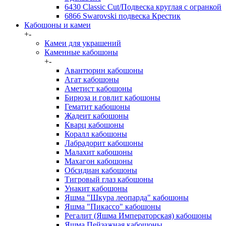
6430 Classic Cut/Подвеска круглая с огранкой
6866 Swarovski подвеска Крестик
Кабошоны и камеи
+
-
Камеи для украшений
Каменные кабошоны
+
-
Авантюрин кабошоны
Агат кабошоны
Аметист кабошоны
Бирюза и говлит кабошоны
Гематит кабошоны
Жадеит кабошоны
Кварц кабошоны
Коралл кабошоны
Лабрадорит кабошоны
Малахит кабошоны
Махагон кабошоны
Обсидиан кабошоны
Тигровый глаз кабошоны
Унакит кабошоны
Яшма "Шкура леопарда" кабошоны
Яшма "Пикассо" кабошоны
Регалит (Яшма Императорская) кабошоны
Яшма Пейзажная кабошоны