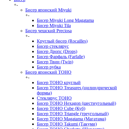
+
-
Бисер японский Miyuki
+
-
Бисер Miyuki Long Magatama
Бисер Miyuki Tila
Бисер чешский Preciosa
+
-
Круглый бисер (Rocailles)
Бисер стеклярус
Бисер Дропс (Drops)
Бисер Фарфаль (Farfalle)
Бисер Твин (Twin)
Бисер рубка
Бисер японский TOHO
+
-
Бисер TOHO круглый
Бисер TOHO Treasures (цилиндрической
формы)
Стеклярус TOHO
Бисер TOHO Hexagon (шестиугольный)
Бисер TOHO Cube (Куб)
Бисер TOHO Triangle (треугольный)
Бисер TOHO Magatama (Магатама)
Бисер TOHO Takumi (Такуми)