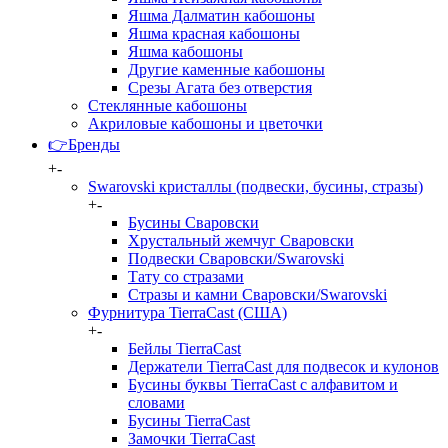
Яшма Далматин кабошоны
Яшма красная кабошоны
Яшма кабошоны
Другие каменные кабошоны
Срезы Агата без отверстия
Стеклянные кабошоны
Акриловые кабошоны и цветочки
👉Бренды
+
-
Swarovski кристаллы (подвески, бусины, стразы)
+
-
Бусины Сваровски
Хрустальный жемчуг Сваровски
Подвески Сваровски/Swarovski
Тату со стразами
Стразы и камни Сваровски/Swarovski
Фурнитура TierraCast (США)
+
-
Бейлы TierraCast
Держатели TierraCast для подвесок и кулонов
Бусины буквы TierraCast с алфавитом и
словами
Бусины TierraCast
Замочки TierraCast