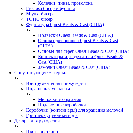
Колечки, пины, проволока
Preciosa бисер и бусины
Miyuki бисер
TOHO бисер
Фурнитура Quest Beads & Cast (США)
+
-
Подвески Quest Beads & Cast (США)
Основы для брошей Quest Beads & Cast
(США)
Основы для серег Quest Beads & Cast (США)
Коннекторы и разделители Quest Beads &
Cast (США)
Замочки Quest Beads & Cast (США)
Сопутствующие материалы
+
-
Инструменты для бижутерии
Подарочная упаковка
+
-
Мешочки из органзы
Подарочные коробочки
Коробочки (контейнеры) для хранения мелочей
Грипперы, ценники и др.
Декоры для рукоделия
+
-
Цветы из ткани