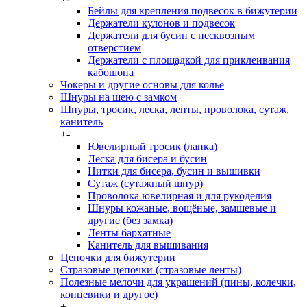
Бейлы для крепления подвесок в бижутерии
Держатели кулонов и подвесок
Держатели для бусин с несквозным
отверстием
Держатели с площадкой для приклеивания
кабошона
Чокеры и другие основы для колье
Шнуры на шею с замком
Шнуры, тросик, леска, ленты, проволока, сутаж,
канитель
+
-
Ювелирный тросик (ланка)
Леска для бисера и бусин
Нитки для бисера, бусин и вышивки
Сутаж (сутажный шнур)
Проволока ювелирная и для рукоделия
Шнуры кожаные, вощёные, замшевые и
другие (без замка)
Ленты бархатные
Канитель для вышивания
Цепочки для бижутерии
Стразовые цепочки (стразовые ленты)
Полезные мелочи для украшений (пины, колечки,
концевики и другое)
+
-