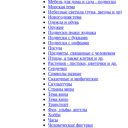
Мебель для дома и сада - подвески
Морская тема
Небесные светила (луна, звезды и др)
Новогодняя тема
Одежда и обувь
Оружие
Подвески-знаки зодиака
Подвески с буквами
Подвески с цифрами
Посуда
Предметы, связанные с человеком
Птицы, а также клетки и др,
Растения - листики, цветочки и др.
Сердечки
Символы разные
Сказочные и мифические
Скульптуры
Страны мира
Тема вина
Тема кино
Транспорт
Феи, эльфы, ангелы
Хобби
Часы
Человеческие фигурки