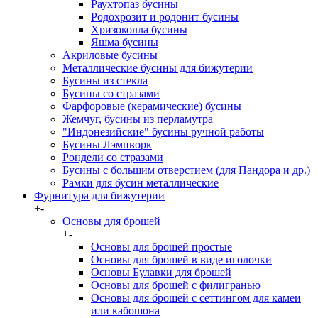
Раухтопаз бусины
Родохрозит и родонит бусины
Хризоколла бусины
Яшма бусины
Акриловые бусины
Металлические бусины для бижутерии
Бусины из стекла
Бусины со стразами
Фарфоровые (керамические) бусины
Жемчуг, бусины из перламутра
"Индонезийские" бусины ручной работы
Бусины Лэмпворк
Рондели со стразами
Бусины с большим отверстием (для Пандора и др.)
Рамки для бусин металлические
Фурнитура для бижутерии
+
-
Основы для брошей
+
-
Основы для брошей простые
Основы для брошей в виде иголочки
Основы Булавки для брошей
Основы для брошей с филигранью
Основы для брошей с сеттингом для камеи
или кабошона