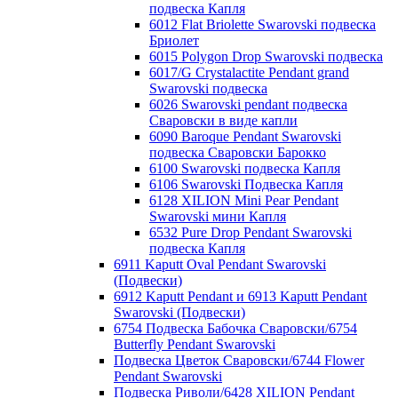
подвеска Капля
6012 Flat Briolette Swarovski подвеска
Бриолет
6015 Polygon Drop Swarovski подвеска
6017/G Crystalactite Pendant grand
Swarovski подвеска
6026 Swarovski pendant подвеска
Сваровски в виде капли
6090 Baroque Pendant Swarovski
подвеска Сваровски Барокко
6100 Swarovski подвеска Капля
6106 Swarovski Подвеска Капля
6128 XILION Mini Pear Pendant
Swarovski мини Капля
6532 Pure Drop Pendant Swarovski
подвеска Капля
6911 Kaputt Oval Pendant Swarovski
(Подвески)
6912 Kaputt Pendant и 6913 Kaputt Pendant
Swarovski (Подвески)
6754 Подвеска Бабочка Сваровски/6754
Butterfly Pendant Swarovski
Подвеска Цветок Сваровски/6744 Flower
Pendant Swarovski
Подвеска Риволи/6428 XILION Pendant