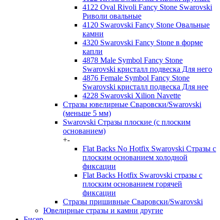
4122 Oval Rivoli Fancy Stone Swarovski
Риволи овальные
4120 Swarovski Fancy Stone Овальные
камни
4320 Swarovski Fancy Stone в форме
капли
4878 Male Symbol Fancy Stone
Swarovski кристалл подвеска Для него
4876 Female Symbol Fancy Stone
Swarovski кристалл подвеска Для нее
4228 Swarovski Xilion Navette
Стразы ювелирные Сваровски/Swarovski
(меньше 5 мм)
Swarovski Стразы плоские (с плоским
основанием)
+
-
Flat Backs No Hotfix Swarovski Стразы с
плоским основанием холодной
фиксации
Flat Backs Hotfix Swarovski стразы с
плоским основанием горячей
фиксации
Стразы пришивные Сваровски/Swarovski
Ювелирные стразы и камни другие
Бисер