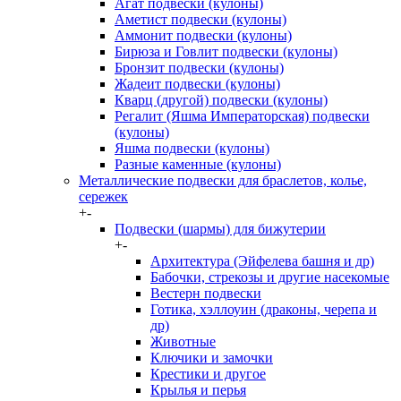
Агат подвески (кулоны)
Аметист подвески (кулоны)
Аммонит подвески (кулоны)
Бирюза и Говлит подвески (кулоны)
Бронзит подвески (кулоны)
Жадеит подвески (кулоны)
Кварц (другой) подвески (кулоны)
Регалит (Яшма Императорская) подвески
(кулоны)
Яшма подвески (кулоны)
Разные каменные (кулоны)
Металлические подвески для браслетов, колье,
сережек
+
-
Подвески (шармы) для бижутерии
+
-
Архитектура (Эйфелева башня и др)
Бабочки, стрекозы и другие насекомые
Вестерн подвески
Готика, хэллоуин (драконы, черепа и
др)
Животные
Ключики и замочки
Крестики и другое
Крылья и перья