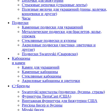
Цепочки для бижутерии
Стразовые цепочки (стразовые ленты)
Полезные мелочи для украшений (пины, колечки,
концевики и другое)
Часы
Подвески
Каменные подвески для украшений
Металлические подвески для браслетов, колье,
сережек
Стеклянные подвески и кулоны
Акриловые подвески (листики, цветочки и
другие)
Подвески Swarovski (Сваровски)
Кабошоны
и камеи
Камеи для украшений
Каменные кабошоны
Стеклянные кабошоны
Акриловые кабошоны и цветочки
👉Бренды
Swarovski кристаллы (подвески, бусины, стразы)
Фурнитура TierraCast (США)
Винтажная фурнитура для бижутерии США
Preciosa бисер и бусины
Miyuki бисер