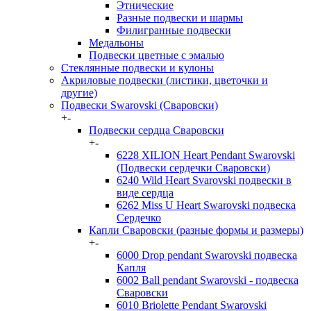
Этнические
Разные подвески и шармы
Филигранные подвески
Медальоны
Подвески цветные с эмалью
Стеклянные подвески и кулоны
Акриловые подвески (листики, цветочки и
другие)
Подвески Swarovski (Сваровски)
+
-
Подвески сердца Сваровски
+
-
6228 XILION Heart Pendant Swarovski
(Подвески сердечки Сваровски)
6240 Wild Heart Svarovski подвески в
виде сердца
6262 Miss U Heart Swarovski подвеска
Сердечко
Капли Сваровски (разные формы и размеры)
+
-
6000 Drop pendant Swarovski подвеска
Капля
6002 Ball pendant Swarovski - подвеска
Сваровски
6010 Briolette Pendant Swarovski