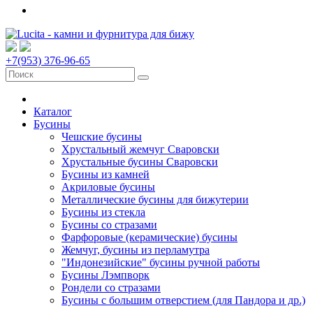
+7(953) 376-96-65
Каталог
Бусины
Чешские бусины
Хрустальный жемчуг Сваровски
Хрустальные бусины Сваровски
Бусины из камней
Акриловые бусины
Металлические бусины для бижутерии
Бусины из стекла
Бусины со стразами
Фарфоровые (керамические) бусины
Жемчуг, бусины из перламутра
"Индонезийские" бусины ручной работы
Бусины Лэмпворк
Рондели со стразами
Бусины с большим отверстием (для Пандора и др.)