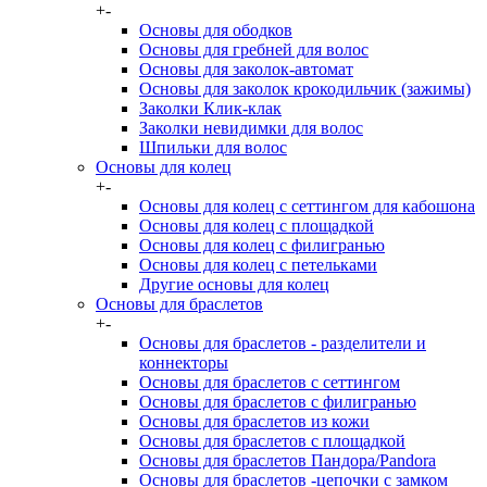
+
-
Основы для ободков
Основы для гребней для волос
Основы для заколок-автомат
Основы для заколок крокодильчик (зажимы)
Заколки Клик-клак
Заколки невидимки для волос
Шпильки для волос
Основы для колец
+
-
Основы для колец с сеттингом для кабошона
Основы для колец с площадкой
Основы для колец с филигранью
Основы для колец с петельками
Другие основы для колец
Основы для браслетов
+
-
Основы для браслетов - разделители и
коннекторы
Основы для браслетов с сеттингом
Основы для браслетов с филигранью
Основы для браслетов из кожи
Основы для браслетов с площадкой
Основы для браслетов Пандора/Pandora
Основы для браслетов -цепочки с замком