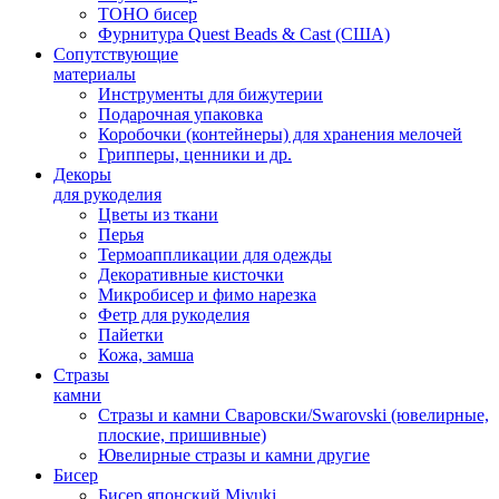
TOHO бисер
Фурнитура Quest Beads & Cast (США)
Сопутствующие
материалы
Инструменты для бижутерии
Подарочная упаковка
Коробочки (контейнеры) для хранения мелочей
Грипперы, ценники и др.
Декоры
для рукоделия
Цветы из ткани
Перья
Термоаппликации для одежды
Декоративные кисточки
Микробисер и фимо нарезка
Фетр для рукоделия
Пайетки
Кожа, замша
Стразы
камни
Стразы и камни Сваровски/Swarovski (ювелирные,
плоские, пришивные)
Ювелирные стразы и камни другие
Бисер
Бисер японский Miyuki