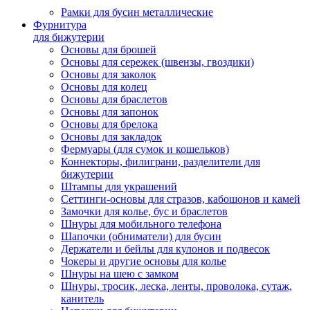
Рамки для бусин металлические
Фурнитура
для бижутерии
Основы для брошей
Основы для сережек (швензы, гвоздики)
Основы для заколок
Основы для колец
Основы для браслетов
Основы для запонок
Основы для брелока
Основы для закладок
Фермуары (для сумок и кошельков)
Коннекторы, филиграни, разделители для
бижутерии
Штампы для украшений
Сеттинги-основы для стразов, кабошонов и камей
Замочки для колье, бус и браслетов
Шнуры для мобильного телефона
Шапочки (обниматели) для бусин
Держатели и бейлы для кулонов и подвесок
Чокеры и другие основы для колье
Шнуры на шею с замком
Шнуры, тросик, леска, ленты, проволока, сутаж,
канитель