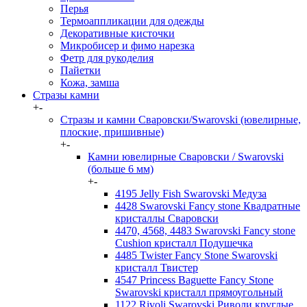
Перья
Термоаппликации для одежды
Декоративные кисточки
Микробисер и фимо нарезка
Фетр для рукоделия
Пайетки
Кожа, замша
Стразы камни
+
-
Стразы и камни Сваровски/Swarovski (ювелирные,
плоские, пришивные)
+
-
Камни ювелирные Сваровски / Swarovski
(больше 6 мм)
+
-
4195 Jelly Fish Swarovski Медуза
4428 Swarovski Fancy stone Квадратные
кристаллы Сваровски
4470, 4568, 4483 Swarovski Fancy stone
Cushion кристалл Подушечка
4485 Twister Fancy Stone Swarovski
кристалл Твистер
4547 Princess Baguette Fancy Stone
Swarovski кристалл прямоугольный
1122 Rivoli Swarovski Риволи круглые