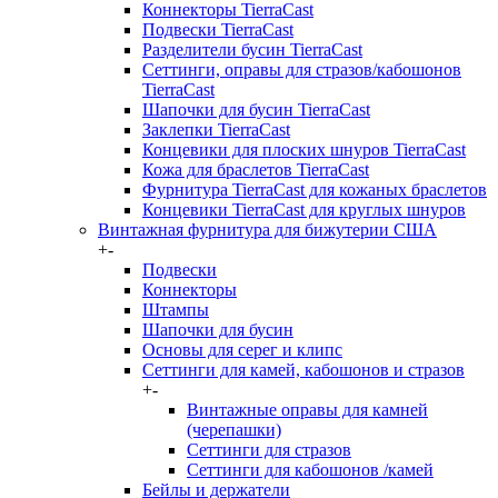
Коннекторы TierraCast
Подвески TierraCast
Разделители бусин TierraCast
Сеттинги, оправы для стразов/кабошонов
TierraCast
Шапочки для бусин TierraCast
Заклепки TierraCast
Концевики для плоских шнуров TierraCast
Кожа для браслетов TierraCast
Фурнитура TierraCast для кожаных браслетов
Концевики TierraCast для круглых шнуров
Винтажная фурнитура для бижутерии США
+
-
Подвески
Коннекторы
Штампы
Шапочки для бусин
Основы для серег и клипс
Сеттинги для камей, кабошонов и стразов
+
-
Винтажные оправы для камней
(черепашки)
Сеттинги для стразов
Сеттинги для кабошонов /камей
Бейлы и держатели