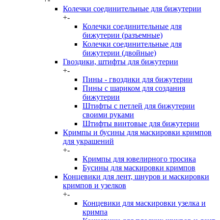
Колечки соединительные для бижутерии
+
-
Колечки соединительные для
бижутерии (разъемные)
Колечки соединительные для
бижутерии (двойные)
Гвоздики, штифты для бижутерии
+
-
Пины - гвоздики для бижутерии
Пины с шариком для создания
бижутерии
Штифты с петлей для бижутерии
своими руками
Штифты винтовые для бижутерии
Кримпы и бусины для маскировки кримпов
для украшений
+
-
Кримпы для ювелирного тросика
Бусины для маскировки кримпов
Концевики для лент, шнуров и маскировки
кримпов и узелков
+
-
Концевики для маскировки узелка и
кримпа