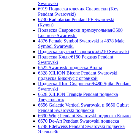
Swarovski
6919 Подвеска ключик Сваровски (Key
Pendant Swarovski)
6730 Radiolarian Pendant PF Swarovski
(Кулон)
Подвеска Сваровски прямоугольная/3500
Lochrose Swarovski
4876 Female Symbol Swarovski и 4878 Male
Symbol Swarovski
Подвеска круглая Сваровски/6210 Swarovski
Подвеска Клык/6150 Pegasus Pendant
Swarovski
6525 Swarovski подвеска Волна
6328 XILION Bicone Pendant Swarovski
подвеска Биконус c огранкой
Подвеска Шип Сваровски/6480 Spike Pendant
Swarovski
6628 XILION Triangle Pendant подвеска
Треугольник
6656 Galactic Vertical Swarovski и 6650 Cubist
Pendant Swarovski подвески
6690 Wing Pendant Swarovski подвеска Крыло
6670 De-Art Pendant Swarovski подвеска
6748 Edelweiss Pendant Swarovski подвеска
Эдельвейс