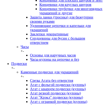
Концевики для плоских шнуров и лент
Концевики для круглых шнуров
Концевики трубочки для многорядных
украшений и другие
Защита ланки (тросика) для бижутерии
своими руками
Удлиняющие цепочки и капельки для
украшений
Заклепки декоративные
Сердцевины для бусин с большим
отверстием
Часы
+
-
Основы для наручных часов
Часы-кулоны на цепочке и без
Подвески
+
-
Каменные подвески для украшений
+
-
Срезы Агата без отверстия
Агат с фольгой подвески (кулоны)
Агат с кварцем подвески (кулоны)
Агат резной подвески (кулоны)
Агат "Крэкл" подвески (кулоны)
Агат с огранкой подвески (кулоны)