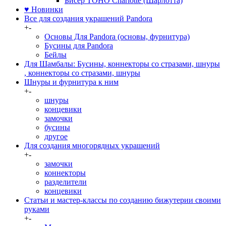
Бисер TOHO Charlotte (Шарлотта)
♥ Новинки
Все для создания украшений Pandora
+
-
Основы Для Pandora (основы, фурнитура)
Бусины для Pandora
Бейлы
Для Шамбалы: Бусины, коннекторы со стразами, шнуры
, коннекторы со стразами, шнуры
Шнуры и фурнитура к ним
+
-
шнуры
концевики
замочки
бусины
другое
Для создания многорядных украшений
+
-
замочки
коннекторы
разделители
концевики
Статьи и мастер-классы по созданию бижутерии своими
руками
+
-