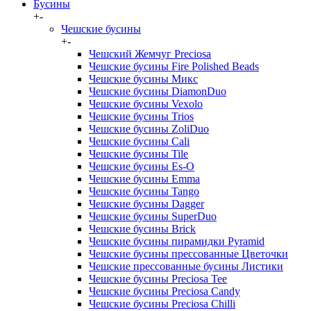
Бусины
+
-
Чешские бусины
+
-
Чешский Жемчуг Preciosa
Чешские бусины Fire Polished Beads
Чешские бусины Микс
Чешские бусины DiamonDuo
Чешские бусины Vexolo
Чешские бусины Trios
Чешские бусины ZoliDuo
Чешские бусины Cali
Чешские бусины Tile
Чешские бусины Es-O
Чешские бусины Emma
Чешские бусины Tango
Чешские бусины Dagger
Чешские бусины SuperDuo
Чешские бусины Brick
Чешские бусины пирамидки Pyramid
Чешские бусины прессованные Цветочки
Чешские прессованные бусины Листики
Чешские бусины Preciosa Tee
Чешские бусины Preciosa Candy
Чешские бусины Preciosa Chilli