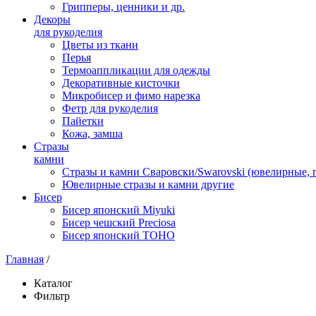
Грипперы, ценники и др.
Декоры
для рукоделия
Цветы из ткани
Перья
Термоаппликации для одежды
Декоративные кисточки
Микробисер и фимо нарезка
Фетр для рукоделия
Пайетки
Кожа, замша
Стразы
камни
Стразы и камни Сваровски/Swarovski (ювелирные,
Ювелирные стразы и камни другие
Бисер
Бисер японский Miyuki
Бисер чешский Preciosa
Бисер японский TOHO
Главная
/
Каталог
Фильтр