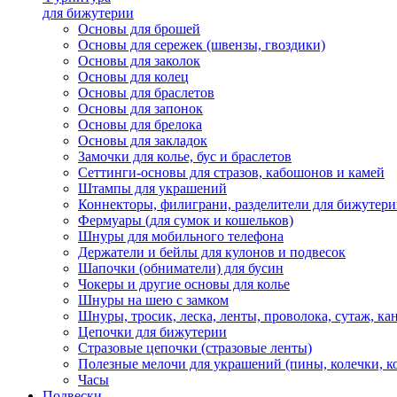
для бижутерии
Основы для брошей
Основы для сережек (швензы, гвоздики)
Основы для заколок
Основы для колец
Основы для браслетов
Основы для запонок
Основы для брелока
Основы для закладок
Замочки для колье, бус и браслетов
Сеттинги-основы для стразов, кабошонов и камей
Штампы для украшений
Коннекторы, филиграни, разделители для бижутер
Фермуары (для сумок и кошельков)
Шнуры для мобильного телефона
Держатели и бейлы для кулонов и подвесок
Шапочки (обниматели) для бусин
Чокеры и другие основы для колье
Шнуры на шею с замком
Шнуры, тросик, леска, ленты, проволока, сутаж, ка
Цепочки для бижутерии
Стразовые цепочки (стразовые ленты)
Полезные мелочи для украшений (пины, колечки, к
Часы
Подвески