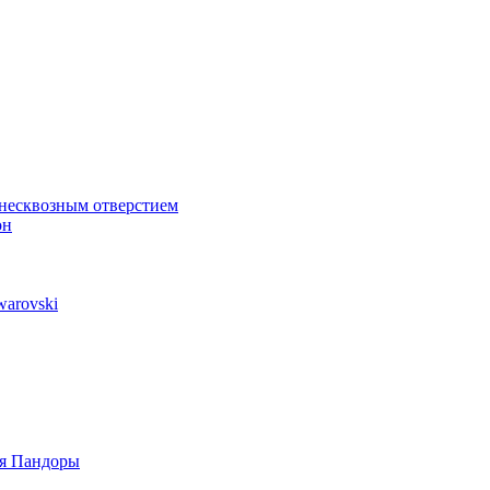
 несквозным отверстием
он
arovski
ля Пандоры