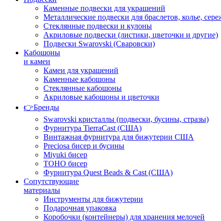
Каменные подвески для украшений
Металлические подвески для браслетов, колье, сере
Стеклянные подвески и кулоны
Акриловые подвески (листики, цветочки и другие)
Подвески Swarovski (Сваровски)
Кабошоны
и камеи
Камеи для украшений
Каменные кабошоны
Стеклянные кабошоны
Акриловые кабошоны и цветочки
👉Бренды
Swarovski кристаллы (подвески, бусины, стразы)
Фурнитура TierraCast (США)
Винтажная фурнитура для бижутерии США
Preciosa бисер и бусины
Miyuki бисер
TOHO бисер
Фурнитура Quest Beads & Cast (США)
Сопутствующие
материалы
Инструменты для бижутерии
Подарочная упаковка
Коробочки (контейнеры) для хранения мелочей