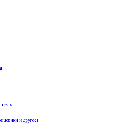
ии
нитель
онцевики и другое)