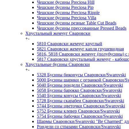
Чешские бусины Preciosa Hill
Чешские бусины Preciosa Pip
Чешские бусины Preciosa Ripple
Чешские бусины Preciosa Villa
Чешские бусины резные Table Cut Beads
Чешские бусины прессованные Pressed Beads
Хрустальный жемчуг Сваровски
+
-
5810 Сваровски жемчуг круглый
5821 Сваровски жемчуг капля грушевидная
5816, 5818 Сваровски жемчуг (полубусины) с
5817 Сваровски хрустальный жемчуг - кабош
Хрустальные бусины Сваровски
+
-
5328 Бусины биконусы Сваровски/Swarovski
5000 Бусины шарики с огранкой Сваровски/Sw
5040 Бусины рондели Сваровски/Swarovski
5058 Бусины барокко Сваровски/Swarovski
5540 Бусины конусы Сваровски/Swarovski
5728 Бусины скарабеи Сваровски/Swarovski
5744 Бусины цветочки Сваровски/Swarovski
5752 Бусины клевер Сваровски/Swarovski
5754 Бусины бабочки Сваровски/Swarovski
Шармы Сваровски/Swarovski "Be Charmed" д
Рондели со стразами Сваровски/Swarovski