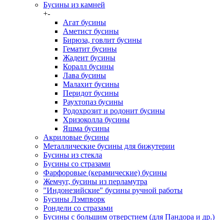
Бусины из камней
+
-
Агат бусины
Аметист бусины
Бирюза, говлит бусины
Гематит бусины
Жадеит бусины
Коралл бусины
Лава бусины
Малахит бусины
Перидот бусины
Раухтопаз бусины
Родохрозит и родонит бусины
Хризоколла бусины
Яшма бусины
Акриловые бусины
Металлические бусины для бижутерии
Бусины из стекла
Бусины со стразами
Фарфоровые (керамические) бусины
Жемчуг, бусины из перламутра
"Индонезийские" бусины ручной работы
Бусины Лэмпворк
Рондели со стразами
Бусины с большим отверстием (для Пандора и др.)