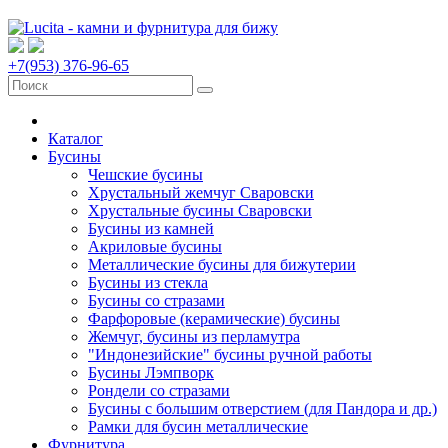
+7(953) 376-96-65
Каталог
Бусины
Чешские бусины
Хрустальный жемчуг Сваровски
Хрустальные бусины Сваровски
Бусины из камней
Акриловые бусины
Металлические бусины для бижутерии
Бусины из стекла
Бусины со стразами
Фарфоровые (керамические) бусины
Жемчуг, бусины из перламутра
"Индонезийские" бусины ручной работы
Бусины Лэмпворк
Рондели со стразами
Бусины с большим отверстием (для Пандора и др.)
Рамки для бусин металлические
Фурнитура