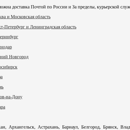
ожна доставка Почтой по России и За пределы, курьерской служ
ва и Московская область
т-Петербург и Ленинградская область
еринбург
снодар
ний Новгород
осибирск
за
мь
ов-на-Дону
ара
ан, Архангельск, Астрахань, Барнаул, Белгород, Брянск, Вла