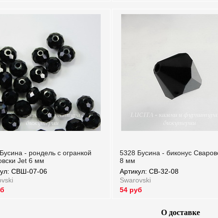
Бусина - рондель с огранкой
5328 Бусина - биконус Сваровс
вски Jet 6 мм
8 мм
кул: СВШ-07-06
Артикул: СВ-32-08
vski
Swarovski
уб
54 руб
ул: СВШ-07-06
Артикул: СВ-32-08
О доставке