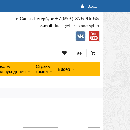
Вход
+7(953)-376-96-65
г. Санкт-Петербург
e-mail:
lucita@luciastonesspb.ru
екоры
Стразы
Бисер
ля рукоделия
камни