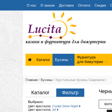
О нас
О заказе
Доставка
Оплата
Скидки
Фурнитура
Каталог
Бусины
для бижутерии
Главная
/
Бусины
/
Хрустальные бусины Сваровски
/
Черны
Каталог
Фильтр
Выбрано:
ФИЛЬ
Цвет кристалла:
Crystal Silver Night
×
Цвет кристалла:
Jet
×