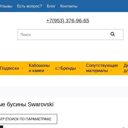
Отзывы
Есть вопрос?
Блог
Контакты
+7(953) 376-96-65
Кабошоны
Сопутствующие
Д
Подвески
👉Бренды
и камеи
материалы
д
е бусины Swarovski
ТР (ПОИСК ПО ПАРАМЕТРАМ)