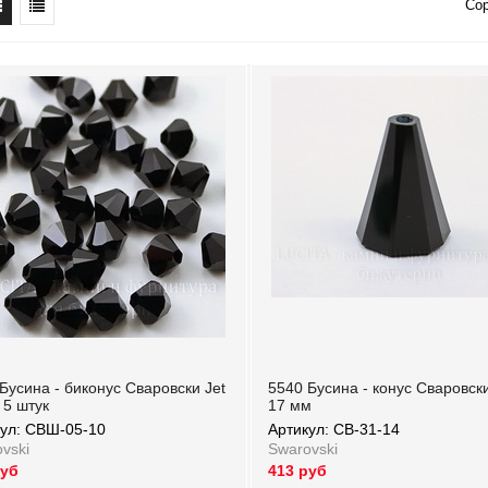
Со
Бусина - биконус Сваровски Jet
5540 Бусина - конус Сваровски
 5 штук
17 мм
кул: СВШ-05-10
Артикул: СВ-31-14
vski
Swarovski
руб
413 руб
ул: СВШ-05-10
Артикул: СВ-31-14