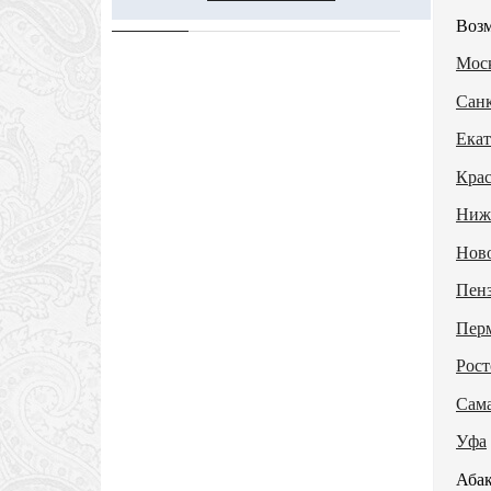
Возм
Моск
Санк
Екат
Кра
Ниж
Нов
Пен
Пер
Рост
Сам
Уфа
Абак