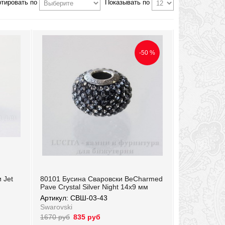
ртировать по
Показывать по
-50 %
 Jet
80101 Бусина Сваровски BeCharmed
Pave Crystal Silver Night 14х9 мм
Артикул: СВШ-03-43
Swarovski
1670 руб
835 руб
Артикул: СВШ-03-43