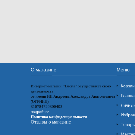
О магазине
Меню
Корзин
Интернет-магазин "Lucita" осуществляет свою
деятельность
Главна
от имени ИП Андреева Александра Анатольевича
(ОГРНИП)
Личный
310784729300403
подробнее
Избра
Политика конфиденциальности
Отзывы о магазине
Товары
Мастер