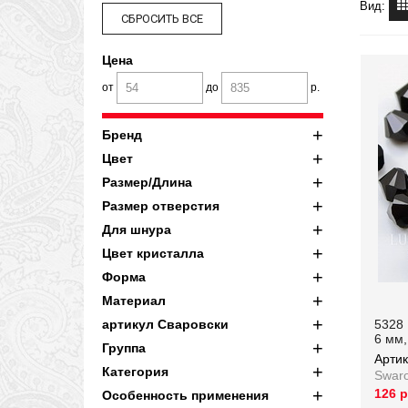
Вид:
Цена
от
до
р.
Бренд
Цвет
Размер/Длина
Размер отверстия
Для шнура
Цвет кристалла
Форма
Материал
5328 
артикул Сваровски
6 мм,
Группа
Арти
Категория
Swaro
126 
Особенность применения
Артик