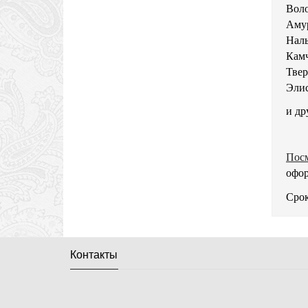
Воло
Аму
Наль
Камч
Твер
Элис
и др
Посм
офор
Срок
Контакты