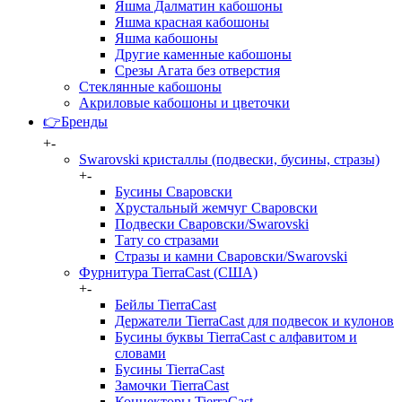
Яшма Далматин кабошоны
Яшма красная кабошоны
Яшма кабошоны
Другие каменные кабошоны
Срезы Агата без отверстия
Стеклянные кабошоны
Акриловые кабошоны и цветочки
👉Бренды
+
-
Swarovski кристаллы (подвески, бусины, стразы)
+
-
Бусины Сваровски
Хрустальный жемчуг Сваровски
Подвески Сваровски/Swarovski
Тату со стразами
Стразы и камни Сваровски/Swarovski
Фурнитура TierraCast (США)
+
-
Бейлы TierraCast
Держатели TierraCast для подвесок и кулонов
Бусины буквы TierraCast с алфавитом и
словами
Бусины TierraCast
Замочки TierraCast
Коннекторы TierraCast