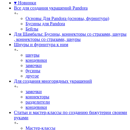
♥ Новинки
Все для создания украшений Pandora
+
-
Основы Для Pandora (основы, фурнитура)
Бусины для Pandora
Бейлы
Для Шамбалы: Бусины, коннекторы со стразами, шнуры
, коннекторы со стразами, шнуры
Шнуры и фурнитура к ним
+
-
шнуры
концевики
замочки
бусины
другое
Для создания многорядных украшений
+
-
замочки
коннекторы
разделители
концевики
Статьи и мастер-классы по созданию бижутерии своими
руками
+
-
Мастер-классы