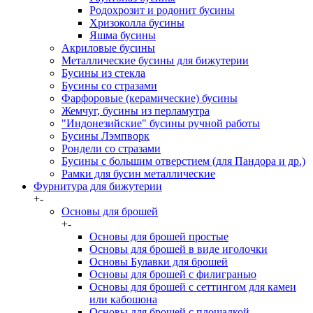
Родохрозит и родонит бусины
Хризоколла бусины
Яшма бусины
Акриловые бусины
Металлические бусины для бижутерии
Бусины из стекла
Бусины со стразами
Фарфоровые (керамические) бусины
Жемчуг, бусины из перламутра
"Индонезийские" бусины ручной работы
Бусины Лэмпворк
Рондели со стразами
Бусины с большим отверстием (для Пандора и др.)
Рамки для бусин металлические
Фурнитура для бижутерии
+
-
Основы для брошей
+
-
Основы для брошей простые
Основы для брошей в виде иголочки
Основы Булавки для брошей
Основы для брошей с филигранью
Основы для брошей с сеттингом для камеи
или кабошона
Основы для брошей с площадкой