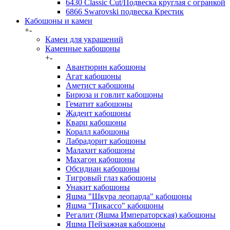
6430 Classic Cut/Подвеска круглая с огранкой
6866 Swarovski подвеска Крестик
Кабошоны и камеи
+
-
Камеи для украшений
Каменные кабошоны
+
-
Авантюрин кабошоны
Агат кабошоны
Аметист кабошоны
Бирюза и говлит кабошоны
Гематит кабошоны
Жадеит кабошоны
Кварц кабошоны
Коралл кабошоны
Лабрадорит кабошоны
Малахит кабошоны
Махагон кабошоны
Обсидиан кабошоны
Тигровый глаз кабошоны
Унакит кабошоны
Яшма "Шкура леопарда" кабошоны
Яшма "Пикассо" кабошоны
Регалит (Яшма Императорская) кабошоны
Яшма Пейзажная кабошоны