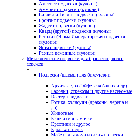
Аметист подвески (кулоны)
Аммонит подвески (кулоны)
Бирюза и Говлит подвески (кулоны)
Бронзит подвески (кулоны)
Жадеит подвески (кулоны)
Кварц (другой) подвески (кулоны)
Регалит (Яшма Императорская) подвески
(кулоны)
Яшма подвески (кулоны)
Разные каменные (кулоны)
Металлические подвески для браслетов, колье,
сережек
+
-
Подвески (шармы) для бижутерии
+
-
Архитектура (Эйфелева башня и др)
Бабочки, стрекозы и другие насекомые
Вестерн подвески
Готика, хэллоуин (драконы, черепа и
др)
Животные
Ключики и замочки
Крестики и другое
Крылья и перья
Мебель для дома и сада - подвески