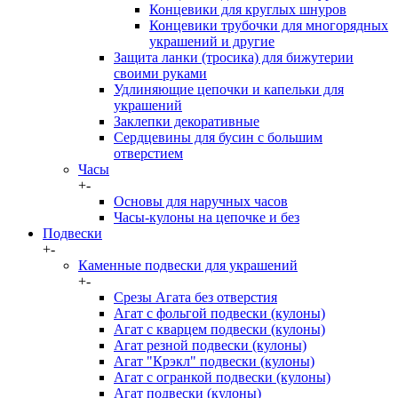
Концевики для круглых шнуров
Концевики трубочки для многорядных
украшений и другие
Защита ланки (тросика) для бижутерии
своими руками
Удлиняющие цепочки и капельки для
украшений
Заклепки декоративные
Сердцевины для бусин с большим
отверстием
Часы
+
-
Основы для наручных часов
Часы-кулоны на цепочке и без
Подвески
+
-
Каменные подвески для украшений
+
-
Срезы Агата без отверстия
Агат с фольгой подвески (кулоны)
Агат с кварцем подвески (кулоны)
Агат резной подвески (кулоны)
Агат "Крэкл" подвески (кулоны)
Агат с огранкой подвески (кулоны)
Агат подвески (кулоны)