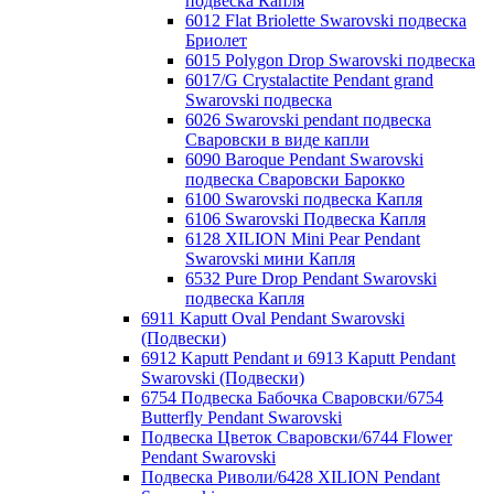
подвеска Капля
6012 Flat Briolette Swarovski подвеска
Бриолет
6015 Polygon Drop Swarovski подвеска
6017/G Crystalactite Pendant grand
Swarovski подвеска
6026 Swarovski pendant подвеска
Сваровски в виде капли
6090 Baroque Pendant Swarovski
подвеска Сваровски Барокко
6100 Swarovski подвеска Капля
6106 Swarovski Подвеска Капля
6128 XILION Mini Pear Pendant
Swarovski мини Капля
6532 Pure Drop Pendant Swarovski
подвеска Капля
6911 Kaputt Oval Pendant Swarovski
(Подвески)
6912 Kaputt Pendant и 6913 Kaputt Pendant
Swarovski (Подвески)
6754 Подвеска Бабочка Сваровски/6754
Butterfly Pendant Swarovski
Подвеска Цветок Сваровски/6744 Flower
Pendant Swarovski
Подвеска Риволи/6428 XILION Pendant