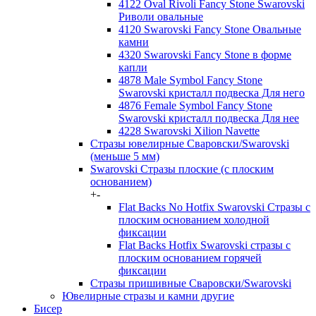
4122 Oval Rivoli Fancy Stone Swarovski
Риволи овальные
4120 Swarovski Fancy Stone Овальные
камни
4320 Swarovski Fancy Stone в форме
капли
4878 Male Symbol Fancy Stone
Swarovski кристалл подвеска Для него
4876 Female Symbol Fancy Stone
Swarovski кристалл подвеска Для нее
4228 Swarovski Xilion Navette
Стразы ювелирные Сваровски/Swarovski
(меньше 5 мм)
Swarovski Стразы плоские (с плоским
основанием)
+
-
Flat Backs No Hotfix Swarovski Стразы с
плоским основанием холодной
фиксации
Flat Backs Hotfix Swarovski стразы с
плоским основанием горячей
фиксации
Стразы пришивные Сваровски/Swarovski
Ювелирные стразы и камни другие
Бисер