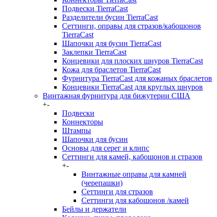
Подвески TierraCast
Разделители бусин TierraCast
Сеттинги, оправы для стразов/кабошонов
TierraCast
Шапочки для бусин TierraCast
Заклепки TierraCast
Концевики для плоских шнуров TierraCast
Кожа для браслетов TierraCast
Фурнитура TierraCast для кожаных браслетов
Концевики TierraCast для круглых шнуров
Винтажная фурнитура для бижутерии США
+
-
Подвески
Коннекторы
Штампы
Шапочки для бусин
Основы для серег и клипс
Сеттинги для камей, кабошонов и стразов
+
-
Винтажные оправы для камней
(черепашки)
Сеттинги для стразов
Сеттинги для кабошонов /камей
Бейлы и держатели