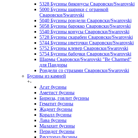
5328 Бусины биконусы Сваровски/Swarovski
5000 Бусины шарики с огранкой
Сваровски/Swarovski
5040 Бусины рондели Сваровски/Swarovski
5058 Бусины барокко Сваровски/Swarovski
5540 Бусины конусы Сваровски/Swarovski
5728 Бусины скарабеи Сваровски/Swarovski
5744 Бусины цветочки Сваровски/Swarovski
5752 Бусины клевер Сваровски/Swarovski
5754 Бусины бабочки Сваровски/Swarovski
Шармы Сваровски/Swarovski "Be Charmed"
для Пандоры
Рондели со стразами Сваровски/Swarovski
Бусины из камней
+
-
Агат бусины
Аметист бусины
Бирюза, говлит бусины
Гематит бусины
Жадеит бусины
Коралл бусины
Лава бусины
Малахит бусины
Перидот бусины
Раухтопаз бусины