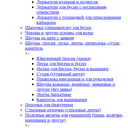
Держатели кулонов и подвесок
Держатели для бусин с несквозным
отверстием
Держатели с площадкой для приклеивания
кабошона
Шапочки (обниматели) для бусин
Чокеры и другие основы для колье
Шнуры на шею с замком
Шнуры, тросик, леска, ленты, проволока, сутаж,
канитель
+
-
Ювелирный тросик (ланка)
Леска для бисера и бусин
Нитки для бисера, бусин и вышивки
Сутаж (сутажный шнур)
Проволока ювелирная и для рукоделия
Шнуры кожаные, вощёные, замшевые и
другие (без замка)
Ленты бархатные
Канитель для вышивания
Цепочки для бижутерии
Стразовые цепочки (стразовые ленты)
Полезные мелочи для украшений (пины, колечки,
концевики и другое)
+
-