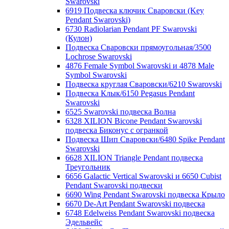
Swarovski
6919 Подвеска ключик Сваровски (Key
Pendant Swarovski)
6730 Radiolarian Pendant PF Swarovski
(Кулон)
Подвеска Сваровски прямоугольная/3500
Lochrose Swarovski
4876 Female Symbol Swarovski и 4878 Male
Symbol Swarovski
Подвеска круглая Сваровски/6210 Swarovski
Подвеска Клык/6150 Pegasus Pendant
Swarovski
6525 Swarovski подвеска Волна
6328 XILION Bicone Pendant Swarovski
подвеска Биконус c огранкой
Подвеска Шип Сваровски/6480 Spike Pendant
Swarovski
6628 XILION Triangle Pendant подвеска
Треугольник
6656 Galactic Vertical Swarovski и 6650 Cubist
Pendant Swarovski подвески
6690 Wing Pendant Swarovski подвеска Крыло
6670 De-Art Pendant Swarovski подвеска
6748 Edelweiss Pendant Swarovski подвеска
Эдельвейс