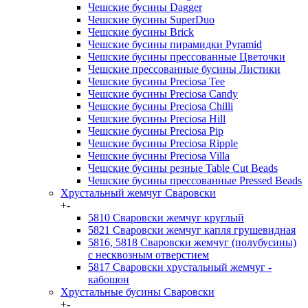
Чешские бусины Dagger
Чешские бусины SuperDuo
Чешские бусины Brick
Чешские бусины пирамидки Pyramid
Чешские бусины прессованные Цветочки
Чешские прессованные бусины Листики
Чешские бусины Preciosa Tee
Чешские бусины Preciosa Candy
Чешские бусины Preciosa Chilli
Чешские бусины Preciosa Hill
Чешские бусины Preciosa Pip
Чешские бусины Preciosa Ripple
Чешские бусины Preciosa Villa
Чешские бусины резные Table Cut Beads
Чешские бусины прессованные Pressed Beads
Хрустальный жемчуг Сваровски
+
-
5810 Сваровски жемчуг круглый
5821 Сваровски жемчуг капля грушевидная
5816, 5818 Сваровски жемчуг (полубусины)
с несквозным отверстием
5817 Сваровски хрустальный жемчуг -
кабошон
Хрустальные бусины Сваровски
+
-