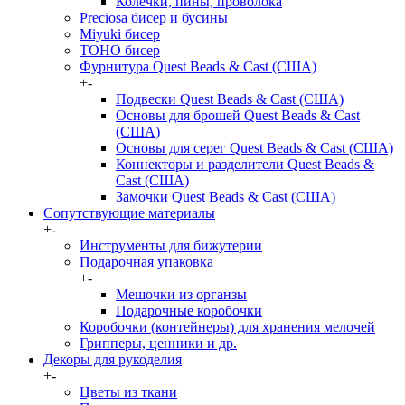
Колечки, пины, проволока
Preciosa бисер и бусины
Miyuki бисер
TOHO бисер
Фурнитура Quest Beads & Cast (США)
+
-
Подвески Quest Beads & Cast (США)
Основы для брошей Quest Beads & Cast
(США)
Основы для серег Quest Beads & Cast (США)
Коннекторы и разделители Quest Beads &
Cast (США)
Замочки Quest Beads & Cast (США)
Сопутствующие материалы
+
-
Инструменты для бижутерии
Подарочная упаковка
+
-
Мешочки из органзы
Подарочные коробочки
Коробочки (контейнеры) для хранения мелочей
Грипперы, ценники и др.
Декоры для рукоделия
+
-
Цветы из ткани