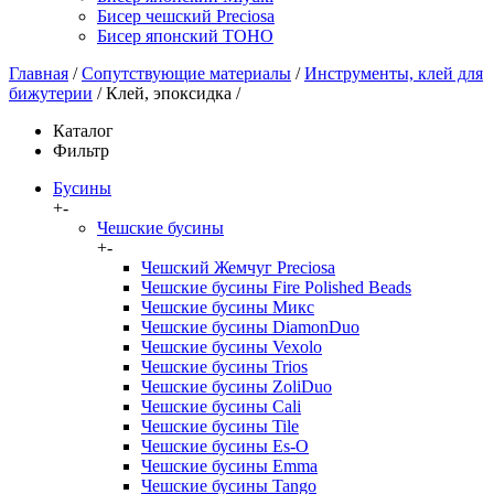
Бисер чешский Preciosa
Бисер японский TOHO
Главная
/
Сопутствующие материалы
/
Инструменты, клей для
бижутерии
/
Клей, эпоксидка
/
Каталог
Фильтр
Бусины
+
-
Чешские бусины
+
-
Чешский Жемчуг Preciosa
Чешские бусины Fire Polished Beads
Чешские бусины Микс
Чешские бусины DiamonDuo
Чешские бусины Vexolo
Чешские бусины Trios
Чешские бусины ZoliDuo
Чешские бусины Cali
Чешские бусины Tile
Чешские бусины Es-O
Чешские бусины Emma
Чешские бусины Tango