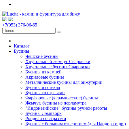
+7(953) 376-96-65
Каталог
Бусины
Чешские бусины
Хрустальный жемчуг Сваровски
Хрустальные бусины Сваровски
Бусины из камней
Акриловые бусины
Металлические бусины для бижутерии
Бусины из стекла
Бусины со стразами
Фарфоровые (керамические) бусины
Жемчуг, бусины из перламутра
"Индонезийские" бусины ручной работы
Бусины Лэмпворк
Рондели со стразами
Бусины с большим отверстием (для Пандора и др.)