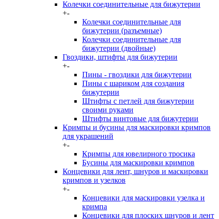
Колечки соединительные для бижутерии
+
-
Колечки соединительные для
бижутерии (разъемные)
Колечки соединительные для
бижутерии (двойные)
Гвоздики, штифты для бижутерии
+
-
Пины - гвоздики для бижутерии
Пины с шариком для создания
бижутерии
Штифты с петлей для бижутерии
своими руками
Штифты винтовые для бижутерии
Кримпы и бусины для маскировки кримпов
для украшений
+
-
Кримпы для ювелирного тросика
Бусины для маскировки кримпов
Концевики для лент, шнуров и маскировки
кримпов и узелков
+
-
Концевики для маскировки узелка и
кримпа
Концевики для плоских шнуров и лент