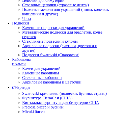
Цепочки для бижутерии
Стразовые цепочки (стразовые ленты)
Полезные мелочи для украшений (пины, колечки,
концевики и другое)
Часы
Подвески
Каменные подвески для украшений
Металлические подвески для браслетов, колье,
сережек
Стеклянные подвески и кулоны
Акриловые подвески (листики, цветочки и
другие)
Подвески Swarovski (Сваровски)
Кабошоны
и камеи
Камеи для украшений
Каменные кабошоны
Стеклянные кабошоны
Акриловые кабошоны и цветочки
👉Бренды
Swarovski кристаллы (подвески, бусины, стразы)
Фурнитура TierraCast (США)
Винтажная фурнитура для бижутерии США
Preciosa бисер и бусины
Miyuki бисер