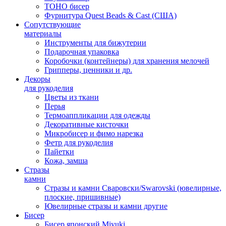
TOHO бисер
Фурнитура Quest Beads & Cast (США)
Сопутствующие
материалы
Инструменты для бижутерии
Подарочная упаковка
Коробочки (контейнеры) для хранения мелочей
Грипперы, ценники и др.
Декоры
для рукоделия
Цветы из ткани
Перья
Термоаппликации для одежды
Декоративные кисточки
Микробисер и фимо нарезка
Фетр для рукоделия
Пайетки
Кожа, замша
Стразы
камни
Стразы и камни Сваровски/Swarovski (ювелирные,
плоские, пришивные)
Ювелирные стразы и камни другие
Бисер
Бисер японский Miyuki