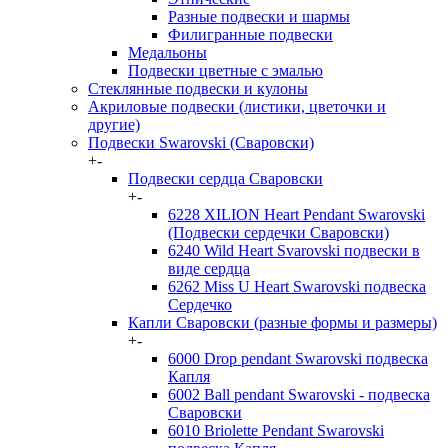
Разные подвески и шармы
Филигранные подвески
Медальоны
Подвески цветные с эмалью
Стеклянные подвески и кулоны
Акриловые подвески (листики, цветочки и
другие)
Подвески Swarovski (Сваровски)
+
-
Подвески сердца Сваровски
+
-
6228 XILION Heart Pendant Swarovski
(Подвески сердечки Сваровски)
6240 Wild Heart Svarovski подвески в
виде сердца
6262 Miss U Heart Swarovski подвеска
Сердечко
Капли Сваровски (разные формы и размеры)
+
-
6000 Drop pendant Swarovski подвеска
Капля
6002 Ball pendant Swarovski - подвеска
Сваровски
6010 Briolette Pendant Swarovski