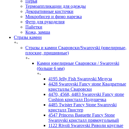
Перья
Термоаппликации для одежды
Декоративные кисточки
Микробисер и фимо нарезка
Фетр для рукоделия
Пайетки
Кожа, замша
Стразы камни
+
-
Стразы и камни Сваровски/Swarovski (ювелирные,
плоские, пришивные)
+
-
Камни ювелирные Сваровски / Swarovski
(больше 6 мм)
+
-
4195 Jelly Fish Swarovski Медуза
4428 Swarovski Fancy stone Квадратные
кристаллы Сваровски
4470, 4568, 4483 Swarovski Fancy stone
Cushion кристалл Подушечка
4485 Twister Fancy Stone Swarovski
кристалл Твистер
4547 Princess Baguette Fancy Stone
Swarovski кристалл прямоугольный
1122 Rivoli Swarovski Риволи круглые