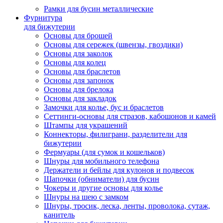
Рамки для бусин металлические
Фурнитура
для бижутерии
Основы для брошей
Основы для сережек (швензы, гвоздики)
Основы для заколок
Основы для колец
Основы для браслетов
Основы для запонок
Основы для брелока
Основы для закладок
Замочки для колье, бус и браслетов
Сеттинги-основы для стразов, кабошонов и камей
Штампы для украшений
Коннекторы, филиграни, разделители для
бижутерии
Фермуары (для сумок и кошельков)
Шнуры для мобильного телефона
Держатели и бейлы для кулонов и подвесок
Шапочки (обниматели) для бусин
Чокеры и другие основы для колье
Шнуры на шею с замком
Шнуры, тросик, леска, ленты, проволока, сутаж,
канитель