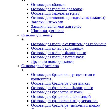
+
-
Основы для ободков
Основы для гребней для волос
Основы для заколок-автомат
Основы для заколок крокодильчик (зажимы)
Заколки Клик-клак
Заколки невидимки для волос
Шпильки для волос
Основы для колец
+
-
Основы для колец с сеттингом для кабошона
Основы для колец с площадкой
Основы для колец с филигранью
Основы для колец с петельками
Другие основы для колец
Основы для браслетов
+
-
Основы для браслетов - разделители и
коннекторы
Основы для браслетов с сеттингом
Основы для браслетов с филигранью
Основы для браслетов из кожи
Основы для браслетов с площадкой
Основы для браслетов Пандора/Pandora
Основы для браслетов -цепочки с замком