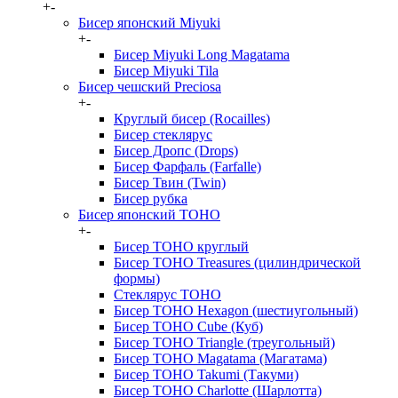
+
-
Бисер японский Miyuki
+
-
Бисер Miyuki Long Magatama
Бисер Miyuki Tila
Бисер чешский Preciosa
+
-
Круглый бисер (Rocailles)
Бисер стеклярус
Бисер Дропс (Drops)
Бисер Фарфаль (Farfalle)
Бисер Твин (Twin)
Бисер рубка
Бисер японский TOHO
+
-
Бисер TOHO круглый
Бисер TOHO Treasures (цилиндрической
формы)
Стеклярус TOHO
Бисер TOHO Hexagon (шестиугольный)
Бисер TOHO Cube (Куб)
Бисер TOHO Triangle (треугольный)
Бисер TOHO Magatama (Магатама)
Бисер TOHO Takumi (Такуми)
Бисер TOHO Charlotte (Шарлотта)