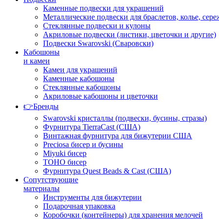
Каменные подвески для украшений
Металлические подвески для браслетов, колье, сере
Стеклянные подвески и кулоны
Акриловые подвески (листики, цветочки и другие)
Подвески Swarovski (Сваровски)
Кабошоны
и камеи
Камеи для украшений
Каменные кабошоны
Стеклянные кабошоны
Акриловые кабошоны и цветочки
👉Бренды
Swarovski кристаллы (подвески, бусины, стразы)
Фурнитура TierraCast (США)
Винтажная фурнитура для бижутерии США
Preciosa бисер и бусины
Miyuki бисер
TOHO бисер
Фурнитура Quest Beads & Cast (США)
Сопутствующие
материалы
Инструменты для бижутерии
Подарочная упаковка
Коробочки (контейнеры) для хранения мелочей