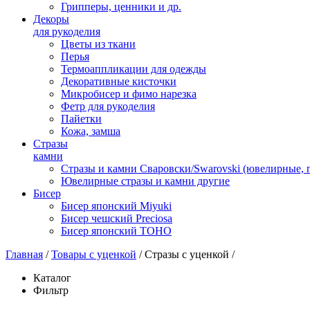
Грипперы, ценники и др.
Декоры
для рукоделия
Цветы из ткани
Перья
Термоаппликации для одежды
Декоративные кисточки
Микробисер и фимо нарезка
Фетр для рукоделия
Пайетки
Кожа, замша
Стразы
камни
Стразы и камни Сваровски/Swarovski (ювелирные,
Ювелирные стразы и камни другие
Бисер
Бисер японский Miyuki
Бисер чешский Preciosa
Бисер японский TOHO
Главная
/
Товары с уценкой
/
Стразы с уценкой
/
Каталог
Фильтр