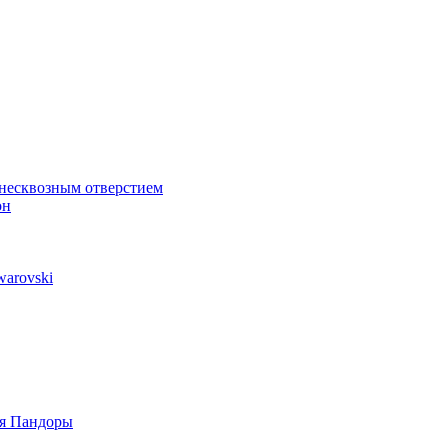
 несквозным отверстием
он
arovski
ля Пандоры