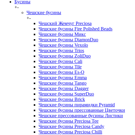
Бусины
+
-
Чешские бусины
+
-
Чешский Жемчуг Preciosa
Чешские бусины Fire Polished Beads
Чешские бусины Микс
Чешские бусины DiamonDuo
Чешские бусины Vexolo
Чешские бусины Trios
Чешские бусины ZoliDuo
Чешские бусины Cali
Чешские бусины Tile
Чешские бусины Es-O
Чешские бусины Emma
Чешские бусины Tango
Чешские бусины Dagger
Чешские бусины SuperDuo
Чешские бусины Brick
Чешские бусины пирамидки Pyramid
Чешские бусины прессованные Цветочки
Чешские прессованные бусины Листики
Чешские бусины Preciosa Tee
Чешские бусины Preciosa Candy
Чешские бусины Preciosa Chilli