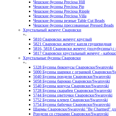
Чешские бусины Preciosa Hill
Чешские бусины Preciosa Pip
Чешские бусины Preciosa Ripple
Чешские бусины Preciosa Villa
Чешские бусины резные Table Cut Beads
Чешские бусины прессованные Pressed Beads
Хрустальный жемчуг Сваровски
+
-
5810 Сваровски жемчуг круглый
5821 Сваровски жемчуг капля грушевидная
5816, 5818 Сваровски жемчуг (полубусины) с
5817 Сваровски хрустальный жемчуг - кабош
Хрустальные бусины Сваровски
+
-
5328 Бусины биконусы Сваровски/Swarovski
5000 Бусины шарики с огранкой Сваровски/Sw
5040 Бусины рондели Сваровски/Swarovski
5058 Бусины барокко Сваровски/Swarovski
5540 Бусины конусы Сваровски/Swarovski
5728 Бусины скарабеи Сваровски/Swarovski
5744 Бусины цветочки Сваровски/Swarovski
5752 Бусины клевер Сваровски/Swarovski
5754 Бусины бабочки Сваровски/Swarovski
Шармы Сваровски/Swarovski "Be Charmed" д
Рондели со стразами Сваровски/Swarovski