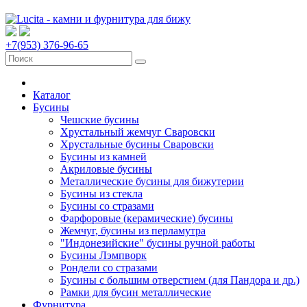
+7(953) 376-96-65
Каталог
Бусины
Чешские бусины
Хрустальный жемчуг Сваровски
Хрустальные бусины Сваровски
Бусины из камней
Акриловые бусины
Металлические бусины для бижутерии
Бусины из стекла
Бусины со стразами
Фарфоровые (керамические) бусины
Жемчуг, бусины из перламутра
"Индонезийские" бусины ручной работы
Бусины Лэмпворк
Рондели со стразами
Бусины с большим отверстием (для Пандора и др.)
Рамки для бусин металлические
Фурнитура