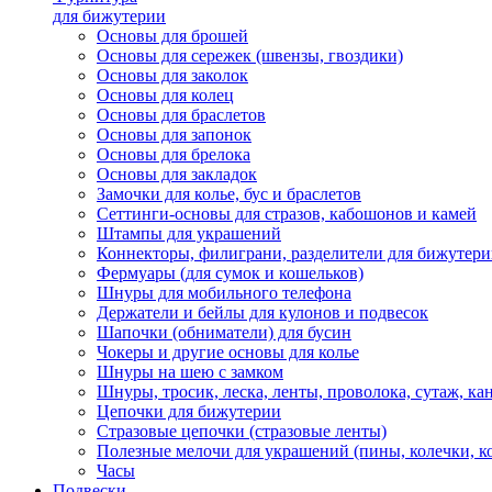
для бижутерии
Основы для брошей
Основы для сережек (швензы, гвоздики)
Основы для заколок
Основы для колец
Основы для браслетов
Основы для запонок
Основы для брелока
Основы для закладок
Замочки для колье, бус и браслетов
Сеттинги-основы для стразов, кабошонов и камей
Штампы для украшений
Коннекторы, филиграни, разделители для бижутер
Фермуары (для сумок и кошельков)
Шнуры для мобильного телефона
Держатели и бейлы для кулонов и подвесок
Шапочки (обниматели) для бусин
Чокеры и другие основы для колье
Шнуры на шею с замком
Шнуры, тросик, леска, ленты, проволока, сутаж, ка
Цепочки для бижутерии
Стразовые цепочки (стразовые ленты)
Полезные мелочи для украшений (пины, колечки, к
Часы
Подвески