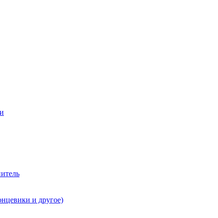
ии
нитель
онцевики и другое)