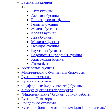
Бусины из камней
+
-
Агат бусины
Аметист бусины
Бирюза, говлит бусины
Гематит бусины
Жадеит бусины
Коралл бусины
Лава бусины
Малахит бусины
Перидот бусины
Раухтопаз бусины
Родохрозит и родонит бусины
Хризоколла бусины
Яшма бусины
Акриловые бусины
Металлические бусины для бижутерии
Бусины из стекла
Бусины со стразами
Фарфоровые (керамические) бусины
Жемчуг, бусины из перламутра
"Индонезийские" бусины ручной работы
Бусины Лэмпворк
Рондели со стразами
Бусины с большим отверстием (для Пандора и др.)