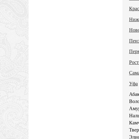
Кра
Ниж
Нов
Пен
Пер
Рост
Сам
Уфа
Абак
Воло
Аму
Наль
Камч
Твер
Элис