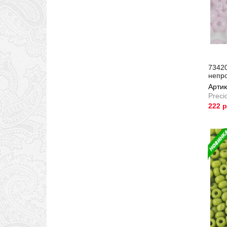
73420
непр
Артик
Preci
222 
Артик