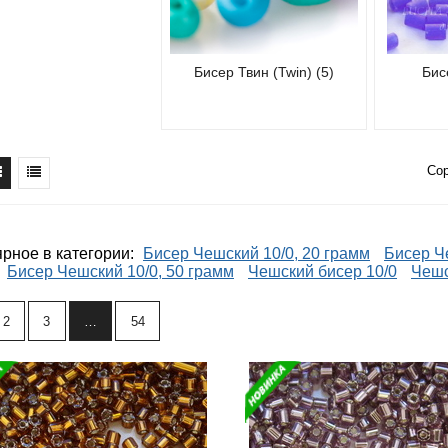
Бисер Твин (Twin) (5)
Бис
Со
рное в категории:
Бисер Чешский 10/0, 20 грамм
Бисер Ч
Бисер Чешский 10/0, 50 грамм
Чешский бисер 10/0
Чешс
2
3
…
54