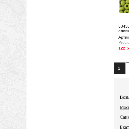
53430
олив
Артик
Preci
122 
Артик
1
Возм
Моск
Санк
Екат