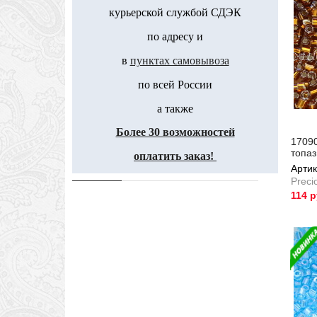
курьерской службой СДЭК
по адресу и
в
пунктах самовывоза
по всей России
а также
Более 30 возможностей
17090
топа
оплатить заказ!
Артик
Preci
114 
Артик