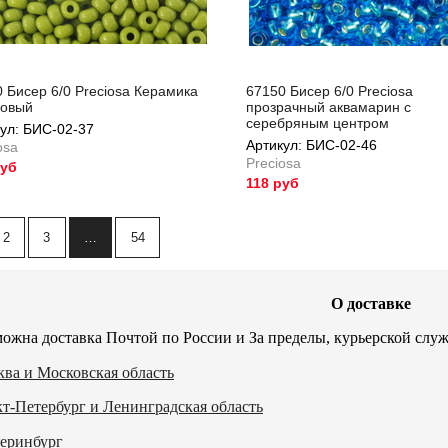
 Бисер 6/0 Preciosa Керамика
67150 Бисер 6/0 Preciosa
ковый
прозрачный аквамарин с
серебряным центром
ул: БИС-02-37
Артикул: БИС-02-46
osa
Preciosa
руб
ул: БИС-02-37
118 руб
Артикул: БИС-02-46
2
3
…
54
О доставке
ожна доставка Почтой по России и За пределы, курьерской служ
ва и Московская область
т-Петербург и Ленинградская область
еринбург