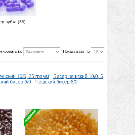
ер рубка (35)
ртировать по
Показывать по
ешский 10/0, 25 грамм
Бисер чешский 10/0, 5
кий бисер 6/0
Чешский бисер 8/0