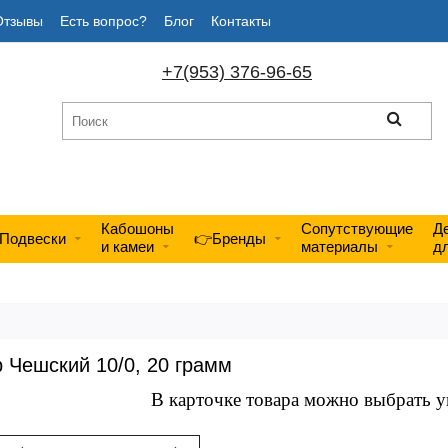
Отзывы
Есть вопрос?
Блог
Контакты
+7(953) 376-96-65
Кабошоны
Сопутствующие
Д
Подвески
👉Бренды
и камеи
материалы
д
 Чешский 10/0, 20 грамм
В карточке товара можно выбрать у