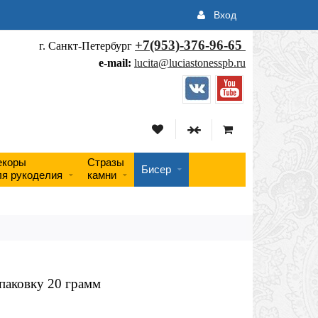
Вход
+7(953)-376-96-65
г. Санкт-Петербург
e-mail:
lucita@luciastonesspb.ru
екоры
Стразы
Бисер
ля рукоделия
камни
паковку 20 грамм