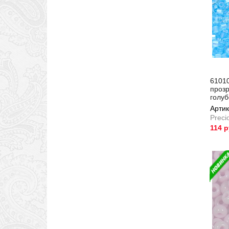
61010
проз
голу
Артик
Preci
114 
Артик