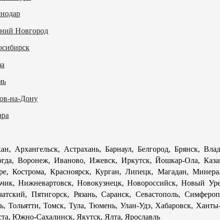
снодар
ний Новгород
осибирск
за
мь
ов-на-Дону
ара
ан, Архангельск, Астрахань, Барнаул, Белгород, Брянск, Вла
гда, Воронеж, Иваново, Ижевск, Иркутск, Йошкар-Ола, Каза
ре, Кострома, Красноярск, Курган, Липецк, Магадан, Минер
чик, Нижневартовск, Новокузнецк, Новороссийск, Новый Уре
атский, Пятигорск, Рязань, Саранск, Севастополь, Симферо
ь, Тольятти, Томск, Тула, Тюмень, Улан-Удэ, Хабаровск, Хант
та, Южно-Сахалинск, Якутск, Ялта, Ярославль