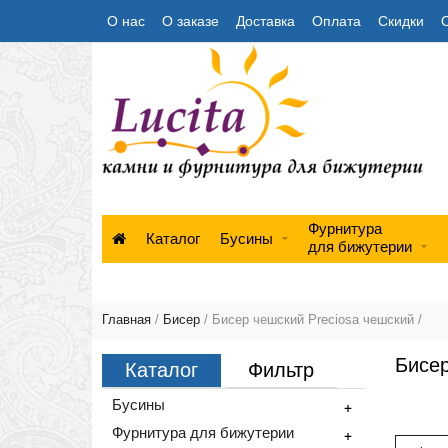
О нас
О заказе
Доставка
Оплата
Скидки
Фурнитура
Каталог
Бусины
для бижутерии
Главная
/
Бисер
/
Бисер чешский Preciosa чешский
/
Бисер
Каталог
Фильтр
Бусины
+
Фурнитура для бижутерии
+