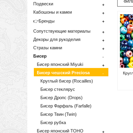
ФИЛЬ
Подвески
+
Кабошоны и камеи
+
+
👉Бренды
Сопутствующие материалы
+
Декоры для рукоделия
+
Стразы камни
+
Бисер
-
Бисер японский Miyuki
+
Бисер чешский Preciosa
-
Кругл
Круглый бисер (Rocailles)
Бисер стеклярус
Бисер Дропс (Drops)
Бисер Фарфаль (Farfalle)
Бисер Твин (Twin)
Бисер рубка
Бисер японский TOHO
+